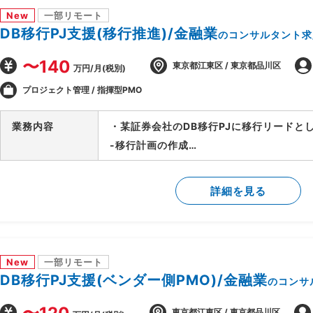
New
一部リモート
DB移行PJ支援(移行推進)/金融業
のコンサルタント求
〜140
東京都江東区 / 東京都品川区
万円/月(税別)
プロジェクト管理 / 指揮型PMO
業務内容
・某証券会社のDB移行PJに移行リードと
-移行計画の作成
-移行方式検討/本番移行対策の立案
-移行ツール作成に関する計画策定/推進
詳細を見る
-移行リハーサル～移行本番～移行後支援
-移行関連作業全般の進行管理/課題対応
New
一部リモート
DB移行PJ支援(ベンダー側PMO)/金融業
のコンサ
東京都江東区 / 東京都品川区