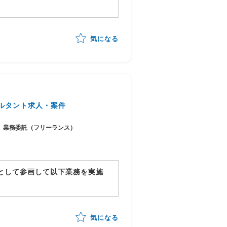
り、業務プロセスの整理とAI活
気になる
化・整理
可能性の見極め・優先順位付け
行計画への落とし込み
ステークホルダーマネジメント
チームへの引き継ぎ
ルタント求人・案件
業務委託（フリーランス）
ーとして参画して以下業務を実施
体の進捗管理/情報収集
行対応状況の総合的な管理
気になる
進行)の全体スケジュール管理