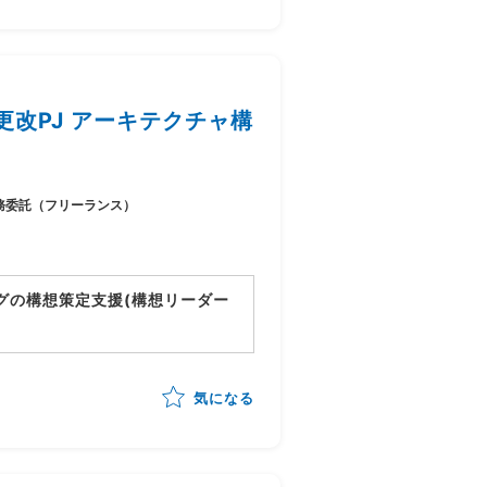
改PJ アーキテクチャ構
務委託（フリーランス）
グの構想策定支援(構想リーダー
動向)を踏まえたあるべき業務姿の
気になる
立案
/構想書作成までを自走