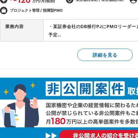
〜120
万円/月(税別)
プロジェクト管理 / 指揮型PMO
業務内容
・某証券会社のDB移行PJにPMOリーダ
予定
-製造/単体テストにおけるBP社検証物の
-結合テスト～総合テストで発生する障害
詳細を見る
-障害管理台帳の運用/障害解消状況のトラ
-テスト品質基準の確認/品質面での顧客報
-顧客/BP社間の調整/報告資料作成