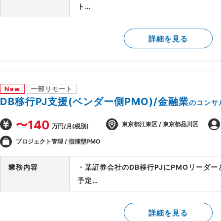
ト
・要件が固まっていない段階から顧客に入
用方針の設計を担当
詳細を見る
・顧客の業務プロセスのヒアリング・可視
・課題の洗い出しと、AI活用による解決
・AI活用方針の策定と、フェーズ設計・実
・顧客の経営層・現場双方との合意形成、
New
一部リモート
・後続フェーズに向けた要件整理と、開発
DB移行PJ支援(ベンダー側PMO)/金融業
のコンサ
〜140
東京都江東区 / 東京都品川区
万円/月(税別)
プロジェクト管理 / 指揮型PMO
業務内容
・某証券会社のDB移行PJにPMOリーダ
予定
-SAP ASE→DB2マイグレーションPJ全
-開発BP社の進捗状況/障害解消状況/移
詳細を見る
-製造/単体/結合/総合テスト(3パラレル