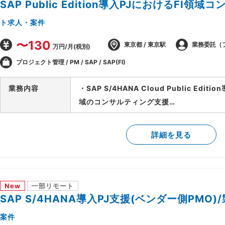
SAP Public Edition導入PJにおけるFI領
ト求人・案件
〜130
東京都 / 東京駅
業務委託（
万円/月(税別)
プロジェクト管理 / PM / SAP / SAP(FI)
業務内容
・SAP S/4HANA Cloud Public Edi
域のコンサルティング支援
・ベンダー側、SAPコンサルタントポジシ
・財務会計管理および決算処理に関するコ
詳細を見る
・固定資産管理、建設仮勘定領域の要件定
・SD、MM、FICOモジュール間の連携要
New
一部リモート
SAP S/4HANA導入PJ支援(ベンダー側PMO)
案件