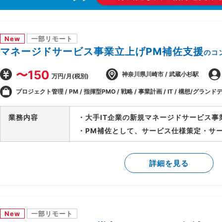
New
一部リモート
マネージドサービス事業立上げPM補佐支援
のコ
〜150
神奈川県川崎市 / 武蔵小杉駅
万円/月(税別)
プロジェクト管理 / PM / 指揮型PMO / 戦略 / 事業計画 / IT / 構想/グランドデ
業務内容
・大手IT企業の新規マネージドサービス事
・PM補佐として、サービス仕様策定・サ
等、立上げ全体をリード
・立上げ後はサービス運用のリードを担当
詳細を見る
ーチへの参画等、多面的に貢献範囲を拡大
New
一部リモート