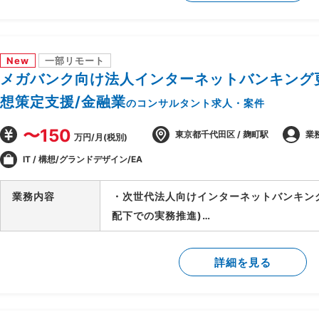
-PJ運営ルールの策定/開発環境整備
-顧客/BP社間の調整/報告資料作成
New
一部リモート
メガバンク向け法人インターネットバンキング更
想策定支援/金融業
のコンサルタント求人・案件
〜150
東京都千代田区 / 麹町駅
業
万円/月(税別)
IT / 構想/グランドデザイン/EA
業務内容
・次世代法人向けインターネットバンキン
配下での実務推進)
・外部環境(全銀仕様/競合他社/AI等技術
検討
詳細を見る
・上記を実現するTo-Beアーキテクチャの
・銀行企画部門に入り込み/調査/論点整理