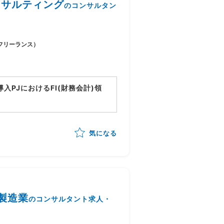
域コンサルティング
のコンサルタン
フリーランス）
tion導入PJにおけるFI(財務会計)領
ョン
ンサルティング、導入支援
気になる
義、設計支援
件整理、調整
/製造業
のコンサルタント求人・