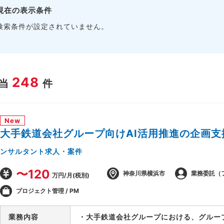
現在の表示条件
検索条件が設定されていません。
248
当
件
New
大手鉄道会社グループ向けAI活用推進の企画支
ンサルタント求人・案件
〜120
神奈川県横浜市
業務委託（
万円/月(税別)
プロジェクト管理 / PM
業務内容
・大手鉄道会社グループにおける、グルー