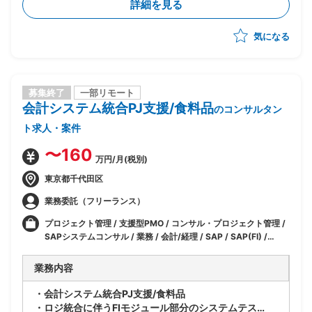
詳細を見る
気になる
募集終了
一部リモート
会計システム統合PJ支援/食料品
のコンサルタン
ト求人・案件
〜160
万円/月(税別)
東京都千代田区
業務委託（フリーランス）
プロジェクト管理 / 支援型PMO / コンサル・プロジェクト管理 /
SAPシステムコンサル / 業務 / 会計/経理 / SAP / SAP(FI) /
SAP(FI-GL) / SAP(FI-AP) / SAP(FI-AR) / IT / ERP(SAP 以外)
業務内容
・会計システム統合PJ支援/食料品
・ロジ統合に伴うFIモジュール部分のシステムテス