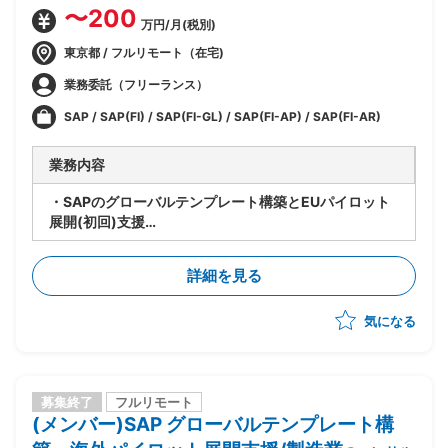
〜200
万円/月(税別)
東京都 / フルリモート（在宅)
業務委託（フリーランス）
SAP / SAP(FI) / SAP(FI-GL) / SAP(FI-AP) / SAP(FI-AR)
業務内容
・SAPのグローバルテンプレート構築とEUパイロット
展開(初回)支援
・領域: SAP FI(GL/AP/AR)担当
・ポジション: リード
詳細を見る
・進捗管理/課題、To Do管理
・EUとのプロトタイプ等デザイン検討セッション他会
気になる
議体参加/議論/内容把握/本社フィードバック
・本社課題検討
募集終了
フルリモート
(メンバー)SAP グローバルテンプレート構