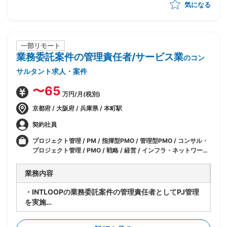
気になる
一部リモート
業務委託案件の管理責任者/サービス業
のコン
サルタント求人・案件
〜65
万円/月(税別)
京都府 / 大阪府 / 兵庫県 / 本町駅
契約社員
プロジェクト管理 / PM / 指揮型PMO / 管理型PMO / コンサル・
プロジェクト管理 / PMO / 戦略 / 経営 / インフラ・ネットワーク
エンジニア / 業務 / 人事 / SAP / SAP(FI) / SAP(FI-AP) / IT / セ
キュリティ / マーケティング
業務内容
・INTLOOPの業務委託案件の管理責任者としてPJ管理
を実施
・PJ参画者への指揮や顧客との調整対応
・参画者のフォローと評価