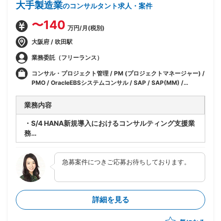
大手製造業
のコンサルタント求人・案件
〜140
万円/月(税別)
大阪府 / 吹田駅
業務委託（フリーランス）
コンサル・プロジェクト管理 / PM (プロジェクトマネージャー) /
PMO / OracleEBSシステムコンサル / SAP / SAP(MM) /
SAP(PP) / SAP(PS) / SAP(FI-AP) / インフラ
業務内容
・S/4 HANA新規導入におけるコンサルティング支援業
務
※既にSAP導入済で業務改革を伴うプロジェクトのリ
ビルド前提での推進
急募案件につきご応募お待ちしております。
・SAP/PPモジュールコンサルティング業務
詳細を見る