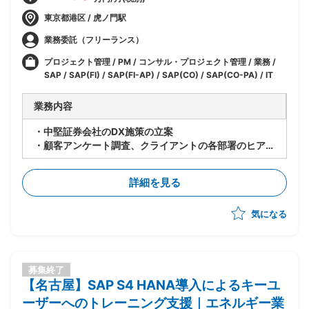
東京都港区 / 虎ノ門駅
業務委託（フリーランス）
プロジェクト管理 / PM / コンサル・プロジェクト管理 / 業務 /
SAP / SAP(FI) / SAP(FI-AP) / SAP(CO) / SAP(CO-PA) / IT
業務内容
・中堅証券会社のDX施策の立案
・顧客アンケート調査、クライアントの各部署のヒアリ
ングによる課題整理およびロードマップの策定を3か月
程度で実施する予定
詳細を見る
・PMの指示に基づくスライドの作成、アンケート結果
のExcel分析、デスクトップリサーチ、インタビューや
気になる
ミーティングのメモ作成など
募集終了
【名古屋】SAP S4 HANA導入によるキーユ
ーザーへのトレーニング支援｜エネルギー業