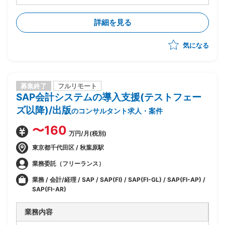
・SAPデータ移行
・クライアントファシリテーション
詳細を見る
・各チーム(FI/CO/AA/RAR/CLM)担当と協同して移行
タスクの推進
気になる
・進め方のクライアントとの討議、進捗管理、課題管理
など
募集終了
フルリモート
SAP会計システムの導入支援(テストフェー
ズ以降)/出版
のコンサルタント求人・案件
〜160
万円/月(税別)
東京都千代田区 / 秋葉原駅
業務委託（フリーランス）
業務 / 会計/経理 / SAP / SAP(FI) / SAP(FI-GL) / SAP(FI-AP) /
SAP(FI-AR)
業務内容