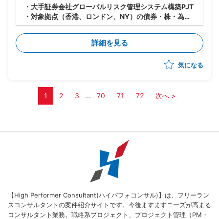
・大手証券会社グローバルリスク管理システム構築PJT
・対象拠点（香港、ロンドン、NY）の債券・株・為
替・デリバティブのトランザクションデータを収集し、
現行システムのリスク管理システムを拡張したシステム
詳細を見る
にて各種リスクを計算を検討している
・上記における海外コミュニケーションサポート支援
気になる
1
2
3
...
70
71
72
次へ >
【High Performer Consultant(ハイパフォコンサル)】は、フリーラン
スコンサルタントの案件紹介サイトです。今後ますますニーズが高まる
コンサルタント業務。戦略系プロジェクト、プロジェクト管理（PM・