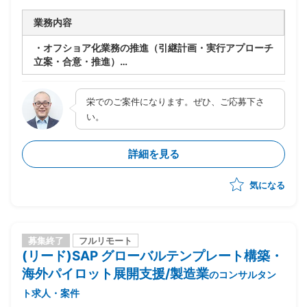
/ SAP(SD) / SAP(MM) / SAP(PP) / SAP(HR/HCM) / SAP(PS)
/ SAP(PM) / SAP(その他モジュール) / SAP(FI) / SAP(FI-GL) /
業務内容
SAP(FI-AP) / SAP(FI-AR) / SAP(FI-AA) / SAP(FI-SL) /
SAP(CO) / SAP(CO-OM) / SAP(CO-PC) / SAP(CO-PA) / IT /
・オフショア化業務の推進（引継計画・実行アプローチ
インフラ
立案・合意・推進）
・引継計画立案/推進（現状調査/引継項目洗い出し/引
継方法作成/工数積上げ/関連TODO・課題洗い出し・対
栄でのご案件になります。ぜひ、ご応募下さ
処等）
・引継実行管理/推進（管理方針策定・管理・個別フォ
い。
ロー等）
・チーム管理（5－10名,名古屋3割オフショア7割前後)
詳細を見る
・現場資料確認（手順書・設計書等）及び引継実行時の
フォロー（引継遅延の原因確認等）
気になる
募集終了
フルリモート
(リード)SAP グローバルテンプレート構築・
海外パイロット展開支援/製造業
のコンサルタン
ト求人・案件