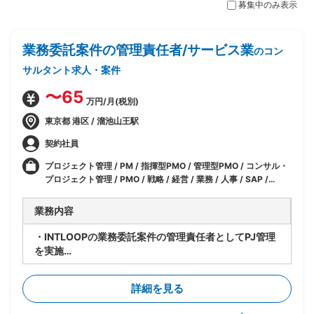
募集中のみ表示
業務委託案件の管理責任者/サービス業
のコン
サルタント求人・案件
〜65
万円/月(税別)
東京都 港区 / 溜池山王駅
契約社員
プロジェクト管理 / PM / 指揮型PMO / 管理型PMO / コンサル・
プロジェクト管理 / PMO / 戦略 / 経営 / 業務 / 人事 / SAP /
SAP(FI) / SAP(FI-AP) / IT / セキュリティ / マーケティング
業務内容
・INTLOOPの業務委託案件の管理責任者としてPJ管理
を実施
・PJ参画者への指揮や顧客との調整対応
・参画者のフォローと評価
詳細を見る