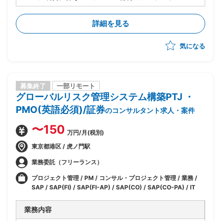
ト/UAT等を実施
・FIの利用モジュール(FI-GL/AP/AR/TRM)
詳細を見る
気になる
募集終了
一部リモート
グローバルリスク管理システム構築PTJ ・
PMO(英語必須)/証券
のコンサルタント求人・案件
〜150
万円/月(税別)
東京都港区 / 虎ノ門駅
業務委託（フリーランス）
プロジェクト管理 / PM / コンサル・プロジェクト管理 / 業務 /
SAP / SAP(FI) / SAP(FI-AP) / SAP(CO) / SAP(CO-PA) / IT
業務内容