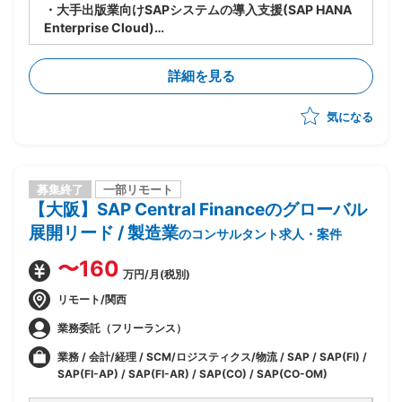
・大手出版業向けSAPシステムの導入支援(SAP HANA
Enterprise Cloud)
・各社グループシステム固有のアプリも統合を行う
・導入モジュールはFI(AP/AR/GL)
詳細を見る
・カスタマイズ結果、概要設計結果を顧客およびプライ
ムベンダーへ説明
気になる
・他モジュール、管理面での部分で他社ベンダが入って
おり、適宜協力しながらの業務を実施
募集終了
一部リモート
【大阪】SAP Central Financeのグローバル
展開リード / 製造業
のコンサルタント求人・案件
〜160
万円/月(税別)
リモート/関西
業務委託（フリーランス）
業務 / 会計/経理 / SCM/ロジスティクス/物流 / SAP / SAP(FI) /
SAP(FI-AP) / SAP(FI-AR) / SAP(CO) / SAP(CO-OM)