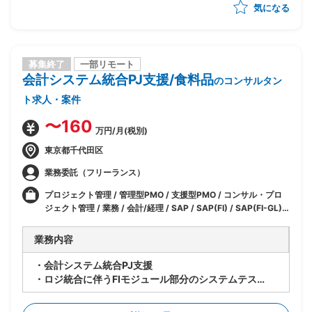
気になる
募集終了
一部リモート
会計システム統合PJ支援/食料品
のコンサルタン
ト求人・案件
〜160
万円/月(税別)
東京都千代田区
業務委託（フリーランス）
プロジェクト管理 / 管理型PMO / 支援型PMO / コンサル・プロ
ジェクト管理 / 業務 / 会計/経理 / SAP / SAP(FI) / SAP(FI-GL) /
SAP(FI-AP) / SAP(FI-AR) / IT / ERP(SAP 以外)
業務内容
・会計システム統合PJ支援
・ロジ統合に伴うFIモジュール部分のシステムテス
ト/UAT等を実施
・SAP FIの利用モジュール(FI-GL/AP/AR/TRM)