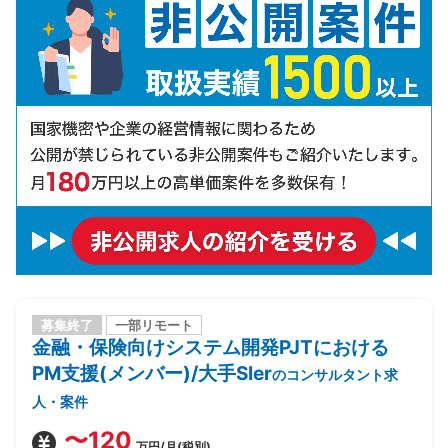
募集終了
一部リモート
金融・保険向けシステム開発PJTにおける
PM支援(メンバー)/大手SIer
のコンサルタント求
人・案件
〜120
万円/月(税別)