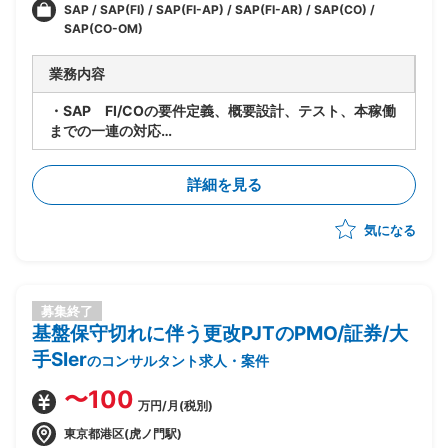
SAP / SAP(FI) / SAP(FI-AP) / SAP(FI-AR) / SAP(CO) /
SAP(CO-OM)
業務内容
・SAP FI/COの要件定義、概要設計、テスト、本稼働
までの一連の対応
・チームリードとしてクライアントのファシリテーショ
ン
詳細を見る
・ソリューション定義
気になる
募集終了
基盤保守切れに伴う更改PJTのPMO/証券/大
手SIer
のコンサルタント求人・案件
〜100
万円/月(税別)
東京都港区(虎ノ門駅)