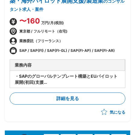
築・海外パイロット展開支援/製造業
のコンサル
タント求人・案件
〜160
万円/月(税別)
東京都 / フルリモート（在宅)
業務委託（フリーランス）
SAP / SAP(FI) / SAP(FI-GL) / SAP(FI-AP) / SAP(FI-AR)
業務内容
・SAPのグローバルテンプレート構築とEUパイロット
展開(初回)支援
・領域: SAP FI(GL/AP/AR)担当
・ポジション: メンバー
詳細を見る
・EUとのプロトタイプ等デザイン検討セッション他会
議体参加/議論/内容把握/本社フィードバック
気になる
・本社課題検討