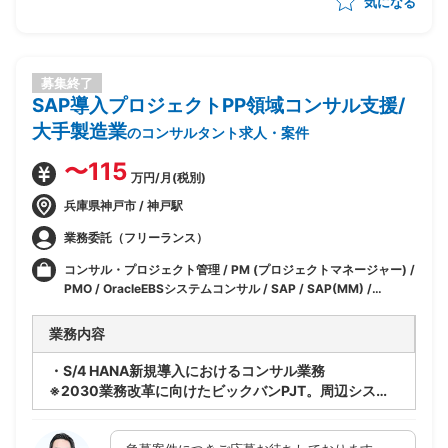
気になる
募集終了
SAP導入プロジェクトPP領域コンサル支援/
大手製造業
のコンサルタント求人・案件
〜115
万円/月(税別)
兵庫県神戸市 / 神戸駅
業務委託（フリーランス）
コンサル・プロジェクト管理 / PM (プロジェクトマネージャー) /
PMO / OracleEBSシステムコンサル / SAP / SAP(MM) /
SAP(PP) / SAP(PS) / SAP(FI-AP) / インフラ
業務内容
・S/4 HANA新規導入におけるコンサル業務
※2030業務改革に向けたビックバンPJT。周辺システ
ムも順次切替予定。
・SAP/PP領域コンサル業務全般