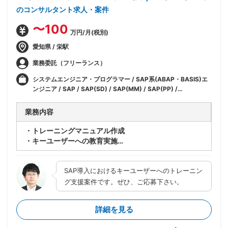
のコンサルタント求人・案件
〜100
万円/月(税別)
愛知県 / 栄駅
業務委託（フリーランス）
システムエンジニア・プログラマー / SAP系(ABAP・BASIS)エ
ンジニア / SAP / SAP(SD) / SAP(MM) / SAP(PP) /
SAP(HR/HCM) / SAP(PS) / SAP(PM) / SAP(その他モジュー
ル) / SAP(FI) / SAP(FI-GL) / SAP(FI-AP) / SAP(FI-AR) /
業務内容
SAP(FI-AA) / SAP(FI-SL) / SAP(CO) / SAP(CO-OM) /
SAP(CO-PC) / SAP(CO-PA) / IT / ERP(SAP 以外)
・トレーニングマニュアル作成
・キーユーザーへの教育実施
・エンドユーザトレーニングの支援（予定）
SAP導入におけるキーユーザーへのトレーニン
グ支援案件です。ぜひ、ご応募下さい。
詳細を見る