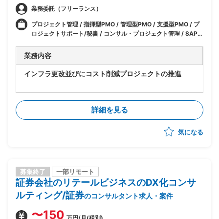
業務委託（フリーランス）
プロジェクト管理 / 指揮型PMO / 管理型PMO / 支援型PMO / プ
ロジェクトサポート/秘書 / コンサル・プロジェクト管理 / SAP /
SAP(FI) / SAP(FI-AP) / SAP(CO) / SAP(CO-PA) / IT
業務内容
インフラ更改並びにコスト削減プロジェクトの推進
・各案件進捗/課題の管理
・スケジュールの実現性検証
詳細を見る
・ベンダ提示のPJ管理方法の分析／評価、是正指示
・スケジュール/対応方針の策定リード
気になる
・移行/切替え時のステークホルダ(IT担当者 + 業務ユー
ザー)への調整/指示
・要件定義レビュー
・基本設計レビュー
⇒既存と同等の機能提供が可能であるかが主なレビュ
募集終了
一部リモート
証券会社のリテールビジネスのDX化コンサ
ー観点
・切替え計画レビュー
ルティング/証券
のコンサルタント求人・案件
〜150
万円/月(税別)