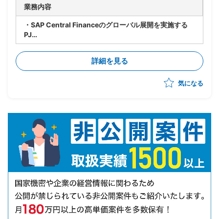
業務内容
・SAP Central Financeのグローバル展開を実施する
PJ
・S4の標準仕様またはプロジェクト仕様において発生
する仕訳および付加される管理軸などを
詳細を見る
実機またはS4の仕様書で確認
・確認した仕様および仕訳ルールなどを開発ベンダーへ
気になる
連携
・連結システム側の要件を受けて、S4側で追加すべき
設定などを明確化
・上記をS4チーム及びCFINチームに伝達