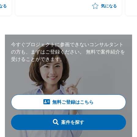
断の対応 -対応方針を決め、関係者へ対応の
感
なる
気になる
依頼 -脅威インテリジェンスを含めた脆弱性
新
情報の対応要否やリスク判断と対応方針を決
め、関係者への対応依頼 -インシデント発生
時のインシデント対応 -影響しているシステ
ムへの対応とベンダーとの連携
今すぐプロジェクトに参画できないコンサルタント
の方も、まずはご登録ください。
無料で案件紹介を
受けることができます。
無料ご登録はこちら
案件を探す