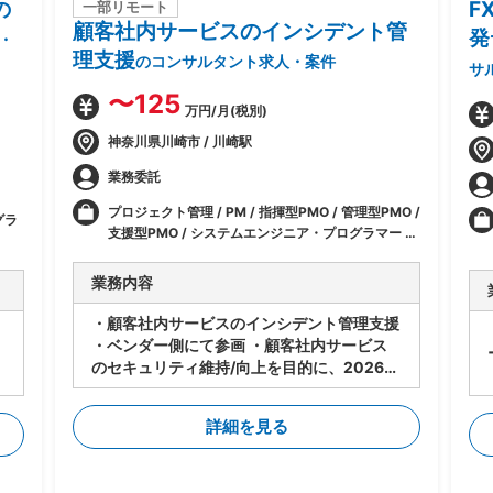
の
F
一部リモート
顧客社内サービスのインシデント管
発
・
理支援
のコンサルタント求人・案件
サ
〜125
万円/月(税別)
神奈川県川崎市 / 川崎駅
業務委託
プロジェクト管理 / PM / 指揮型PMO / 管理型PMO /
グラ
支援型PMO / システムエンジニア・プログラマー /
コンサル・プロジェクト管理
業務内容
・顧客社内サービスのインシデント管理支援
・ベンダー側にて参画 ・顧客社内サービス
のセキュリティ維持/向上を目的に、2026年
会
度よりSOC/CSIRTの整備中 ・インシデント
チ
マネージャーとして推進し、チーム立ち上げ
詳細を見る
後の一員を担当 ・下記の業務内容を想定 -S
OCで判断できずエスカレーションされたア
ラート、情報の対応要否やリスク、緊急度判
風