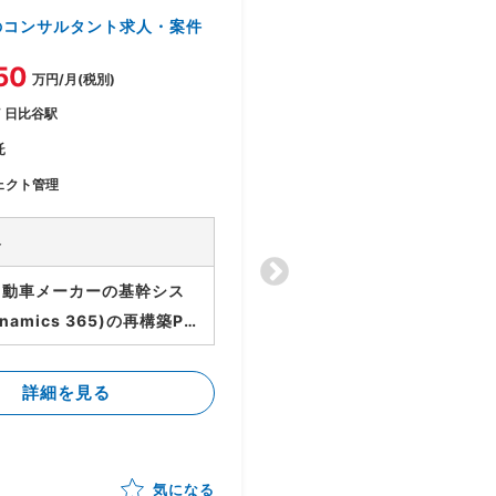
デント管理支援
のコンサルタント求人・案件
のコ
求人・案件
50
万円/月(税別)
〜125
/ 日比谷駅
万円/月(税別)
託
神奈川県川崎市 / 川崎駅
ェクト管理
業務委託
プロジェクト管理 / PM / 指揮
容
型PMO / 支援型PMO / シ
ア・プログラマー / コンサ
ト管理
自動車メーカーの基幹シス
業務内容
namics 365)の再構築PJ
・顧客社内サービスのイ
ステム企画段階のDynamic
ト管理支援 ・ベンダー側
5適用範囲の明確化（シナリ
詳細を見る
・顧客社内サービスのセ
 ・各種ドキュメント作成
ィ維持/向上を目的に、2
ークホルダーとの円滑なコ
詳細を見る
よりSOC/CSIRTの整備
ーション ・クライアント
気になる
シデントマネージャーと