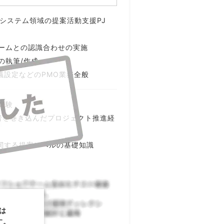
ITシステム領域の提案活動支援PJ
ームとの認識合わせの実施
の執筆/作成
議設定などのPMO業務全般
経験
者を巻き込んだプロジェクト推進経
ムに関する提案レベルの基礎知識
は
す。