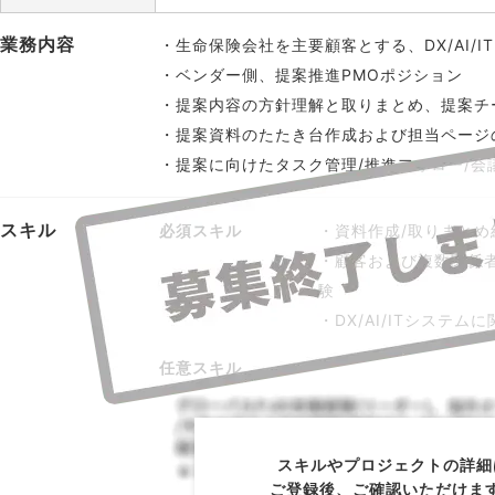
業務内容
・生命保険会社を主要顧客とする、DX/AI/
・ベンダー側、提案推進PMOポジション
・提案内容の方針理解と取りまとめ、提案チ
・提案資料のたたき台作成および担当ページ
・提案に向けたタスク管理/推進フォロー/会
スキル
必須スキル
・資料作成/取りまとめ
・顧客および複数関係
験
・DX/AI/ITシステ
任意スキル
スキルやプロジェクトの詳細
ご登録後、ご確認いただけま