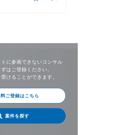
に合わせたシステム機能、
し、チーム立ち上げ後の
法の提案
当 ・下記の業務内容を想定 -S
で判断できずエスカレー
れたアラート、情報の対
リスク、緊急度判断の対応 -対
方針を決め、関係者へ対
-脅威インテリジェンス
クトに参画できないコンサル
弱性情報の対応要否やリ
まずはご登録ください。
と対応方針を決め、関係
を受けることができます。
応依頼 -インシデント発生時のイ
ンシデント対応 -影響しているシ
無料ご登録はこちら
ステムへの対応とベンダ
携
案件を探す