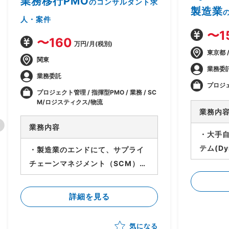
業務移行PMO
のコンサルタント求
製造業
人・案件
〜1
〜160
万円/月(税別)
東京都 
関東
業務委
業務委託
プロジ
プロジェクト管理 / 指揮型PMO / 業務 / SC
M/ロジスティクス/物流
業務内
業務内容
・大手
テム(Dy
・製造業のエンドにて、サプライ
T ・シ
チェーンマネジメント（SCM）の
s 36
新業務・システム導入、移行のPJ
オ検証）
が進行中 ・現フェーズは業務・シ
詳細を見る
・ステ
ステムの設計は進行中 ・今後各サ
ミュニケ
プライヤーに導入・対応してもら
気になる