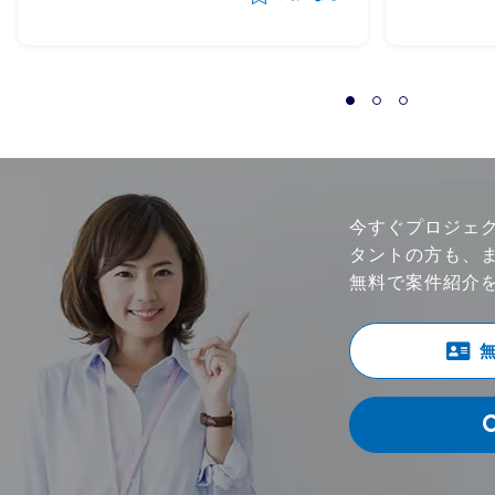
の業務
うにあたり、下記のタスクの支援
開発手
をいただく想定 -メーカー⇔サ
プライヤーの依頼/QA事項の管理
-サプライヤー側の対応支援（対
応策の立案、決定の支援） -サ
プライヤー側の進捗状況把握、報
告 ・状況によっては弊社が担当す
る他のプロジェクトへのシフト・
今すぐプロジェ
兼務も想定。 （いずれも、自動車
タントの方も、
の製造・調達・検査等に関わる領
無料で案件紹介
域） ・体制：元請けPM稼働20～
30％想定