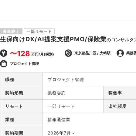
募集終了
一部リモート
生保向けDX/AI提案支援PMO/保険業
のコンサルタ
〜128
東京都品川区 / 大崎駅
業務
万円/月(税別)
プロジェクト管理
職種
プロジェクト管理
契約形態
業務委託
稼働率
リモート
一部リモート
出社頻度
業種
情報通信業
契約期間
2026年7月～