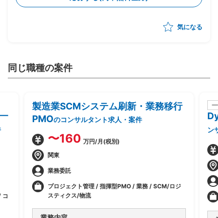
気になる
同じ職種の案件
製造業SCMシステム刷新・業務移行
一
一
D
PMO
のコンサルタント求人・案件
件
ン
〜160
万円/月(税別)
関東
業務委託
プロジェクト管理 / 指揮型PMO / 業務 / SCM/ロジ
スティクス/物流
 コ
業務内容