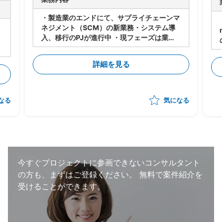
・製造業のエンドにて、サプライチェーンマ
ネジメント（SCM）の新業務・システム導
入、移行のPJが進行中 ・現フェーズは業
務・システムの設計は進行中 ・今後各サプ
ライヤーに導入・対応してもらうにあたり、
詳細を見る
下記のタスクの支援をいただく想定 -メー
カー⇔サプライヤーの依頼/QA事項の管理
-サプライヤー側の対応支援（対応策の立
案、決定の支援） -サプライヤー側の進捗
なる
気になる
状況把握、報告 ・状況によっては弊社が担
当する他のプロジェクトへのシフト・兼務も
想定。 （いずれも、自動車の製造・調達・
検査等に関わる領域） ・体制：元請けPM稼
働20～30％想定
今すぐプロジェクトに参画できないコンサルタント
の方も、まずはご登録ください。
無料で案件紹介を
受けることができます。