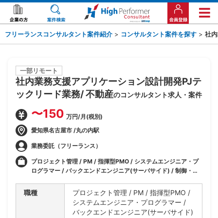
フリーランスコンサルタント案件紹介
>
コンサルタント案件を探す
>
社内
一部リモート
社内業務支援アプリケーション設計開発PJテ
ックリード業務/ 不動産
のコンサルタント求人・案件
〜150
万円/月(税別)
愛知県名古屋市 /丸の内駅
業務委託（フリーランス）
プロジェクト管理 / PM / 指揮型PMO / システムエンジニア・プ
ログラマー / バックエンドエンジニア(サーバサイド) / 制御・組
み込み系エンジニア / 業務系エンジニア / コンサル・プロジェク
ト管理 / PM (プロジェクトマネージャー) / PMO / インフラ・ネ
職種
プロジェクト管理 / PM / 指揮型PMO /
ットワークエンジニア / IT / インフラ / AI
システムエンジニア・プログラマー /
バックエンドエンジニア(サーバサイド)