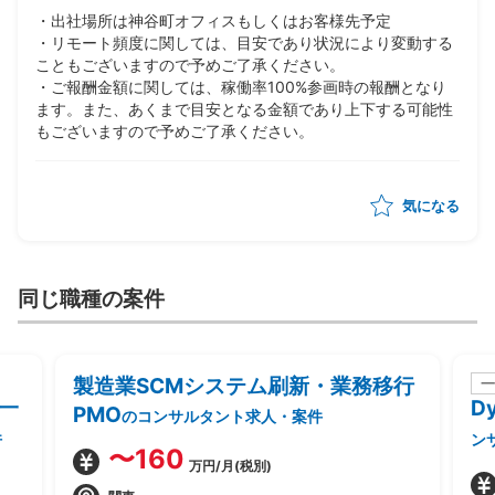
・出社場所は神谷町オフィスもしくはお客様先予定
・リモート頻度に関しては、目安であり状況により変動する
こともございますので予めご了承ください。
・ご報酬金額に関しては、稼働率100%参画時の報酬となり
ます。また、あくまで目安となる金額であり上下する可能性
もございますので予めご了承ください。
気になる
同じ職種の案件
製造業SCMシステム刷新・業務移行
一
一
D
PMO
のコンサルタント求人・案件
件
ン
〜160
万円/月(税別)