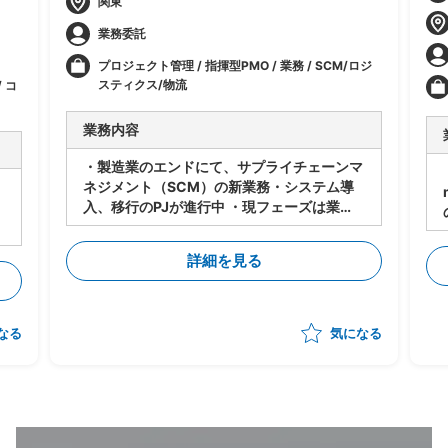
関東
業務委託
プロジェクト管理 / 指揮型PMO / 業務 / SCM/ロジ
スティクス/物流
 コ
業務内容
・製造業のエンドにて、サプライチェーンマ
ネジメント（SCM）の新業務・システム導
入、移行のPJが進行中 ・現フェーズは業
務・システムの設計は進行中 ・今後各サプ
ライヤーに導入・対応してもらうにあたり、
詳細を見る
下記のタスクの支援をいただく想定 -メー
カー⇔サプライヤーの依頼/QA事項の管理
-サプライヤー側の対応支援（対応策の立
案、決定の支援） -サプライヤー側の進捗
なる
気になる
状況把握、報告 ・状況によっては弊社が担
当する他のプロジェクトへのシフト・兼務も
想定。 （いずれも、自動車の製造・調達・
検査等に関わる領域） ・体制：元請けPM稼
働20～30％想定