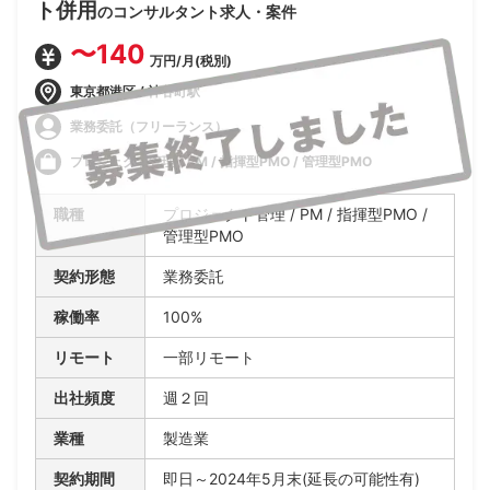
ト併用
のコンサルタント求人・案件
〜140
万円/月(税別)
東京都港区 / 神谷町駅
業務委託（フリーランス）
プロジェクト管理 / PM / 指揮型PMO / 管理型PMO
職種
プロジェクト管理 / PM / 指揮型PMO /
管理型PMO
契約形態
業務委託
稼働率
100%
リモート
一部リモート
出社頻度
週２回
業種
製造業
契約期間
即日～2024年5月末(延長の可能性有)