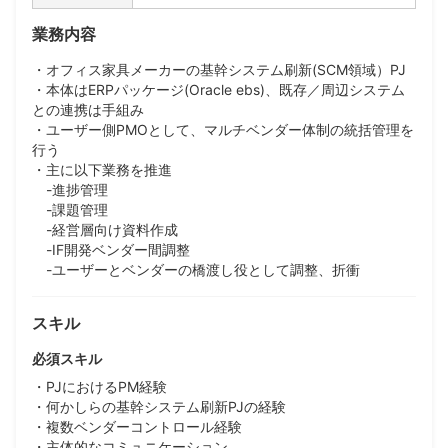
業務内容
・オフィス家具メーカーの基幹システム刷新(SCM領域）PJ
・本体はERPパッケージ(Oracle ebs)、既存／周辺システム
との連携は手組み
・ユーザー側PMOとして、マルチベンダー体制の統括管理を
行う
・主に以下業務を推進
-進捗管理
-課題管理
-経営層向け資料作成
-IF開発ベンダー間調整
-ユーザーとベンダーの橋渡し役として調整、折衝
スキル
必須スキル
・PJにおけるPM経験
・何かしらの基幹システム刷新PJの経験
・複数ベンダーコントロール経験
・主体的なコミュニケーション