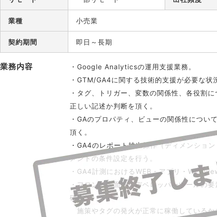
業種
小売業
契約期間
即日～長期
業務内容
・Google Analyticsの運用支援業務。
・GTM/GA4に関する技術的支援が必要な状
・タグ、トリガー、変数の関係性、各役割に
正しい記述か判断を頂く。
・GAのプロパティ、ビューの関係性につい
頂く。
・GA4のレポート抽出操作（ディメンショ
メントの条件設定を行う。
・GA4計測におけるWEB・アプリ・WEBvi
・フロント画面にてデベロッパーツールの要
確認し、
施策やタグの発火が正常に稼働しているか