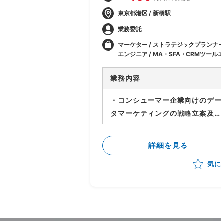
東京都港区 / 新橋駅
業務委託
マーケター / ストラテジックプランナー
エンジニア / MA・SFA・CRMツール
ジニア / マーケティング / デジタルマ
ティング / データサイエンティスト/
業務内容
スト
・コンシューマー企業向けのデ
タマーケティングの戦略立案及
施策実行支援 ・データマーケテ
ングや、CRM等を活用した分析
詳細を見る
提案 ・エンドとの折衝、課題整
気に
理、分析の企画策定、プロジェ
トの概要設計の推進等