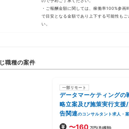
ので予めご了承ください。
・ご報酬金額に関しては、稼働率100%参画
で目安となる金額であり上下する可能性もご
い。
じ職種の案件
一部リモート
データマーケティングの
略立案及び施策実行支援/
告関連
のコンサルタント求人・
〜160
万円/月(税別)