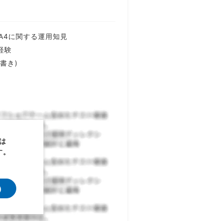
cs/GA4に関する運用知見
装経験
書き)
は
す。
）