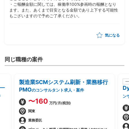
・ご報酬金額に関しては、稼働率100%参画時の報酬となり
ます。また、あくまで目安となる金額であり上下する可能性
もございますので予めご了承ください。
気になる
同じ職種の案件
製造業SCMシステム刷新・業務移行
一
一
D
PMO
のコンサルタント求人・案件
件
ン
〜160
万円/月(税別)
関東
業務委託