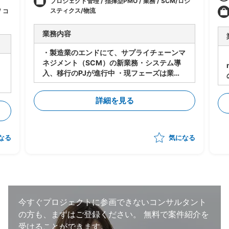
プロジェクト管理 / 指揮型PMO / 業務 / SCM/ロジ
スティクス/物流
 コ
業務内容
・製造業のエンドにて、サプライチェーンマ
ネジメント（SCM）の新業務・システム導
入、移行のPJが進行中 ・現フェーズは業
務・システムの設計は進行中 ・今後各サプ
ライヤーに導入・対応してもらうにあたり、
詳細を見る
下記のタスクの支援をいただく想定 -メー
カー⇔サプライヤーの依頼/QA事項の管理
-サプライヤー側の対応支援（対応策の立
案、決定の支援） -サプライヤー側の進捗
なる
気になる
状況把握、報告 ・状況によっては弊社が担
当する他のプロジェクトへのシフト・兼務も
想定。 （いずれも、自動車の製造・調達・
検査等に関わる領域） ・体制：元請けPM稼
働20～30％想定
今すぐプロジェクトに参画できないコンサルタント
の方も、まずはご登録ください。
無料で案件紹介を
受けることができます。