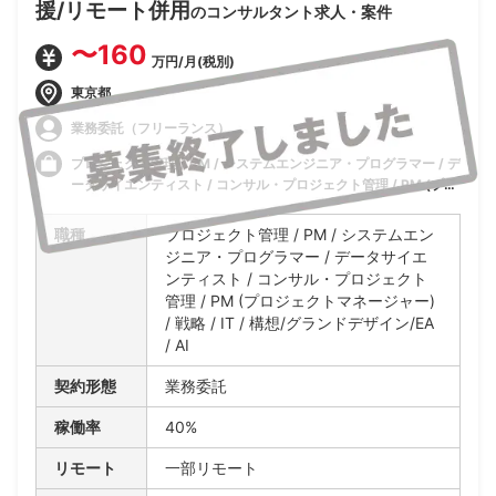
援/リモート併用
のコンサルタント求人・案件
〜160
万円/月(税別)
東京都
業務委託（フリーランス）
プロジェクト管理 / PM / システムエンジニア・プログラマー / デ
ータサイエンティスト / コンサル・プロジェクト管理 / PM (プロ
ジェクトマネージャー) / 戦略 / IT / 構想/グランドデザイン/EA /
AI
職種
プロジェクト管理 / PM / システムエン
ジニア・プログラマー / データサイエ
ンティスト / コンサル・プロジェクト
管理 / PM (プロジェクトマネージャー)
/ 戦略 / IT / 構想/グランドデザイン/EA
/ AI
契約形態
業務委託
稼働率
40%
リモート
一部リモート