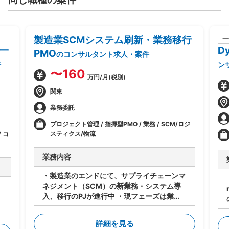
製造業SCMシステム刷新・業務移行
一
一
D
PMO
のコンサルタント求人・案件
件
ン
〜160
万円/月(税別)
関東
業務委託
プロジェクト管理 / 指揮型PMO / 業務 / SCM/ロジ
スティクス/物流
 コ
業務内容
・製造業のエンドにて、サプライチェーンマ
ネジメント（SCM）の新業務・システム導
入、移行のPJが進行中 ・現フェーズは業
務・システムの設計は進行中 ・今後各サプ
ライヤーに導入・対応してもらうにあたり、
詳細を見る
下記のタスクの支援をいただく想定 -メー