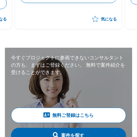
カー⇔サプライヤーの依頼/QA事項の管理
-サプライヤー側の対応支援（対応策の立
案、決定の支援） -サプライヤー側の進捗
なる
気になる
状況把握、報告 ・状況によっては弊社が担
当する他のプロジェクトへのシフト・兼務も
想定。 （いずれも、自動車の製造・調達・
検査等に関わる領域） ・体制：元請けPM稼
働20～30％想定
今すぐプロジェクトに参画できないコンサルタント
の方も、まずはご登録ください。
無料で案件紹介を
受けることができます。
無料ご登録はこちら
案件を探す