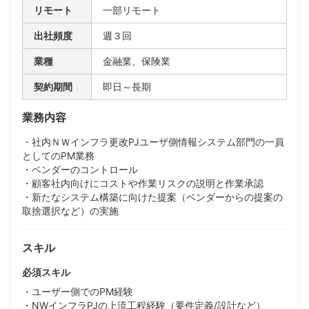
リモート
一部リモート
出社頻度
週３回
業種
金融業、保険業
契約期間
即日～長期
業務内容
・社内ＮＷインフラ更改PJユーザ側情報システム部門の一員
としてのPM業務
・ベンダーのコントロール
・顧客社内向けにコストや作業リスクの説明と作業承認
・新たなシステム構築に向けた提案（ベンダーからの提案の
取捨選択など）の実施
スキル
必須スキル
・ユーザー側でのPM経験
・NWインフラPJの上流工程経験（要件定義/設計など）