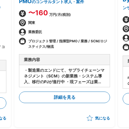
PMO
のコンサルタント求人・案件
件
ン
〜160
万円/月(税別)
関東
業務委託
プロジェクト管理 / 指揮型PMO / 業務 / SCM/ロジ
スティクス/物流
 コ
業務内容
・製造業のエンドにて、サプライチェーンマ
ネジメント（SCM）の新業務・システム導
入、移行のPJが進行中 ・現フェーズは業
務・システムの設計は進行中 ・今後各サプ
ライヤーに導入・対応してもらうにあたり、
詳細を見る
下記のタスクの支援をいただく想定 -メー
カー⇔サプライヤーの依頼/QA事項の管理
-サプライヤー側の対応支援（対応策の立
案、決定の支援） -サプライヤー側の進捗
なる
気になる
状況把握、報告 ・状況によっては弊社が担
当する他のプロジェクトへのシフト・兼務も