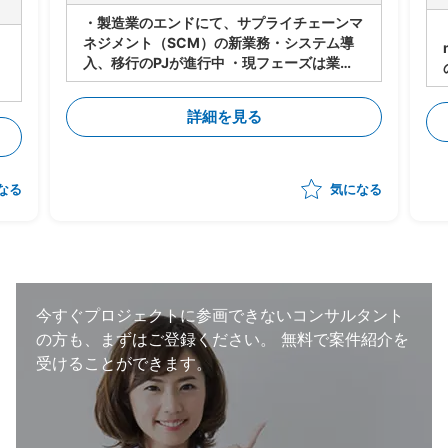
・製造業のエンドにて、サプライチェーンマ
ネジメント（SCM）の新業務・システム導
入、移行のPJが進行中 ・現フェーズは業
務・システムの設計は進行中 ・今後各サプ
ライヤーに導入・対応してもらうにあたり、
詳細を見る
下記のタスクの支援をいただく想定 -メー
カー⇔サプライヤーの依頼/QA事項の管理
-サプライヤー側の対応支援（対応策の立
案、決定の支援） -サプライヤー側の進捗
なる
気になる
状況把握、報告 ・状況によっては弊社が担
当する他のプロジェクトへのシフト・兼務も
想定。 （いずれも、自動車の製造・調達・
検査等に関わる領域） ・体制：元請けPM稼
働20～30％想定
今すぐプロジェクトに参画できないコンサルタント
の方も、まずはご登録ください。
無料で案件紹介を
受けることができます。