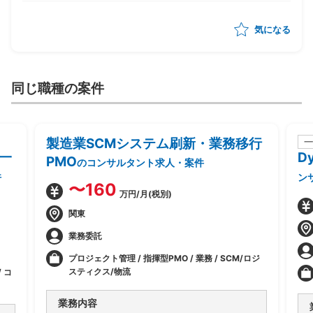
気になる
同じ職種の案件
製造業SCMシステム刷新・業務移行
一
一
D
PMO
のコンサルタント求人・案件
件
ン
〜160
万円/月(税別)
関東
業務委託
プロジェクト管理 / 指揮型PMO / 業務 / SCM/ロジ
スティクス/物流
 コ
業務内容