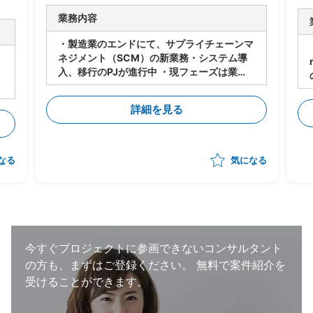
業務内容
・製造業のエンドにて、サプライチェーンマ
ネジメント（SCM）の新業務・システム導
入、移行のPJが進行中 ・現フェーズは業
務・システムの設計は進行中 ・今後各サプ
ライヤーに導入・対応してもらうにあたり、
詳細を見る
下記のタスクの支援をいただく想定 -メー
カー⇔サプライヤーの依頼/QA事項の管理
-サプライヤー側の対応支援（対応策の立
案、決定の支援） -サプライヤー側の進捗
なる
気になる
状況把握、報告 ・状況によっては弊社が担
当する他のプロジェクトへのシフト・兼務も
想定。 （いずれも、自動車の製造・調達・
検査等に関わる領域） ・体制：元請けPM稼
働20～30％想定
今すぐプロジェクトに参画できないコンサルタント
の方も、まずはご登録ください。
無料で案件紹介を
受けることができます。