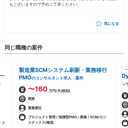
もございますので予めご了承ください。
気になる
同じ職種の案件
製造業SCMシステム刷新・業務移行
一
一
D
PMO
のコンサルタント求人・案件
件
ン
〜160
万円/月(税別)
関東
業務委託
プロジェクト管理 / 指揮型PMO / 業務 / SCM/ロジ
スティクス/物流
 コ