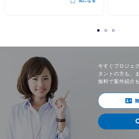
気になる
の業務
うにあたり、下記のタスクの支援
開発手
をいただく想定 -メーカー⇔サ
プライヤーの依頼/QA事項の管理
-サプライヤー側の対応支援（対
応策の立案、決定の支援） -サ
プライヤー側の進捗状況把握、報
告 ・状況によっては弊社が担当す
る他のプロジェクトへのシフト・
今すぐプロジェ
兼務も想定。 （いずれも、自動車
タントの方も、
の製造・調達・検査等に関わる領
無料で案件紹介
域） ・体制：元請けPM稼働20～
30％想定