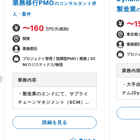
業務移行PMO
のコンサルタント求
製造業
人・案件
〜1
〜160
万円/月(税別)
東京都 
関東
業務委
業務委託
プロジ
プロジェクト管理 / 指揮型PMO / 業務 / SC
M/ロジスティクス/物流
業務内
業務内容
・大手
テム(Dy
・製造業のエンドにて、サプライ
T ・シ
チェーンマネジメント（SCM）の
s 36
新業務・システム導入、移行のPJ
オ検証）
が進行中 ・現フェーズは業務・シ
詳細を見る
・ステ
ステムの設計は進行中 ・今後各サ
ミュニケ
プライヤーに導入・対応してもら