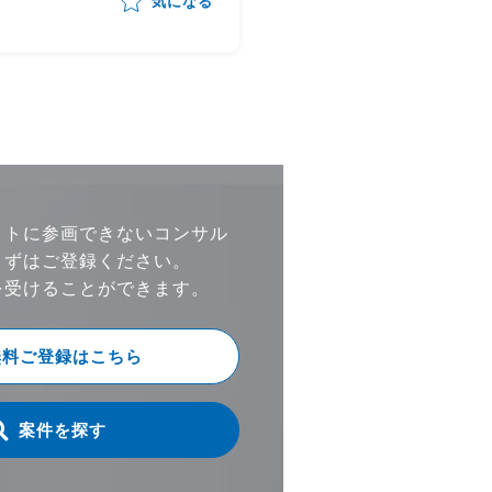
気になる
シデントマネージャーと
に合わせたシステム機能、
し、チーム立ち上げ後の
法の提案
当 ・下記の業務内容を想定 -S
で判断できずエスカレー
れたアラート、情報の対
リスク、緊急度判断の対応 -対
方針を決め、関係者へ対
-脅威インテリジェンス
クトに参画できないコンサル
弱性情報の対応要否やリ
まずはご登録ください。
と対応方針を決め、関係
を受けることができます。
応依頼 -インシデント発生時のイ
ンシデント対応 -影響しているシ
無料ご登録はこちら
ステムへの対応とベンダ
携
案件を探す