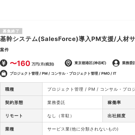
募集終了
基幹システム(SalesForce)導入PM支援/人材
案件
〜160
東京都港区(神谷町)
業務委
万円/月(税別)
プロジェクト管理 / PM / コンサル・プロジェクト管理 / PMO / IT
職種
プロジェクト管理 / PM / コンサル・プロジェ
契約形態
業務委託
稼働率
リモート
なし（常駐）
出社頻度
業種
サービス業(他に分類されないもの)