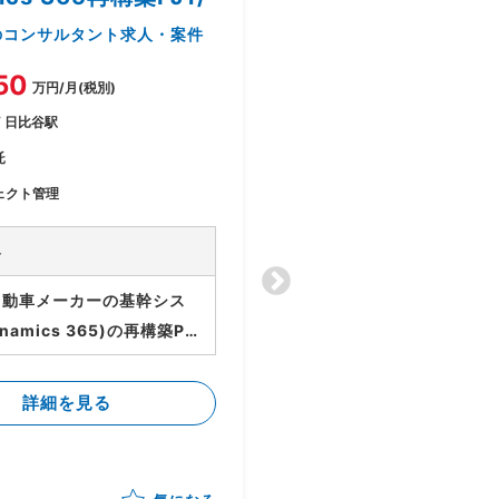
デント管理支援
のコンサルタント求人・案件
のコ
求人・案件
50
万円/月(税別)
〜125
/ 日比谷駅
万円/月(税別)
託
神奈川県川崎市 / 川崎駅
ェクト管理
業務委託
プロジェクト管理 / PM / 指揮
容
型PMO / 支援型PMO / シ
ア・プログラマー / コンサ
ト管理
自動車メーカーの基幹シス
業務内容
namics 365)の再構築PJ
・顧客社内サービスのイ
ステム企画段階のDynamic
ト管理支援 ・ベンダー側
5適用範囲の明確化（シナリ
詳細を見る
・顧客社内サービスのセ
 ・各種ドキュメント作成
ィ維持/向上を目的に、2
ークホルダーとの円滑なコ
詳細を見る
よりSOC/CSIRTの整備
ーション ・クライアント