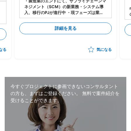
・製造業のエンドにて、サプライチェーンマ
ネジメント（SCM）の新業務・システム導
入、移行のPJが進行中 ・現フェーズは業
務・システムの設計は進行中 ・今後各サプ
ライヤーに導入・対応してもらうにあたり、
詳細を見る
下記のタスクの支援をいただく想定 -メー
カー⇔サプライヤーの依頼/QA事項の管理
-サプライヤー側の対応支援（対応策の立
案、決定の支援） -サプライヤー側の進捗
なる
気になる
状況把握、報告 ・状況によっては弊社が担
当する他のプロジェクトへのシフト・兼務も
想定。 （いずれも、自動車の製造・調達・
検査等に関わる領域） ・体制：元請けPM稼
働20～30％想定
今すぐプロジェクトに参画できないコンサルタント
の方も、まずはご登録ください。
無料で案件紹介を
受けることができます。