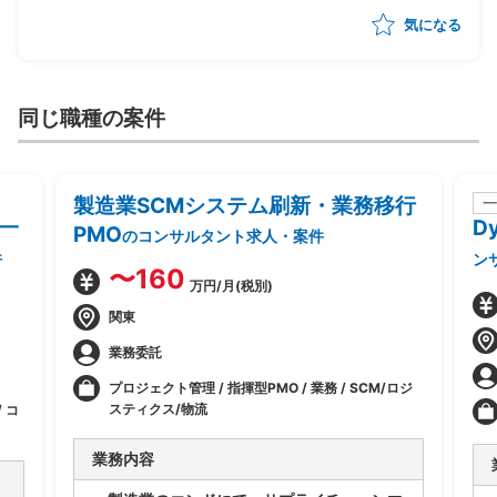
気になる
同じ職種の案件
製造業SCMシステム刷新・業務移行
一
一
D
PMO
のコンサルタント求人・案件
件
ン
〜160
万円/月(税別)
関東
業務委託
プロジェクト管理 / 指揮型PMO / 業務 / SCM/ロジ
スティクス/物流
 コ
業務内容