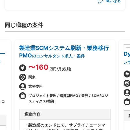
気になる
同じ職種の案件
製造業SCMシステム刷新・業務移行
一
一
D
PMO
のコンサルタント求人・案件
件
ン
〜160
万円/月(税別)
関東
業務委託
プロジェクト管理 / 指揮型PMO / 業務 / SCM/ロジ
スティクス/物流
 コ
業務内容
・製造業のエンドにて、サプライチェーンマ