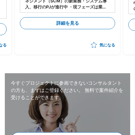
ネジメント（SCM）の新業務・システム導
入、移行のPJが進行中 ・現フェーズは業
務・システムの設計は進行中 ・今後各サプ
ライヤーに導入・対応してもらうにあたり、
詳細を見る
下記のタスクの支援をいただく想定 -メー
カー⇔サプライヤーの依頼/QA事項の管理
-サプライヤー側の対応支援（対応策の立
案、決定の支援） -サプライヤー側の進捗
なる
気になる
状況把握、報告 ・状況によっては弊社が担
当する他のプロジェクトへのシフト・兼務も
想定。 （いずれも、自動車の製造・調達・
検査等に関わる領域） ・体制：元請けPM稼
働20～30％想定
今すぐプロジェクトに参画できないコンサルタント
の方も、まずはご登録ください。
無料で案件紹介を
受けることができます。