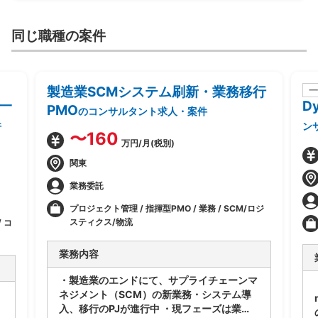
同じ職種の案件
製造業SCMシステム刷新・業務移行
一
一
D
PMO
のコンサルタント求人・案件
件
ン
〜160
万円/月(税別)
関東
業務委託
プロジェクト管理 / 指揮型PMO / 業務 / SCM/ロジ
スティクス/物流
 コ
業務内容
・製造業のエンドにて、サプライチェーンマ
ネジメント（SCM）の新業務・システム導
入、移行のPJが進行中 ・現フェーズは業