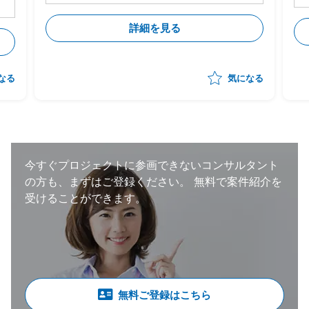
務・システムの設計は進行中 ・今後各サプ
ライヤーに導入・対応してもらうにあたり、
詳細を見る
下記のタスクの支援をいただく想定 -メー
カー⇔サプライヤーの依頼/QA事項の管理
-サプライヤー側の対応支援（対応策の立
案、決定の支援） -サプライヤー側の進捗
なる
気になる
状況把握、報告 ・状況によっては弊社が担
当する他のプロジェクトへのシフト・兼務も
想定。 （いずれも、自動車の製造・調達・
検査等に関わる領域） ・体制：元請けPM稼
働20～30％想定
今すぐプロジェクトに参画できないコンサルタント
の方も、まずはご登録ください。
無料で案件紹介を
受けることができます。
無料ご登録はこちら