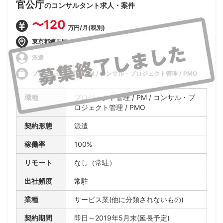
官公庁
のコンサルタント求人・案件
〜120
万円/月(税別)
東京都練馬区
派遣
プロジェクト管理 / PM / コンサル・プロジェクト管理 / PMO
職種
プロジェクト管理 / PM / コンサル・プ
ロジェクト管理 / PMO
契約形態
派遣
稼働率
100%
リモート
なし（常駐）
出社頻度
常駐
業種
サービス業(他に分類されないもの)
契約期間
即日～2019年5月末(延長予定)