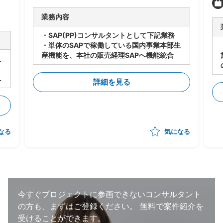
業務内容
・SAP(PP)コンサルタントとして下記業務
・単体のSAPで稼働している国内事業本部生
産機能を、本社の販売経理SAPへ機能統合
施 -アジア
入
の管
ィ
詳細を見る
、
の
なる
気になる
今すぐプロジェクトに参画できないコンサルタント
の方も、まずはご登録ください。
無料で案件紹介を
受けることができます。