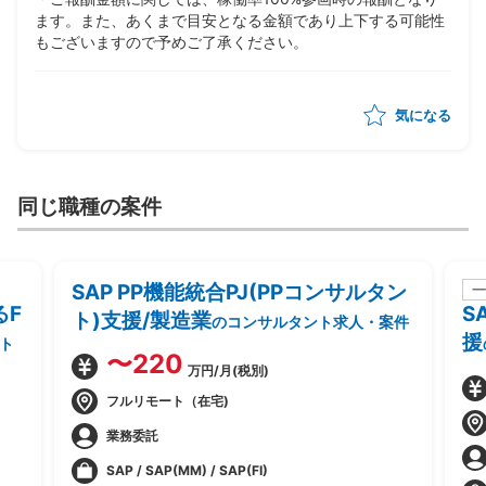
ます。また、あくまで目安となる金額であり上下する可能性
もございますので予めご了承ください。
気になる
同じ職種の案件
SAP PP機能統合PJ(PPコンサルタン
一
るF
S
ト)支援/製造業
のコンサルタント求人・案件
援
ト
〜220
万円/月(税別)
フルリモート（在宅)
業務委託
SAP / SAP(MM) / SAP(FI)