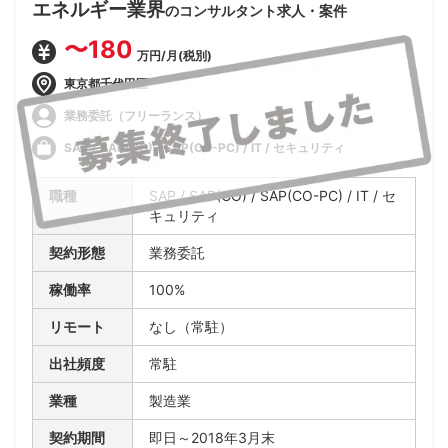
エネルギー業界
のコンサルタント求人・案件
〜180
万円/月(税別)
東京都千代田区
業務委託（フリーランス）
SAP / SAP(CO) / SAP(CO-PC) / IT / セキュリティ
職種
SAP / SAP(CO) / SAP(CO-PC) / IT / セ
キュリティ
契約形態
業務委託
稼働率
100%
リモート
なし（常駐）
出社頻度
常駐
業種
製造業
契約期間
即日～2018年3月末