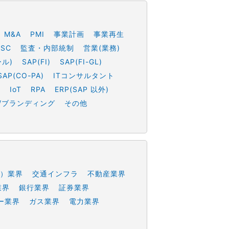
M&A
PMI
事業計画
事業再生
SSC
監査・内部統制
営業(業務)
ール)
SAP(FI)
SAP(FI-GL)
SAP(CO-PA)
ITコンサルタント
h
IoT
RPA
ERP(SAP 以外)
/ブランディング
その他
）業界
交通インフラ
不動産業界
業界
銀行業界
証券業界
ー業界
ガス業界
電力業界