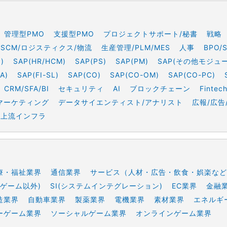
管理型PMO
支援型PMO
プロジェクトサポート/秘書
戦略
SCM/ロジスティクス/物流
生産管理/PLM/MES
人事
BPO/
)
SAP(HR/HCM)
SAP(PS)
SAP(PM)
SAP(その他モジュ
A)
SAP(FI-SL)
SAP(CO)
SAP(CO-OM)
SAP(CO-PC)
CRM/SFA/BI
セキュリティ
AI
ブロックチェーン
Fintec
マーケティング
データサイエンティスト/アナリスト
広報/広告
上流インフラ
療・福祉業界
通信業界
サービス（人材・広告・飲食・娯楽など
ゲーム以外)
SI(システムインテグレーション)
EC業界
金融
造業界
自動車業界
製薬業界
電機業界
素材業界
エネルギ
ーゲーム業界
ソーシャルゲーム業界
オンラインゲーム業界