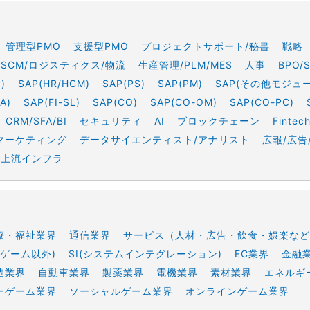
管理型PMO
支援型PMO
プロジェクトサポート/秘書
戦略
SCM/ロジスティクス/物流
生産管理/PLM/MES
人事
BPO/
)
SAP(HR/HCM)
SAP(PS)
SAP(PM)
SAP(その他モジュ
A)
SAP(FI-SL)
SAP(CO)
SAP(CO-OM)
SAP(CO-PC)
CRM/SFA/BI
セキュリティ
AI
ブロックチェーン
Fintec
マーケティング
データサイエンティスト/アナリスト
広報/広告
上流インフラ
療・福祉業界
通信業界
サービス（人材・広告・飲食・娯楽など
ゲーム以外)
SI(システムインテグレーション)
EC業界
金融
造業界
自動車業界
製薬業界
電機業界
素材業界
エネルギ
ーゲーム業界
ソーシャルゲーム業界
オンラインゲーム業界