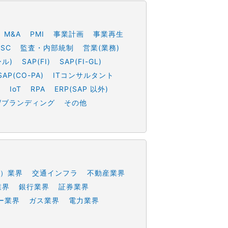
M&A
PMI
事業計画
事業再生
SSC
監査・内部統制
営業(業務)
ール)
SAP(FI)
SAP(FI-GL)
SAP(CO-PA)
ITコンサルタント
h
IoT
RPA
ERP(SAP 以外)
/ブランディング
その他
）業界
交通インフラ
不動産業界
業界
銀行業界
証券業界
ー業界
ガス業界
電力業界