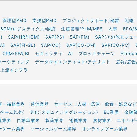
管理型PMO
支援型PMO
プロジェクトサポート/秘書
戦略
SCM/ロジスティクス/物流
生産管理/PLM/MES
人事
BPO/
)
SAP(HR/HCM)
SAP(PS)
SAP(PM)
SAP(その他モジュ
A)
SAP(FI-SL)
SAP(CO)
SAP(CO-OM)
SAP(CO-PC)
CRM/SFA/BI
セキュリティ
AI
ブロックチェーン
Fintec
マーケティング
データサイエンティスト/アナリスト
広報/広告
上流インフラ
療・福祉業界
通信業界
サービス（人材・広告・飲食・娯楽など
ゲーム以外)
SI(システムインテグレーション)
EC業界
金融
造業界
自動車業界
製薬業界
電機業界
素材業界
エネルギ
ーゲーム業界
ソーシャルゲーム業界
オンラインゲーム業界