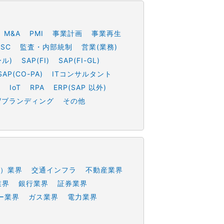
M&A
PMI
事業計画
事業再生
SSC
監査・内部統制
営業(業務)
ール)
SAP(FI)
SAP(FI-GL)
SAP(CO-PA)
ITコンサルタント
h
IoT
RPA
ERP(SAP 以外)
/ブランディング
その他
）業界
交通インフラ
不動産業界
業界
銀行業界
証券業界
ー業界
ガス業界
電力業界