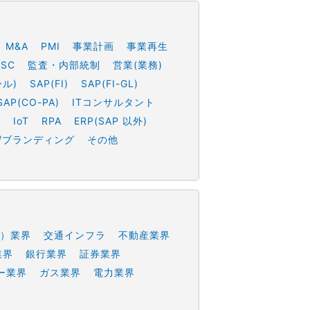
M&A
PMI
事業計画
事業再生
SSC
監査・内部統制
営業(業務)
ール)
SAP(FI)
SAP(FI-GL)
SAP(CO-PA)
ITコンサルタント
h
IoT
RPA
ERP(SAP 以外)
/ブランディング
その他
）業界
交通インフラ
不動産業界
業界
銀行業界
証券業界
ー業界
ガス業界
電力業界