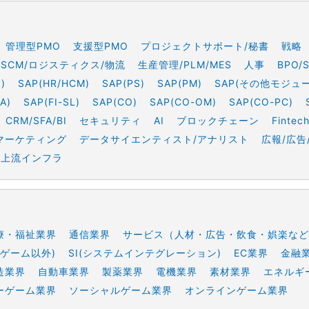
管理型PMO
支援型PMO
プロジェクトサポート/秘書
戦略
SCM/ロジスティクス/物流
生産管理/PLM/MES
人事
BPO/
)
SAP(HR/HCM)
SAP(PS)
SAP(PM)
SAP(その他モジュ
A)
SAP(FI-SL)
SAP(CO)
SAP(CO-OM)
SAP(CO-PC)
CRM/SFA/BI
セキュリティ
AI
ブロックチェーン
Fintec
マーケティング
データサイエンティスト/アナリスト
広報/広告
上流インフラ
療・福祉業界
通信業界
サービス（人材・広告・飲食・娯楽など
ゲーム以外)
SI(システムインテグレーション)
EC業界
金融
造業界
自動車業界
製薬業界
電機業界
素材業界
エネルギ
ーゲーム業界
ソーシャルゲーム業界
オンラインゲーム業界