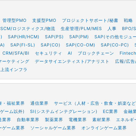
管理型PMO
支援型PMO
プロジェクトサポート/秘書
戦略
SCM/ロジスティクス/物流
生産管理/PLM/MES
人事
BPO/
)
SAP(HR/HCM)
SAP(PS)
SAP(PM)
SAP(その他モジュ
A)
SAP(FI-SL)
SAP(CO)
SAP(CO-OM)
SAP(CO-PC)
CRM/SFA/BI
セキュリティ
AI
ブロックチェーン
Fintec
マーケティング
データサイエンティスト/アナリスト
広報/広告
上流インフラ
療・福祉業界
通信業界
サービス（人材・広告・飲食・娯楽など
ゲーム以外)
SI(システムインテグレーション)
EC業界
金融
造業界
自動車業界
製薬業界
電機業界
素材業界
エネルギ
ーゲーム業界
ソーシャルゲーム業界
オンラインゲーム業界