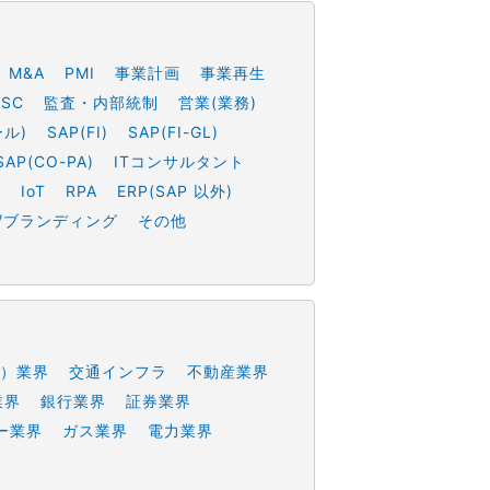
M&A
PMI
事業計画
事業再生
SSC
監査・内部統制
営業(業務)
ール)
SAP(FI)
SAP(FI-GL)
SAP(CO-PA)
ITコンサルタント
h
IoT
RPA
ERP(SAP 以外)
/ブランディング
その他
）業界
交通インフラ
不動産業界
業界
銀行業界
証券業界
ー業界
ガス業界
電力業界