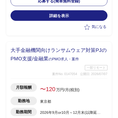
応募する(簡単無料登録)
・他社が基本設計まで入っているが、詳
細設計から巻き取る想定
詳細を表示
・下記業務実施を想定
ー進捗、課題、提出物管理、関係者調
気になる
整、議事録作成等の管理業務全般
ー元請け企業のグループ会社とエンド
クライアントとの折衝
ーその他付随する業務
大手金融機関向けランサムウェア対策PJの
・約3年をかけるプロジェクト
PMO支援/金融業
のPMO求人・案件
一部リモート
案件No. 0147054
公開日: 2026/07/07
月額報酬
〜120
万円/月(税別)
勤務地
東京都
勤務期間
2026年9月or10月～12月末(以降延長