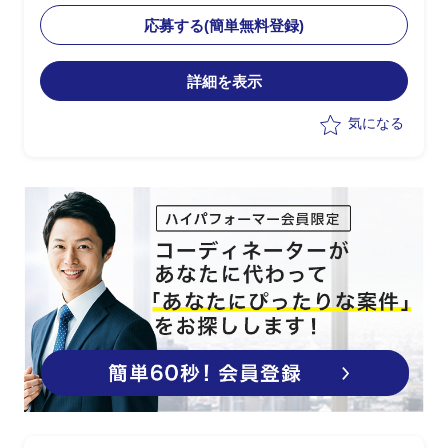
・DR(災害復旧)環境構築のPJ推進(構築
応募する(簡単無料登録)
自体は外部ベンダーが担当、推進役とし
て参画)
詳細を表示
気になる