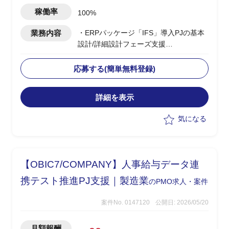
性あり）
稼働率
100%
業務内容
・ERPパッケージ「IFS」導入PJの基本
設計/詳細設計フェーズ支援
・パッケージ標準機能とカスタマイズ機
能でそれぞれ実現する仕様を検討
応募する(簡単無料登録)
・NEC社と協働し基本設計/詳細設計を
実施
詳細を表示
気になる
【OBIC7/COMPANY】人事給与データ連
携テスト推進PJ支援｜製造業
のPMO求人・案件
案件No. 0147120
公開日: 2026/05/20
月額報酬