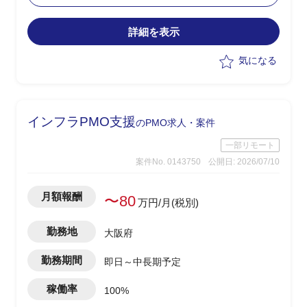
改善するソリューションの検討を主導
詳細を表示
気になる
インフラPMO支援
のPMO求人・案件
一部リモート
案件No. 0143750
公開日: 2026/07/10
月額報酬
〜80
万円/月(税別)
勤務地
大阪府
勤務期間
即日～中長期予定
稼働率
100%