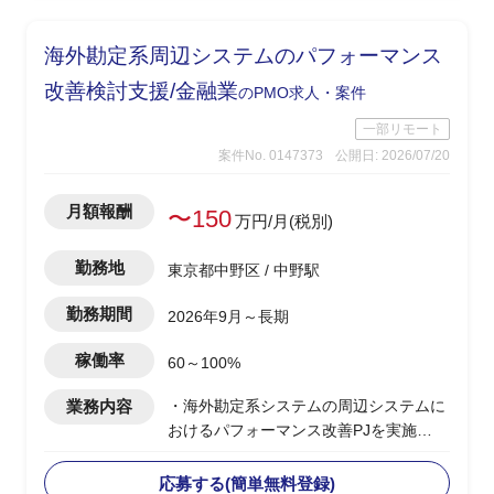
・課題・リスク発生時の関係者へのエス
カレーション支援
海外勘定系周辺システムのパフォーマンス
・プロジェクト計画書・WBS・スケジュ
ール管理の主体的な運用、予算・コスト
改善検討支援/金融業
のPMO求人・案件
管理のサポート
一部リモート
案件No. 0147373
公開日: 2026/07/20
月額報酬
〜150
万円/月(税別)
勤務地
東京都中野区 / 中野駅
勤務期間
2026年9月～長期
稼働率
60～100%
業務内容
・海外勘定系システムの周辺システムに
おけるパフォーマンス改善PJを実施
・今期(基礎検討フェーズ)における、現
存データを保持しつつパフォーマンスを
応募する(簡単無料登録)