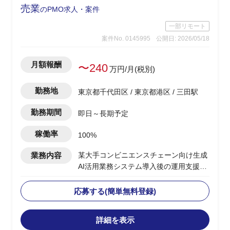
売業
のPMO求人・案件
一部リモート
案件No. 0145995
公開日: 2026/05/18
月額報酬
〜240
万円/月(税別)
勤務地
東京都千代田区 / 東京都港区 / 三田駅
勤務期間
即日～長期予定
稼働率
100%
業務内容
某大手コンビニエンスチェーン向け生成
AI活用業務システム導入後の運用支援PJ
・ユーザー側PMOとして、システム運用
全体の推進・管理を担う
応募する(簡単無料登録)
・運用スペシャリストとして、運用プロ
セスの設計・標準化・改善提案を主導
詳細を表示
・システム運用の定着化支援（利用部門