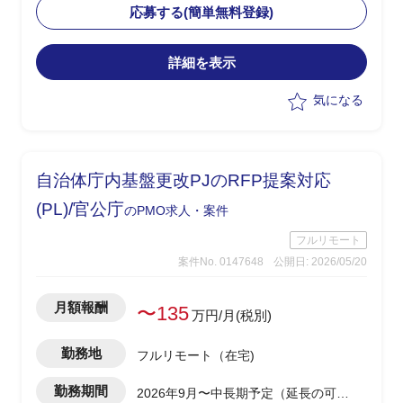
として、提案から構想策定・PJ推進まで
応募する(簡単無料登録)
一気通貫でイニシアチブをとる役割
・プロダクト導入PJのPM/PLとしての全
詳細を表示
体推進
・PMO業務（スケジュール/WBS管理、
気になる
課題管理、顧客伴走、ステークホルダー
調整）
・構想策定・ロードマップ策定・IT予算
化支援、ベストプラクティスの横展開
自治体庁内基盤更改PJのRFP提案対応
(PL)/官公庁
のPMO求人・案件
フルリモート
案件No. 0147648
公開日: 2026/05/20
月額報酬
〜135
万円/月(税別)
勤務地
フルリモート（在宅)
勤務期間
2026年9月〜中長期予定（延長の可能