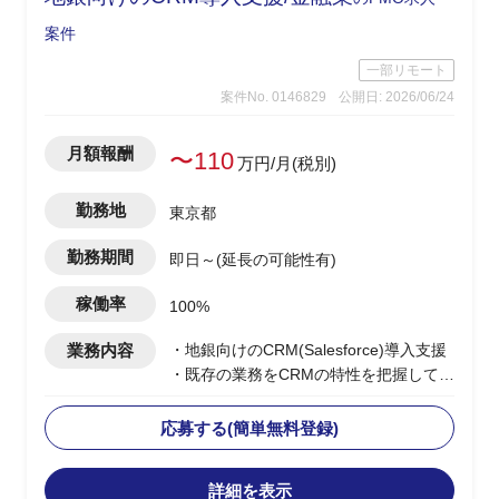
て、
どの商品ジャンルで市場ポジションを狙
案件
うか検討
一部リモート
→調査自体は、あまり難易度は高くな
案件No. 0146829
公開日: 2026/06/24
く、地道なディスクトップ調査がメイン
となります。
・基幹システムを含めたシステム領域
月額報酬
〜110
万円/月(税別)
は、弊社コンサル担当がおり、双方で連
携しながら構想ロードマップを作成して
勤務地
東京都
いく
・CRM構想として期待されているポイン
勤務期間
即日～(延長の可能性有)
トは、OMO機能、EC機能、MA&CDP活
用によるパーソナライズCRMなど
稼働率
100%
業務内容
・地銀向けのCRM(Salesforce)導入支援
・既存の業務をCRMの特性を把握して落
とし込みを想定
・下記想定業務内容
応募する(簡単無料登録)
-現状業務のヒアリング
-課題整理
詳細を表示
-スケジュール管理