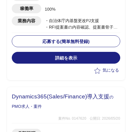
性あり）
稼働率
100%
業務内容
・自治体庁内基盤更改PJ支援
・RFI提案書の内容確認、提案書骨子検
討・構成設計を担当
・提案書の執筆・編集・確認、取りまと
応募する(簡単無料登録)
めを実施
・メーカー・ベンダーへの仕様確認、見
詳細を表示
積り依頼・確認、取りまとめ、SE積算を
担当
気になる
Dynamics365(Sales/Finance)導入支援
の
PMO求人・案件
案件No. 0147620
公開日: 2026/05/20