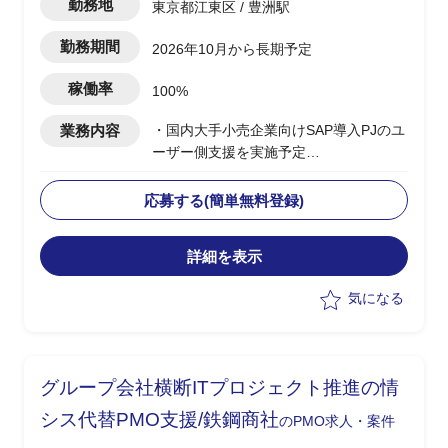
勤務地
東京都江東区 / 豊洲駅
勤務期間
2026年10月から長期予定
稼働率
100%
業務内容
・国内大手小売企業向けSAP導入PJのユ
ーザー側支援を実施予定
・要件定義/設計フェーズ(2026年7月~9
月)を担当
応募する(簡単無料登録)
・顧客社内の合意形成
・将来SAP展開に向けたスコープと優先
詳細を表示
順位整理
・経営層および各社内推進リードの意識
気になる
改革推進
・進捗/課題/品質/リスク/コスト管理
・各種ドキュメントの作成
グループ会社横断ITプロジェクト推進の情
シス代替PMO支援/鉄鋼商社
のPMO求人・案件