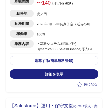
月額報酬
〜140
万円/月(税別)
勤務地
虎ノ門
勤務期間
2026年9月〜中長期予定（延長の可能
性あり）
稼働率
100%
業務内容
・基幹システム刷新に伴う
Dynamics365(Sales/Finance)導入PJ
で、要件定義〜設計フェーズの推進役を
担当
応募する(簡単無料登録)
・Fit&Gap整理、業務要件のとりまとめ
を実施
詳細を表示
・ユーザー部門/開発ベンダーとのステー
クホルダー調整を担当
気になる
・PJ全体の進捗管理、客先向け報告資料
の作成/報告を実施
【Salesforce】運用・保守支援
のPMO求人・案