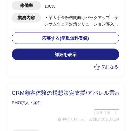
想定)
稼働率
100%
業務内容
・某大手金融機関向けバックアップ、ラ
ンサムウェア対策ソリューション導入PJ
へのPMO支援
・元請け企業社員リードのもとで補佐役
応募する(簡単無料登録)
を担当
・下記業務実施想定
詳細を表示
ー元請けグループ会社から提出される
成果物の確認、QA推進、進捗・提出物
気になる
管理、議事録作成、課題管理
ー関係者(グループ会社・エンドクラ
イアント)との調整、折衝対応
ーその他付随する業務
CRM顧客体験の構想策定支援/アパレル業
の
PMO求人・案件
フルリモート
案件No. 0146828
公開日: 2026/06/24