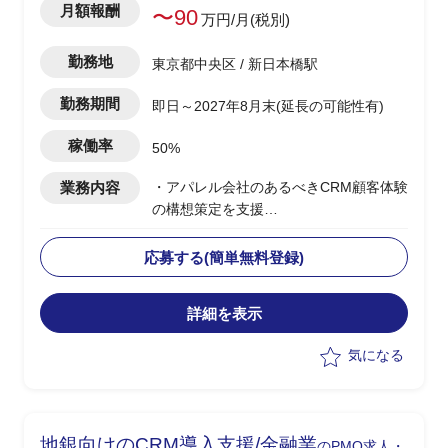
月額報酬
〜90
万円/月(税別)
勤務地
東京都中央区 / 新日本橋駅
勤務期間
即日～2027年8月末(延長の可能性有)
稼働率
50%
業務内容
・アパレル会社のあるべきCRM顧客体験
の構想策定を支援
・CRM構想に関してエンドクライアント
内の主要メンバーの方と合意形成した上
応募する(簡単無料登録)
で
OMO機能を含めたあるべき姿を具体化
詳細を表示
・幹部の合意を得るために、ユーザー調
査、競合MD(マーチャンダイジング)調査
気になる
など行いながら、
あるべきCRM顧客体験を仮説導出
・競合MD調査は、商品ジャンル毎の商
品数、価格などディスクトップ調査し
地銀向けのCRM導入支援/金融業
のPMO求人・