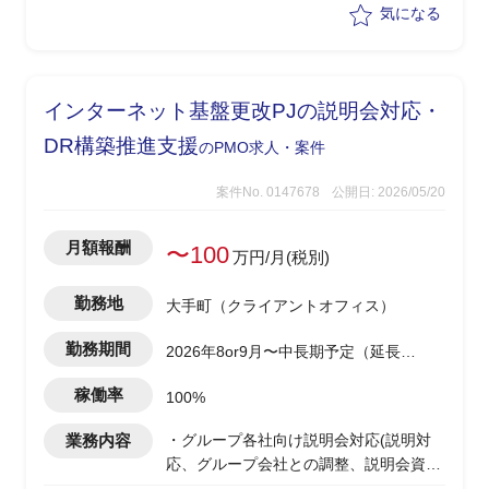
気になる
インターネット基盤更改PJの説明会対応・
DR構築推進支援
のPMO求人・案件
案件No. 0147678
公開日: 2026/05/20
月額報酬
〜100
万円/月(税別)
勤務地
大手町（クライアントオフィス）
勤務期間
2026年8or9月〜中長期予定（延長の
可能性あり）
稼働率
100%
業務内容
・グループ各社向け説明会対応(説明対
応、グループ会社との調整、説明会資料
の作成/更新)