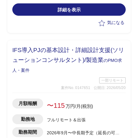
・工場の試験担当への運用ヒアリング、
詳細を表示
試験関連文書の確認/文書化
・信頼性保証部門の品質保証担当と対策
気になる
を検討し改善活動を推進
・LIMSの適切な利用に向けたシステム
ベンダーへの問い合わせ/改善対応
IFS導入PJの基本設計・詳細設計支援(ソリ
ューションコンサルタント)/製造業
のPMO求
人・案件
一部リモート
案件No. 0147651
公開日: 2026/05/20
月額報酬
〜115
万円/月(税別)
勤務地
フルリモート＆出張
勤務期間
2026年9月〜中長期予定（延長の可能