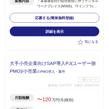
業務内容
・某製薬会社の会社統合に伴うデジタル
ワークプレイス(M365)、ITインフラ(ネ
ットワーク/セキュリティ：SASE・
ZTNA)の統合PJ
応募する(簡単無料登録)
・早期効果創出に向け効果の高いインフ
ラ課題から着手する改善実行フェーズ
詳細を表示
・8月〜先行してプリセールス(提案書作
成)支援を実施
気になる
・10月〜立ち上がった改善実行フェーズ
のPMOリードとして参画
・進捗管理/課題管理/資料作成/会議調
整・運営等のPM支援を実施
大手小売企業向けSAP導入PJ(ユーザー側
・並行して後続フェーズ(2027〜2029年
度)のカリブレーション対応を担う想定
PMO)/小売業
のPMO求人・案件
一部リモート
案件No. 0147379
公開日: 2026/07/22
月額報酬
〜120
万円/月(税別)