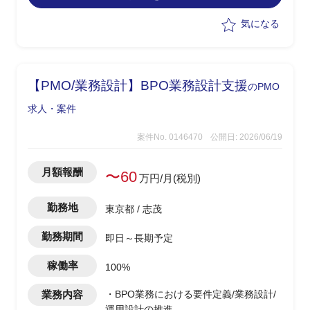
-クライアント折衝
気になる
【PMO/業務設計】BPO業務設計支援
のPMO
求人・案件
案件No. 0146470
公開日: 2026/06/19
月額報酬
〜60
万円/月(税別)
勤務地
東京都 / 志茂
勤務期間
即日～長期予定
稼働率
100%
業務内容
・BPO業務における要件定義/業務設計/
運用設計の推進