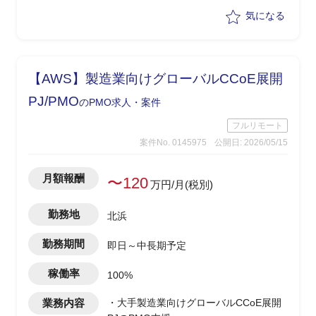
への展開・教育サポートを含む）
気になる
・エンハンス要件のヒアリング・取りま
とめ、および優先度整理
・運用課題の収集・分析・構造化、なら
びにベンダーへのエスカレーション対応
【AWS】製造業向けグローバルCCoE展開
・運用KPIの設定・モニタリング、定期
レポーティングの仕組み構築
PJ/PMO
のPMO求人・案件
・インシデント管理プロセスの整備およ
フルリモート
び再発防止策の策定支援
案件No. 0145975
公開日: 2026/05/15
月額報酬
〜120
万円/月(税別)
勤務地
北浜
勤務期間
即日～中長期予定
稼働率
100%
業務内容
・大手製造業向けグローバルCCoE展開