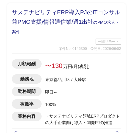
サステナビリティERP導入PJのITコンサル
兼PMO支援/情報通信業/週1出社
のPMO求人・
案件
一部リモート
案件No. 0146300
公開日: 2026/06/02
月額報酬
〜130
万円/月(税別)
勤務地
東京都品川区 / 大崎駅
勤務期間
即日～
稼働率
100%
業務内容
・サステナビリティ領域ERPプロダクト
の大手企業向け導入・開発PJの推進
・ベンダー側のITコンサルタント兼PMO