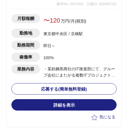
案件No. 0147441
公開日: 2026/07/22
月額報酬
〜120
万円/月(税別)
勤務地
東京都中央区 / 京橋駅
勤務期間
即日～
稼働率
100%
業務内容
・某鉄鋼系商社のIT推進部にて、グルー
プ会社にまたがる複数ITプロジェクトの
横断的な調整・推進を支援するユーザー
側PMO
応募する(簡単無料登録)
・グループ会社IT担当やベンダーとの定
例MTG実施、各社案件の進捗把握・整理
詳細を表示
・本社IT推進部への報告資料（進捗サマ
リー・課題一覧）の作成・更新
気になる
・ベンダー／グループ会社間の調整事項
の取りまとめおよび議事録作成