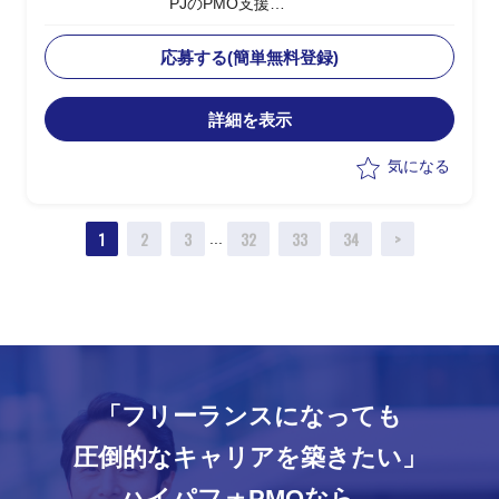
PJのPMO支援
・日本本社のCCoE組織を
Global/Regional階層に定義し、アジア/
応募する(簡単無料登録)
欧州/北米/中国への展開を支援
・Global CCoEメンバーとして各地域の
詳細を表示
モニタリング/管理プロセスの設計と改
善/課題対応を推進
気になる
・現地IT部門との調整/折衝における日本
側サポート要員としての対応
・上流工程でのマルチクラウド導入計画
1
2
3
32
33
34
>
...
立案/スケジュール管理
・日本側クラウド担当との連携、各国拠
点への展開推進
「フリーランスになっても
圧倒的なキャリアを築きたい」
ハイパフォPMOなら、