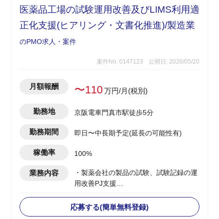
医薬品工場の試験運用改善及びLIMS利用適
正化支援(ヒアリング・文書化推進)/製造業
のPMO求人・案件
案件No. 0147123
公開日: 2026/05/20
月額報酬
〜110
万円/月(税別)
勤務地
京阪電車門真市駅徒歩5分
勤務期間
即日〜中長期予定(延長の可能性有)
稼働率
100%
業務内容
・製薬会社の製品の試験、試験記録の運
用改善PJ支援
・工場に導入されているLIMS(ラボ情報
管理システム)の適切な利用及びデータ
応募する(簡単無料登録)
インテグリティ(DI)担保に向けた支援