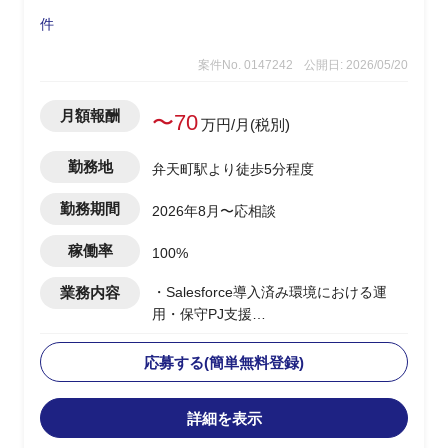
件
案件No. 0147242
公開日: 2026/05/20
月額報酬
〜70
万円/月(税別)
勤務地
弁天町駅より徒歩5分程度
勤務期間
2026年8月〜応相談
稼働率
100%
業務内容
・Salesforce導入済み環境における運
用・保守PJ支援
・社内利用部門からの問い合わせ対応
・Salesforce設定変更(Flow、オブジェク
応募する(簡単無料登録)
ト、画面レイアウト、権限設定等の軽微
な改修)
詳細を表示
・業務改善に伴う運用改善/提案
・社内関係者との各種調整対応