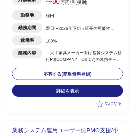
〜90
万円/月(税別)
勤務地
梅田
勤務期間
即日〜2026年下旬（延長の可能性あ
り）
稼働率
100%
業務内容
・大手家具メーカー向け基幹システム移
行PJ(COMPANY→OBIC7)の連携チーム
の一員として参画
・OBIC7と周辺システム間のデータ連携
応募する(簡単無料登録)
設計/検証/テスト推進を担当
・人事給与領域の各種マスタデータ、勤
詳細を表示
怠情報、給与計算データ等の連携仕様妥
当性検証、課題整理、関係各所との調整
気になる
・システム間データマッピング、連携タ
イミング(リアルタイム/バッチ)の整理、
異常系含むテスト観点の洗い出し
業務システム運用ユーザー側PMO支援/小