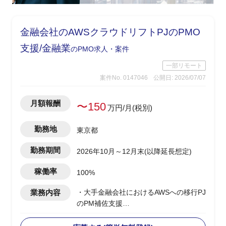
金融会社のAWSクラウドリフトPJのPMO
支援/金融業
のPMO求人・案件
一部リモート
案件No. 0147046
公開日: 2026/07/07
月額報酬
〜150
万円/月(税別)
勤務地
東京都
勤務期間
2026年10月～12月末(以降延長想定)
稼働率
100%
業務内容
・大手金融会社におけるAWSへの移行PJ
のPM補佐支援
・元請け企業社員がPMとして立ち、そ
のPM補佐として自律的にPJ全体を推進