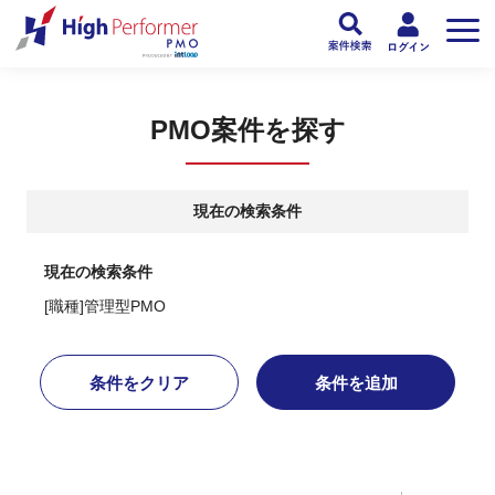
フリーランスPMO人材向け日本最大級のPMOサービス ハイパフォPMO
>
PM
PMO案件を探す
現在の検索条件
現在の検索条件
[職種]管理型PMO
条件をクリア
条件を追加