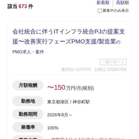
新着順
高額順
該当
673
件
募集中のみ表示
会社統合に伴うITインフラ統合PJの提案支
援〜改善実行フェーズPMO支援/製造業
の
PMO求人・案件
一部リモート
案件No. 0147476
公開日: 2026/07/24
月額報酬
〜150
万円/月(税別)
勤務地
東京都港区 / 神谷町駅
勤務期間
2026年8月～
稼働率
100%