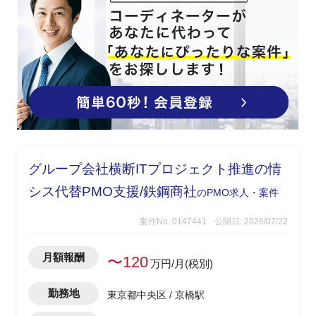
グループ会社横断ITプロジェクト推進の情
シス代替PMO支援/鉄鋼商社
のPMO求人・案件
案件No. 0147441
公開日: 2026/07/22
月額報酬
〜120
万円/月(税別)
勤務地
東京都中央区 / 京橋駅