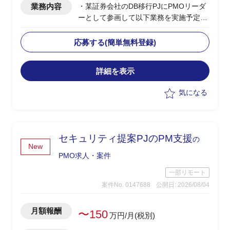
業務内容
・某証券会社のDB移行PJにPMOリーダ
ーとして参画して以下業務を実施予定
-SAP ASE→DB2マイグレーションPJ全
体の進捗管理/情報収集
応募する(簡単無料登録)
-開発BP社の進捗状況/障害解消状況/移行
対応状況の総合的な管理
詳細を表示
-製造/単体/結合/総合テスト(3パラレル進
行)の全体スケジュール管理
気になる
-PJ運営ルールの策定/開発環境整備
-顧客/BP社間の調整/報告資料作成
セキュリティ提案PJのPM支援
の
New
PMO求人・案件
一部リモート
案件No. 0147688
公開日: 2026/08/04
月額報酬
〜150
万円/月(税別)