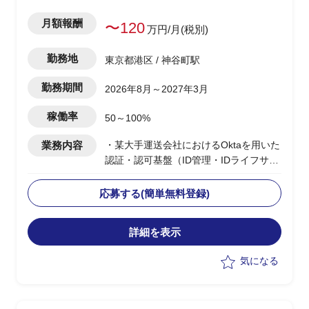
月額報酬
〜120
万円/月(税別)
勤務地
東京都港区 / 神谷町駅
勤務期間
2026年8月～2027年3月
稼働率
50～100%
業務内容
・某大手運送会社におけるOktaを用いた
認証・認可基盤（ID管理・IDライフサイ
クル管理）の導入PJ
・ベンダー側の上流SE／PL・アーキテ
応募する(簡単無料登録)
クトクラス
※知見あるメンバークラスも可
詳細を表示
・IDフロー概要の整理・要件定義のリー
ド（〜8月末）
気になる
・9月以降の詳細設計・POC（機能検
証）の推進
・2027年3月の切替を目標とした本番導