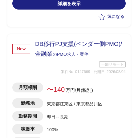
詳細を表示
視化・整理
・課題の洗い出しと、AI活用による解決
気になる
可能性の見極め・優先順位付け
・AI活用方針の策定と、フェーズ設計・
実行計画への落とし込み
・顧客の経営層・現場双方との合意形
DB移行PJ支援(ベンダー側PMO)/
成、ステークホルダーマネジメント
New
・後続フェーズに向けた要件整理と、開
金融業
のPMO求人・案件
発チームへの引き継ぎ
一部リモート
案件No. 0147669
公開日: 2026/08/04
月額報酬
〜140
万円/月(税別)
勤務地
東京都江東区 / 東京都品川区
勤務期間
即日～長期
稼働率
100%