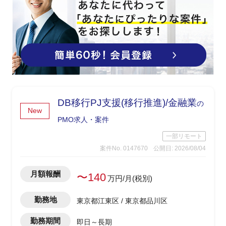
DB移行PJ支援(移行推進)/金融業
の
New
PMO求人・案件
一部リモート
案件No. 0147670
公開日: 2026/08/04
月額報酬
〜140
万円/月(税別)
勤務地
東京都江東区 / 東京都品川区
勤務期間
即日～長期