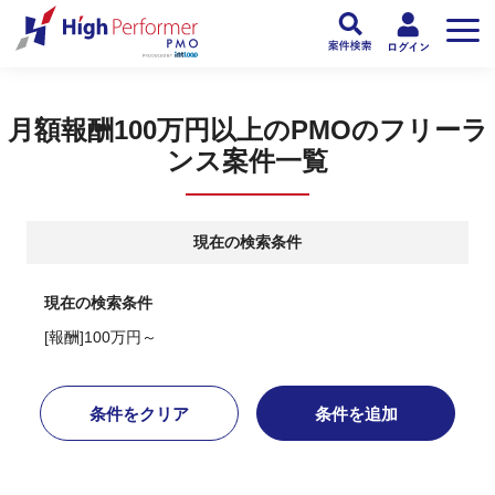
フリーランスPMO人材向け日本最大級のPMOサービス ハイパフォPMO
>
PM
月額報酬100万円以上のPMOのフリーラ
ンス案件一覧
現在の検索条件
現在の検索条件
[報酬]100万円～
条件をクリア
条件を追加