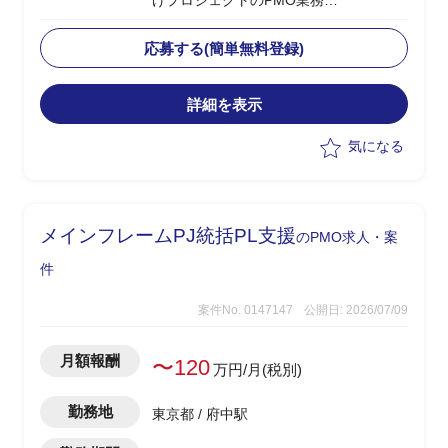
げプロジェクトのPMO業務
・実行フェーズの推進
・英語圏出身のPMのもと進捗管理、ア
応募する(簡単無料登録)
イデアのとりまとめ
・各ステークホルダとの英語によるコミ
詳細を表示
ュニケーション
・通訳
気になる
メインフレームPJ統括PL支援
のPMO求人・案
件
案件No. 0147147
公開日: 2026/07/09
月額報酬
〜120
万円/月(税別)
勤務地
東京都 / 府中駅