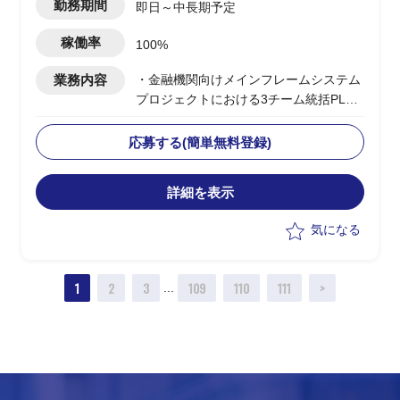
勤務期間
即日～中長期予定
稼働率
100%
業務内容
・金融機関向けメインフレームシステム
プロジェクトにおける3チーム統括PL支
援
・z/OSチーム、MWチーム、LIBチーム
応募する(簡単無料登録)
(全体約18名)の統括、推進
・顧客・エンドユーザーとの交渉、調
詳細を表示
整、合意形成
・プロジェクト全体の進捗、品質、課題
気になる
管理
・各チーム間の調整、連携推進
・成果物レビュー、品質基準の維持管理
1
2
3
109
110
111
>
...