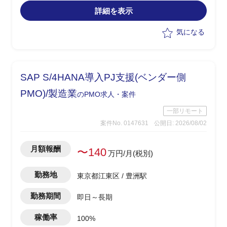
害の管理・進行統制
詳細を表示
-障害管理台帳の運用/障害解消状況のト
ラッキング
気になる
-テスト品質基準の確認/品質面での顧客
報告対応
-顧客/BP社間の調整/報告資料作成
SAP S/4HANA導入PJ支援(ベンダー側
PMO)/製造業
のPMO求人・案件
一部リモート
案件No. 0147631
公開日: 2026/08/02
月額報酬
〜140
万円/月(税別)
勤務地
東京都江東区 / 豊洲駅
勤務期間
即日～長期
稼働率
100%