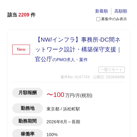
新着順
高額順
該当
2209
件
募集中のみ表示
【NW/インフラ】事務所-DC間ネ
ットワーク設計・構築保守支援｜
New
官公庁
のPMO求人・案件
一部リモート
案件No. 0147743
公開日: 2026/08/06
月額報酬
〜100
万円/月(税別)
勤務地
東京都 / 浜松町駅
勤務期間
2026年8月～長期
稼働率
100%