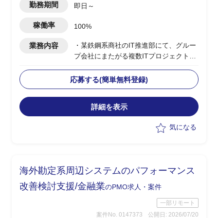
勤務期間
即日～
稼働率
100%
業務内容
・某鉄鋼系商社のIT推進部にて、グルー
プ会社にまたがる複数ITプロジェクトの
横断的な調整・推進を支援するユーザー
側PMO
応募する(簡単無料登録)
・グループ会社IT担当やベンダーとの定
例MTG実施、各社案件の進捗把握・整理
詳細を表示
・本社IT推進部への報告資料（進捗サマ
リー・課題一覧）の作成・更新
気になる
・ベンダー／グループ会社間の調整事項
の取りまとめおよび議事録作成
・課題・リスク発生時の関係者へのエス
カレーション支援
海外勘定系周辺システムのパフォーマンス
・プロジェクト計画書・WBS・スケジュ
ール管理の主体的な運用、予算・コスト
改善検討支援/金融業
のPMO求人・案件
管理のサポート
一部リモート
案件No. 0147373
公開日: 2026/07/20