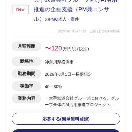
・中長期的なプロジェクトマネジメント
標準化・マネジメントシステム確立、マ
推進の企画支援（PM兼コンサ
New
ネジメント人材育成の推進
ル）
のPMO求人・案件
案件No. 0147729
公開日: 2026/08/06
月額報酬
〜120
万円/月(税別)
勤務地
神奈川県横浜市
勤務期間
2026年8月1日～長期想定
稼働率
40～60%
業務内容
・大手鉄道会社グループにおける、グル
ープ全体のAI活用推進プロジェクト
・要件が固まっていない段階から顧客に
入り、業務プロセスの整理とAI活用方針
応募する(簡単無料登録)
の設計を担当
・顧客の業務プロセスのヒアリング・可