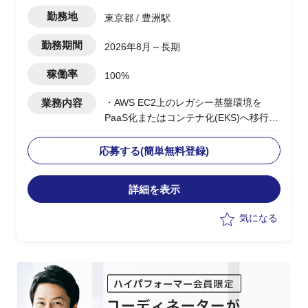
勤務地
東京都 / 豊洲駅
勤務期間
2026年8月～長期
稼働率
100%
業務内容
・AWS EC2上のレガシー基盤環境を
PaaS化またはコンテナ化(EKS)へ移行す
る構想検討PJ
・「これありきで進める」システム構築
応募する(簡単無料登録)
の方針に基づき、基盤刷新の推進役を担
当
詳細を表示
・アジャイル的な開発スタイルでのPJ推
進を想定
気になる
・5〜6名体制のチームでの技術検討、意
思決定をリード（例：コンテナ基盤のア
ーキテクチャ設計方針など）
・PMOとして進捗管理、技術方針の取り
まとめを担当