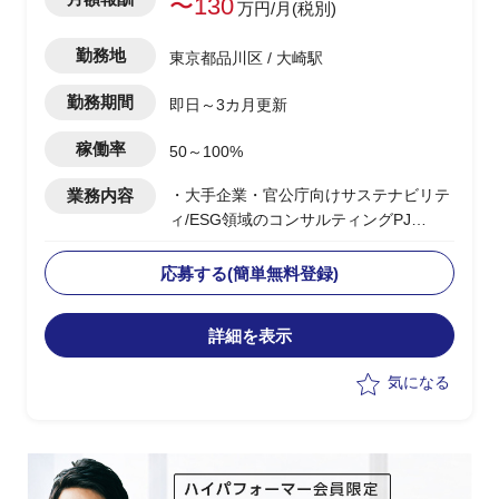
〜130
万円/月(税別)
勤務地
東京都品川区 / 大崎駅
勤務期間
即日～3カ月更新
稼働率
50～100%
業務内容
・大手企業・官公庁向けサステナビリテ
ィ/ESG領域のコンサルティングPJ
・ベンダー側コンサルタントとして提
案・構想策定から実行まで一気通貫でリ
応募する(簡単無料登録)
ード
・CSRD・ISSB・SSBJ等の開示・規制
詳細を表示
対応支援およびコンサルティング
・プロジェクト推進、スケジュー
気になる
ル/WBS管理、課題管理、顧客伴走
・提案書作成やプレゼンテーション含む
顧客への提案活動