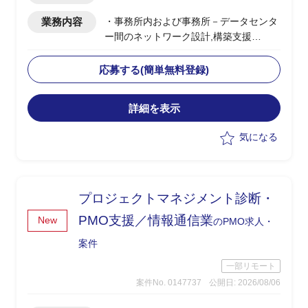
業務内容
・事務所内および事務所－データセンタ
ー間のネットワーク設計,構築支援
・構築後のネットワーク保守支援、関連
するインフラ支援全般
応募する(簡単無料登録)
・お客様立場での成果物確認、技術的支
援、関連ドキュメント作成
詳細を表示
・構築／保守PJにおける進捗管理,品質
管理,課題管理等のPMO業務
気になる
・ネットワークに知見の薄い客先プロパ
ー職員への技術支援,サポート(専任で密
着対応)
プロジェクトマネジメント診断・
PMO支援／情報通信業
New
のPMO求人・
案件
一部リモート
案件No. 0147737
公開日: 2026/08/06