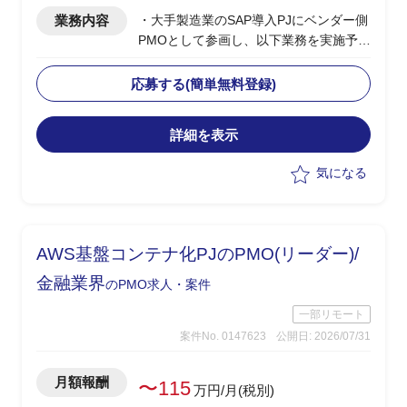
業務内容
・大手製造業のSAP導入PJにベンダー側
PMOとして参画し、以下業務を実施予定
・PJ規模は500人月以上
-進捗/品質/課題管理
応募する(簡単無料登録)
-リカバリー時の要因分析/リカバリープ
ランの策定
詳細を表示
-各種ドキュメントの作成
気になる
AWS基盤コンテナ化PJのPMO(リーダー)/
金融業界
のPMO求人・案件
一部リモート
案件No. 0147623
公開日: 2026/07/31
月額報酬
〜115
万円/月(税別)