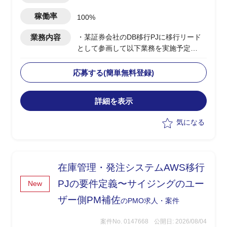
稼働率
100%
業務内容
・某証券会社のDB移行PJに移行リード
として参画して以下業務を実施予定
-移行計画の作成
-移行方式検討/本番移行対策の立案
応募する(簡単無料登録)
-移行ツール作成に関する計画策定/推進
-移行リハーサル～移行本番～移行後支
詳細を表示
援までの全体推進
-移行関連作業全般の進行管理/課題対応
気になる
在庫管理・発注システムAWS移行
PJの要件定義〜サイジングのユー
New
ザー側PM補佐
のPMO求人・案件
案件No. 0147668
公開日: 2026/08/04