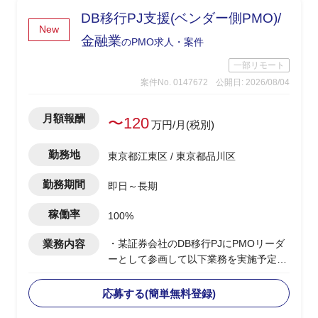
・目標可用性と許容ダウンタイムの定義
DB移行PJ支援(ベンダー側PMO)/
等SLA(稼働率)合意に向けた資料作成・
New
調整サポート
金融業
のPMO求人・案件
一部リモート
案件No. 0147672
公開日: 2026/08/04
月額報酬
〜120
万円/月(税別)
勤務地
東京都江東区 / 東京都品川区
勤務期間
即日～長期
稼働率
100%
業務内容
・某証券会社のDB移行PJにPMOリーダ
ーとして参画して以下業務を実施予定
-製造/単体テストにおけるBP社検証物の
確認・品質担保
応募する(簡単無料登録)
-結合テスト～総合テストで発生する障