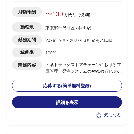
月額報酬
〜130
万円/月(税別)
勤務地
東京都千代田区 / 神田駅
勤務期間
2026年9月～2027年3月 ※それ以降も
継続の可能性あり
稼働率
100%
業務内容
・某ドラッグストアチェーンにおける在
庫管理・発注システムのAWS移行PJのユ
ーザー側PM補佐を担当
・要件定義からサイジングまでの各関係
応募する(簡単無料登録)
先調整、顧客合意形成をPMのもとでサ
ポート
詳細を表示
・調剤事業会社(9社)の既存在庫・発注シ
ステムからのデータ移行調整、移行手順
気になる
合意に向けた資料作成・進捗フォロー
・最大アクセス想定のヒアリング等キャ
パシティ計画の整理・とりまとめ