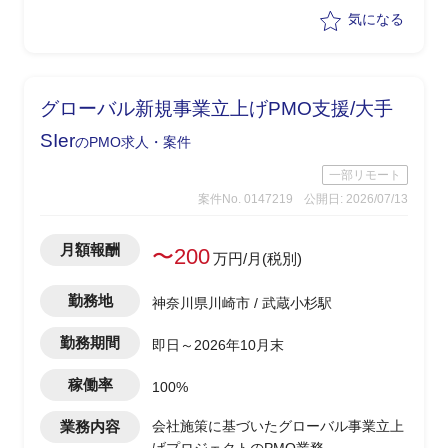
題管理
気になる
・クライアントへの状況報告、説明支援
・総合検証フェーズにおける品質管理、
課題解決支援
・HUE(財務会計/管理会計/資産管理/資金
グローバル新規事業立上げPMO支援/大手
管理/経費)領域の導入支援全般
SIer
のPMO求人・案件
一部リモート
案件No. 0147219
公開日: 2026/07/13
月額報酬
〜200
万円/月(税別)
勤務地
神奈川県川崎市 / 武蔵小杉駅
勤務期間
即日～2026年10月末
稼働率
100%
業務内容
会社施策に基づいたグローバル事業立上