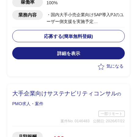
稼働率
100%
業務内容
・国内大手小売企業向けSAP導入PJのユ
ーザー側支援を実施予定
・要件定義/設計フェーズ(2026年7月~9
月)を担当
応募する(簡単無料登録)
・顧客社内の合意形成
・将来SAP展開に向けたスコープと優先
詳細を表示
順位整理
・経営層および各社内推進リードの意識
気になる
改革推進
・進捗/課題/品質/リスク/コスト管理
・各種ドキュメントの作成
大手企業向けサステナビリティコンサル
の
PMO求人・案件
一部リモート
案件No. 0146483
公開日: 2026/07/22
月額報酬