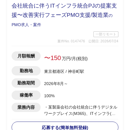
入・連携先切替計画の策定と推進
会社統合に伴うITインフラ統合PJの提案支
・技術実装のレビュー・統制
・ToBe像の策定、運用設計、役割分担の
援〜改善実行フェーズPMO支援/製造業
の
整理の主導
PMO求人・案件
一部リモート
案件No. 0147476
公開日: 2026/07/24
月額報酬
〜150
万円/月(税別)
勤務地
東京都港区 / 神谷町駅
勤務期間
2026年8月～
稼働率
100%
業務内容
・某製薬会社の会社統合に伴うデジタル
ワークプレイス(M365)、ITインフラ(ネ
ットワーク/セキュリティ：SASE・
ZTNA)の統合PJ
応募する(簡単無料登録)