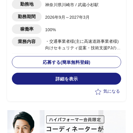
勤務地
神奈川県川崎市 / 武蔵小杉駅
勤務期間
2026年9月～2027年3月
稼働率
100%
業務内容
・交通事業者様(主に高速道路事業者様)
向けセキュリティ提案・技術支援PJの推
進を支援
・複数のセキュリティ提案/設計PJが並
応募する(簡単無料登録)
行するため、各案件の整理・進捗管理を
担当
詳細を表示
・複数プロジェクト担当者への支援およ
びPMサポートを実施
気になる
・課題分析、コミュニケーションを重視
したPM支援を担当