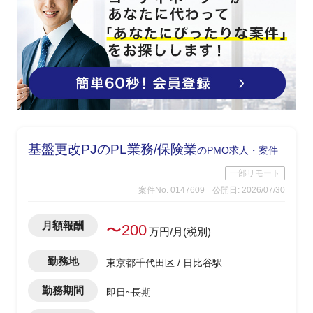
基盤更改PJのPL業務/保険業
のPMO求人・案件
一部リモート
案件No. 0147609
公開日: 2026/07/30
月額報酬
〜200
万円/月(税別)
勤務地
東京都千代田区 / 日比谷駅
勤務期間
即日~長期