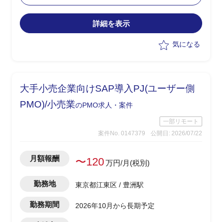
・早期効果創出に向け効果の高いインフ
ラ課題から着手する改善実行フェーズ
詳細を表示
・8月〜先行してプリセールス(提案書作
成)支援を実施
気になる
・10月〜立ち上がった改善実行フェーズ
のPMOリードとして参画
・進捗管理/課題管理/資料作成/会議調
整・運営等のPM支援を実施
大手小売企業向けSAP導入PJ(ユーザー側
・並行して後続フェーズ(2027〜2029年
度)のカリブレーション対応を担う想定
PMO)/小売業
のPMO求人・案件
一部リモート
案件No. 0147379
公開日: 2026/07/22
月額報酬
〜120
万円/月(税別)
勤務地
東京都江東区 / 豊洲駅
勤務期間
2026年10月から長期予定