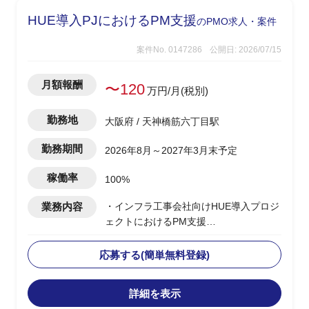
HUE導入PJにおけるPM支援
のPMO求人・案件
案件No. 0147286
公開日: 2026/07/15
月額報酬
〜120
万円/月(税別)
勤務地
大阪府 / 天神橋筋六丁目駅
勤務期間
2026年8月～2027年3月末予定
稼働率
100%
業務内容
・インフラ工事会社向けHUE導入プロジ
ェクトにおけるPM支援
・ユーザー側、PMポジション
・クライアントとベンダーの間に入って
応募する(簡単無料登録)
案件推進、調整
・情報整理、各種資料作成、議事録管理
詳細を表示
・導入ベンダーへの対応、進捗管理、課