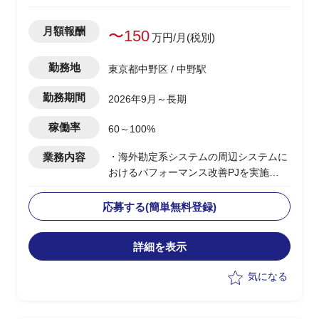
月額報酬
〜150
万円/月(税別)
勤務地
東京都中野区 / 中野駅
勤務期間
2026年9月～長期
稼働率
60～100%
業務内容
・海外勘定系システムの周辺システムに
おけるパフォーマンス改善PJを実施
・今期(基礎検討フェーズ)における、現
存データを保持しつつパフォーマンスを
応募する(簡単無料登録)
改善するソリューションの検討を主導
詳細を表示
気になる