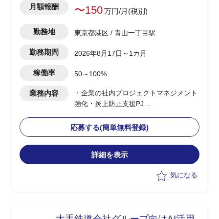
月額報酬
〜150
万円/月(税別)
勤務地
東京都港区 / 青山一丁目駅
勤務期間
2026年8月17日～1カ月
稼働率
50～100%
業務内容
・企業の社内プロジェクトマネジメント
強化・炎上防止支援PJ
・稼働中の複数プロジェクトを対象とし
た、PMBOK第6版（10の知識エリア）に
応募する(簡単無料登録)
基づくプロジェクトマネジメント診断の
実施
詳細を表示
・診断結果に基づく優先度付け・課題抽
出・施策提案（進行中PJの炎上防止／プ
気になる
リセールス段階の品質向上）
・ドキュメント作成、ヒアリング、主要
MTG参加、課題分析、対策策定、結果報
告の一連の推進
大手鉄道会社グループ向けAI活用