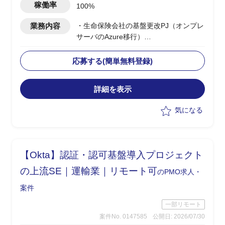
稼働率
100%
業務内容
・生命保険会社の基盤更改PJ（オンプレ
サーバのAzure移行）
・ベンダー側でのインフラリーダーとし
ての参画
応募する(簡単無料登録)
・工程スケジュール：2026年7月より要
件定義開始、2028年5月頃の本番切替を
詳細を表示
目標に、設計・構築・テスト・移行の各
工程を推進
気になる
・チーム全体の推進、顧客・関係者との
調整、課題・リスク管理を担当
・円滑なチーム運営の推進、および顧
客・関係者との合意形成の主導
【Okta】認証・認可基盤導入プロジェクト
・課題・リスクの早期把握と対応による
品質・納期の確保
の上流SE｜運輸業｜リモート可
のPMO求人・
案件
一部リモート
案件No. 0147585
公開日: 2026/07/30