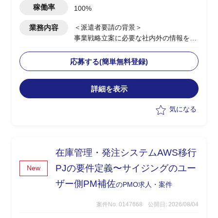
稼働率
100%
業務内容
＜派遣者要請の背景＞
事業戦略立案に必要な社内外の情報をデ
ータベース化・可視化して事業関係者に
公開するプロジェクトが
応募する(簡単無料登録)
あり、その推進にあたりITスキルの高い
外部人材を雇用したいと考えております
詳細を表示
(下記①③)。
プロジェクトの推進期間に合わせた短期
気になる
間の雇用となります。プロジェクト業務
をメインに、一部正規従業員の代替要員
として、データ集計とデータ分析の補助
業務をお願いしたいと考えております
在庫管理・発注システムAWS移行
(下記②)。
PJの要件定義〜サイジングのユー
New
<業務内容＞
ザー側PM補佐
のPMO求人・案件
① BIツール(Qlick Sense)を使用したデー
タの可視化、ダッシュボードの構築
案件No. 0147668
公開日: 2026/08/04
(UI、デザイン等含む)、