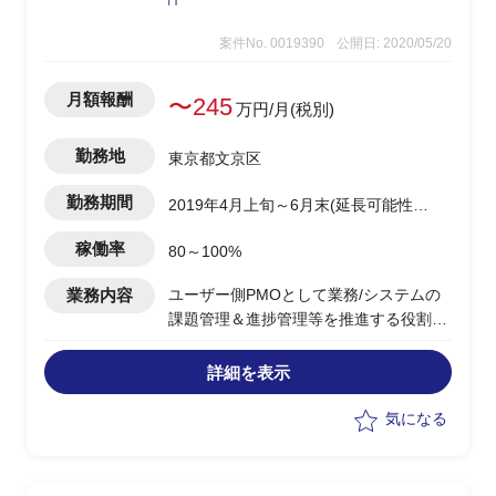
案件No. 0019390
公開日: 2020/05/20
月額報酬
〜245
万円/月(税別)
勤務地
東京都文京区
勤務期間
2019年4月上旬～6月末(延長可能性あ
り)
稼働率
80～100%
業務内容
ユーザー側PMOとして業務/システムの
課題管理＆進捗管理等を推進する役割を
担当頂く予定です。
以下の業務を想定しています。
詳細を表示
・システム構想書等のドキュメント作成
・ディスカッションペーパーやドラフト
気になる
資料等の作成
・検討課題の整理やPJT進捗管理
・課題解決へ向けた関係者とのコミュニ