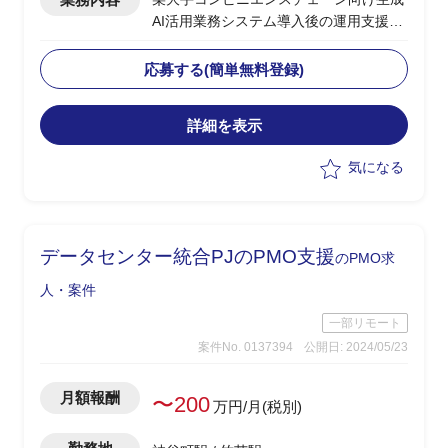
AI活用業務システム導入後の運用支援PJ
・ユーザー側PMOとして、システム運用
全体の推進・管理を担う
応募する(簡単無料登録)
・運用スペシャリストとして、運用プロ
セスの設計・標準化・改善提案を主導
詳細を表示
・システム運用の定着化支援（利用部門
への展開・教育サポートを含む）
気になる
・エンハンス要件のヒアリング・取りま
とめ、および優先度整理
・運用課題の収集・分析・構造化、なら
びにベンダーへのエスカレーション対応
データセンター統合PJのPMO支援
のPMO求
・運用KPIの設定・モニタリング、定期
レポーティングの仕組み構築
人・案件
・インシデント管理プロセスの整備およ
一部リモート
び再発防止策の策定支援
案件No. 0137394
公開日: 2024/05/23
月額報酬
〜200
万円/月(税別)