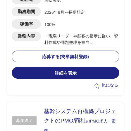
浜松町駅
携しながら構想ロードマップを作成して
いく
勤務期間
2026年8月～長期想定
・CRM構想として期待されているポイン
トは、OMO機能、EC機能、MA&CDP活
稼働率
100%
用によるパーソナライズCRMなど
業務内容
・現場リーダーや顧客の指示に従い、資
料作成や課題整理を担当
・PJ進行を支援する立場で、リーダーの
補佐役として貢献
応募する(簡単無料登録)
・上流工程(要件整理、課題抽出、基本
設計レベル)の支援を想定
詳細を表示
・小売業の業務知識を活かしたPJ推進支
援
気になる
基幹システム再構築プロジェ
クトのPMO/商社
募集終了
のPMO求人・案
件