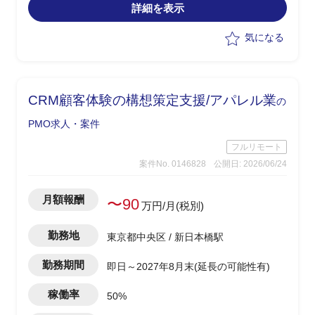
詳細を表示
を落とし、エンジニアチームへ
‐クライアントへの報告等窓口業務
気になる
‐クライアント業務の整理、関係者への
ヒアリング
【現行体制】
CRM顧客体験の構想策定支援/アパレル業
の
‐Dep通貨チーム：開発エンジニア・・・
4名オークションサイトNFT
PMO求人・案件
‐バンク通貨チームシステム別 専
フルリモート
属・・・2名、PMOが1名＝ディレクタ
案件No. 0146828
公開日: 2026/06/24
ー
‐リードエンジニア相談役
‐CSSフロント コーダー1名
月額報酬
〜90
万円/月(税別)
【募集背景】
勤務地
東京都中央区 / 新日本橋駅
現行ではPMが担当する複数案件を横断
で管理しているため、PM補佐としてPM
勤務期間
即日～2027年8月末(延長の可能性有)
のPJ管理の負担を軽減したい。
PMOを設置してPJ管理担当を専属化
稼働率
50%
し、システム開発を効率化したい