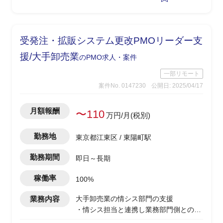
・ベンダー／グループ会社間の調整事項
の取りまとめおよび議事録作成
・課題・リスク発生時の関係者へのエス
カレーション支援
受発注・拡販システム更改PMOリーダー支
・プロジェクト計画書・WBS・スケジュ
ール管理の主体的な運用、予算・コスト
援/大手卸売業
のPMO求人・案件
管理のサポート
一部リモート
案件No. 0147230
公開日: 2025/04/17
月額報酬
〜110
万円/月(税別)
勤務地
東京都江東区 / 東陽町駅
勤務期間
即日～長期
稼働率
100%
業務内容
大手卸売業の情シス部門の支援
・情シス担当と連携し業務部門側との調
整、ヒアリングを実施