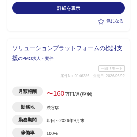
しと対策の実行支援
詳細を表示
気になる
ソリューションプラットフォームの検討支
援
のPMO求人・案件
一部リモート
案件No. 0146286
公開日: 2026/06/02
月額報酬
〜160
万円/月(税別)
勤務地
渋谷駅
勤務期間
即日～2026年9月末
稼働率
100%