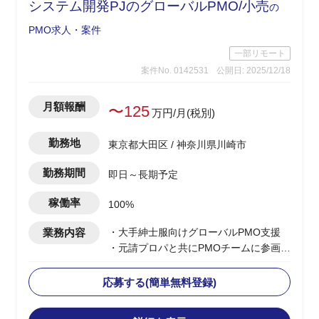
システム開発PJのグローバルPMO/小売
の
等SLA(稼働率)合意に向けた資料作成・
調整サポート
PMO求人・案件
一部リモート
案件No. 0142531
公開日: 2025/12/18
月額報酬
〜125
万円/月(税別)
勤務地
東京都大田区 / 神奈川県川崎市
勤務期間
即日～長期予定
稼働率
100%
業務内容
・大手紳士服向けグローバルPMO支援
・元請プロパと共にPMOチームに参画
・開発リーダーが収集した情報を元にシ
ステム開発における品質分析、品質管理
応募する(簡単無料登録)
を実施
・また、品質分析した内容を上位に報告/