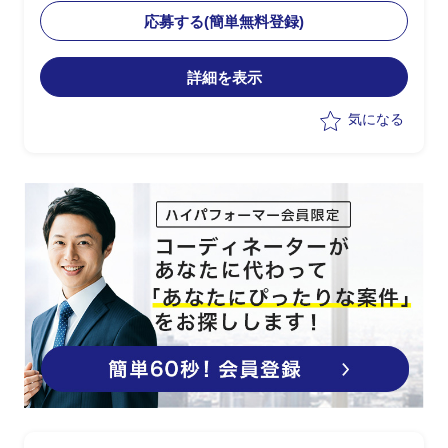
・開発ベンダー側への要件説明、QA対
応募する(簡単無料登録)
応
・進捗管理
詳細を表示
気になる