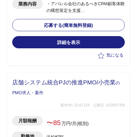
業務内容
・アパレル会社のあるべきCRM顧客体験
【補足】
の構想策定を支援
開発部門があるため、業務フロー管理、
・CRM構想に関してエンドクライアント
レビューがメインとなり開発は担当しま
内の主要メンバーの方と合意形成した上
応募する(簡単無料登録)
せん。
で
OMO機能を含めたあるべき姿を具体化
詳細を表示
・幹部の合意を得るために、ユーザー調
査、競合MD(マーチャンダイジング)調査
気になる
など行いながら、
あるべきCRM顧客体験を仮説導出
・競合MD調査は、商品ジャンル毎の商
品数、価格などディスクトップ調査し
店舗システム統合PJの推進PMO/小売業
の
て、
どの商品ジャンルで市場ポジションを狙
PMO求人・案件
うか検討
→調査自体は、あまり難易度は高くな
案件No. 0147134
公開日: 2026/07/09
く、地道なディスクトップ調査がメイン
となります。
月額報酬
〜85
万円/月(税別)
・基幹システムを含めたシステム領域
は、弊社コンサル担当がおり、双方で連
勤務地