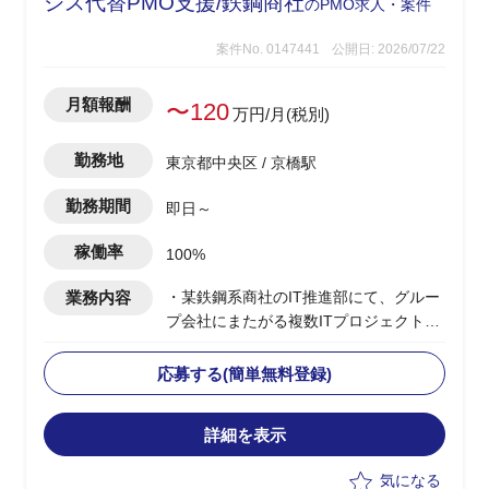
シス代替PMO支援/鉄鋼商社
のPMO求人・案件
案件No. 0147441
公開日: 2026/07/22
月額報酬
〜120
万円/月(税別)
勤務地
東京都中央区 / 京橋駅
勤務期間
即日～
稼働率
100%
業務内容
・某鉄鋼系商社のIT推進部にて、グルー
プ会社にまたがる複数ITプロジェクトの
横断的な調整・推進を支援するユーザー
側PMO
応募する(簡単無料登録)
・グループ会社IT担当やベンダーとの定
例MTG実施、各社案件の進捗把握・整理
詳細を表示
・本社IT推進部への報告資料（進捗サマ
リー・課題一覧）の作成・更新
気になる