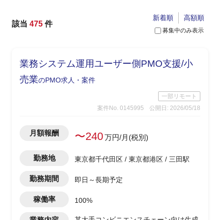
新着順
高額順
該当
475
件
募集中のみ表示
業務システム運用ユーザー側PMO支援/小
売業
のPMO求人・案件
一部リモート
案件No. 0145995
公開日: 2026/05/18
月額報酬
〜240
万円/月(税別)
勤務地
東京都千代田区 / 東京都港区 / 三田駅
勤務期間
即日～長期予定
稼働率
100%
業務内容
某大手コンビニエンスチェーン向け生成