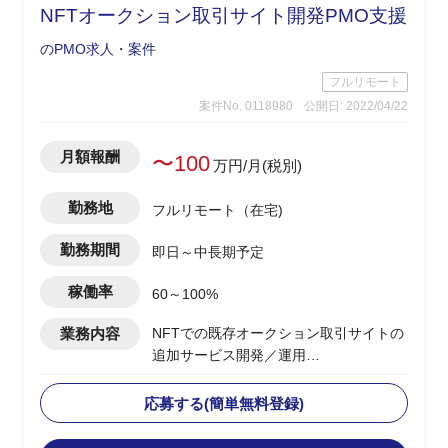
NFTオークション取引サイト開発PMO支援
のPMO求人・案件
フルリモート
案件No. 0118980
公開日: 2022/04/22
月額報酬
〜100
万円/月(税別)
勤務地
フルリモート（在宅)
勤務期間
即日～中長期予定
稼働率
60～100%
業務内容
NFTでの既存オークション取引サイトの
追加サービス開発／運用
‐PMと一緒にお客様との打合、打合せの
応募する(簡単無料登録)
ための資料作成を実施
‐PMOとしてお客様との折衝概要～仕様