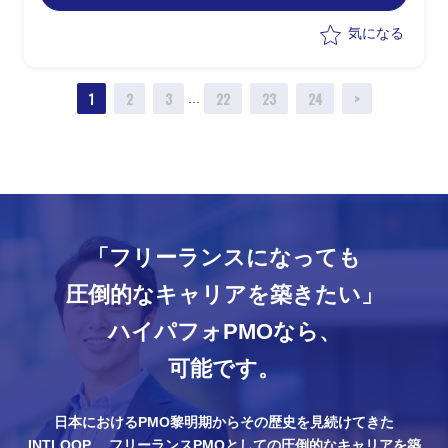
・コンサルとして上流より業務改善含め
た推進を実行
気になる
-プロジェクトの課題管理、進捗管理
-役員層含む会議調整、技術用語を含む
1
2
3
22
23
24
>
議事録の作成
...
-各種管理・運営ルールの策定
※2027年度中のGo-Liveを目指し、基本
構想フェーズを進行中
「フリーランスになっても
圧倒的なキャリアを築きたい」
ハイパフォPMOなら、
可能です。
日本におけるPMO黎明期からその歴史を見続けてきた
INTLOOP。
フリーランスPMOとしての圧倒的なキャリアを築