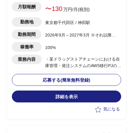
BIツールに投入する前段階としての
月額報酬
〜130
excelデータの整形作業、使用者向けの
万円/月(税別)
マニュアル作成 等
➁ 中長期販売計画をとりまとめるための
勤務地
東京都千代田区 / 神田駅
補助業務
(excelの入力フォームのアップデー
勤務期間
2026年9月～2027年3月 ※それ以降も
ト、データの集計、データ分析の補助業
継続の可能性あり
稼働率
務、報告のためのグラフ作成 等)
100%
③ sharepointを使用した資料共有プラッ
業務内容
・某ドラッグストアチェーンにおける在
トフォームの構築補助業務、それに伴う
庫管理・発注システムのAWS移行PJのユ
資料の移行作業 等
ーザー側PM補佐を担当
・要件定義からサイジングまでの各関係
応募する(簡単無料登録)
先調整、顧客合意形成をPMのもとでサ
ポート
詳細を表示
・調剤事業会社(9社)の既存在庫・発注シ
ステムからのデータ移行調整、移行手順
気になる
合意に向けた資料作成・進捗フォロー
・最大アクセス想定のヒアリング等キャ
パシティ計画の整理・とりまとめ
・目標可用性と許容ダウンタイムの定義