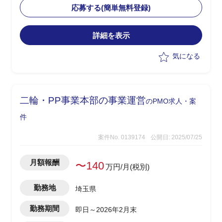
応募する(簡単無料登録)
・社員の補佐として横断的なプロジェク
詳細を表示
ト管理
・進捗管理
気になる
・ベンダーマネジメント
・課題管理
・社内調整業務
二輪・PP事業本部の事業運営
のPMO求人・案
件
案件No. 0139174
公開日: 2025/07/25
月額報酬
〜140
万円/月(税別)
勤務地
埼玉県
勤務期間
即日～2026年2月末