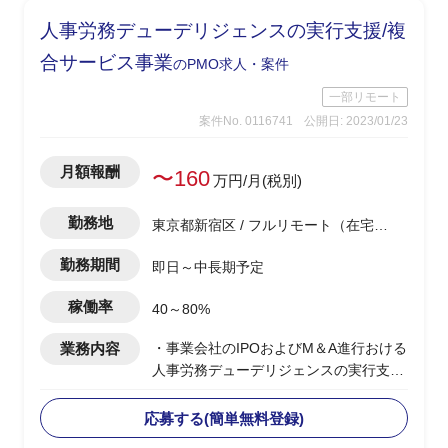
人事労務デューデリジェンスの実行支援/複
合サービス事業
のPMO求人・案件
一部リモート
案件No. 0116741
公開日: 2023/01/23
月額報酬
〜160
万円/月(税別)
勤務地
東京都新宿区 / フルリモート（在宅) /
西新宿駅
勤務期間
即日～中長期予定
稼働率
40～80%
業務内容
・事業会社のIPOおよびM＆A進行おける
人事労務デューデリジェンスの実行支援
・人事労務の潜在リスク、多角的人事リ
スクの管理
応募する(簡単無料登録)
・定性的、定量的観点からの課題洗い出