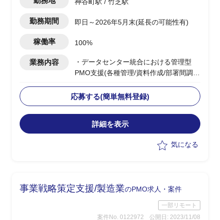
勤務地
神谷町駅 / 竹芝駅
勤務期間
即日～2026年5月末(延長の可能性有)
稼働率
100%
業務内容
・データセンター統合における管理型
PMO支援(各種管理/資料作成/部署間調整
など)
応募する(簡単無料登録)
詳細を表示
気になる
事業戦略策定支援/製造業
のPMO求人・案件
一部リモート
案件No. 0122972
公開日: 2023/11/08