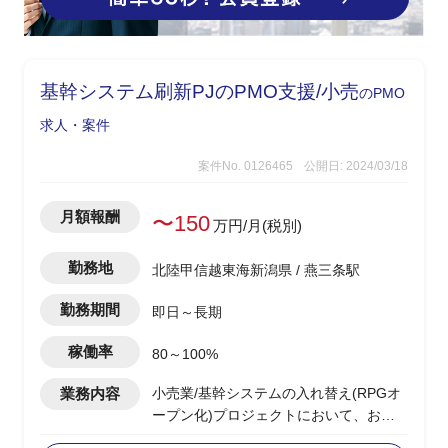
基幹システム刷新PJのPMO支援/小売
のPMO
求人・案件
案件No. 0126465
公開日: 2024/03/18
月額報酬
〜150
万円/月(税別)
勤務地
北陸甲信越東海新潟県 / 燕三条駅
勤務期間
即日～長期
稼働率
80～100%
業務内容
小売業/基幹システムの入れ替え(RPGオ
ープン化)プロジェクトにおいて、お客
様の立場で以下業務