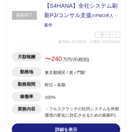
ケーション
【S4HANA】全社システム刷
・レポーティング業務
新PJ/コンサル支援
募集終了
のPMO求人・
案件
一部リモート
案件No. 0136624
公開日: 2025/04/04
月額報酬
〜240
万円/月(税別)
勤務地
東京都港区 / 虎ノ門駅
勤務期間
即日～長期
稼働率
100%
業務内容
・フルスクラッチの社内システムを外部
環境の変化に対応させるための刷新PJ
・マスターデータおよび共通基盤系の刷
新も並行して実施
詳細を表示