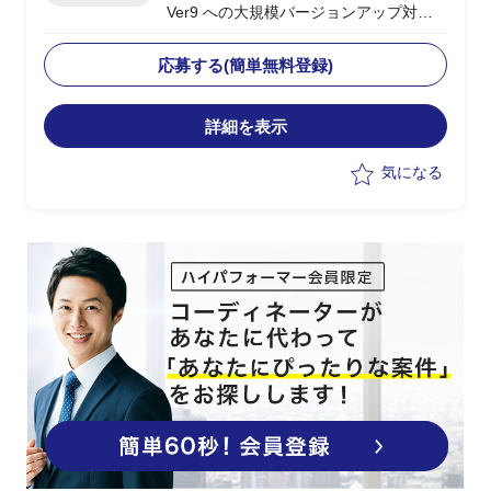
Ver9 への大規模バージョンアップ対応
プロジェクト
・VMware Ver8から9に変更されること
応募する(簡単無料登録)
に伴う技術的検証から基本・詳細設計、
環境構築
詳細を表示
※必要に応じてサーバ増設等の対応有
※対象環境が複数拠点有
気になる
・技術サイドとして下記業務を実施
・VMware Ver9環境の詳細設計、構築、
設定
・移行に伴うアーキテクチャ変更・コン
ポーネント再設計
・入札仕様書作成に向けた技術要件の整
理、定義