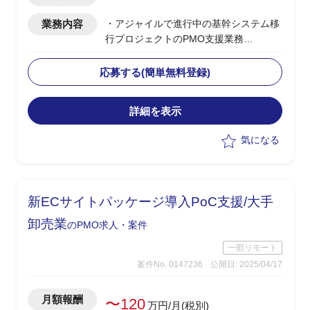
業務内容
・アジャイルで進行中の基幹システム移
行プロジェクトのPMO支援業務
・現状分析/課題整理及びユーザーとの優
先検討
応募する(簡単無料登録)
-現行ドキュメントやユーザー及びベン
ダーとのヒアリングを実施し情報収集。
詳細を表示
-これら両面の情報をもとに深堀および
考察を進めながら資料作成及び提案を実
気になる
施。
・ベンダーコントールを行いユーザー側
へのレポーティングを実施
・進捗管理、品質管理、課題管理、変更
新ECサイトパッケージ導入PoC支援/大手
管理、等
卸売業
のPMO求人・案件
一部リモート
案件No. 0147236
公開日: 2025/04/17
月額報酬
〜120
万円/月(税別)