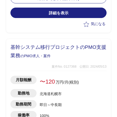
・顧客社内の合意形成
・将来SAP展開に向けたスコープと優先
詳細を表示
順位整理
・経営層および各社内推進リードの意識
気になる
改革推進
・進捗/課題/品質/リスク/コスト管理
・各種ドキュメントの作成
基幹システム移行プロジェクトのPMO支援
業務
のPMO求人・案件
案件No. 0127368
公開日: 2024/05/13
月額報酬
〜120
万円/月(税別)
勤務地
北海道札幌市
勤務期間
即日～中長期
稼働率
100%