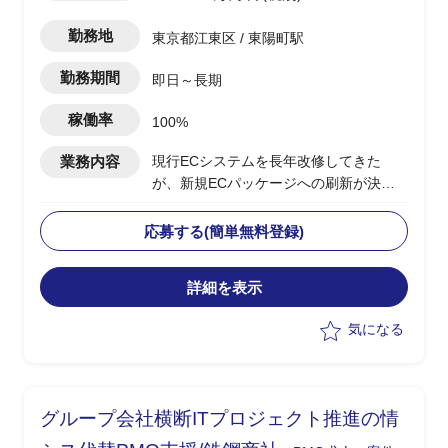
勤務地
東京都江東区 / 東陽町駅
勤務期間
即日～長期
稼働率
100%
業務内容
現行ECシステムを長年改修してきた
が、新規ECパッケージへの刷新が決定
・情シス部門とともにPoC開始まで推進
・7月より要件定義工程を推進し、12月
応募する(簡単無料登録)
にPoC開始を予定
・業務要件の取りまとめ、現行業務とパ
詳細を表示
ッケージ標準機能とのギャップ整理
・関連部門との調整、業務側の仕様確
気になる
認・回収対応を実施
グループ会社横断ITプロジェクト推進の情