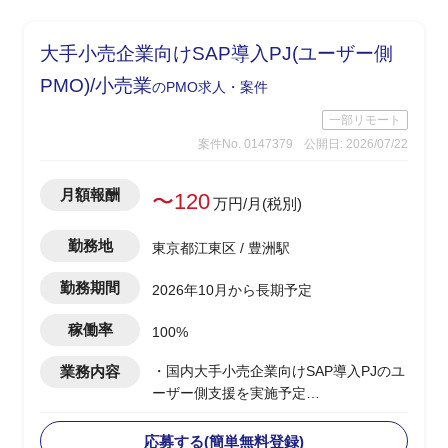
大手小売企業向けSAP導入PJ(ユーザー側
PMO)/小売業
のPMO求人・案件
一部リモート
案件No. 0147379
公開日: 2026/07/22
月額報酬
〜120
万円/月(税別)
勤務地
東京都江東区 / 豊洲駅
勤務期間
2026年10月から長期予定
稼働率
100%
業務内容
・国内大手小売企業向けSAP導入PJのユ
ーザー側支援を実施予定
・要件定義/設計フェーズ(2026年7月~9
月)を担当
応募する(簡単無料登録)