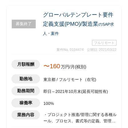
グローバルテンプレート要件
定義支援(PMO)/製造業
募集終了
のSAP求
人・案件
フルリモート
案件No. 0104474
公開日: 2021/03/22
月額報酬
〜160
万円/月(税別)
勤務地
東京都 / フルリモート（在宅)
勤務期間
即日～2021年10月末(延長可能性有)
稼働率
100%
業務内容
・プロジェクト推進/管理に関する各種ル
ール、プロセス、書式等の定義、管理タ
スクの実行