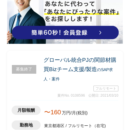
グローバル統合PJの関節材購
買Bizチーム支援/製造
募集終了
のSAP求
人・案件
フルリモート
案件No. 0108596
公開日: 2021/03/10
月額報酬
〜160
万円/月(税別)
勤務地
東京都港区 / フルリモート（在宅)