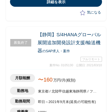
-パフォーマンステスト実施
詳細を表示
気になる
【静岡】S/4HANAグローバル
展開追加開発設計支援/輸送機
募集終了
器
のSAP求人・案件
フルリモート
案件No. 0105130
公開日: 2021/03/10
月額報酬
〜160
万円/月(税別)
勤務地
東京都 / 北陸甲信越東海静岡県 / フル
リモート（在宅)
勤務期間
即日～2021年9月末(延長の可能性有)
稼働率