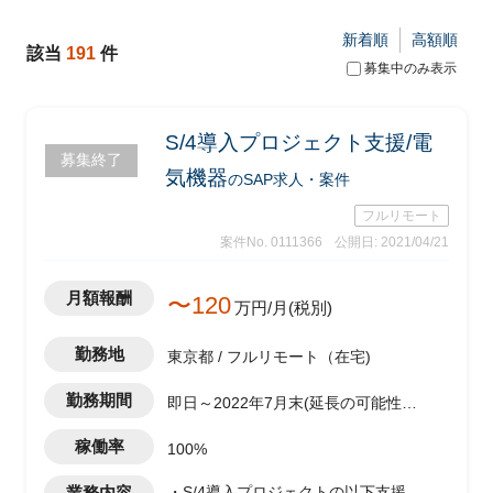
新着順
高額順
該当
191
件
募集中のみ表示
S/4導入プロジェクト支援/電
募集終了
気機器
のSAP求人・案件
フルリモート
案件No. 0111366
公開日: 2021/04/21
月額報酬
〜120
万円/月(税別)
勤務地
東京都 / フルリモート（在宅)
勤務期間
即日～2022年7月末(延長の可能性あ
り)
稼働率
100%
業務内容
・S/4導入プロジェクトの以下支援