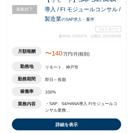
導入 / FI モジュールコンサル /
募集終了
製造業
のSAP求人・案件
フルリモート
案件No. 0105279
公開日: 2021/03/30
月額報酬
〜140
万円/月(税別)
勤務地
リモート、神戸市
勤務期間
即日～長期
稼働率
100%
業務内容
・SAP S4/HANA導入 FIモジュールコ
ンサル業務
・会計業務方針の策定、新業務フローの
検討と共有
詳細を表示
・SAP主要マスタ標準化方針および標準