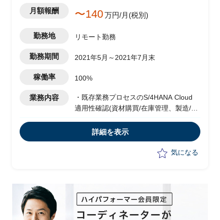
月額報酬
〜140
万円/月(税別)
勤務地
リモート勤務
勤務期間
2021年5月～2021年7月末
稼働率
100%
業務内容
・既存業務プロセスのS/4HANA Cloud
適用性確認(資材購買/在庫管理、製造/生
産計画、品質管理購、 販売物流(国内/輸
出)、出荷/需要予測）
詳細を表示
・現場リーダ指示の下プロジェクトチー
ム内の整合,調整の進捗モニタリング、課
気になる
題管理