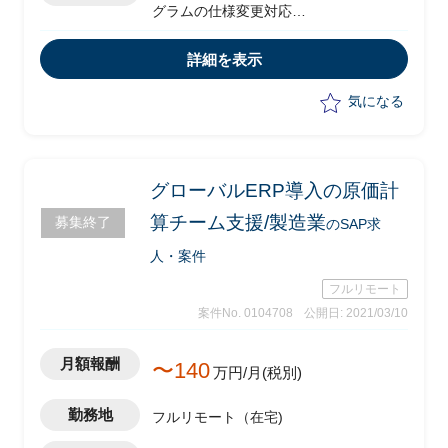
グラムの仕様変更対応
・パラメータ設定変更実務
・基本設計書修正
詳細を表示
・改修プログラム受入
・テスト実施
気になる
・操作マニュアル修正実務
グローバルERP導入の原価計
算チーム支援/製造業
募集終了
のSAP求
人・案件
フルリモート
案件No. 0104708
公開日: 2021/03/10
月額報酬
〜140
万円/月(税別)
勤務地
フルリモート（在宅)