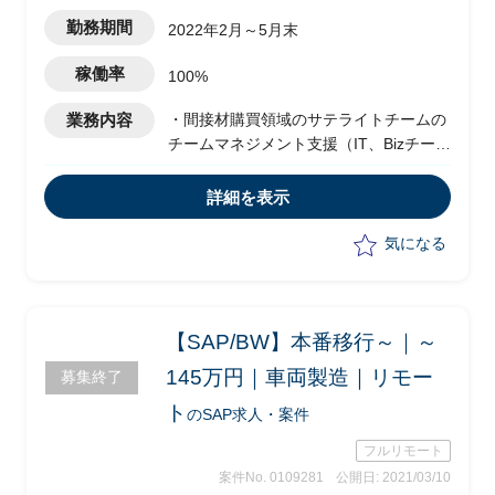
勤務期間
2022年2月～5月末
稼働率
100%
業務内容
・間接材購買領域のサテライトチームの
チームマネジメント支援（IT、Bizチーム
との連携を含む）
・グローバルコミュニケーション支援
詳細を表示
・サテライトチームの課題検討支援
気になる
【SAP/BW】本番移行～｜～
145万円｜車両製造｜リモー
募集終了
ト
のSAP求人・案件
フルリモート
案件No. 0109281
公開日: 2021/03/10