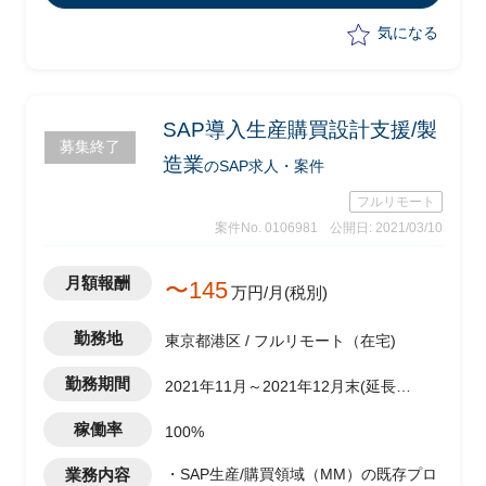
コンサル含めコンタクトを取り、課題整
理
気になる
-グローバル拠点へ、日本でデザインさ
れたテンプレートを展開支援(SD領域)
SAP導入生産購買設計支援/製
募集終了
造業
のSAP求人・案件
フルリモート
案件No. 0106981
公開日: 2021/03/10
月額報酬
〜145
万円/月(税別)
勤務地
東京都港区 / フルリモート（在宅)
勤務期間
2021年11月～2021年12月末(延長の
可能性有)
稼働率
100%
業務内容
・SAP生産/購買領域（MM）の既存プロ