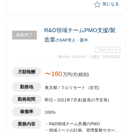
化マスタ・コード定義の更新
気になる
・マスタ運用方針の策定
・要件定義、パラメータ設定、総合テス
ト、ユーザトレーニング業務も一貫して
担当
R&D領域チームPMO支援/製
募集終了
造業
のSAP求人・案件
フルリモート
案件No. 0104481
公開日: 2021/03/22
月額報酬
〜160
万円/月(税別)
勤務地
東京都 / フルリモート（在宅)
勤務期間
即日～2021年7月末(延長の予定有)
稼働率
100%
業務内容
・R&D領域チーム所属のPMO
・領域リードの計画、管理業務サポート