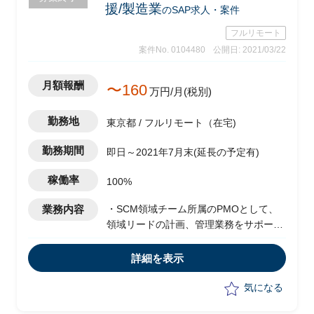
援/製造業
のSAP求人・案件
フルリモート
案件No. 0104480
公開日: 2021/03/22
月額報酬
〜160
万円/月(税別)
勤務地
東京都 / フルリモート（在宅)
勤務期間
即日～2021年7月末(延長の予定有)
稼働率
100%
業務内容
・SCM領域チーム所属のPMOとして、
領域リードの計画、管理業務をサポート
・グローバルとローカルの計画、管理、
業務遂行アプローチをアライン
詳細を表示
・領域横断論点等計画を整合する
・領域内でのリソース計画の策定サポー
気になる
ト