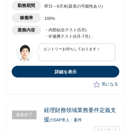
全リモート作業中）
勤務期間
即日～6月末(延長の可能性あり)
稼働率
100%
業務内容
・内部結合テスト(5月)
・IF連携テスト(6月-7月)
・統合テスト(8月-10月)に関する
エントリーお待ちしております！
S4HANAテスト実施、一次障害切り分け
の実施
詳細を表示
気になる
経理財務領域業務要件定義支
募集終了
援
のSAP求人・案件
フルリモート