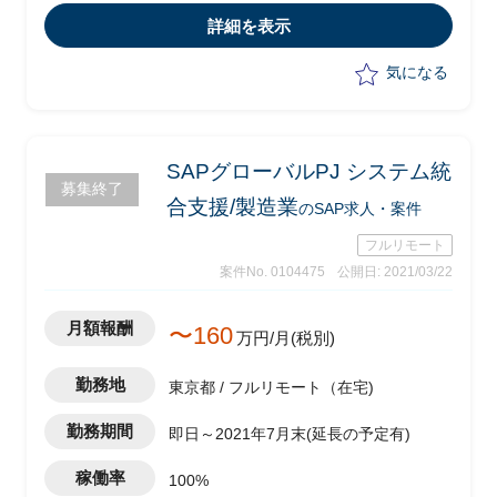
・レビューボード、定例進捗会議等プロ
詳細を表示
ジェクト全体会議の準備/推進
気になる
SAPグローバルPJ システム統
募集終了
合支援/製造業
のSAP求人・案件
フルリモート
案件No. 0104475
公開日: 2021/03/22
月額報酬
〜160
万円/月(税別)
勤務地
東京都 / フルリモート（在宅)
勤務期間
即日～2021年7月末(延長の予定有)
稼働率
100%