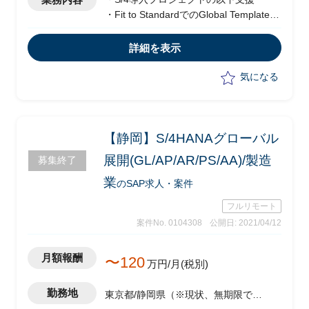
・Fit to StandardでのGlobal Template構
築から海外69拠点への同時展開/稼働支
援
詳細を表示
・海外拠点へのGlobal Templateの導入
における拠点PMO支援
気になる
【静岡】S/4HANAグローバル
展開(GL/AP/AR/PS/AA)/製造
募集終了
業
のSAP求人・案件
フルリモート
案件No. 0104308
公開日: 2021/04/12
月額報酬
〜120
万円/月(税別)
勤務地
東京都/静岡県（※現状、無期限で完