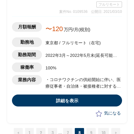
フルリモート
案件No. 0109536
公開日: 2021/03/10
月額報酬
〜120
万円/月(税別)
勤務地
東京都 / フルリモート（在宅)
勤務期間
2022年3月～2022年5月末(延長可能性
あり)
稼働率
100%
業務内容
・コロナワクチンの供給開始に伴い、医
療従事者・自治体・被接種者に対する情
報開示、情報共有を行うために、Web/
アプリの構築にかかわる周辺業務の整
詳細を表示
理、プロジェクト全体マネジメントの以
下支援
気になる
-Web/Appの要件定義
-UAT支援
<
1
2
3
7
8
9
10
>
-チェンジリクエストの対応
...