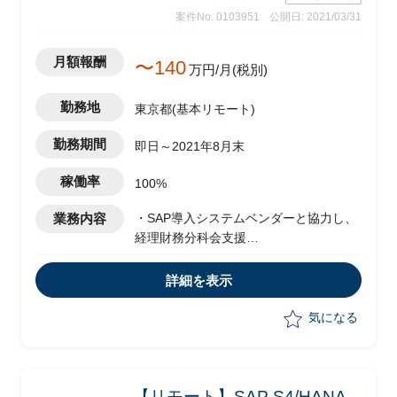
案件No. 0103951
公開日: 2021/03/31
月額報酬
〜140
万円/月(税別)
勤務地
東京都(基本リモート)
勤務期間
即日～2021年8月末
稼働率
100%
業務内容
・SAP導入システムベンダーと協力し、
経理財務分科会支援
・業務要件に必要な情報をインプット
・クライアント経理部支援
詳細を表示
気になる
【リモート】SAP S4/HANA