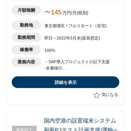
月額報酬
〜145
万円/月(税別)
勤務地
東京都港区 / フルリモート（在宅)
勤務期間
即日～2022年3月末(延長想定)
稼働率
100%
業務内容
・SAP導入プロジェクトの以下支援
-本番移行
-本稼働準備
-稼働後支援フェーズのPJ全体コントロ
詳細を表示
ール
-SAP BW本番環境構築
気になる
国内空港の設置端末システム
刷新PJテスト計画支援/運輸
募集終了
の