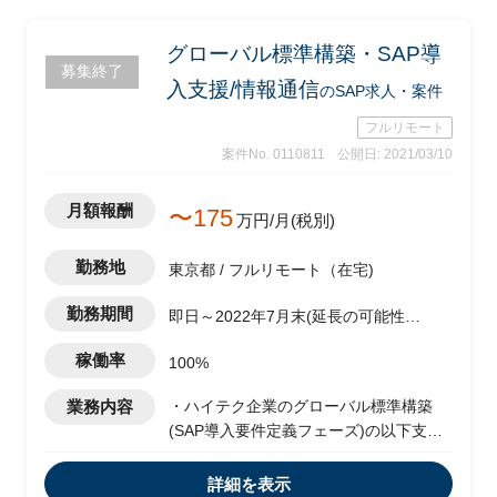
グローバル標準構築・SAP導
募集終了
入支援/情報通信
のSAP求人・案件
フルリモート
案件No. 0110811
公開日: 2021/03/10
月額報酬
〜175
万円/月(税別)
勤務地
東京都 / フルリモート（在宅)
勤務期間
即日～2022年7月末(延長の可能性あ
り)
稼働率
100%
業務内容
・ハイテク企業のグローバル標準構築
(SAP導入要件定義フェーズ)の以下支援
-販売管理領域(SD)業務側として、SAP
の設計に絡む業務課題をクライアント、
詳細を表示