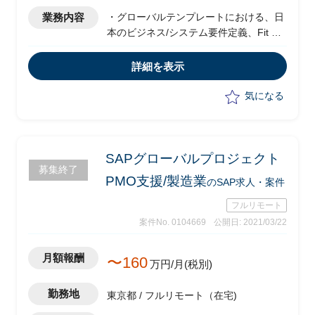
業務内容
・グローバルテンプレートにおける、日
本のビジネス/システム要件定義、Fit &
Gapを実施
・概要設計、開発フェーズではグローバ
詳細を表示
ルチームと協働して日本要件の実現をサ
ポート
気になる
・グローバルコアシステムとローカルシ
ステムの統合方針策定をサポート
・統合実現に向けてグローバルチーム
と、ローカルベンダの橋渡しを実施
SAPグローバルプロジェクト
募集終了
・プレゼンテーション実施など、グロー
PMO支援/製造業
のSAP求人・案件
バルと日本のハーモナイゼーション推進
フルリモート
案件No. 0104669
公開日: 2021/03/22
月額報酬
〜160
万円/月(税別)
勤務地
東京都 / フルリモート（在宅)