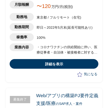
月額報酬
〜120
万円/月(税別)
勤務地
東京都 / フルリモート（在宅)
勤務期間
即日～2022年5月末(延長可能性あり)
稼働率
100%
業務内容
・コロナワクチンの供給開始に伴い、医
療従事者・自治体・被接種者に対する情
報開示、情報共有を行うために、Web/
アプリの構築にかかわる周辺業務の整
詳細を表示
理、プロジェクト全体マネジメントの以
下支援
気になる
-データ管理支援ワークストリーム 以下
の業務を担当
-日次、週次のデータ投入実施
-投入データのチェック
Web/アプリの構築PJ要件定義
募集終了
-データの分析支援
支援/医療
のSAP求人・案件
-トラブル発生時調査支援