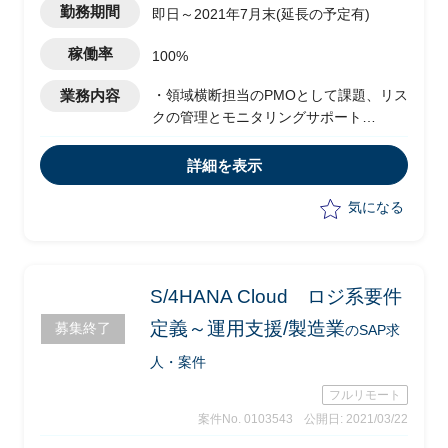
勤務期間
即日～2021年7月末(延長の予定有)
稼働率
100%
業務内容
・領域横断担当のPMOとして課題、リス
クの管理とモニタリングサポート
・グローバルチームからのプロジェクト
管理指針を、現場での運用として展開
詳細を表示
・ステークホルダー間の合意に向けた会
議ファシリテーション
気になる
S/4HANA Cloud ロジ系要件
定義～運用支援/製造業
募集終了
のSAP求
人・案件
フルリモート
案件No. 0103543
公開日: 2021/03/22