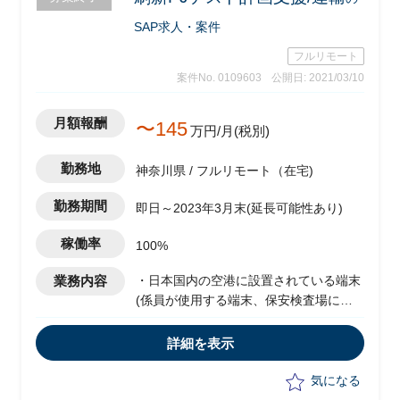
SAP求人・案件
フルリモート
案件No. 0109603
公開日: 2021/03/10
月額報酬
〜145
万円/月(税別)
勤務地
神奈川県 / フルリモート（在宅)
勤務期間
即日～2023年3月末(延長可能性あり)
稼働率
100%
業務内容
・日本国内の空港に設置されている端末
(係員が使用する端末、保安検査場に設
置されたバーコードリーダー、搭乗口に
設置されたゲートなど）の刷新PJの以下
詳細を表示
支援
-テスト計画の策定(どのようなテストを
気になる
どのチームがいつやるか、環境を含めて