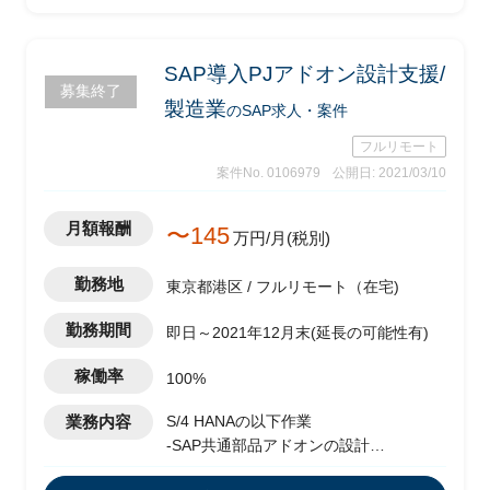
整合性を取る)
-テストの進捗/課題管理
SAP導入PJアドオン設計支援/
募集終了
製造業
のSAP求人・案件
フルリモート
案件No. 0106979
公開日: 2021/03/10
月額報酬
〜145
万円/月(税別)
勤務地
東京都港区 / フルリモート（在宅)
勤務期間
即日～2021年12月末(延長の可能性有)
稼働率
100%
業務内容
S/4 HANAの以下作業
-SAP共通部品アドオンの設計
-ジョブ組み換え実務