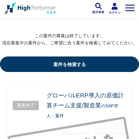
フリーランスSAP人材向け日本最大級のSAPサービス ハイパフォSAP
>
SAP
この案件の募集は終了しています。
現在募集中の案件から、ご希望に合う案件を検索してみてください。
案件を検索する
グローバルERP導入の原価計
算チーム支援/製造業
募集終了
のSAP求
人・案件
フルリモート
案件No. 0104708
公開日: 2021/03/10