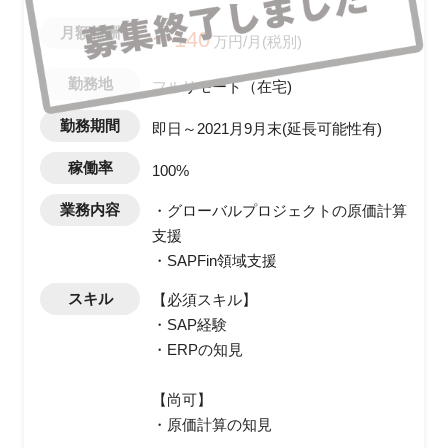
月額報酬
〜140
万円/月(税別)
勤務地
フルリモート（在宅)
勤務期間
即日～2021月9月末(延長可能性有)
稼働率
100%
業務内容
・グローバルプロジェクトの原価計算
支援
・SAPFin領域支援
スキル
【必須スキル】
・SAP経験
・ERPの知見
【尚可】
・原価計算の知見