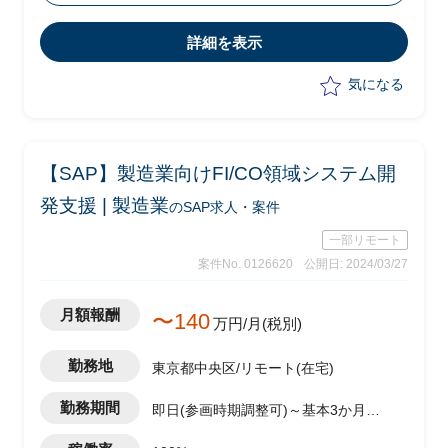
向けた準備を担当
・設計・開発フェーズにおいてはニアシ
詳細を表示
ョア・オフショア体制での開発管理を担
当
気になる
・課題管理、進捗管理を中心に、開発全
体のリードを担う
【SAP】製造業向けFI/CO領域システム開
発支援 | 製造業
のSAP求人・案件
一部リモート
案件No. 0126620
公開日: 2024/03/27
月額報酬
〜140
万円/月(税別)
勤務地
東京都中央区/リモート(在宅)
勤務期間
即日(参画時期調整可)～基本3か月更
新