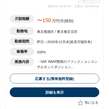
一部リモート
案件No. 0144741
公開日: 2026/03/18
月額報酬
〜150
万円/月(税別)
勤務地
東京都港区 / 東京都文京区
勤務期間
即日～2026年12月末(延長可能性有)
稼働率
100%
業務内容
・SAP ABAP開発のファンクションコン
サルタントポジション
・大手アパレル企業向けAMO保守移管お
よびバックオーダ改善支援
応募する(簡単無料登録)
・ABAP開発関連のAMO保守引継ぎタス
クの推進(本稼働フェーズ)
詳細を表示
・バックオーダ処理向けアドオンプログ
ラムの設計、ボトルネック分析、改善案
気になる
の検討