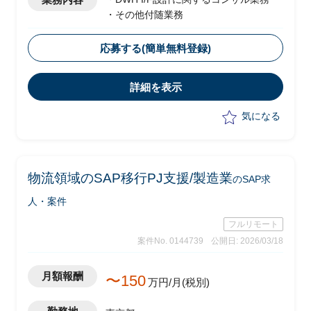
・その他付随業務
応募する(簡単無料登録)
詳細を表示
気になる
物流領域のSAP移行PJ支援/製造業
のSAP求
人・案件
フルリモート
案件No. 0144739
公開日: 2026/03/18
月額報酬
〜150
万円/月(税別)