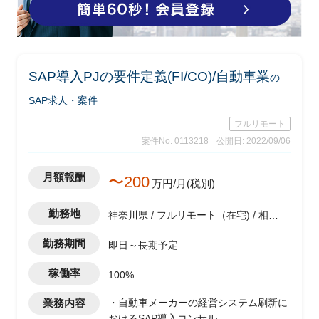
SAP導入PJの要件定義(FI/CO)/自動車業
の
SAP求人・案件
フルリモート
案件No. 0113218
公開日: 2022/09/06
月額報酬
〜200
万円/月(税別)
勤務地
神奈川県 / フルリモート（在宅) / 相模
原駅
勤務期間
即日～長期予定
稼働率
100%
業務内容
・自動車メーカーの経営システム刷新に
おけるSAP導入コンサル