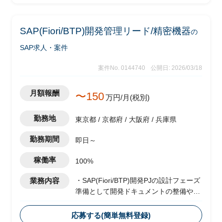
SAP(Fiori/BTP)開発管理リード/精密機器
の
SAP求人・案件
案件No. 0144740
公開日: 2026/03/18
月額報酬
〜150
万円/月(税別)
勤務地
東京都 / 京都府 / 大阪府 / 兵庫県
勤務期間
即日～
稼働率
100%
業務内容
・SAP(Fiori/BTP)開発PJの設計フェーズ
準備として開発ドキュメントの整備や開
発方針の検討実施を想定
・要件定義フェーズでは設計フェーズに
応募する(簡単無料登録)