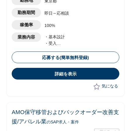
勤務地
東京都
勤務期間
即日～応相談
稼働率
100%
業務内容
・基本設計
・受入
・テスト実施
・移行設計
応募する(簡単無料登録)
詳細を表示
気になる
AMO保守移管およびバックオーダー改善支
援/アパレル業
のSAP求人・案件