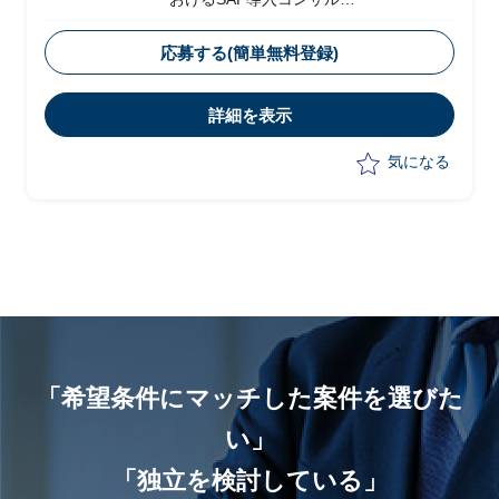
・複数のシステムをSAP/S4 HANAに統
合し、業務プロセスおよびガバナンスの
応募する(簡単無料登録)
標準化
・phase：要件定義(～2023年4月予
詳細を表示
定)、設計以降はITベンダー発注予定
気になる
「希望条件にマッチした案件を選びた
い」
「独立を検討している」