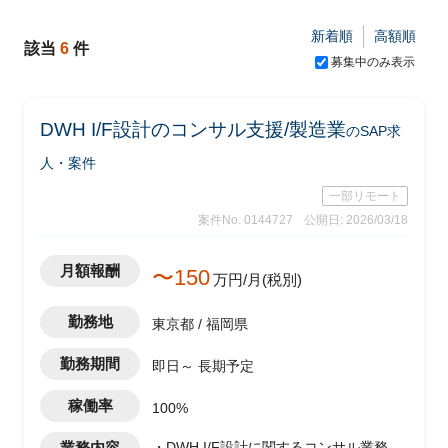
新着順
高額順
該当
6
件
募集中のみ表示
DWH I/F設計のコンサル支援/製造業
のSAP求
人・案件
一部リモート
案件No. 0144727
公開日: 2026/03/18
月額報酬
〜150
万円/月(税別)
勤務地
東京都 / 福岡県
勤務期間
即日～ 長期予定
稼働率
100%
業務内容
・DWH I/F設計に関するコンサル業務