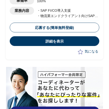
稼働率
100%
業務内容
・SAP FI/CO導入支援
・物流業エンドクライアント向けSAP
FI/COモジュール導入を上流SEとして支
援
応募する(簡単無料登録)
・SAPコンサルからの要件、仕様概要を
もとに以下の業務を実施
詳細を表示
-アドオン概要設計
-開発～単体テスト
気になる