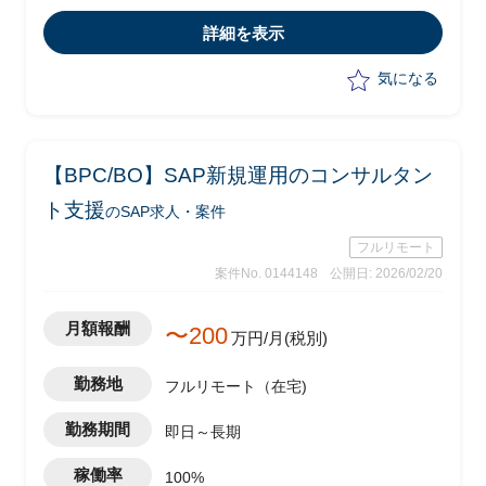
は以下の業務を実施予定
詳細を表示
-顧客フェイシングによる要件整理
-若手社員への指導
気になる
【BPC/BO】SAP新規運用のコンサルタン
ト支援
のSAP求人・案件
フルリモート
案件No. 0144148
公開日: 2026/02/20
月額報酬
〜200
万円/月(税別)
勤務地
フルリモート（在宅)
勤務期間
即日～長期
稼働率
100%