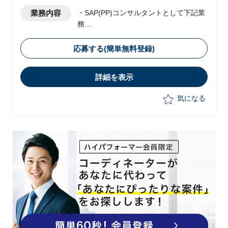
業務内容
・SAP(PP)コンサルタントとして下記業
務
・単体のSAPで稼働している国内事業本
部生産機能を、本社の販売経理SAPへ機
応募する(簡単無料登録)
能統合
詳細を表示
気になる