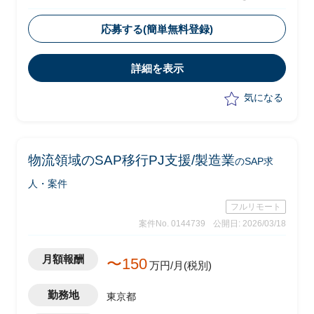
・FIシニアコンサルとして現状分析から
改善方針提案までを推進
応募する(簡単無料登録)
・調査フェーズは2026年10月～12月を
予定、その後2027年1月以降に実現化フ
詳細を表示
ェーズへ移行予定
・S/4実機およびドキュメントをもと
気になる
に、現状のIFRS対応の設計・実装面の問
題点を抽出し、改善方針を提案
物流領域のSAP移行PJ支援/製造業
のSAP求
人・案件
フルリモート
案件No. 0144739
公開日: 2026/03/18
月額報酬
〜150
万円/月(税別)
勤務地
東京都