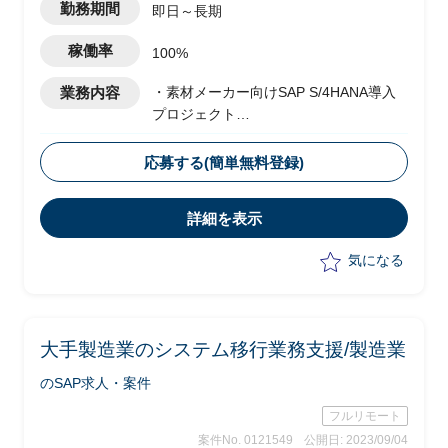
勤務期間
即日～長期
稼働率
100%
業務内容
・素材メーカー向けSAP S/4HANA導入
プロジェクト
・ベンダー側メンバーとして参画
・全社統一の業務・システムを複数の工
応募する(簡単無料登録)
場に一斉に導入及び展開予定
・PMOチームにて、以下業務を実施予定
詳細を表示
-プロジェクト全体の導入展開計画の
作成・更新および複数拠点展開の実施
気になる
-拠点展開における課題整理、解決策
の提示
-PJT全体を統括した移行計画や概要手
順の作成
大手製造業のシステム移行業務支援/製造業
-システム間の課題整理および調整
のSAP求人・案件
フルリモート
案件No. 0121549
公開日: 2023/09/04