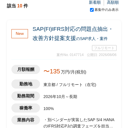
新着順
高額順
該当
10
件
募集中のみ表示
SAP(FI)IFRS対応の問題点抽出・
New
改善方針提案支援
のSAP求人・案件
フルリモート
案件No. 0147714
公開日: 2026/08/06
月額報酬
〜135
万円/月(税別)
勤務地
東京都 / フルリモート（在宅)
勤務期間
2026年10月～長期
稼働率
100%
業務内容
・別ベンダーが実装したSAP S/4 HANA
のIFRS対応PJの調査フェーズを担当