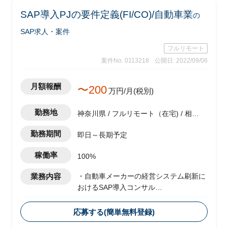
・軽微なツール作成(PG)
SAP導入PJの要件定義(FI/CO)/自動車業
の
・関連部門およびベンダーとの調整
・システム本番稼働後のハイパーケア
SAP求人・案件
フルリモート
案件No. 0113218
公開日: 2022/09/06
月額報酬
〜200
万円/月(税別)
勤務地
神奈川県 / フルリモート（在宅) / 相模
原駅
勤務期間
即日～長期予定
稼働率
100%
業務内容
・自動車メーカーの経営システム刷新に
おけるSAP導入コンサル
・複数のシステムをSAP/S4 HANAに統
合し、業務プロセスおよびガバナンスの
応募する(簡単無料登録)
標準化