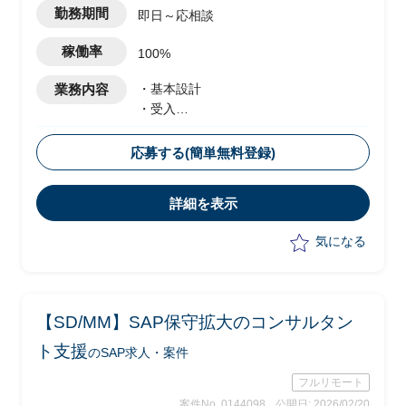
勤務期間
即日～応相談
稼働率
100%
業務内容
・基本設計
・受入
・テスト実施
・移行設計
応募する(簡単無料登録)
詳細を表示
気になる
【SD/MM】SAP保守拡大のコンサルタン
ト支援
のSAP求人・案件
フルリモート
案件No. 0144098
公開日: 2026/02/20