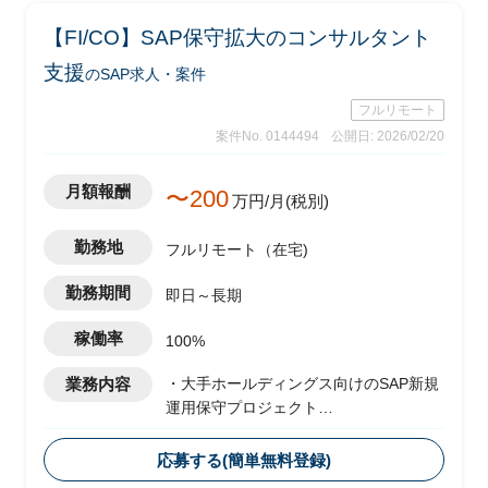
【FI/CO】SAP保守拡大のコンサルタント
支援
のSAP求人・案件
フルリモート
案件No. 0144494
公開日: 2026/02/20
月額報酬
〜200
万円/月(税別)
勤務地
フルリモート（在宅)
勤務期間
即日～長期
稼働率
100%
業務内容
・大手ホールディングス向けのSAP新規
運用保守プロジェクト
・ベンダー側メンバーとして参画し、
FI/CO領域を担当想定
応募する(簡単無料登録)
・運用に伴うスコープ拡大として、現状