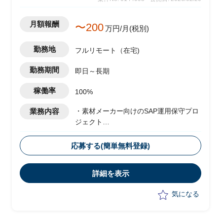
月額報酬
〜200
万円/月(税別)
勤務地
フルリモート（在宅)
勤務期間
即日～長期
稼働率
100%
業務内容
・素材メーカー向けのSAP運用保守プロ
ジェクト
・ベンダー側メンバーとして参画
・運用に伴うスコープ拡大として、現状
応募する(簡単無料登録)
は以下の業務を実施予定
-顧客フェイシングにおける要件整理
詳細を表示
-若手社員への指導
気になる