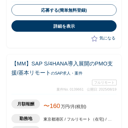
・ベンダー側メンバーとして参画
・全社統一の業務・システムを複数の工
応募する(簡単無料登録)
場に一斉に導入及び展開
・生産原価領域のコンサルタントとして
詳細を表示
以下業務を実施予定
-各工場業務のヒアリング、標準化に
気になる
向けたソリューションの策定
-各工場への標準業務、システムの導
入および展開
-上記における課題解決及び推進
【MM】SAP S/4HANA導入展開のPMO支
-システム導入展開計画の策定、実行
スケジュールの作成
援/基本リモート
のSAP求人・案件
フルリモート
案件No. 0139661
公開日: 2025/08/19
月額報酬
〜160
万円/月(税別)
勤務地
東京都港区 / フルリモート（在宅) / 六
本木一丁目駅