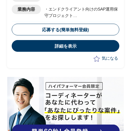
業務内容
・エンドクライアント向けのSAP運用保
守プロジェクト
・ベンダー側メンバーとして参画
・新規の運用開始に向けて、現状は以下
応募する(簡単無料登録)
の業務を実施予定
-顧客フェイシングにおける要件整理
詳細を表示
-若手社員への指導
気になる