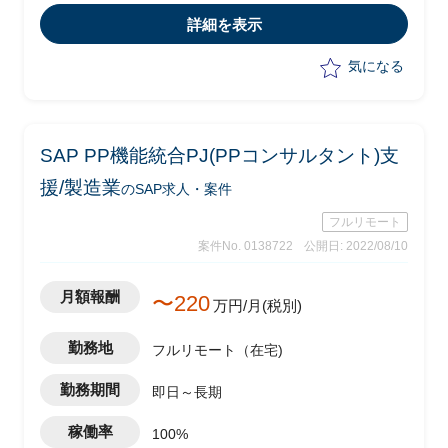
・phase：要件定義(～2023年4月予
詳細を表示
定)、設計以降はITベンダー発注予定
気になる
SAP PP機能統合PJ(PPコンサルタント)支
援/製造業
のSAP求人・案件
フルリモート
案件No. 0138722
公開日: 2022/08/10
月額報酬
〜220
万円/月(税別)
勤務地
フルリモート（在宅)
勤務期間
即日～長期
稼働率
100%