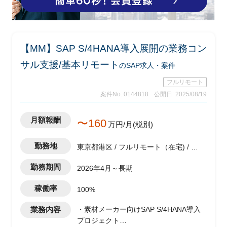
【MM】SAP S/4HANA導入展開の業務コン
サル支援/基本リモート
のSAP求人・案件
フルリモート
案件No. 0144818
公開日: 2025/08/19
月額報酬
〜160
万円/月(税別)
勤務地
東京都港区 / フルリモート（在宅) / 六
本木一丁目駅
勤務期間
2026年4月～長期
稼働率
100%
業務内容
・素材メーカー向けSAP S/4HANA導入
プロジェクト