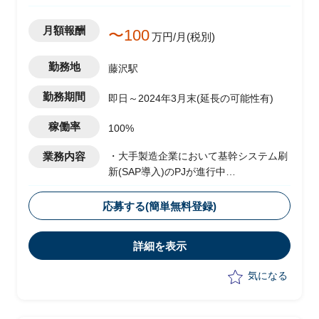
月額報酬
〜100
万円/月(税別)
勤務地
藤沢駅
勤務期間
即日～2024年3月末(延長の可能性有)
稼働率
100%
業務内容
・大手製造企業において基幹システム刷
新(SAP導入)のPJが進行中
└2024年1月のGoliveを前提に現在は周
辺業務システムの移行フェーズ
応募する(簡単無料登録)
└原価領域を中心に複数領域での移行デ
ータ作成、手順調整およびシステムテス
詳細を表示
ト対応を実施
・受入れテスト、データ調査および作
気になる
成、プログラム調査
・システムにおけるインシデント管理
・進捗、課題管理