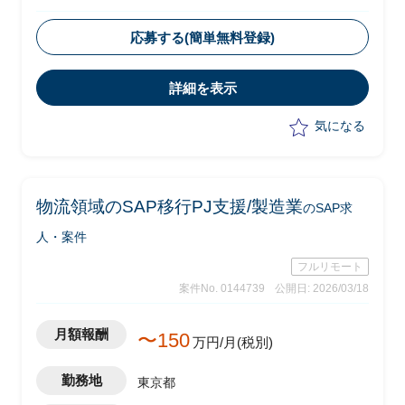
・ベンダー側メンバーとして参画
・具体的に以下の業務を実施予定
応募する(簡単無料登録)
-各工場の状況に応じたデータ・業
務・システム移行の立案、移行リハーサ
詳細を表示
ルの推進、移行の実施
-ベンダー/システムを統括した移行計
気になる
画書の作成、移行リハーサルの準備、推
進管理
-S/4HANAの移行ツールの設計、実
装、テスト、及び作業管理
物流領域のSAP移行PJ支援/製造業
のSAP求
人・案件
フルリモート
案件No. 0144739
公開日: 2026/03/18
月額報酬
〜150
万円/月(税別)
勤務地
東京都