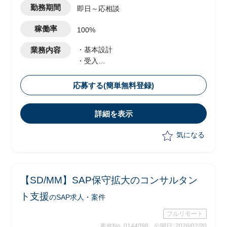
勤務期間
即日～応相談
稼働率
100%
業務内容
・基本設計
・受入
・テスト実施
・移行設計
応募する(簡単無料登録)
詳細を表示
気になる
【SD/MM】SAP保守拡大のコンサルタン
ト支援
のSAP求人・案件
フルリモート
案件No. 0144098
公開日: 2026/02/20