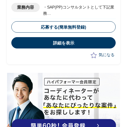
業務内容
・SAP(PP)コンサルタントとして下記業
務
・単体のSAPで稼働している国内事業本
部生産機能を、本社の販売経理SAPへ機
応募する(簡単無料登録)
能統合
詳細を表示
気になる