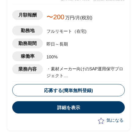
月額報酬
〜200
万円/月(税別)
勤務地
フルリモート（在宅)
勤務期間
即日～長期
稼働率
100%
業務内容
・素材メーカー向けのSAP運用保守プロ
ジェクト
・ベンダー側メンバーとして参画
・運用に伴うスコープ拡大として、現状
応募する(簡単無料登録)
は以下の業務を実施予定
-顧客フェイシングにおける要件整理
詳細を表示
-若手社員への指導
気になる