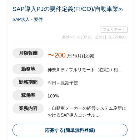
・軽微なツール作成(PG)
SAP導入PJの要件定義(FI/CO)/自動車業
の
・関連部門およびベンダーとの調整
・システム本番稼働後のハイパーケア
SAP求人・案件
フルリモート
案件No. 0113218
公開日: 2022/09/06
月額報酬
〜200
万円/月(税別)
勤務地
神奈川県 / フルリモート（在宅) / 相模
原駅
勤務期間
即日～長期予定
稼働率
100%
業務内容
・自動車メーカーの経営システム刷新に
おけるSAP導入コンサル
・複数のシステムをSAP/S4 HANAに統
合し、業務プロセスおよびガバナンスの
応募する(簡単無料登録)
標準化