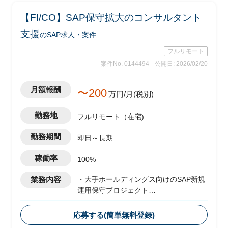
【FI/CO】SAP保守拡大のコンサルタント
支援
のSAP求人・案件
フルリモート
案件No. 0144494
公開日: 2026/02/20
月額報酬
〜200
万円/月(税別)
勤務地
フルリモート（在宅)
勤務期間
即日～長期
稼働率
100%
業務内容
・大手ホールディングス向けのSAP新規
運用保守プロジェクト
・ベンダー側メンバーとして参画し、
FI/CO領域を担当想定
応募する(簡単無料登録)
・運用に伴うスコープ拡大として、現状