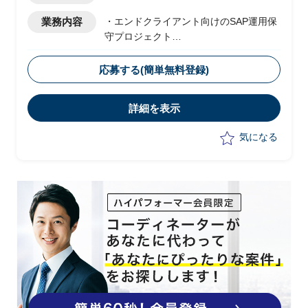
業務内容
・エンドクライアント向けのSAP運用保
守プロジェクト
・ベンダー側メンバーとして参画
・新規の運用開始に向けて、現状は以下
応募する(簡単無料登録)
の業務を実施予定
-顧客フェイシングにおける要件整理
詳細を表示
-若手社員への指導
気になる