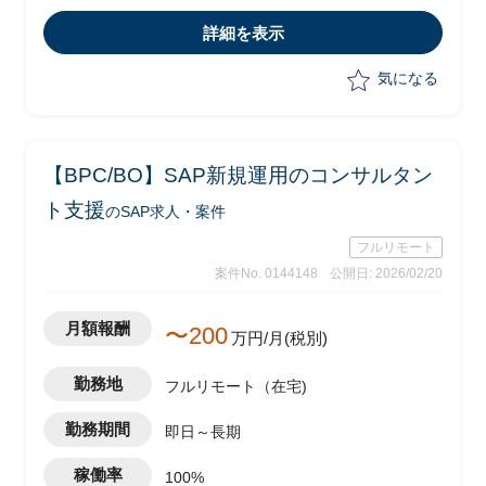
は以下の業務を実施予定
詳細を表示
-顧客フェイシングによる要件整理
-若手社員への指導
気になる
【BPC/BO】SAP新規運用のコンサルタン
ト支援
のSAP求人・案件
フルリモート
案件No. 0144148
公開日: 2026/02/20
月額報酬
〜200
万円/月(税別)
勤務地
フルリモート（在宅)
勤務期間
即日～長期
稼働率
100%