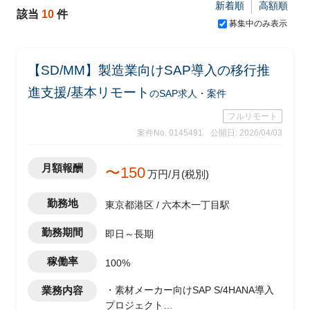
新着順
高額順
該当
10
件
募集中のみ表示
【SD/MM】製造業向けSAP導入の移行推
進支援/基本リモート
のSAP求人・案件
フルリモート
案件No. 0145491
公開日: 2026/04/03
月額報酬
〜150
万円/月(税別)
勤務地
東京都港区 / 六本木一丁目駅
勤務期間
即日～長期
稼働率
100%
業務内容
・素材メーカー向けSAP S/4HANA導入
プロジェクト