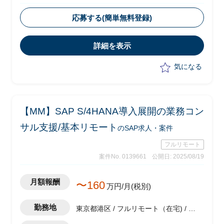
・ベンダー側メンバーとして参画
・全社統一の業務・システムを複数の工
応募する(簡単無料登録)
場に一斉に導入及び展開
・生産原価領域のコンサルタントとして
詳細を表示
以下業務を実施予定
-各工場業務のヒアリング、標準化に
気になる
向けたソリューションの策定
-各工場への標準業務、システムの導
入および展開
-上記における課題解決及び推進
【MM】SAP S/4HANA導入展開の業務コン
-システム導入展開計画の策定、実行
スケジュールの作成
サル支援/基本リモート
のSAP求人・案件
フルリモート
案件No. 0139661
公開日: 2025/08/19
月額報酬
〜160
万円/月(税別)
勤務地
東京都港区 / フルリモート（在宅) / 六
本木一丁目駅