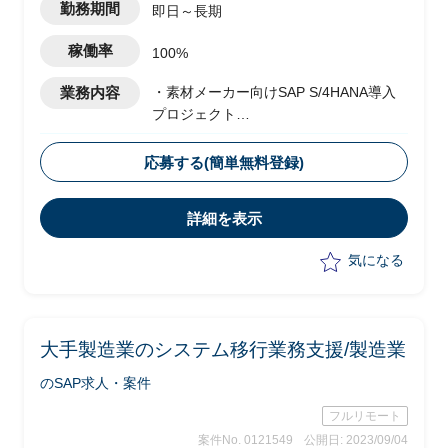
勤務期間
即日～長期
稼働率
100%
業務内容
・素材メーカー向けSAP S/4HANA導入
プロジェクト
・ベンダー側メンバーとして参画
・全社統一の業務・システムを複数の工
応募する(簡単無料登録)
場に一斉に導入及び展開
・生産原価領域のコンサルタントとして
詳細を表示
以下業務を実施予定
-各工場業務のヒアリング、標準化に
気になる
向けたソリューションの策定
-各工場への標準業務、システムの導
入および展開
-上記における課題解決及び推進
大手製造業のシステム移行業務支援/製造業
-システム導入展開計画の策定、実行
スケジュールの作成
のSAP求人・案件
フルリモート
案件No. 0121549
公開日: 2023/09/04