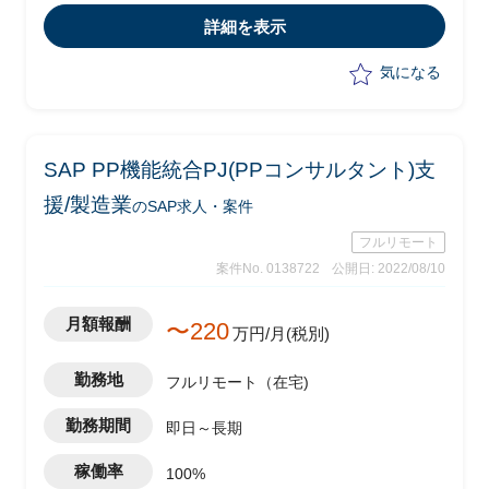
・phase：要件定義(～2023年4月予
詳細を表示
定)、設計以降はITベンダー発注予定
気になる
SAP PP機能統合PJ(PPコンサルタント)支
援/製造業
のSAP求人・案件
フルリモート
案件No. 0138722
公開日: 2022/08/10
月額報酬
〜220
万円/月(税別)
勤務地
フルリモート（在宅)
勤務期間
即日～長期
稼働率
100%