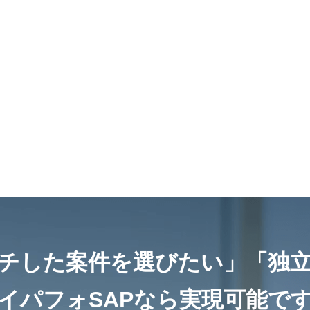
チした案件を選びたい」
「独
イパフォSAPなら
実現可能で