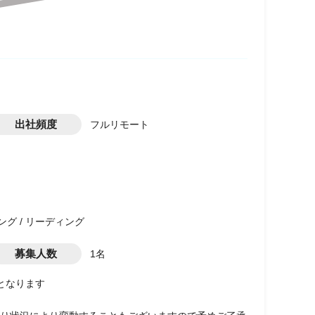
出社頻度
フルリモート
ング / リーディング
募集人数
1名
となります