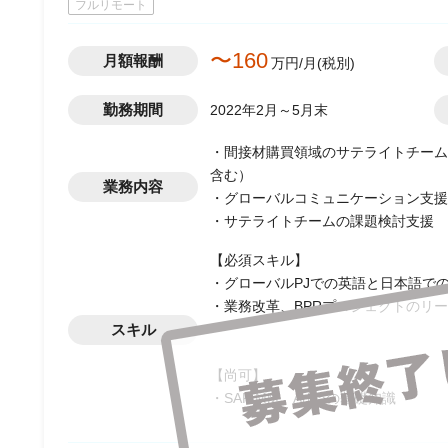
フルリモート
〜160
月額報酬
万円/月(税別)
勤務期間
2022年2月～5月末
・間接材購買領域のサテライトチームの
含む）
業務内容
・グローバルコミュニケーション支援
・サテライトチームの課題検討支援
【必須スキル】
・グローバルPJでの英語と日本語で
・業務改革、BPRプロジェクトのリ
スキル
【尚可】
・SAP MM、Aribaの基礎知識