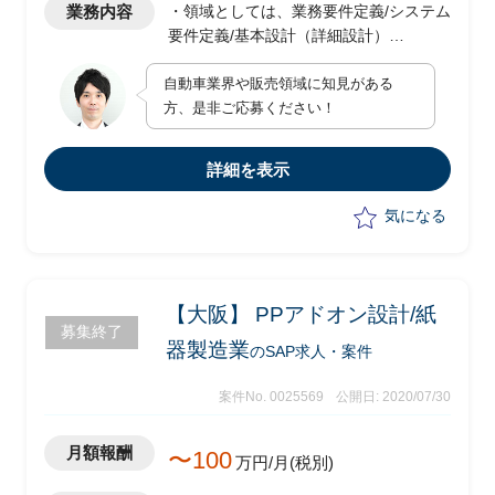
業務内容
・領域としては、業務要件定義/システム
要件定義/基本設計（詳細設計）
・タスクは、クライアントの営業部門に
自動車業界や販売領域に知見がある
対しSAP SDの基本機能を用いた業務改
方、是非ご応募ください！
革を推進するため、Fit&Gapを実施
詳細を表示
気になる
【大阪】 PPアドオン設計/紙
募集終了
器製造業
のSAP求人・案件
案件No. 0025569
公開日: 2020/07/30
月額報酬
〜100
万円/月(税別)