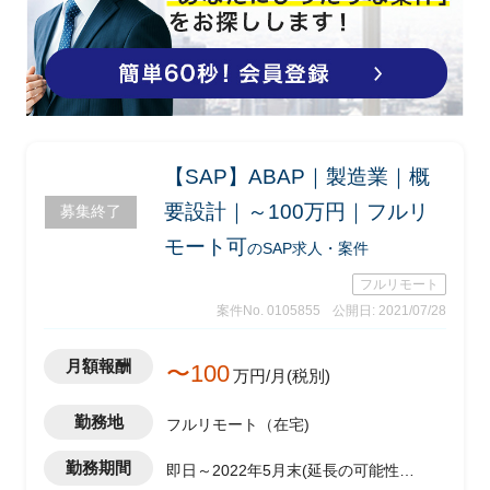
【SAP】ABAP｜製造業｜概
要設計｜～100万円｜フルリ
募集終了
モート可
のSAP求人・案件
フルリモート
案件No. 0105855
公開日: 2021/07/28
月額報酬
〜100
万円/月(税別)
勤務地
フルリモート（在宅)
勤務期間
即日～2022年5月末(延長の可能性あ