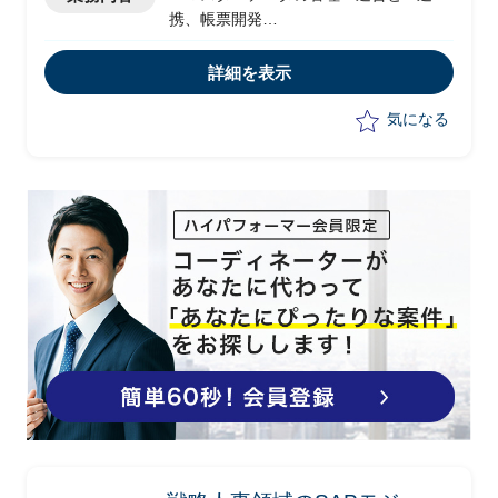
携、帳票開発
・MDMに関連する他のシステムとの連
携の構築
詳細を表示
・購買システムCLIMSON、SAP連携の
構築
気になる
・Marketing automation、CRM、ポータ
ル、iSpark連携、コネクタ開発/テスト、
修正、データ整理等
・ベンダーとの定例会、データ移行支
援、MDM連携検討
・MDMからのデータ抽出や提供データ
の整理
・DBのテーブル定義やER図を参照し
て、新規テーブル、フィールド追加など
の変更時に影響把握や効率的な設計、提
案を行う
・ビジネス担当者からExcelや既存DBに
存在するデータをうまく活用してPower
BI上でのレポート作成を行う