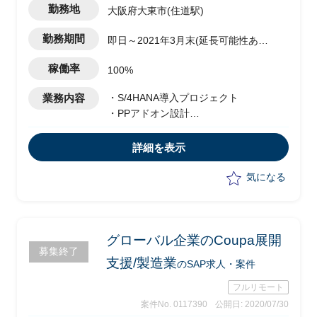
勤務地
大阪府大東市(住道駅)
勤務期間
即日～2021年3月末(延長可能性あ
り）
稼働率
100%
業務内容
・S/4HANA導入プロジェクト
・PPアドオン設計
・40年以上ホストで使っているシステム
をSAPに移行
詳細を表示
気になる
グローバル企業のCoupa展開
募集終了
支援/製造業
のSAP求人・案件
フルリモート
案件No. 0117390
公開日: 2020/07/30