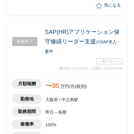
ーション有)
気になる
SAP(HR)アプリケーション保
守修繕リーダー支援
募集終了
のSAP求人・
案件
一部リモート
案件No. 0129149
公開日: 2025/01/09
月額報酬
〜95
万円/月(税別)
勤務地
大阪府 / 中之島駅
勤務期間
即日～長期
稼働率
100%