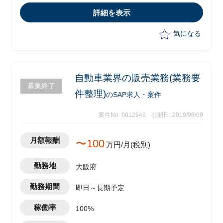
導入
詳細を表示
・業務要件定義、システム要件定義、基
本設計、詳細設計
気になる
・クライアントの生産管理や工場部門に
対してSAP PPを用いた業務改革の推進
のため、Fit&Gapの実施
・現場各部門C/S管理の機能との切り分
自動車業界の販売業務(業務要
募集終了
け及びそれらのIFの必要性の検討
件整理)
のSAP求人・案件
案件No. 0012649
公開日: 2019/08/09
月額報酬
〜100
万円/月(税別)
勤務地
大阪府
勤務期間
即日～長期予定
稼働率
100%