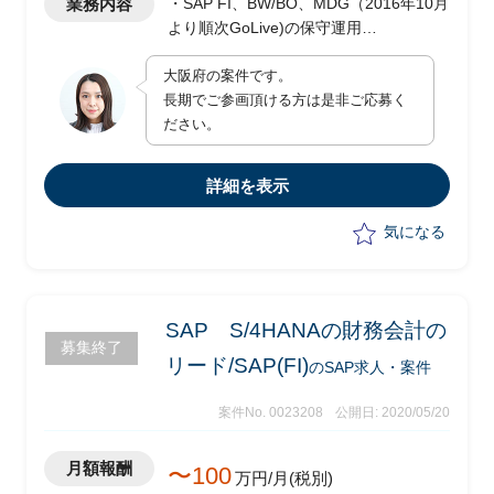
業務内容
・SAP FI、BW/BO、MDG（2016年10月
より順次GoLive)の保守運用
・上記の定着化とベンダーへの移管実施
大阪府の案件です。
長期でご参画頂ける方は是非ご応募く
ださい。
詳細を表示
気になる
SAP S/4HANAの財務会計の
募集終了
リード/SAP(FI)
のSAP求人・案件
案件No. 0023208
公開日: 2020/05/20
月額報酬
〜100
万円/月(税別)