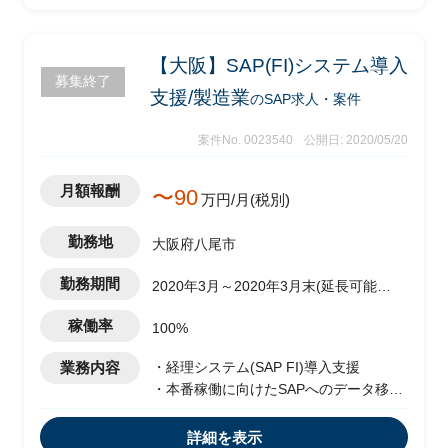
【大阪】SAP(FI)システム導入
募集終了
支援/製造業
のSAP求人・案件
案件No. 0023540
公開日: 2020/05/20
月額報酬
〜90
万円/月(税別)
勤務地
大阪府八尾市
勤務期間
2020年3月～2020年3月末(延長可能性
あり)
稼働率
100%
業務内容
・経理システム(SAP FI)導入支援
・本番稼働に向けたSAPへのデータ移行
作業
・システムテスト、移行テスト、ユーザ
詳細を表示