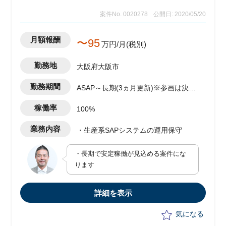
案件No. 0020278
公開日: 2020/05/20
月額報酬
〜95
万円/月(税別)
勤務地
大阪府大阪市
勤務期間
ASAP～長期(3ヵ月更新)※参画は決定
から2週間後
稼働率
100%
業務内容
・生産系SAPシステムの運用保守
・長期で安定稼働が見込める案件にな
ります
詳細を表示
気になる