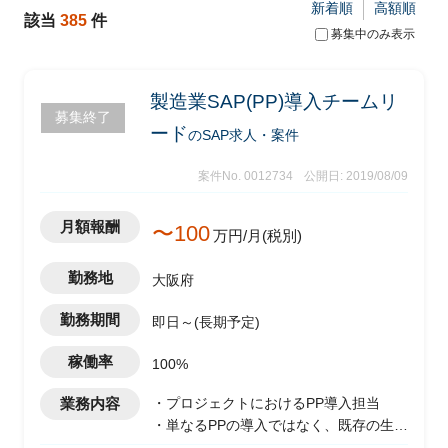
新着順
高額順
該当
385
件
募集中のみ表示
製造業SAP(PP)導入チームリ
募集終了
ード
のSAP求人・案件
案件No. 0012734
公開日: 2019/08/09
月額報酬
〜100
万円/月(税別)
勤務地
大阪府
勤務期間
即日～(長期予定)
稼働率
100%
業務内容
・プロジェクトにおけるPP導入担当
・単なるPPの導入ではなく、既存の生産
管理システムとの連携を前提としてPPを