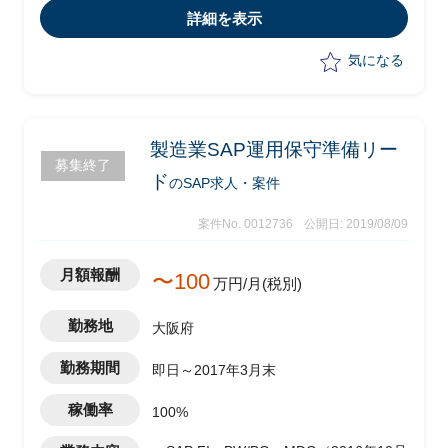
をSAPに移行
詳細を表示
気になる
製造業SAP運用保守準備リー
募集終了
ド
のSAP求人・案件
案件No. 0012736
公開日: 2019/08/09
月額報酬
〜100
万円/月(税別)
勤務地
大阪府
勤務期間
即日～2017年3月末
稼働率
100%