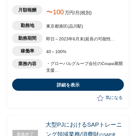
月額報酬
〜100
万円/月(税別)
勤務地
東京都港区(品川駅)
勤務期間
即日～2023年6月末(延長の可能性あ
り)
稼働率
40～100%
業務内容
・グローバルグループ会社のCoupa展開
支援
・Coupaは間接材の購買に利用
・SAP(MM)と連携や導入会社(海外含む)
詳細を表示
との調整業務
・海外メンバーと要件ヒアリング～設計
気になる
書の落とし込み
・その他翻訳業務等
大型PJにおけるSAPトレーニ
ング領域業務/消費財
募集終了
のSAP求