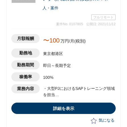
人・案件
フルリモート
案件No. 0107805
公開日: 2021/11/12
月額報酬
〜100
万円/月(税別)
勤務地
東京都港区
勤務期間
即日～長期予定
稼働率
100%
業務内容
・大型PJにおけるSAPトレーニング領域
を担当
・海外とのセッションにおける英語を用
いた業務支援
詳細を表示
※トレーニング領域であるためカスタマ
イズ設定のスキルは不要
気になる