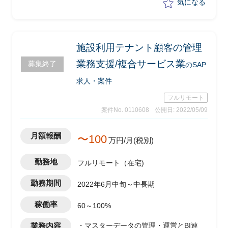
・インフラ/ベーシスいずれかのチームメ
気になる
ンバーとして実機中心の実務
施設利用テナント顧客の管理
業務支援/複合サービス業
募集終了
のSAP
求人・案件
フルリモート
案件No. 0110608
公開日: 2022/05/09
月額報酬
〜100
万円/月(税別)
勤務地
フルリモート（在宅)
勤務期間
2022年6月中旬～中長期
稼働率
60～100%
業務内容
・マスターデータの管理・運営とBI連