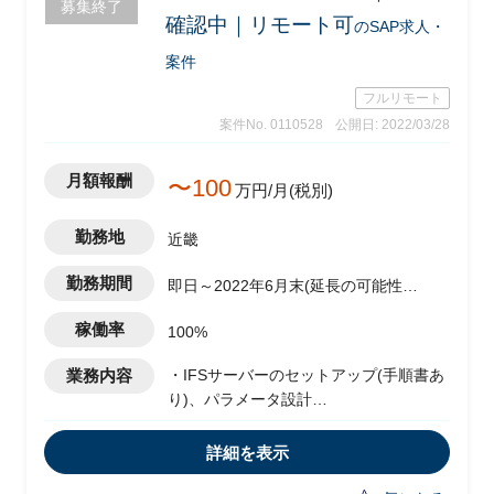
募集終了
確認中｜リモート可
のSAP求人・
案件
フルリモート
案件No. 0110528
公開日: 2022/03/28
月額報酬
〜100
万円/月(税別)
勤務地
近畿
勤務期間
即日～2022年6月末(延長の可能性あ
り)
稼働率
100%
業務内容
・IFSサーバーのセットアップ(手順書あ
り)、パラメータ設計
・IFSサーバーの設計/運用に関する各種
詳細設計書作成(SAP領域のベースをIFS
詳細を表示
向けに改版)