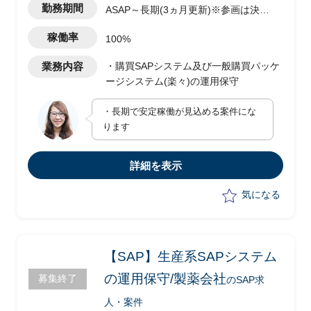
勤務期間
ASAP～長期(3ヵ月更新)※参画は決定
から2週間後
稼働率
100%
業務内容
・購買SAPシステム及び一般購買パッケ
ージシステム(楽々)の運用保守
・長期で安定稼働が見込める案件にな
ります
詳細を表示
気になる
【SAP】生産系SAPシステム
の運用保守/製薬会社
募集終了
のSAP求
人・案件