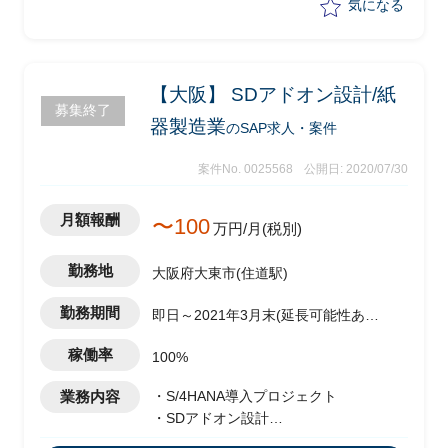
気になる
【大阪】 SDアドオン設計/紙
募集終了
器製造業
のSAP求人・案件
案件No. 0025568
公開日: 2020/07/30
月額報酬
〜100
万円/月(税別)
勤務地
大阪府大東市(住道駅)
勤務期間
即日～2021年3月末(延長可能性あ
り）
稼働率
100%
業務内容
・S/4HANA導入プロジェクト
・SDアドオン設計
・40年以上ホストで使っているシステム