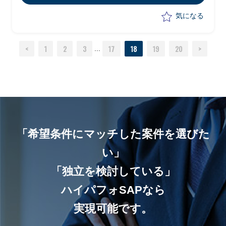
ーテストの実施
気になる
<
1
2
3
17
18
19
20
>
...
「希望条件にマッチした案件を選びた
い」
「独立を検討している」
ハイパフォSAPなら
実現可能です。