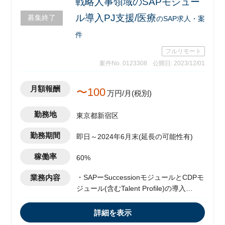
戦略人事領域のSAPモジュー
ル導入PJ支援/医療
募集終了
のSAP求人・案
件
フルリモート
案件No. 0123308
公開日: 2023/12/01
月額報酬
〜100
万円/月(税別)
勤務地
東京都新宿区
勤務期間
即日～2024年6月末(延長の可能性有)
稼働率
60%
業務内容
・SAPーSuccessionモジュールとCDPモ
ジュール(含むTalent Profile)の導入
・上記システム導入に伴う要件の再定義
・要件の再定義に伴う所調整/コミュニケ
詳細を表示
ーション(海外メンバーとのコミュニケ