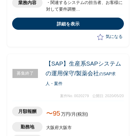
業務内容
・関連するシステムの担当者、お客様に
対して要件調整
・配下のメンバー(数名)のフォロー、進
捗管理
詳細を表示
・進捗報告
・現行はR/3ですが、2年後にはHANAへ
気になる
の移行検討中
【SAP】生産系SAPシステム
の運用保守/製薬会社
募集終了
のSAP求
人・案件
案件No. 0020279
公開日: 2020/05/20
月額報酬
〜95
万円/月(税別)
勤務地
大阪府大阪市