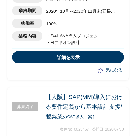
勤務期間
2020年10月～2020年12月末(延長予
定)
稼働率
100%
業務内容
・S/4HANA導入プロジェクト
・FIアドオン設計
・40年以上ホストで使っているシステム
をSAPに移行
詳細を表示
気になる
【大阪】SAP(MM)導入におけ
る要件定義から基本設計支援/
募集終了
製薬業
のSAP求人・案件
案件No. 0023467
公開日: 2020/07/10