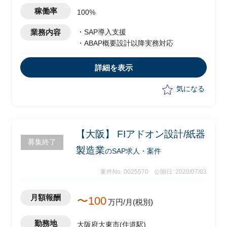
り)
稼働率
100%
業務内容
・SAP導入支援
・ABAP概要設計以降実務対応
詳細を表示
気になる
【大阪】 FIアドオン設計/紙器
募集終了
製造業
のSAP求人・案件
案件No. 0025570
公開日: 2020/07/03
月額報酬
〜100
万円/月(税別)
勤務地
大阪府大東市(住道駅)