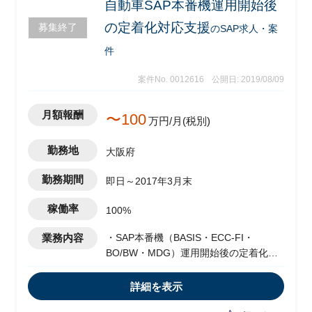
自動車SAP本番機運用開始後
の定着化対応支援
募集終了
のSAP求人・案
件
案件No. 0012616
公開日: 2019/08/09
月額報酬
〜100
万円/月(税別)
勤務地
大阪府
勤務期間
即日～2017年3月末
稼働率
100%
業務内容
・SAP本番機（BASIS・ECC-FI・
BO/BW・MDG）運用開始後の定着化対
応
・2018年5月のECC-SCM領域の稼働に
詳細を表示
向けた、検証機・開発機の立ち上げ/運用