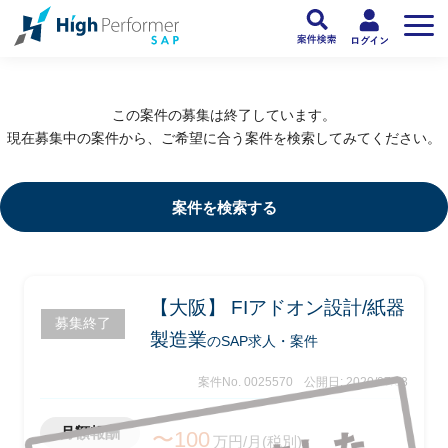
フリーランスSAP人材向け日本最大級のSAPサービス ハイパフォSAP
>
SAP
この案件の募集は終了しています。
現在募集中の案件から、ご希望に合う案件を検索してみてください。
案件を検索する
【大阪】 FIアドオン設計/紙器
募集終了
製造業
のSAP求人・案件
案件No. 0025570
公開日: 2020/07/03
月額報酬
〜100
万円/月(税別)