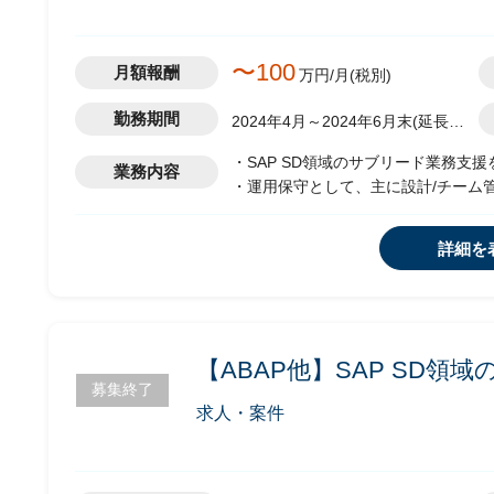
〜100
月額報酬
万円/月(税別)
勤務期間
2024年4月～2024年6月末(延長の
可能性有)
・SAP SD領域のサブリード業務支援
業務内容
・運用保守として、主に設計/チーム管
施
・クライアントとコミュニケーション
詳細を
・各種ドキュメンテーション等、その
【ABAP他】SAP SD
募集終了
求人・案件