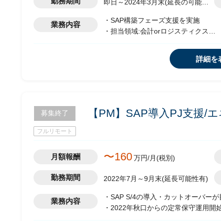
勤務期間
即日～2024年3月末(延長の可能性
有)
・SAP構築フェーズ支援を実施
業務内容
・担当領域:会計orロジスティクス
・フェーズ:基本設計以降
・その他付随業務を実施想定
詳細を
【PM】SAP導入PJ支援/
募集終了
フルリモート
〜160
月額報酬
万円/月(税別)
勤務期間
2022年7月～9月末(延長可能性有)
・SAP S/4の導入・カットオーバー
業務内容
・2022年秋口からの定常保守運用
ッジ習得のためのセッションを開始予