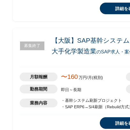
・PMとしてPJ推進
詳細を
・案件自体は、2024年まで続く予定
・英語でのドキュメント作成
※セッション・日常のコミュケーショ
【大阪】SAP基幹システ
募集終了
大手化学製造業
のSAP求人・案
〜160
月額報酬
万円/月(税別)
勤務期間
即日～長期
・基幹システム刷新プロジェクト
業務内容
・SAP ERP6→S/4刷新（Rebuild方
・SAP ロジ領域の移行推進ポジショ
詳細を