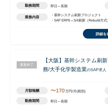
勤務期間
即日～長期
・基幹システム刷新プロジェクト
業務内容
・SAP ERP6→S/4刷新（Rebuild方
・SAP PP領域を担当
詳細を
【大阪】基幹システム刷新
募集終了
務/大手化学製造業
のSAP求人
〜170
月額報酬
万円/月(税別)
勤務期間
即日～長期