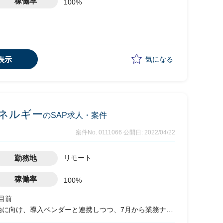
稼働率
100%
表示
気になる
エネルギー
のSAP求人・案件
案件No. 0111066
公開日: 2022/04/22
勤務地
リモート
稼働率
100%
が目前
開始に向け、導入ベンダーと連携しつつ、7月から業務ナレ
定