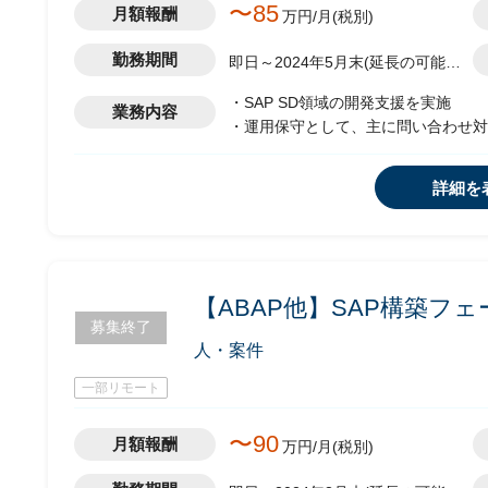
〜85
月額報酬
万円/月(税別)
勤務期間
即日～2024年5月末(延長の可能性
有)
・SAP SD領域の開発支援を実施
業務内容
・運用保守として、主に問い合わせ対
-追加開発での設計/開発/テスト/シ
・クライアントとコミュニケーション
詳細を
・その他付随業務を実施想定
【ABAP他】SAP構築フ
募集終了
人・案件
一部リモート
〜90
月額報酬
万円/月(税別)