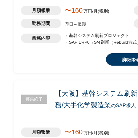
〜160
月額報酬
万円/月(税別)
勤務期間
即日～長期
・基幹システム刷新プロジェクト
業務内容
・SAP ERP6→S/4刷新（Rebuild方
・SAP ロジ領域を担当
詳細を
【大阪】基幹システム刷新プ
募集終了
務/大手化学製造業
のSAP求人
〜160
月額報酬
万円/月(税別)