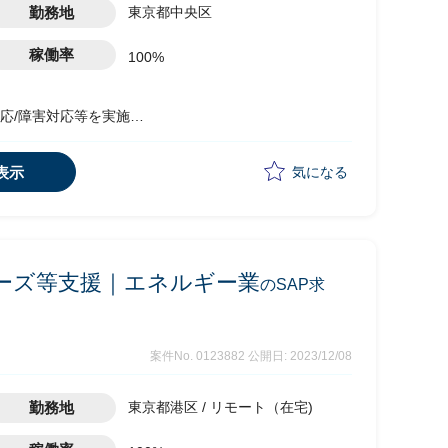
勤務地
東京都中央区
稼働率
100%
応/障害対応等を実施
ナリオ作成を担当予定
を取りながら各フェーズの業務を遂行
表示
気になる
ェーズ等支援｜エネルギー業
のSAP求
案件No. 0123882
公開日: 2023/12/08
勤務地
東京都港区 / リモート（在宅)