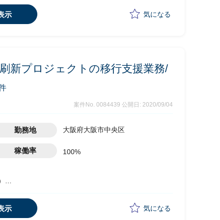
表示
気になる
ンは全て日本語
ム刷新プロジェクトの移行支援業務/
件
案件No. 0084439
公開日: 2020/09/04
勤務地
大阪府大阪市中央区
稼働率
100%
式）
ン
表示
気になる