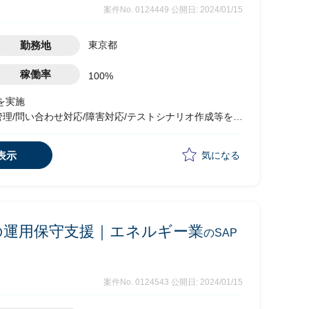
案件No. 0124449
公開日: 2024/01/15
勤務地
東京都
稼働率
100%
を実施
理/問い合わせ対応/障害対応/テストシナリオ作成等を実
を取りながら各フェーズの業務を遂行
表示
気になる
他付随業務を実施想定
領域の運用保守支援｜エネルギー業
のSAP
案件No. 0124543
公開日: 2024/01/15