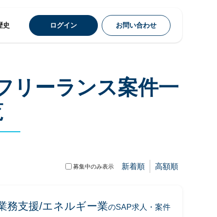
歴史
ログイン
お問い合わせ
のフリーランス案件一
覧
新着順
高額順
募集中のみ表示
ド業務支援/エネルギー業
のSAP求人・案件