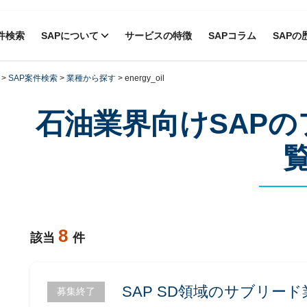
件検索
SAPについて
サービスの特徴
SAPコラム
SAPの
>
SAP案件検索
>
業種から探す
>
energy_oil
石油業界向けSAP
8
該当
件
SAP SD領域のサブリー
募集終了