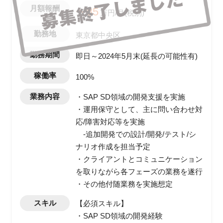
月額報酬
〜85
万円/月(税別)
勤務地
東京都中央区
勤務期間
即日～2024年5月末(延長の可能性有)
稼働率
100%
業務内容
・SAP SD領域の開発支援を実施
・運用保守として、主に問い合わせ対
応/障害対応等を実施
-追加開発での設計/開発/テスト/シ
ナリオ作成を担当予定
・クライアントとコミュニケーション
を取りながら各フェーズの業務を遂行
・その他付随業務を実施想定
スキル
【必須スキル】
・SAP SD領域の開発経験