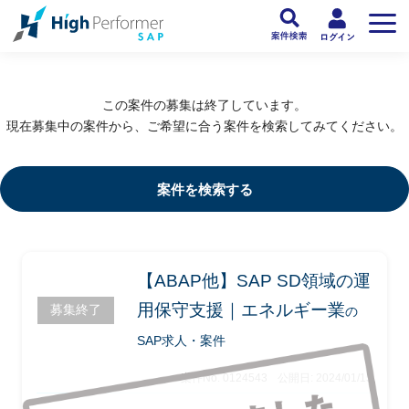
フリーランスSAP人材向け日本最大級のSAPサービス ハイパフォSAP
>
SAP
この案件の募集は終了しています。
現在募集中の案件から、ご希望に合う案件を検索してみてください。
案件を検索する
【ABAP他】SAP SD領域の運
用保守支援｜エネルギー業
募集終了
の
SAP求人・案件
案件No. 0124543
公開日: 2024/01/15