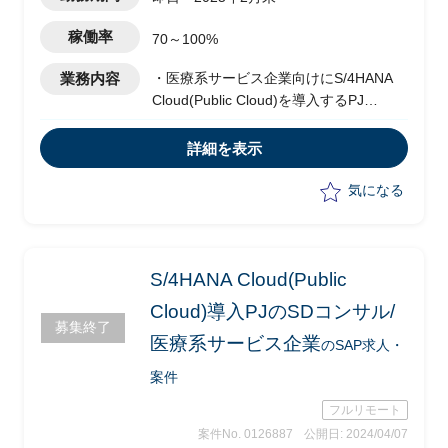
稼働率
70～100%
業務内容
・医療系サービス企業向けにS/4HANA
Cloud(Public Cloud)を導入するPJ
・Fit to standardで導入する(アドオンな
し)
詳細を表示
・SAPコンサルタントとして要件定義の
推進を行う
気になる
・ワークショップの実施
・業務分析
・ドキュメント作成
S/4HANA Cloud(Public
Cloud)導入PJのSDコンサル/
募集終了
医療系サービス企業
のSAP求人・
案件
フルリモート
案件No. 0126887
公開日: 2024/04/07