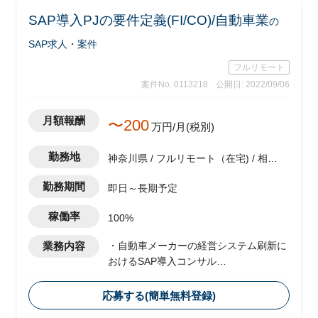
・軽微なツール作成(PG)
SAP導入PJの要件定義(FI/CO)/自動車業
の
・関連部門およびベンダーとの調整
・システム本番稼働後のハイパーケア
SAP求人・案件
フルリモート
案件No. 0113218
公開日: 2022/09/06
月額報酬
〜200
万円/月(税別)
勤務地
神奈川県 / フルリモート（在宅) / 相模
原駅
勤務期間
即日～長期予定
稼働率
100%
業務内容
・自動車メーカーの経営システム刷新に
おけるSAP導入コンサル
・複数のシステムをSAP/S4 HANAに統
合し、業務プロセスおよびガバナンスの
応募する(簡単無料登録)
標準化