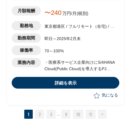
月額報酬
〜240
万円/月(税別)
勤務地
東京都港区 / フルリモート（在宅) / 神
谷町駅
勤務期間
即日～2025年2月末
稼働率
70～100%
業務内容
・医療系サービス企業向けにS/4HANA
Cloud(Public Cloud)を導入するPJ
・Fit to standardで導入する(アドオンな
し)
詳細を表示
・SAPコンサルタントとして要件定義の
推進を行う
気になる
・ワークショップの実施
・業務分析
1
2
3
9
10
11
>
・ドキュメント作成
...