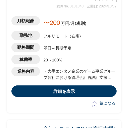
案件No. 0131843
公開日: 2024/10/09
月額報酬
〜200
万円/月(税別)
勤務地
フルリモート（在宅)
勤務期間
即日～長期予定
稼働率
20～100%
業務内容
・大手エンタメ企業のゲーム事業グルー
プ各社における管理会計再設計支援
・エンドクライアントのデジタル事業に
おいて、プロジェクト単位での収益・費
詳細を表示
用管理/プロジェクト毎の損益可視化・管
理適正化を実施予定
気になる
・管理会計領域コンサルタントとして以
下業務遂行を想定
-業務/システムの現行運用把握、課題
の洗い出し