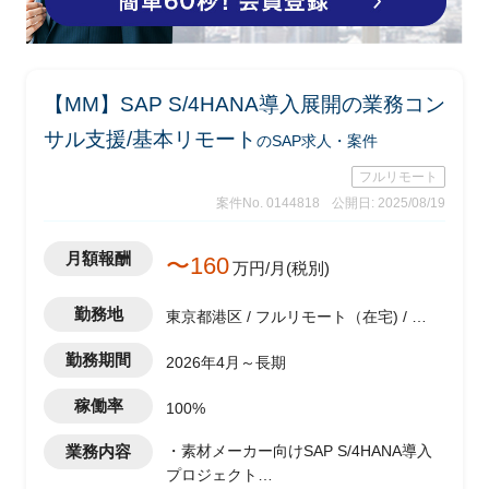
【MM】SAP S/4HANA導入展開の業務コン
サル支援/基本リモート
のSAP求人・案件
フルリモート
案件No. 0144818
公開日: 2025/08/19
月額報酬
〜160
万円/月(税別)
勤務地
東京都港区 / フルリモート（在宅) / 六
本木一丁目駅
勤務期間
2026年4月～長期
稼働率
100%
業務内容
・素材メーカー向けSAP S/4HANA導入
プロジェクト