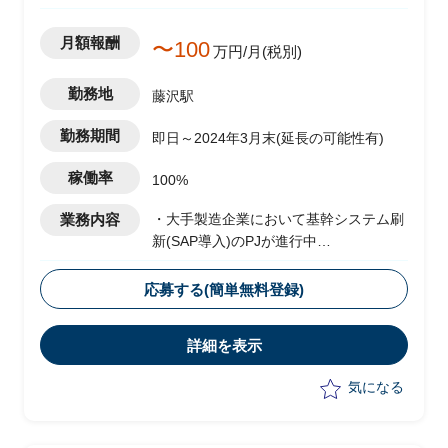
月額報酬
〜100
万円/月(税別)
勤務地
藤沢駅
勤務期間
即日～2024年3月末(延長の可能性有)
稼働率
100%
業務内容
・大手製造企業において基幹システム刷
新(SAP導入)のPJが進行中
└2024年1月のGoliveを前提に現在は周
辺業務システムの移行フェーズ
応募する(簡単無料登録)
└原価領域を中心に複数領域での移行デ
ータ作成、手順調整およびシステムテス
詳細を表示
ト対応を実施
・受入れテスト、データ調査および作
気になる
成、プログラム調査
・システムにおけるインシデント管理
・進捗、課題管理