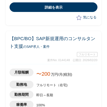
は以下の業務を実施予定
詳細を表示
-顧客フェイシングによる要件整理
-若手社員への指導
気になる
【BPC/BO】SAP新規運用のコンサルタン
ト支援
のSAP求人・案件
フルリモート
案件No. 0144148
公開日: 2026/02/20
月額報酬
〜200
万円/月(税別)
勤務地
フルリモート（在宅)
勤務期間
即日～長期
稼働率
100%