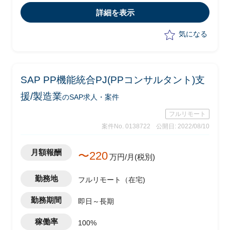
・phase：要件定義(～2023年4月予
詳細を表示
定)、設計以降はITベンダー発注予定
気になる
SAP PP機能統合PJ(PPコンサルタント)支
援/製造業
のSAP求人・案件
フルリモート
案件No. 0138722
公開日: 2022/08/10
月額報酬
〜220
万円/月(税別)
勤務地
フルリモート（在宅)
勤務期間
即日～長期
稼働率
100%