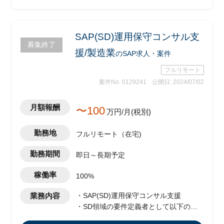
グ
-Fit to Standardを基本として課題解決
に向けた業務要件/システム要件の検討
-顧客に向けた報告や説明資料の作成
SAP(SD)運用保守コンサル支
募集終了
援/製造業
のSAP求人・案件
フルリモート
案件No. 0129241
公開日: 2024/07/02
月額報酬
〜100
万円/月(税別)
勤務地
フルリモート（在宅)
勤務期間
即日～長期予定
稼働率
100%
業務内容
・SAP(SD)運用保守コンサル支援
・SD領域の要件定義者として以下の業
務を担当