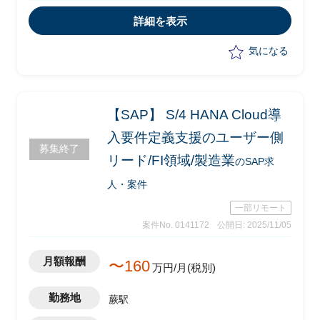
・2次展開で2027年まで段階的に本番稼
働
詳細を表示
・MM/PPコンサル支援
気になる
【SAP】 S/4 HANA Cloud導
入要件定義支援のユーザー側
募集終了
リード/FI領域/製造業
のSAP求
人・案件
一部リモート
案件No. 0141172
公開日: 2025/11/05
月額報酬
〜160
万円/月(税別)
勤務地
蕨駅