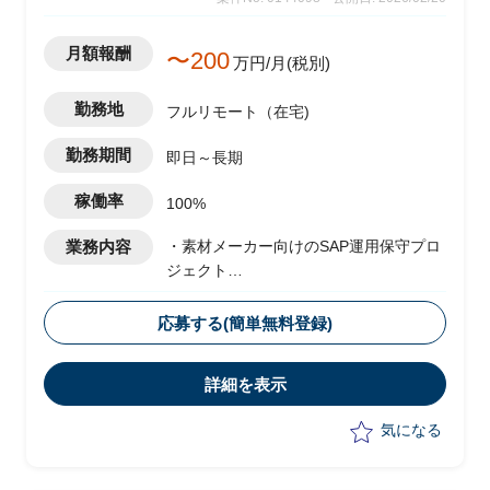
月額報酬
〜200
万円/月(税別)
勤務地
フルリモート（在宅)
勤務期間
即日～長期
稼働率
100%
業務内容
・素材メーカー向けのSAP運用保守プロ
ジェクト
・ベンダー側メンバーとして参画
・運用に伴うスコープ拡大として、現状
応募する(簡単無料登録)
は以下の業務を実施予定
-顧客フェイシングにおける要件整理
詳細を表示
-若手社員への指導
気になる