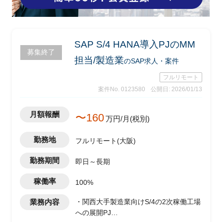
SAP S/4 HANA導入PJのMM
募集終了
担当/製造業
のSAP求人・案件
フルリモート
案件No. 0123580
公開日: 2026/01/13
月額報酬
〜160
万円/月(税別)
勤務地
フルリモート(大阪)
勤務期間
即日～長期
稼働率
100%
業務内容
・関西大手製造業向けS/4の2次稼働工場
への展開PJ