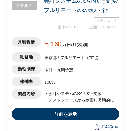
会計システムのSAP移行支援/
募集終了
-課題に対するアクションの検討(エン
フルリモート
のSAP求人・案件
ドクライアント内で洗い出した大項目を
基にしたブレイクダウンを中心)
フルリモート
-WBS(タイトル別の収益・費用管理単
案件No. 0129906
公開日: 2024/07/25
位)体系の定義見直し、新コード追加検
討
月額報酬
〜160
万円/月(税別)
-WBS登録・更新運用の見直し
-計上ルールの検討・新ルール策定支
勤務地
援
東京都 / フルリモート（在宅)
-システム構成・改修箇所検討
勤務期間
即日～長期予定
-RFP作成支援
-その他、上記に付随する業務
稼働率
100%
業務内容
・会計システムのSAP移行支援
・テストフェーズから参画し長期的に支
援予定
・移行に際した課題解決のため下記業務
詳細を表示
を対応予定
-顧客・他ベンダーへの課題ヒアリン
気になる