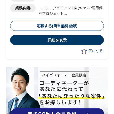
業務内容
・エンドクライアント向けのSAP運用保
守プロジェクト
・ベンダー側メンバーとして参画
・新規の運用開始に向けて、現状は以下
応募する(簡単無料登録)
の業務を実施予定
-顧客フェイシングにおける要件整理
詳細を表示
-若手社員への指導
気になる