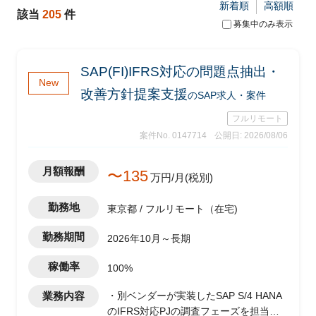
新着順
高額順
該当
205
件
募集中のみ表示
SAP(FI)IFRS対応の問題点抽出・
New
改善方針提案支援
のSAP求人・案件
フルリモート
案件No. 0147714
公開日: 2026/08/06
月額報酬
〜135
万円/月(税別)
勤務地
東京都 / フルリモート（在宅)
勤務期間
2026年10月～長期
稼働率
100%
業務内容
・別ベンダーが実装したSAP S/4 HANA
のIFRS対応PJの調査フェーズを担当