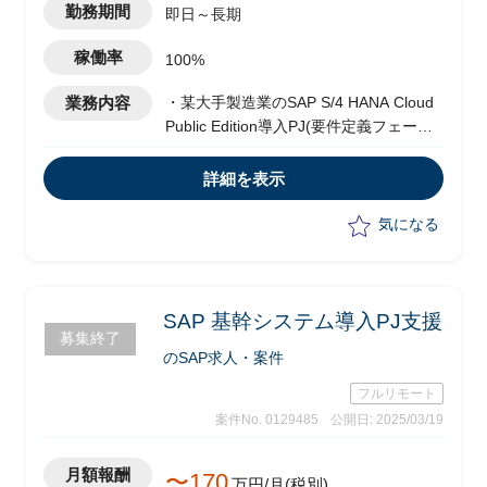
勤務期間
即日～長期
稼働率
100%
業務内容
・某大手製造業のSAP S/4 HANA Cloud
Public Edition導入PJ(要件定義フェーズ)
のユーザー側支援
・財務会計(FI)領域における業務要件整
詳細を表示
理、標準機能とのFit/Gap整理、代替案
の検討を実施
気になる
・業務部門およびSAPベンダーとの調
整、技術対話支援を担当
・Fit-to-Standard前提での運用案検討、
インターフェース要件定義支援
SAP 基幹システム導入PJ支援
募集終了
・ワークショップでの議論支援、課題整
のSAP求人・案件
理と解決策提示を実施
フルリモート
案件No. 0129485
公開日: 2025/03/19
月額報酬
〜170
万円/月(税別)