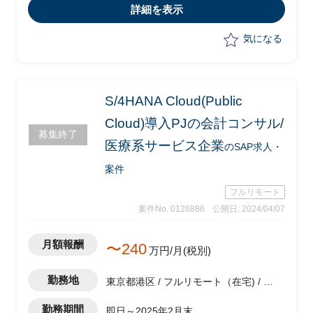
-タスク策定/推進
詳細を表示
-ディスカッションペーパー作成
-セッションを自発的に推進
気になる
S/4HANA Cloud(Public
Cloud)導入PJの会計コンサル/
募集終了
医療系サービス企業
のSAP求人・
案件
フルリモート
案件No. 0126886
公開日: 2024/04/07
月額報酬
〜240
万円/月(税別)
勤務地
東京都港区 / フルリモート（在宅) / 神
谷町駅
勤務期間
即日～2025年2月末