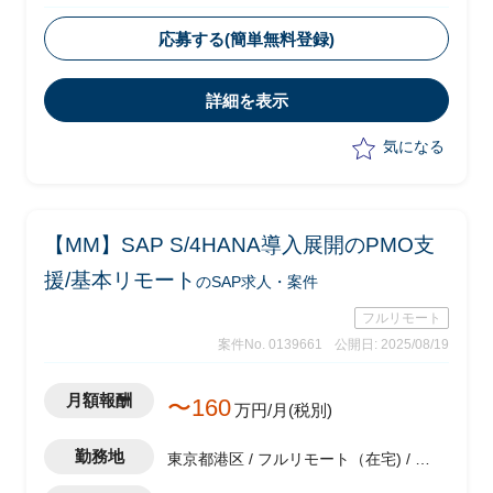
・ベンダー側メンバーとして参画
・全社統一の業務・システムを複数の工
応募する(簡単無料登録)
場に一斉に導入及び展開
・生産原価領域のコンサルタントとして
詳細を表示
以下業務を実施予定
-各工場業務のヒアリング、標準化に
気になる
向けたソリューションの策定
-各工場への標準業務、システムの導
入および展開
-上記における課題解決及び推進
【MM】SAP S/4HANA導入展開のPMO支
-システム導入展開計画の策定、実行
スケジュールの作成
援/基本リモート
のSAP求人・案件
フルリモート
案件No. 0139661
公開日: 2025/08/19
月額報酬
〜160
万円/月(税別)
勤務地
東京都港区 / フルリモート（在宅) / 六
本木一丁目駅