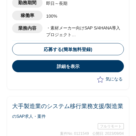
勤務期間
即日～長期
稼働率
100%
業務内容
・素材メーカー向けSAP S/4HANA導入
プロジェクト
・ベンダー側メンバーとして参画
・全社統一の業務・システムを複数の工
応募する(簡単無料登録)
場に一斉に導入及び展開予定
・PMOチームにて、以下業務を実施予定
詳細を表示
-プロジェクト全体の導入展開計画の
作成・更新および複数拠点展開の実施
気になる
-拠点展開における課題整理、解決策
の提示
-PJT全体を統括した移行計画や概要手
順の作成
大手製造業のシステム移行業務支援/製造業
-システム間の課題整理および調整
のSAP求人・案件
フルリモート
案件No. 0121549
公開日: 2023/09/04