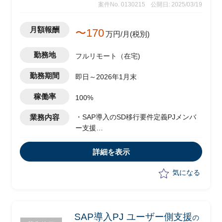
案件No. 0130215
公開日: 2025/03/19
月額報酬
〜170
万円/月(税別)
勤務地
フルリモート（在宅)
勤務期間
即日～2026年1月末
稼働率
100%
業務内容
・SAP導入のSD移行要件定義PJメンバ
ー支援
・工程：要件定義、基本設計、詳細設計
・SDのプロセスチーム(アプリチーム)へ
詳細を表示
の確認をしながら課題対応
・プロセスチームとのコミュニケーショ
気になる
ン、IT部門のお客様(既存システム担当)
とのコミュニケーション
SAP導入PJ ユーザー側支援
の