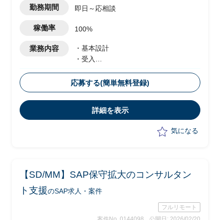
勤務期間
即日～応相談
稼働率
100%
業務内容
・基本設計
・受入
・テスト実施
・移行設計
応募する(簡単無料登録)
詳細を表示
気になる
【SD/MM】SAP保守拡大のコンサルタン
ト支援
のSAP求人・案件
フルリモート
案件No. 0144098
公開日: 2026/02/20