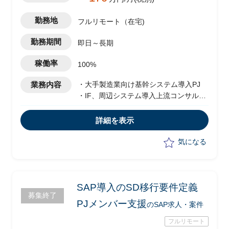
勤務地
フルリモート（在宅)
勤務期間
即日～長期
稼働率
100%
業務内容
・大手製造業向け基幹システム導入PJ
・IF、周辺システム導入上流コンサル支
援
・工程：要件定義フェーズ
詳細を表示
・バージョン：S/4 HANA
気になる
SAP導入のSD移行要件定義
募集終了
PJメンバー支援
のSAP求人・案件
フルリモート