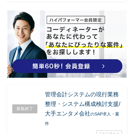
仕様変更を関連システム担当と整理、変
更管理業務
・帳票関連のExcel整備、ユーザーマニ
ュアル作成支援
管理会計システムの現行業務
整理・システム構成検討支援/
募集終了
大手エンタメ会社
のSAP求人・案
件
フルリモート