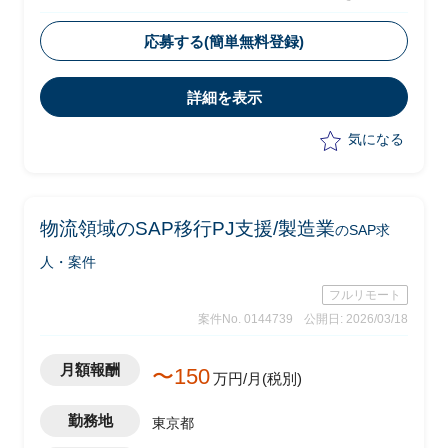
・FIシニアコンサルとして現状分析から
改善方針提案までを推進
応募する(簡単無料登録)
・調査フェーズは2026年10月～12月を
予定、その後2027年1月以降に実現化フ
詳細を表示
ェーズへ移行予定
・S/4実機およびドキュメントをもと
気になる
に、現状のIFRS対応の設計・実装面の問
題点を抽出し、改善方針を提案
物流領域のSAP移行PJ支援/製造業
のSAP求
人・案件
フルリモート
案件No. 0144739
公開日: 2026/03/18
月額報酬
〜150
万円/月(税別)
勤務地
東京都