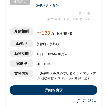
募集終了
SAP求人・案件
フルリモート
案件No. 0133848
公開日: 2024/12/16
月額報酬
〜130
万円/月(税別)
勤務地
京都府 / 京都駅
勤務期間
即日～2025年10月末
稼働率
50～100%
業務内容
・SAP導入を進めているクライアント内
でのI/O支援とアドオンの整理、取りま
とめ支援
・会計領域のモジュールが対象、
詳細を表示
Informaticaベースのデータハブが存在
し、周辺システムは他PKGやホスト、ス
気になる
クラッチシステムなどが混在する中での