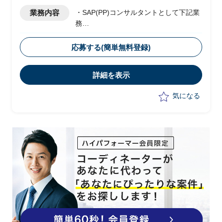
業務内容
・SAP(PP)コンサルタントとして下記業
務
・単体のSAPで稼働している国内事業本
部生産機能を、本社の販売経理SAPへ機
応募する(簡単無料登録)
能統合
詳細を表示
気になる