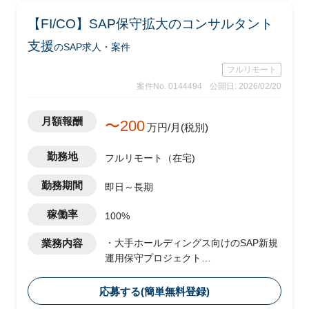
【FI/CO】SAP保守拡大のコンサルタント
支援
のSAP求人・案件
フルリモート
案件No. 0144494
公開日: 2026/02/20
月額報酬
〜200
万円/月(税別)
勤務地
フルリモート（在宅)
勤務期間
即日～長期
稼働率
100%
業務内容
・大手ホールディングス向けのSAP新規
運用保守プロジェクト
・ベンダー側メンバーとして参画し、
FI/CO領域を担当想定
応募する(簡単無料登録)
・運用に伴うスコープ拡大として、現状