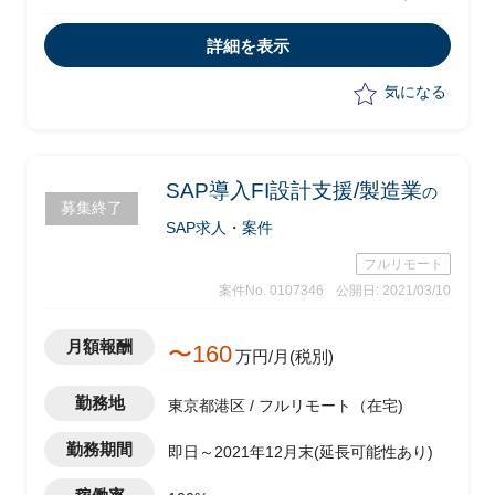
報開示、情報共有を行うために、Web/
アプリの構築にかかわる周辺業務の整
詳細を表示
理、プロジェクト全体マネジメントの以
下支援
気になる
-Web/Appの要件定義
-UAT支援
-チェンジリクエストの対応
SAP導入FI設計支援/製造業
の
募集終了
SAP求人・案件
フルリモート
案件No. 0107346
公開日: 2021/03/10
月額報酬
〜160
万円/月(税別)
勤務地
東京都港区 / フルリモート（在宅)
勤務期間
即日～2021年12月末(延長可能性あり)