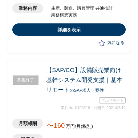
業務内容
・生産、製造、購買管理 共通検討
・業務構想実務
・SAP実務
詳細を表示
気になる
【SAP/CO】設備販売業向け
基幹システム開発支援｜基本
募集終了
リモート
のSAP求人・案件
フルリモート
案件No. 0103218
公開日: 2021/03/10
月額報酬
〜160
万円/月(税別)