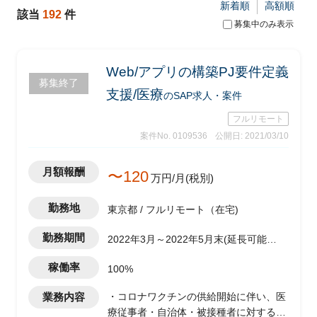
新着順
高額順
該当
192
件
募集中のみ表示
Web/アプリの構築PJ要件定義
募集終了
支援/医療
のSAP求人・案件
フルリモート
案件No. 0109536
公開日: 2021/03/10
月額報酬
〜120
万円/月(税別)
勤務地
東京都 / フルリモート（在宅)
勤務期間
2022年3月～2022年5月末(延長可能性
あり)
稼働率
100%
業務内容
・コロナワクチンの供給開始に伴い、医
療従事者・自治体・被接種者に対する情