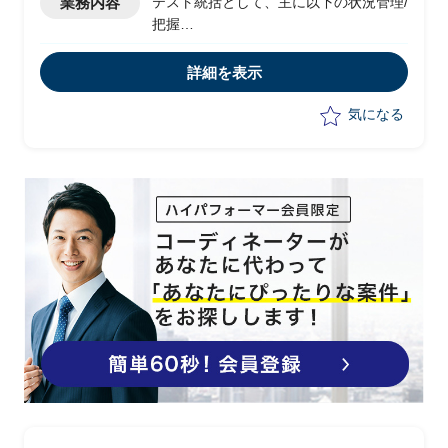
業務内容
テスト統括として、主に以下の状況管理/
把握
-パフォーマンステスト（各アプリケー
ション）
詳細を表示
-運用テスト
-追加案件に関する追加テスト等
気になる