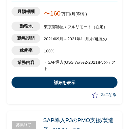
月額報酬
〜160
万円/月(税別)
勤務地
東京都港区 / フルリモート（在宅)
勤務期間
2021年9月～2021年11月末(延長の可
能性有)
稼働率
100%
業務内容
・SAP導入(GSS Wave2-2021)PJのテス
ト
・移行フェーズのISIT推進実務
・エンドユーザトレーニングや業務リハ
詳細を表示
におけるシステム準備事項の洗い出し
・計画書の定義策定
気になる
・各サブシステムとの調整や関係者への
周知/合意形成支援
SAP導入PJのPMO支援/製造
募集終了