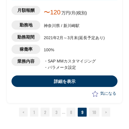
月額報酬
〜120
万円/月(税別)
勤務地
神奈川県 / 新川崎駅
勤務期間
2021年2月～3月末(延長予定あり)
稼働率
100%
業務内容
・SAP MMカスタマイジング
・パラメータ設定
詳細を表示
気になる
<
1
2
3
8
9
10
>
...