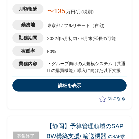
月額報酬
〜135
万円/月(税別)
勤務地
東京都 / フルリモート（在宅)
勤務期間
2022年5月初旬～6月末(延長の可能性
あり)
稼働率
50%
業務内容
・グループ向けの大規模システム（共通
ITの購買機能）導入に向けた以下支援
・業務側PMO支援
・業務プロセス改善支援
詳細を表示
気になる
【静岡】予算管理領域のSAP
BW構築支援/ 輸送機器
募集終了
のSAP求