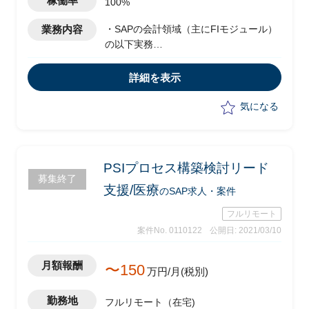
稼働率
100%
業務内容
・SAPの会計領域（主にFIモジュール）
の以下実務
-パラメータ設定変更
-アドオン基本設計
詳細を表示
-改修プログラム受入
-テスト実施
気になる
-操作マニュアル修正
PSIプロセス構築検討リード
募集終了
支援/医療
のSAP求人・案件
フルリモート
案件No. 0110122
公開日: 2021/03/10
月額報酬
〜150
万円/月(税別)
勤務地
フルリモート（在宅)