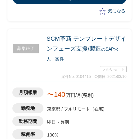
・ERP/BW共通作業
気になる
SCM革新 テンプレートデザイ
ンフェーズ支援/製造
募集終了
のSAP求
人・案件
フルリモート
案件No. 0104415
公開日: 2021/03/10
月額報酬
〜140
万円/月(税別)
勤務地
東京都 / フルリモート（在宅)
勤務期間
即日～長期
稼働率
100%