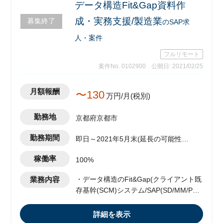
データ構造Fit&Gap資料作
成・実務支援/製造業
募集終了
のSAP求
人・案件
フルリモート
案件No. 0102900
公開日: 2021/02/25
月額報酬
〜130
万円/月(税別)
勤務地
京都府京都市
勤務期間
即日～2021年5月末(延長の可能性有
り)
稼働率
100%
業務内容
・データ構造のFit&Gap(クライアント既
存基幹(SCM)システム/SAP(SD/MM/PP))
・クライアントセッション参加
・資料作成/課題解決支援
詳細を表示