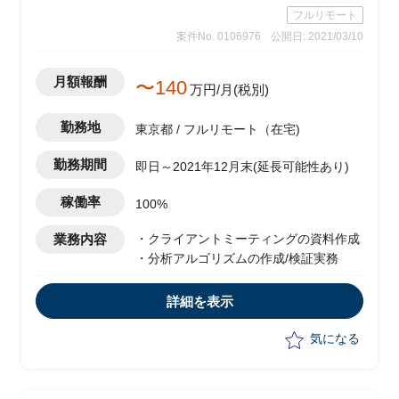
フルリモート
案件No. 0106976
公開日: 2021/03/10
月額報酬
〜140
万円/月(税別)
勤務地
東京都 / フルリモート（在宅)
勤務期間
即日～2021年12月末(延長可能性あり)
稼働率
100%
業務内容
・クライアントミーティングの資料作成
・分析アルゴリズムの作成/検証実務
詳細を表示
気になる