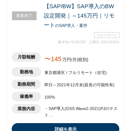
【SAP/BW】SAP導入のBW
設定開発｜～145万円｜リモ
募集終了
ート
のSAP求人・案件
フルリモート
案件No. 0106780
公開日: 2021/03/10
月額報酬
〜145
万円/月(税別)
勤務地
東京都港区 / フルリモート（在宅)
勤務期間
即日～2021年12月末(延長の可能性有)
稼働率
100%
業務内容
・SAP導入(GSS Wave2-2021)PJのテス
ト
・移行フェーズのISIT推進
・UAT/テスト/移行実務
詳細を表示