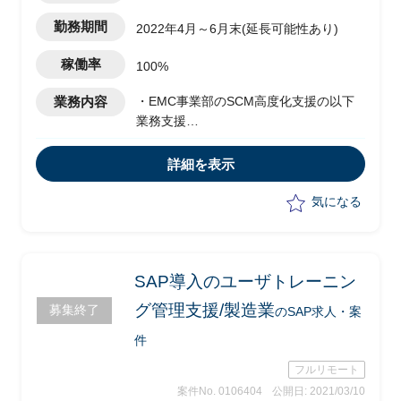
勤務期間
2022年4月～6月末(延長可能性あり)
稼働率
100%
業務内容
・EMC事業部のSCM高度化支援の以下
業務支援
・PSIプロセスの検討
・在庫適正化支援
詳細を表示
・SAP導入アドバイス
気になる
SAP導入のユーザトレーニン
グ管理支援/製造業
募集終了
のSAP求人・案
件
フルリモート
案件No. 0106404
公開日: 2021/03/10