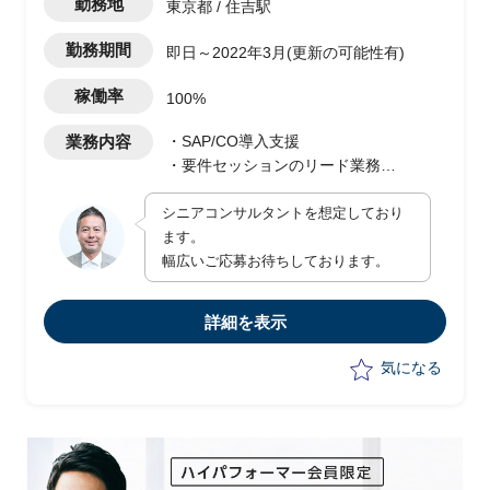
勤務地
東京都 / 住吉駅
勤務期間
即日～2022年3月(更新の可能性有)
稼働率
100%
業務内容
・SAP/CO導入支援
・要件セッションのリード業務
・決まった要件のカスタマイズ
シニアコンサルタントを想定しており
・インターフェス周りの要件定義対応
ます。
・ベンダーコントロール
幅広いご応募お待ちしております。
詳細を表示
気になる