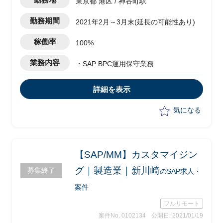
東京都 港区 / 神谷町駅
勤務期間
2021年2月～3月末(延長の可能性あり)
稼働率
100%
業務内容
・SAP BPC運用保守業務
詳細を表示
気になる
【SAP/MM】カスタマイジン
グ｜製造業｜新川崎
募集終了
のSAP求人・
案件
フルリモート
案件No. 0102134
公開日: 2021/01/19