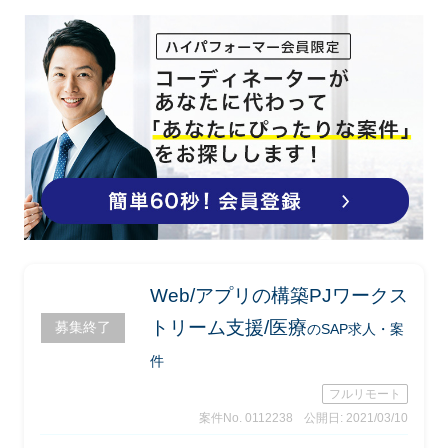
の依頼を一括申請）
Web/アプリの構築PJワークス
トリーム支援/医療
募集終了
のSAP求人・案
件
フルリモート
案件No. 0112238
公開日: 2021/03/10