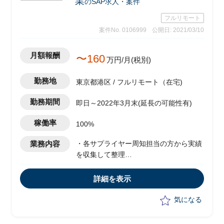
業
のSAP求人・案件
フルリモート
案件No. 0106999
公開日: 2021/03/10
月額報酬
〜160
万円/月(税別)
勤務地
東京都港区 / フルリモート（在宅)
勤務期間
即日～2022年3月末(延長の可能性有)
稼働率
100%
業務内容
・各サプライヤー周知担当の方から実績
を収集して整理
・遅延がある場合の各状況確認実務
・課題について収集して整理実務
詳細を表示
・周知関連資料の作成実務
・ステークホルダーからの問い合わせ対
気になる
応支援
・GSS FSS登録申請(サプライヤーから