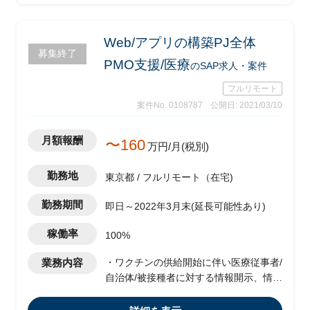
Web/アプリの構築PJ全体
募集終了
PMO支援/医療
のSAP求人・案件
フルリモート
案件No. 0108787
公開日: 2021/03/10
月額報酬
〜160
万円/月(税別)
勤務地
東京都 / フルリモート（在宅)
勤務期間
即日～2022年3月末(延長可能性あり)
稼働率
100%
業務内容
・ワクチンの供給開始に伴い医療従事者/
自治体/被接種者に対する情報開示、情報
共有を行うために、Web/アプリの構築
PJのPMO