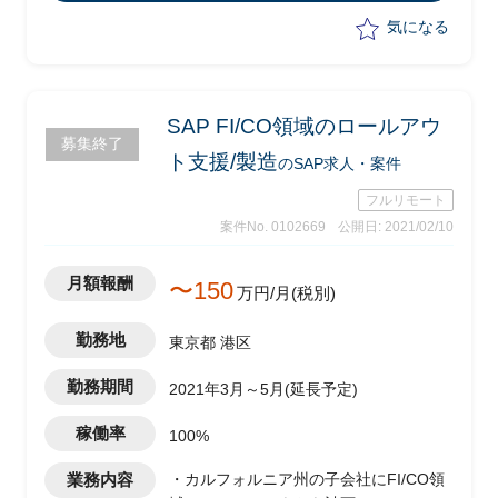
気になる
SAP FI/CO領域のロールアウ
募集終了
ト支援/製造
のSAP求人・案件
フルリモート
案件No. 0102669
公開日: 2021/02/10
月額報酬
〜150
万円/月(税別)
勤務地
東京都 港区
勤務期間
2021年3月～5月(延長予定)
稼働率
100%
業務内容
・カルフォルニア州の子会社にFI/CO領