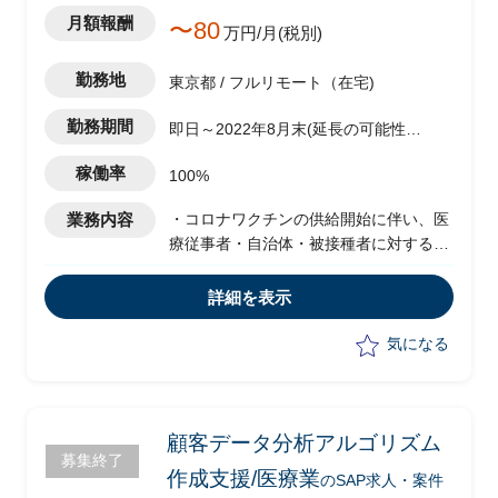
月額報酬
〜80
万円/月(税別)
勤務地
東京都 / フルリモート（在宅)
勤務期間
即日～2022年8月末(延長の可能性あ
り)
稼働率
100%
業務内容
・コロナワクチンの供給開始に伴い、医
療従事者・自治体・被接種者に対する情
報開示、情報共有を行うために、Web/
アプリの新規・変更要件への対応、業務
詳細を表示
の定常化に向けた検討を進めている、デ
ータ管理チームのリードとして以下の業
気になる
務を担当。
・日次のデータ取り込み対応
・エクセルを使っての日次のデータチェ
ック作業
顧客データ分析アルゴリズム
募集終了
作成支援/医療業
のSAP求人・案件