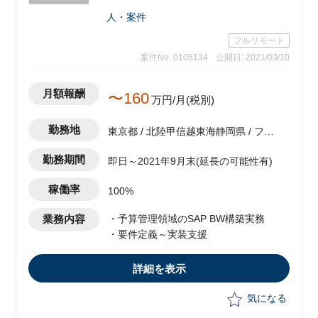
人・案件
フルリモート
案件No. 0105134
公開日: 2021/03/10
月額報酬
〜160
万円/月(税別)
勤務地
東京都 / 北陸甲信越東海静岡県 / フル
リモート（在宅)
勤務期間
即日～2021年9月末(延長の可能性有)
稼働率
100%
業務内容
・予算管理領域のSAP BW構築実務
・要件定義～実装支援
詳細を表示
気になる