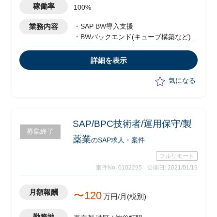
り)
稼働率
100%
業務内容
・SAP BW導入支援
・BWバックエンド(キューブ構築など)
・BW /4HANA
詳細を表示
気になる
SAP/BPC技術者/運用保守/製
募集終了
薬業
のSAP求人・案件
フルリモート
案件No. 0102295
公開日: 2021/01/19
月額報酬
〜120
万円/月(税別)
勤務地