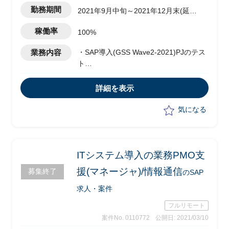
勤務期間
2021年9月中旬～2021年12月末(延長
の可能性有)
稼働率
100%
業務内容
・SAP導入(GSS Wave2-2021)PJのテス
ト
・移行フェーズの全体管理実務
・UAT/テスト/移行実務
詳細を表示
・SAP関連インフラ設計支援
気になる
ITシステム導入の業務PMO支
援(マネージャ)/情報通信
募集終了
のSAP
求人・案件
フルリモート
案件No. 0110772
公開日: 2021/03/10