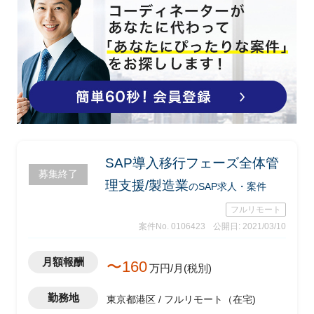
SAP導入移行フェーズ全体管
募集終了
理支援/製造業
のSAP求人・案件
フルリモート
案件No. 0106423
公開日: 2021/03/10
月額報酬
〜160
万円/月(税別)
勤務地
東京都港区 / フルリモート（在宅)