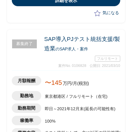
詳細を表示
・周辺業務の整理
・プロジェクト全体マネジメント
気になる
SAP導入PJテスト統括支援/製
募集終了
造業
のSAP求人・案件
フルリモート
案件No. 0106828
公開日: 2021/03/10
月額報酬
〜145
万円/月(税別)
勤務地
東京都港区 / フルリモート（在宅)
勤務期間
即日～2021年12月末(延長の可能性有)
稼働率
100%