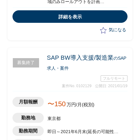
域のみロールアウトを計画
・香港へ導入済み(テンプレート展開)
・スケジュール：3月から簡易FitGapの
詳細を表示
アセスを実施し、5月くらいから本格展
開
気になる
・要件定義、ソリューション検討、カス
タマイズ実施、基本設計
・ユーザ（現地・日本）への説明
・課題管理、開発レビュー(開発がある
SAP BW導入支援/製造業
のSAP
募集終了
場合)、移行支援
求人・案件
・現地側にSAPコンサルはいない想定
・PMは元請け会社から、PLとしてプロ
フルリモート
ジェクトリードを期待
案件No. 0102129
公開日: 2021/01/19
月額報酬
〜150
万円/月(税別)
勤務地
東京都
勤務期間
即日～2021年6月末(延長の可能性有