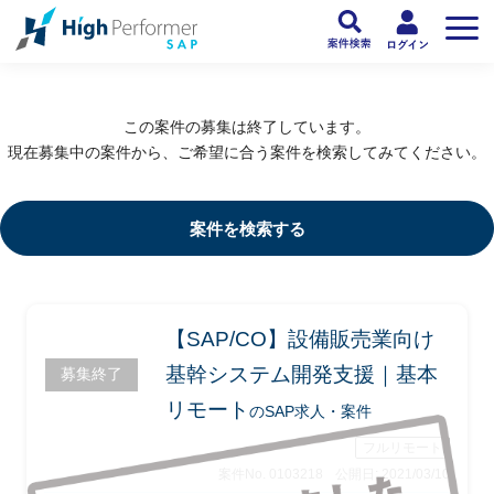
フリーランスSAP人材向け日本最大級のSAPサービス ハイパフォSAP
>
SAP
この案件の募集は終了しています。
現在募集中の案件から、ご希望に合う案件を検索してみてください。
案件を検索する
【SAP/CO】設備販売業向け
基幹システム開発支援｜基本
募集終了
リモート
のSAP求人・案件
フルリモート
案件No. 0103218
公開日: 2021/03/10