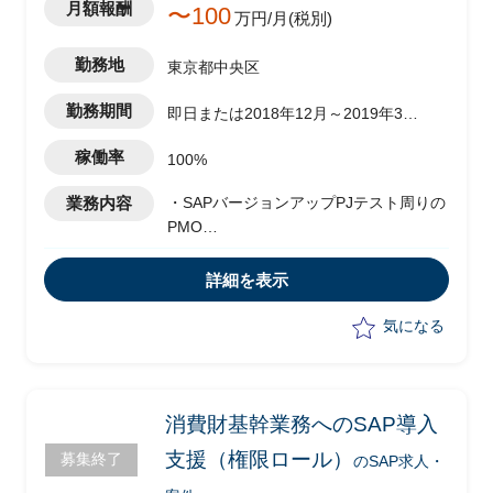
月額報酬
〜100
万円/月(税別)
勤務地
東京都中央区
勤務期間
即日または2018年12月～2019年3月
末(延長可能性あり)
稼働率
100%
業務内容
・SAPバージョンアップPJテスト周りの
PMO
・テストチームにおけるテスト推進業務
(テスト計画、テスト進捗方法の検討策
詳細を表示
定等)
・元請け社員と共に各種業務の遂行
気になる
消費財基幹業務へのSAP導入
支援（権限ロール）
募集終了
のSAP求人・