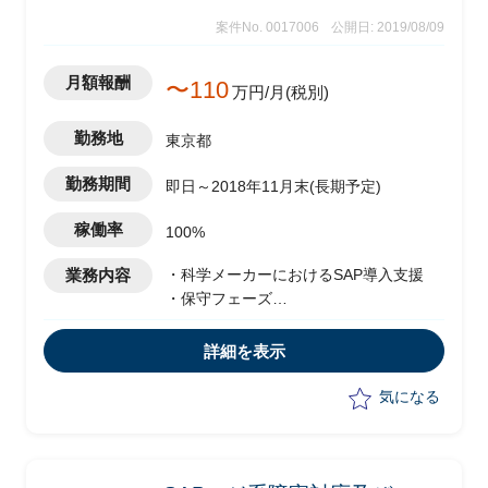
案件No. 0017006
公開日: 2019/08/09
月額報酬
〜110
万円/月(税別)
勤務地
東京都
勤務期間
即日～2018年11月末(長期予定)
稼働率
100%
業務内容
・科学メーカーにおけるSAP導入支援
・保守フェーズ
・本ロールは、FI/COシニアコンサルタ
ント
詳細を表示
気になる