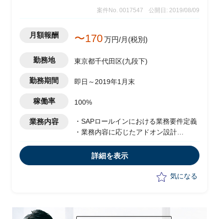
案件No. 0017547
公開日: 2019/08/09
月額報酬
〜170
万円/月(税別)
勤務地
東京都千代田区(九段下)
勤務期間
即日～2019年1月末
稼働率
100%
業務内容
・SAPロールインにおける業務要件定義
・業務内容に応じたアドオン設計
・エンドユーザーとの要件ヒアリング
詳細を表示
気になる