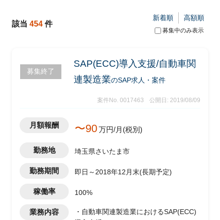
新着順
高額順
該当
454
件
募集中のみ表示
SAP(ECC)導入支援/自動車関
募集終了
連製造業
のSAP求人・案件
案件No. 0017463
公開日: 2019/08/09
月額報酬
〜90
万円/月(税別)
勤務地
埼玉県さいたま市
勤務期間
即日～2018年12月末(長期予定)
稼働率
100%
業務内容
・自動車関連製造業におけるSAP(ECC)