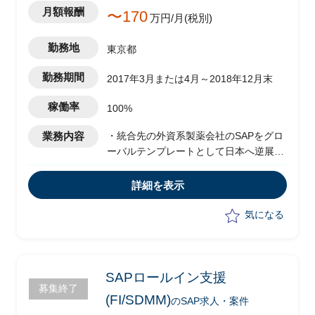
月額報酬
〜170
万円/月(税別)
勤務地
東京都
勤務期間
2017年3月または4月～2018年12月末
稼働率
100%
業務内容
・統合先の外資系製薬会社のSAPをグロ
ーバルテンプレートとして日本へ逆展
開、統合するPJ
・グローバルチーム主導のPJ
詳細を表示
・日本側の取りまとめ役として、クライ
アント側に立ちプロジェクトを推進
気になる
・チームのリードPMOとして各作業の推
進、取りまとめ、グローバルとのブリッ
ジを担当
・コマーシャルチームPMO：1名
SAPロールイン支援
募集終了
(FI/SDMM)
のSAP求人・案件