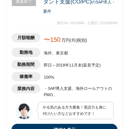
タント支援(CO/PC)
募集終了
のSAP求人・
案件
案件No. 0016986
公開日: 2019/08/09
月額報酬
〜150
万円/月(税別)
勤務地
海外、東京都
勤務期間
即日～2018年11月末(延長予定)
稼働率
100%
業務内容
・SAP導入支援、海外ロールアウトの
PMO
・ロールは、CO/PC担当
やる気のある方大募集！英語力も身に
(他のモジュールでのニーズもあり)
付けたい方などおすすめです！