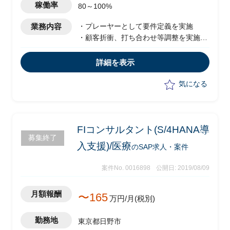
稼働率
80～100%
業務内容
・プレーヤーとして要件定義を実施
・顧客折衝、打ち合わせ等調整を実施
・サービス施設等関連事業見える化の要
件ヒアリング
詳細を表示
気になる
FIコンサルタント(S/4HANA導
募集終了
入支援)/医療
のSAP求人・案件
案件No. 0016898
公開日: 2019/08/09
月額報酬
〜165
万円/月(税別)
勤務地
東京都日野市