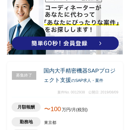
・グローバルテンプレート（グローバル
標準化SAP、グローバル標準のプロセス/
ポリシーの機能カバレッジ）の理解
・ハイレベルローカルシステムアーキテ
クチャ（インタフェース、ミドルウェ
ア、ハイレベルのデータフロー）、ビジ
ネスプロセスフローなどの外部ユニット
を含むハイレベルのローカル組織構造の
理解
・手順、チェックリスト、中央チームか
らのテンプレートを含む規格の理解
国内大手精密機器SAPプロジ
・現行のバッチジョブのスケジューリン
募集終了
グ、監視、エラー処理と制約の明確化
ェクト支援
のSAP求人・案件
・フォーム/レポート/変換（アップロー
ドとダウンロード）を含むハイレベルの
案件No. 0012938
公開日: 2019/08/09
要件/ NFRsとギャップの特定と優先順位
付け
月額報酬
〜100
万円/月(税別)
・あるべき統合、統合技術の認識及びキ
ー属性などの要件説明、リアルタイムベ
勤務地
東京都
ース/バッチジョブ、プロトコル、デー
タ/タイプ、周波数、データサイズ等のあ