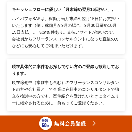
めには、下記を伸ばす必要があります。
キャッシュフローに優しい「月末締め翌月15日払い」。
・高いコミュニケーション能力
ハイパフォSAPは、稼働月当月末締め翌月15日にお支払い
PMOコンサルタントには、高いコミュニケーションの能
いたします（例：稼働月が9月の場合、9月30日締め10月
力が必要不可欠です。コミュニケーション能力には「聞
15日支払）。 ※諸条件あり。支払いサイトが短いので、
く」能力と「伝える」能力がありますが、PMOコンサル
会社員からフリーランスコンサルタントになった直後の方
タントには特に「伝える」能力が重要になります。プロジ
などにも安心してご利用いただけます。
ェクトを推進するために、PMOは人を動かすことが必要
になるため、折衝・交渉能力も当然に必要になります。
現在具体的に案件をお探しでない方のご登録も歓迎してお
なお、PMO未経験の場合、参画できる案件は非常に少な
ります。
い可能性があります。どの案件・求人であろうと基本的に
現在稼働中（常駐中も含む）のフリーランスコンサルタン
実務経験が求められるからです。
トの方や会社員として企業に在籍中のコンサルタントで独
しかしながら、ハイパフォPMOでは多種多様のPMO案件
立を検討中の方でも、案件紹介を受けたいときにタイムリ
を保有しており、ご登録者様のバックボーン次第ではご紹
ーに紹介されるために、前もってご登録ください。
介できる案件もある可能性があります。
案件にアサインされる際に必須資格はありませんが、
PMO関連の資格として「日本PMO協会認定資格」という
57,000名以上のフリーランスコンサルタントが利用する案
ものがあります。PMO未経験者はPMOの知識を身に付け
件サイトです。
るために学習してみるとよいでしょう。