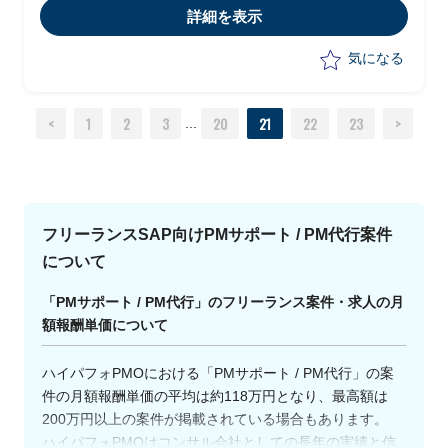
（中国、ベトナム子会社2社に展開予
詳細を表示
定）
・リーダーの元、権限実装作業の実施
気になる
・顧客とのコミュニケーション
<
1
2
3
20
21
22
23
>
...
フリーランスSAP向けPMサポート / PM代行案件
について
「PMサポート / PM代行」のフリーランス案件・求人の月
額報酬単価について
ハイパフォPMOにおける「PMサポート / PM代行」の案
件の月額報酬単価の平均は約118万円となり、最高額は
200万円以上の案件が掲載されている場合もあります。
ハイパフォPMOはコンサル会社としての長年の実績と信