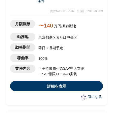
案件
案件No. 0013536
公開日: 2019/08/09
月額報酬
〜140
万円/月(税別)
勤務地
東京都港区または中央区
勤務期間
即日～長期予定
稼働率
100%
業務内容
・基幹業務へのSAP導入支援
・SAP権限ロールの実装
詳細を表示
気になる