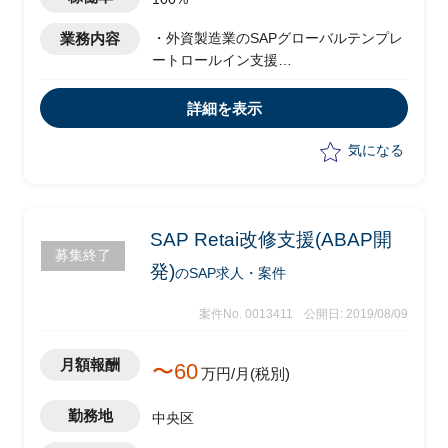
業務内容
・外資製造業のSAPグローバルテンプレ
ートロールイン支援
－SDコンサルタント
－マスタデータ移行担当
詳細を表示
－テクニカルコンサルタント（I/F担当）
－COコンサルタント
気になる
SAP Retai改修支援(ABAP開
募集終了
発)
のSAP求人・案件
案件No. 0013411
公開日: 2019/08/09
月額報酬
〜60
万円/月(税別)
勤務地
中央区