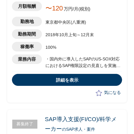
月額報酬
〜120
万円/月(税別)
勤務地
東京都中央区(八重洲)
勤務期間
2018年10月上旬～12月末
稼働率
100%
業務内容
・国内外に導入したSAPのUS-SOX対応
におけるSAP権限設定の見直しを実施済
み
（中国、ベトナム子会社2社に展開予
詳細を表示
定）
・リーダーの元、権限実装作業の実施
気になる
・顧客とのコミュニケーション
SAP導入支援(FI/CO)/科学メ
募集終了
ーカー
のSAP求人・案件