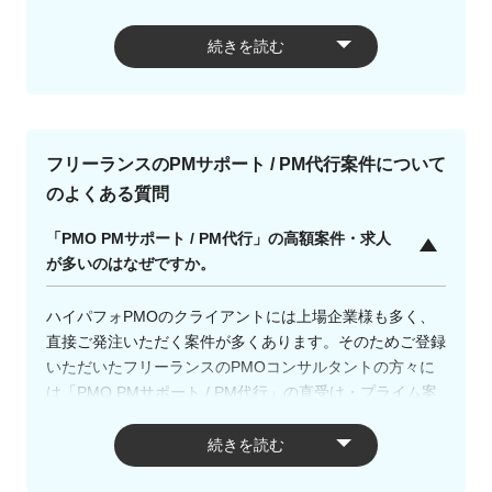
頼のあるINTLOOPが運営するフリーランス向けPMO案件
紹介サイトです。クライアントには上場企業様も多く、直
続きを読む
接ご発注いただく案件が多くあります。そのため、直受
け・プライム案件を紹介することができ、掲載されている
案件の報酬単価の平均は高額となります。
「PMサポート / PM代行」のフリーランス案件・求人の特
フリーランスのPMサポート / PM代行案件について
徴について
のよくある質問
「PMO PMサポート / PM代行」の高額案件・求人
PMOとは、Project Management Officeの略称で、プロジ
が多いのはなぜですか。
ェクトマネジメントの支援を行うこと、またはそれを実施
する組織・人物のことを意味します。
役割ごとにPMOを配置するか一人のPMOが複数の役割を
ハイパフォPMOのクライアントには上場企業様も多く、
担うかは、企業・PJ、案件・求人よって異なります。
直接ご発注いただく案件が多くあります。そのためご登録
いただいたフリーランスのPMOコンサルタントの方々に
「PMサポート / PM代行」案件としては具体的には下記の
は「PMO PMサポート / PM代行」の直受け・プライム案
ような案件があります。
件を紹介することができるため、高単価な案件が多数あり
ます。ハイパフォPMOでは、フリーランスの方が会社員
続きを読む
・金融機関向けのシステム設計・業務設計(PM)/情報通信
時代の人脈だけではつながることが難しい案件などをご紹