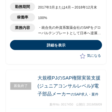
勤務期間
2017年3月または4月～2018年12月末
稼働率
100%
業務内容
・統合先の外資系製薬会社のSAPをグロ
ーバルテンプレートとして日本へ逆展
開、統合するPJ
・グローバルチーム主導のPJ
詳細を表示
・日本側の取りまとめ役として、クライ
アント側に立ちプロジェクトを推進
気になる
・チームのリードPMOとして各作業の推
進、取りまとめ、グローバルとのブリッ
ジを担当
・購買チームPMO：1名
大規模PJのSAP権限実装支援
(ジュニアコンサルレベル)/電
募集終了
子部品メーカー
のSAP求人・案件
案件No. 0017450
公開日: 2019/08/09