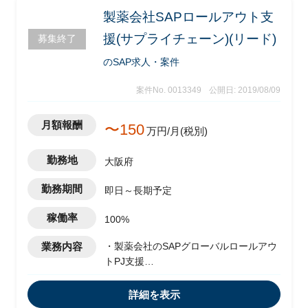
製薬会社SAPロールアウト支
援(サプライチェーン)(リード)
募集終了
のSAP求人・案件
案件No. 0013349
公開日: 2019/08/09
月額報酬
〜150
万円/月(税別)
勤務地
大阪府
勤務期間
即日～長期予定
稼働率
100%
業務内容
・製薬会社のSAPグローバルロールアウ
トPJ支援
・サプライチェーン領域のリード
詳細を表示