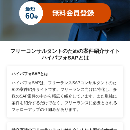
を担う
・金融機関向けのシステム設計・業務設計(PM)/情報通信
PJで決めたルールを守る・守らせる
サービス業
一部リモート（週2でリモート）
支援型PMO
WBSや課題管理表等の管理資料のメンテナンス作業を担
う
会議の調整やPJルームや什器・PCの管理など庶務的な業
フリーコンサルタントのための案件紹介サイト
務も担当する
ハイパフォSAPとは
案件・求人に応募される際には、求められる役割を正確に
把握しておくと、商談が進みやすくなります。ハイパフォ
ハイパフォSAPとは
PMOでは上記の3分類に基づき、各種案件で求めらる
ハイパフォSAPは、フリーランスSAPコンサルタントのた
PMOの種類を記載しておりますので是非ご確認くださ
めの案件紹介サイトです。フリーランス向けに特化し、多
い。
数のSAP案件の中から幅広く紹介しています。また単純に
「PMサポート / PM代行」のフリーランスPMOコンサル
案件を紹介するだけでなく、フリーランスに必要とされる
タントのスキル・キャリアについて
フォローアップの仕組みがあります。
PMOコンサルタントに求められるスキルは下記になりま
す。これはどのようなPMOの案件・PJにアサインされた