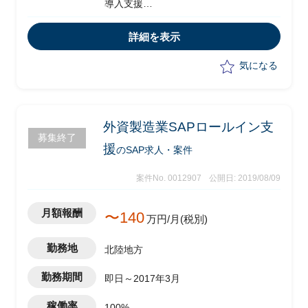
導入支援
・SD概要設計～PG～結合テスト1名
・インターフェース設計～PG～結合テ
詳細を表示
スト1名
(PLM(Agile)とSAP品目マスタ連携、
気になる
AsteriaからのDataをマッピングしてSAP
に取り込む連携など)
外資製造業SAPロールイン支
募集終了
援
のSAP求人・案件
案件No. 0012907
公開日: 2019/08/09
月額報酬
〜140
万円/月(税別)
勤務地
北陸地方
勤務期間
即日～2017年3月
稼働率
100%