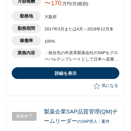
月額報酬
〜170
万円/月(税別)
勤務地
大阪府
勤務期間
2017年3月または4月～2018年12月末
稼働率
100%
業務内容
・統合先の外資系製薬会社のSAPをグロ
ーバルテンプレートとして日本へ逆展
開、統合するPJ
・グローバルチーム主導のPJ
詳細を表示
・日本側の取りまとめ役として、クライ
アント側に立ちプロジェクトを推進
気になる
・チームのリードPMOとして各作業の推
進、取りまとめ、グローバルとのブリッ
ジを担当
・サプライチェーンチームPMO：1名
製薬企業SAP品質管理(QM)チ
募集終了
ームリーダー
のSAP求人・案件