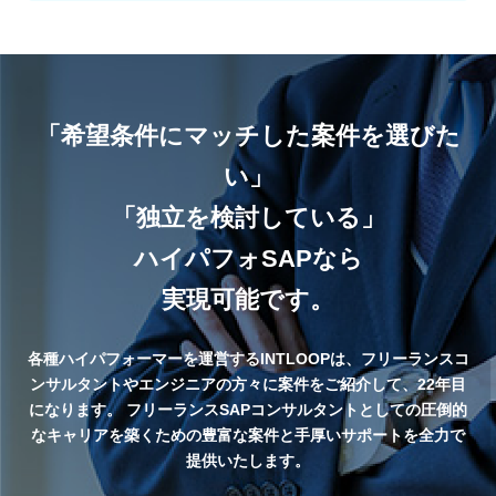
サービス業
介することで、フリーランスのスキルアップ・報酬アップ
金融機関向けのシステム設計、業務設計
をご支援致します。
エンジニア、外部ベンダー、クライアントとのスケジュー
「PMサポート / PM代行」のリモート案件・求人は
ル調整、折衝対応
ありますか。
・基幹システム刷新における複数PJのPMサポート/小売業
「希望条件にマッチした案件を選びた
現在ハイパフォPMOに掲載していある案件の多くがリモ
小売業のIT部門における基幹システム刷新業務
い」
ートワーク可の「PMサポート / PM代行」の案件・求人に
複数プロジェクトのPMサポート業務
なります。 ただ、「リモートワーク可」の詳細はアサイ
「独立を検討している」
ンされるPMOプロジェクトのによって異なり、「商談か
また、「PMO」といっても求められる役割・業務は異な
らフルリモート」というケースもあれば､「参画してから
ハイパフォSAPなら
り、下記のように3つの種類に分類することができます。
一定期間はオフィスで作業､その後はリモート」「週2日
実現可能です。
はリモート」など様々です。 ハイパフォPMOでは、各
指揮型PMO
PMO案件の詳細ページに「リモートワーク可」の詳細が
PMあるいはPJオーナーの参謀としての相談役をつとめ、
記載されていますので、案件に応募せずともリモートワー
PJ内でのルールの策定等を担う
各種ハイパフォーマーを運営するINTLOOPは、フリーランスコ
クの状況が確認することができます。
PJ全体を見渡し、課題やリスクに対する進言を行い、場
ンサルタントやエンジニアの方々に案件をご紹介して、22年目
合によっては、PMの代わりも担う
になります。
フリーランスSAPコンサルタントとしての圧倒的
例）
なキャリアを築くための豊富な案件と手厚いサポートを全力で
・ワークフローシステム構築支援（PM補佐）/製造業
管理型PMO
提供いたします。
フルリモート（初日のみPC貸与のため出社）
会議運営、部門間調整、課題解決等を実行し、PJの推進