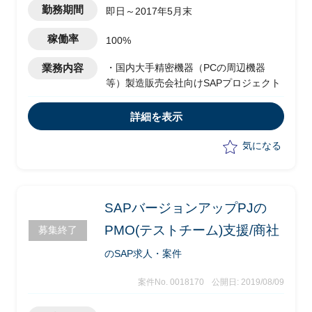
勤務期間
即日～2017年5月末
るべきインターフェイスのリスト作成
・構成チームのリードとマネージメント
稼働率
100%
・開発マネージャー/（コアチームとその
ADM工場を介して）オフショアチームと
業務内容
・国内大手精密機器（PCの周辺機器
ハイレベルのカスタム機能要件の議論
等）製造販売会社向けSAPプロジェクト
・構成チームと開発チームの調整
・クライアントチームと開発チームから
詳細を表示
の質問の明確化、サポート
・クライアントチームと展開のリードへ
気になる
毎週、毎月のレポート作成
SAPバージョンアップPJの
PMO(テストチーム)支援/商社
募集終了
のSAP求人・案件
案件No. 0018170
公開日: 2019/08/09