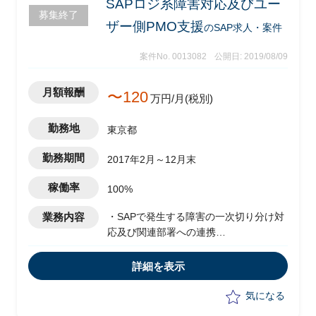
SAPロジ系障害対応及びユー
募集終了
ザー側PMO支援
のSAP求人・案件
案件No. 0013082
公開日: 2019/08/09
月額報酬
〜120
万円/月(税別)
勤務地
東京都
勤務期間
2017年2月～12月末
稼働率
100%
業務内容
・SAPで発生する障害の一次切り分け対
応及び関連部署への連携
・エンドユーザのIT部門支援PMO
・海外とのコミュニケーション、議事録
詳細を表示
の作成
気になる