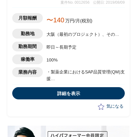
案件No. 0012656
公開日: 2019/08/09
月額報酬
〜140
万円/月(税別)
勤務地
大阪（最初のプロジェクト）、その他
地方
勤務期間
即日～長期予定
稼働率
100%
業務内容
・製薬企業におけるSAP品質管理(QM)支
援
・チームリーダー担当
・集中型のSAPと現行のビジネスプロセ
詳細を表示
ス/法令遵守/要件特定とあるべきビジネ
スプロセス/システム、実装のリーディン
気になる
グ/マネージング/テスティングのギャッ
プの認識
・サポートキーユーザートレーニングと
データ移行