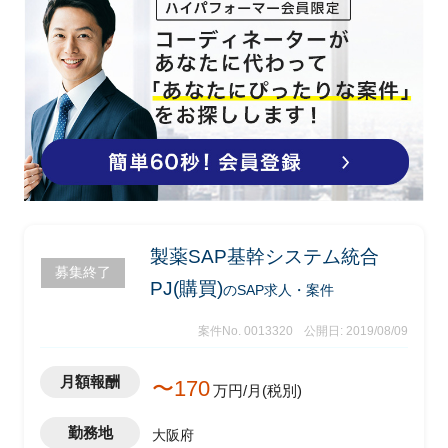
製薬SAP基幹システム統合
募集終了
PJ(購買)
のSAP求人・案件
案件No. 0013320
公開日: 2019/08/09
月額報酬
〜170
万円/月(税別)
勤務地
大阪府