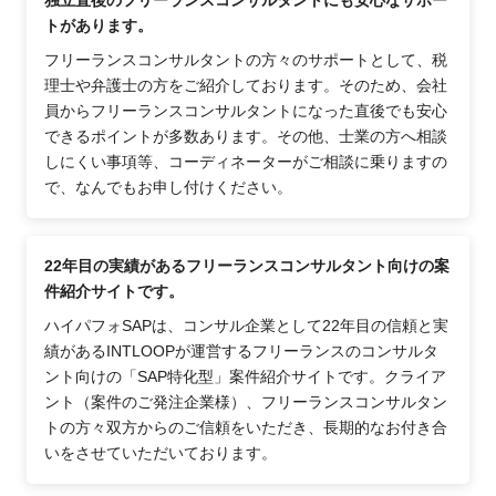
独立直後のフリーランスコンサルタントにも安心なサポー
としても求められるスキルになります。
トがあります。
フリーランスコンサルタントの方々のサポートとして、税
・プロジェクト全体の進捗管理能力（プロジェクトマネジ
理士や弁護士の方をご紹介しております。そのため、会社
メント）
員からフリーランスコンサルタントになった直後でも安心
PMOコンサルタントに最も必要なスキルは、進捗管理能
できるポイントが多数あります。その他、士業の方へ相談
力です。納期の遅れやコストの超過を防ぐため、常にプロ
しにくい事項等、コーディネーターがご相談に乗りますの
ジェクトを俯瞰して進捗状況を正確に把握し、状況の可視
で、なんでもお申し付けください。
化を行い、細かい課題を見落とさないで対策を取ることが
できるスキルがPMOには必要となります。
22年目の実績があるフリーランスコンサルタント向けの案
しかしながら、1998年にPMBOKが日本に展開されてか
件紹介サイトです。
ら、2000年代にPMOのノウハウが精緻化され必要性が浸
ハイパフォSAPは、コンサル企業として22年目の信頼と実
透し、2010年代には特別なスキルではなくプロジェクト
績があるINTLOOPが運営するフリーランスのコンサルタ
型従事者が、昇格していく際の必須スキルの１つになり、
ント向けの「SAP特化型」案件紹介サイトです。クライア
2020年代、プロジェクトマネジメントのスキルは特別な
ント（案件のご発注企業様）、フリーランスコンサルタン
モノではなく、既にコモディティ化していると認識してい
トの方々双方からのご信頼をいただき、長期的なお付き合
る。
いをさせていただいております。
そこで他のPMOコンサルタントとして差別化を目指すた