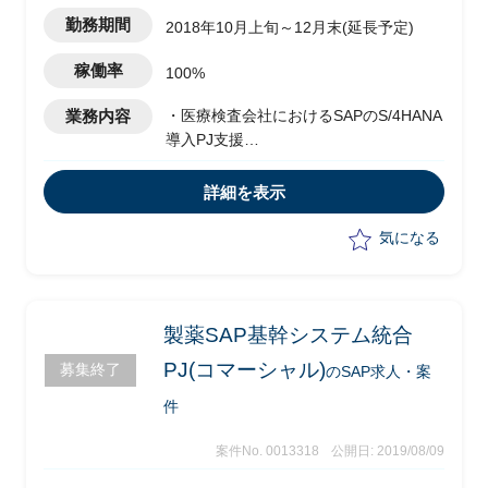
勤務期間
2018年10月上旬～12月末(延長予定)
稼働率
100%
業務内容
・医療検査会社におけるSAPのS/4HANA
導入PJ支援
・アドオン開発の基本設計フェーズ
・請求、改修(FI-AR)領域で、概要設計
詳細を表示
を実施
気になる
製薬SAP基幹システム統合
PJ(コマーシャル)
募集終了
のSAP求人・案
件
案件No. 0013318
公開日: 2019/08/09