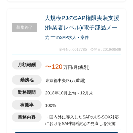
大規模PJのSAP権限実装支援
(作業者レベル)/電子部品メー
募集終了
カー
のSAP求人・案件
案件No. 0017785
公開日: 2019/08/09
月額報酬
〜120
万円/月(税別)
勤務地
東京都中央区(八重洲)
勤務期間
2018年10月上旬～12月末
稼働率
100%
業務内容
・国内外に導入したSAPのUS-SOX対応
におけるSAP権限設定の見直しを実施済
み