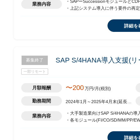
・SAPーSuccessionモジュールとCDPモ
業務内容
・上記システム導入に伴う要件の再定
・要件の再定義に伴う所調整/コミュ
詳細を
SAP S/4HANA導入支援(
募集終了
一部リモート
〜200
月額報酬
万円/月(税別)
勤務期間
2024年1月～2025年4月末(延長の
可能性有)
・大手製造業向けSAP S/4HANAの導
業務内容
・各モジュール(FI/CO/SD/MM/PP
・要件定義～保守運用まで実行
・Fit＆Gap分析
詳細を