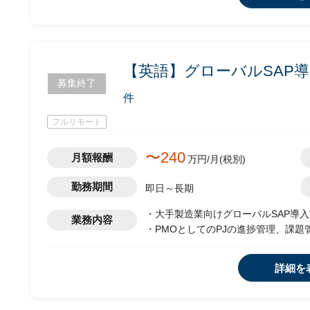
・テスト、移行手順書作成
・本番移行作業
・稼働後の不具合対応
【英語】グローバルSAP導
募集終了
件
フルリモート
〜240
月額報酬
万円/月(税別)
勤務期間
即日～長期
・大手製造業向けグローバルSAP導
業務内容
・PMOとしてのPJの進捗管理、課題
・米州展開の方針検討など日本側で検
MTG・計画立案）
詳細を
・日本側で検討したスケジュールや進
地コンサルとのコミュニケーション
・米州ローカルSAPコンサルのロー