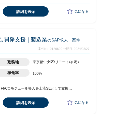
タスクの推進(本稼働フェーズ)
グラムの設計、ボトルネック分析、改善案の検討
詳細を表示
気になる
ム開発支援 | 製造業
のSAP求人・案件
案件No. 0126620
公開日: 2024/03/27
勤務地
東京都中央区/リモート(在宅)
稼働率
100%
FI/COモジュール導入を上流SEとして支援
要をもとに以下の業務を実施
詳細を表示
気になる