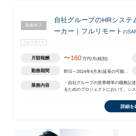
自社グループのHRシステ
募集終了
ーカー｜フルリモート
のSA
フルリモート
〜160
月額報酬
万円/月(税別)
勤務期間
即日～2024年4月末(延長の可能性
有)
・自社グループの世界標準の職務記述
業務内容
るためのプロジェクトにおいて、シス
・ITチームおよびHRシステム統合
クチャ、リスク分析/管理、システム
詳細を
・職務記述とコンピテンシーマネジメ
・導入予定であるHRシステム機能(Suc