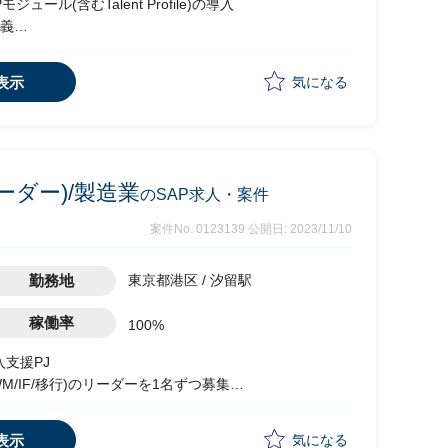
ジュール(含むTalent Profile)の導入
義
ニケーション(海外メンバーとのコミュニケーション有)
表示
気になる
リーダー)/製造業
のSAP求人・案件
案件No. 0123139
公開日: 2023/11/10
勤務地
東京都港区 / 汐留駅
稼働率
100%
入支援PJ
/EWM/IF/移行)のリーダーを1名ずつ募集
表示
気になる