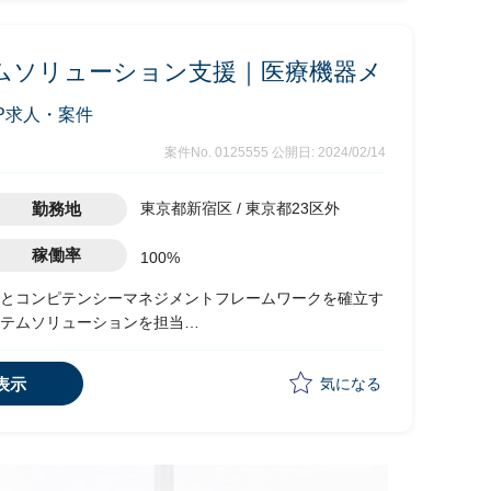
ムソリューション支援｜医療機器メ
P求人・案件
案件No. 0125555
公開日: 2024/02/14
勤務地
東京都新宿区 / 東京都23区外
稼働率
100%
とコンピテンシーマネジメントフレームワークを確立す
テムソリューションを担当
チームと連携して、システムのフレームワーク、アーキテ
要件定義、実装および他の関連イニシアティブとの調整
表示
気になる
ントシステムのガバナンスの開発
cessFactors)とビジネス要件に対する予測と準備