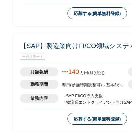
・ABAP開発関連のAMO保守引継ぎ
・バックオーダ処理向けアドオンプロ
応募する(簡単無料登録)
【SAP】製造業向けFI/CO領域システ
一部リモート
〜140
月額報酬
万円/月(税別)
勤務期間
即日(参画時期調整可)～基本3か月
更新
・SAP FI/CO導入支援
業務内容
・物流業エンドクライアント向けSAP 
・SAPコンサルからの要件、仕様概
-アドオン概要設計
応募する(簡単無料登録)
-開発～単体テスト