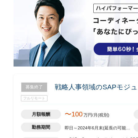
戦略人事領域のSAPモジュ
募集終了
フルリモート
〜100
月額報酬
万円/月(税別)
勤務期間
即日～2024年6月末(延長の可能性
有)