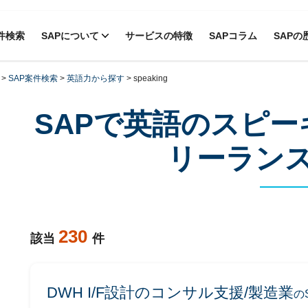
件検索
SAPについて
サービスの特徴
SAPコラム
SAPの
>
SAP案件検索
>
英語力から探す
>
speaking
SAPで英語のスピ
リーラン
230
該当
件
DWH I/F設計のコンサル支援/製造業
の