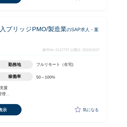
入ブリッジPMO/製造業
のSAP求人・案
案件No. 0122737
公開日: 2023/10/27
勤務地
フルリモート（在宅)
稼働率
50～100%
入支援
管理
討すべきPJ計画の推進と実行（素案作成・関係者との
表示
気になる
め方について、現地側（米州側）への展開・浸透など現
カル要件整理内容について、内容の大まかな理解とテンプ