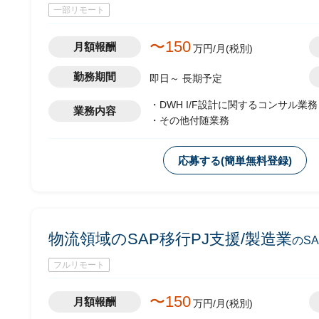
一部リモート
〜150
月額報酬
万円/月(税別)
勤務期間
即日～ 長期予定
・DWH I/F設計に関するコンサル業務
業務内容
・その他付随業務
応募する(簡単無料登録)
物流領域のSAP移行PJ支援/製造業
のS
フルリモート
〜150
月額報酬
万円/月(税別)