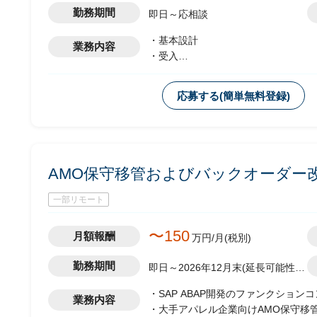
勤務期間
即日～応相談
・基本設計
業務内容
・受入
・テスト実施
・移行設計
応募する(簡単無料登録)
AMO保守移管およびバックオーダー
一部リモート
〜150
月額報酬
万円/月(税別)
勤務期間
即日～2026年12月末(延長可能性
有)
・SAP ABAP開発のファンクショ
業務内容
・大手アパレル企業向けAMO保守移