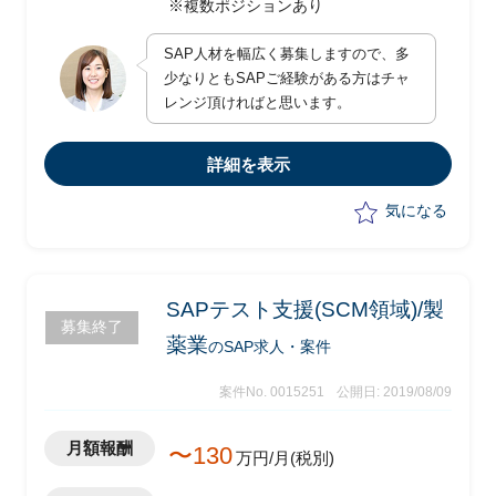
※複数ポジションあり
SAP人材を幅広く募集しますので、多
少なりともSAPご経験がある方はチャ
レンジ頂ければと思います。
詳細を表示
気になる
SAPテスト支援(SCM領域)/製
募集終了
薬業
のSAP求人・案件
案件No. 0015251
公開日: 2019/08/09
月額報酬
〜130
万円/月(税別)