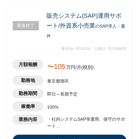
販売システム(SAP)運用サポ
ート/外資系小売業
募集終了
のSAP求人・案
件
案件No. 0018356
公開日: 2019/08/09
月額報酬
〜105
万円/月(税別)
勤務地
東京都港区
勤務期間
即日～長期予定
稼働率
100%
業務内容
・社内システムSAP等運用、保守のサポ
ート
・System Enhancement対応(要件定義、