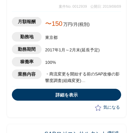
案件No. 0012939
公開日: 2019/08/09
月額報酬
〜150
万円/月(税別)
勤務地
東京都
勤務期間
2017年1月～2月末(延長予定)
稼働率
100%
業務内容
・商流変更を開始する前のSAP改修の影
響度調査(組織変更)
（組織構造変更を見据えたシステム改修
に関する影響度調査の実施）
詳細を表示
・現行システム調査をした上でハイレベ
ルな改修方針の検討
気になる