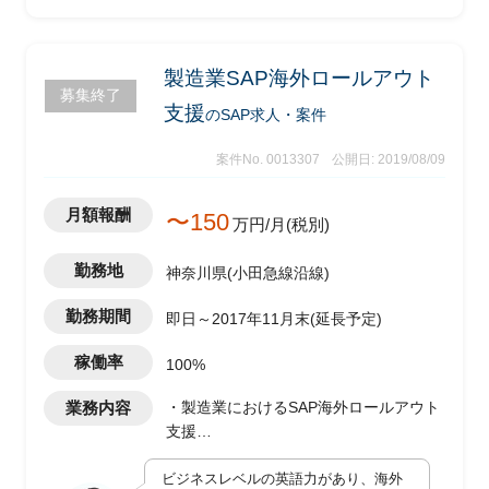
製造業SAP海外ロールアウト
募集終了
支援
のSAP求人・案件
案件No. 0013307
公開日: 2019/08/09
月額報酬
〜150
万円/月(税別)
勤務地
神奈川県(小田急線沿線)
勤務期間
即日～2017年11月末(延長予定)
稼働率
100%
業務内容
・製造業におけるSAP海外ロールアウト
支援
・対応モジュール：SD、MM、FI
ビジネスレベルの英語力があり、海外