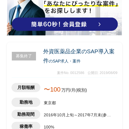
外資医薬品企業のSAP導入案
募集終了
件
のSAP求人・案件
案件No. 0012586
公開日: 2019/08/09
月額報酬
〜100
万円/月(税別)
勤務地
東京都
勤務期間
2016年10月上旬～2017年7月末(参画
時期は多少ずれる可能性あり）
稼働率
100%