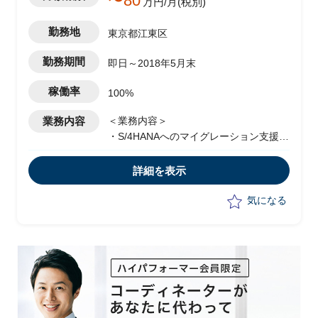
〜80
万円/月(税別)
勤務地
東京都江東区
勤務期間
即日～2018年5月末
稼働率
100%
業務内容
＜業務内容＞
・S/4HANAへのマイグレーション支援
・SAPリプレース作業支援
・BASIS運用関連対応支援
詳細を表示
＜システム環境＞
・対象システム（S4HANA/SLT及び
気になる
ERP/BI/EP/PI/ADS/MDM/GRC/Solman）
・OS：Windows
・DBMS：SQLServer