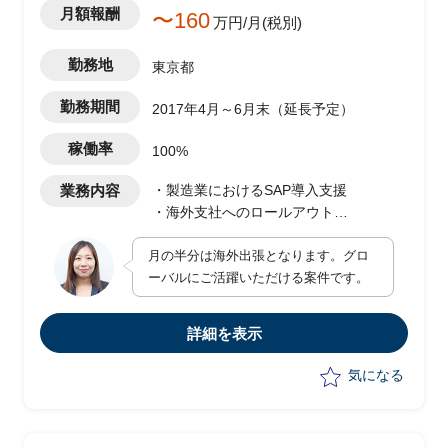
月額報酬
〜160
万円/月(税別)
勤務地
東京都
勤務期間
2017年4月～6月末（延長予定）
稼働率
100%
業務内容
・製造業におけるSAP導入支援
・海外支社へのロールアウト
・販売管理（SD）および会計（FI/CO）
月の半分は海外出張となります。グロ
領域のリーダー
ーバルにご活躍いただける案件です。
もしくはプロジェクト全体のPMO
詳細を表示
気になる