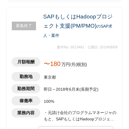
SAPもしくはHadoopプロジ
ェクト支援(PM/PMO)
募集終了
のSAP求
人・案件
案件No. 0013481
公開日: 2019/08/09
月額報酬
〜180
万円/月(税別)
勤務地
東京都
勤務期間
即日～2018年6月末(長期予定)
稼働率
100%
業務内容
・元請け会社のプログラムマネージャの
もと、SAPもしくはHadoopプロジェク
トの管理、運用を実施