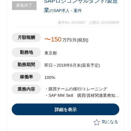
SAPロジコンサルタント/製造
募集終了
業
のSAP求人・案件
案件No. 0015687
公開日: 2019/08/09
月額報酬
〜150
万円/月(税別)
勤務地
東京都
勤務期間
即日～2018年6月末(延長予定)
稼働率
100%
業務内容
・購買チームの移行/トレーニング
・SAP MM Skill 購買/資材関連業務知識
があると尚可
・主体的に他メンバーを率いてタスクを
詳細を表示
主導
気になる