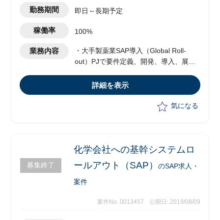
勤務期間
即日～長期予定
稼働率
100%
業務内容
・大手製薬業SAP導入（Global Roll-
out）PJで要件定義、開発、導入、展開
の一連のプロセスを支援
・ファンクションコンサルティング
詳細を表示
－SD（リード）
－APO（リード）
気になる
－PM/EAMもしくはPP（メンバー）
－BI（メンバー）
・英語でのコミュニケーション
（特にリードは英語での交渉、ミーティ
化学会社への基幹システムロ
ングに支障がないレベル必須)
ールアウト（SAP）
募集終了
のSAP求人・
案件
案件No. 0013457
公開日: 2019/08/09