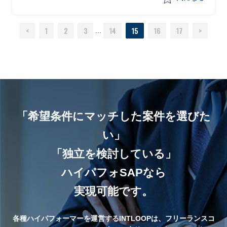
・現SAP間接材購買システムの現状調査/
計画策定
<
1
2
3
14
15
16
17
>
...
「希望条件にマッチした案件を選びた
い」
「独立を検討している」
ハイパフォSAPなら
実現可能です。
各種ハイパフォーマーを運営するINTLOOPは、フリーランスコ