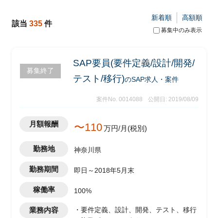
新着順
高額順
該当
335
件
募集中のみ表示
SAP要員(要件定義/設計/開発/
募集終了
テスト/移行)
のSAP求人・案件
案件No. 0014088
公開日: 2019/08/09
月額報酬
〜110
万円/月(税別)
勤務地
神奈川県
勤務期間
即日～2018年5月末
稼働率
100%
業務内容
・要件定義、設計、開発、テスト、移行