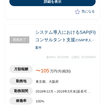
現行システム調査、受入テスト～本番稼
詳細を表示
動)
・業務メンバーからの問い合わせ対応
気になる
システム導入におけるSAP(FI)
コンサルタント支援
募集終了
のSAP求人・
案件
案件No. 0018389
公開日: 2019/08/09
月額報酬
〜105
万円/月(税別)
勤務地
東京都、大阪府
勤務期間
2018年12月～2019年3月末(延長可能
性あり)
稼働率
100%