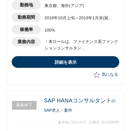
勤務地
東京都、海外(アジア)
勤務期間
2018年10月上旬～2019年1月末(延長
予定)
稼働率
100%
業務内容
・本ロールは、ファイナンス系ファンク
ションコンサルタン
ト
.
詳細を表示
・既存システム(SAP-SD/MM/FI/CO)を
別途新たに構築したグループ統一基盤
気になる
(SAP Central Finance)に統合する
・既存システムはグループ本社(日本)が
導入済み
・グループ統一基盤は海外別拠点(アジ
SAP HANAコンサルタント
の
募集終了
ア)にて構築、運用されている
SAP求人・案件
・ローカルシステムの要件の取り纏め
て、海外拠点へ提示しマイグレーション
案件No. 0013479
公開日: 2019/08/09
を推進する