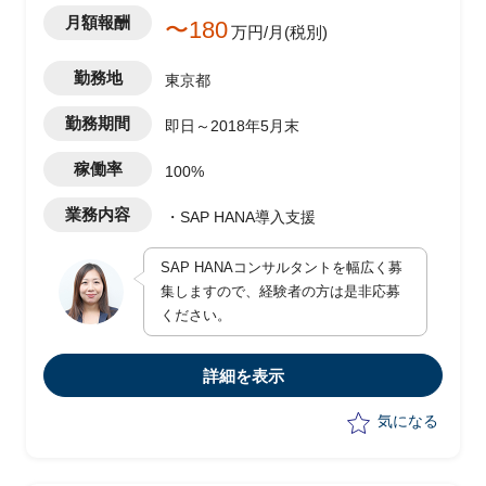
・現行のローカルシステムの機能要件を
月額報酬
〜180
既存ドキュメントやユーザー、IT部門へ
万円/月(税別)
のヒアリングなどを通じて取り纏める
・取り纏めた要件をグループ統一基盤管
勤務地
東京都
理部隊へ提示
・要件提示後の要件調整やテスト、移行
勤務期間
即日～2018年5月末
サポートなどを推進する
稼働率
100%
業務内容
・SAP HANA導入支援
SAP HANAコンサルタントを幅広く募
集しますので、経験者の方は是非応募
ください。
詳細を表示
気になる