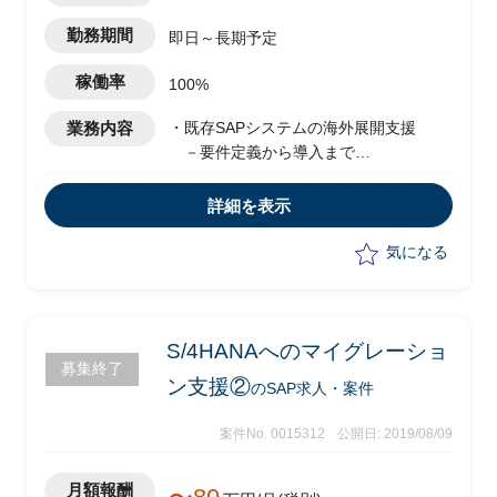
勤務期間
即日～長期予定
稼働率
100%
業務内容
・既存SAPシステムの海外展開支援
－要件定義から導入まで
－インド、香港、マレーシアへの展開
を予定
詳細を表示
・FI/MMのコンサルティング
気になる
S/4HANAへのマイグレーショ
募集終了
ン支援②
のSAP求人・案件
案件No. 0015312
公開日: 2019/08/09
月額報酬