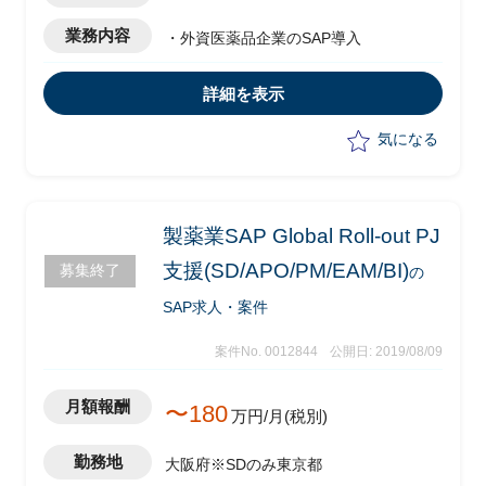
業務内容
・外資医薬品企業のSAP導入
詳細を表示
気になる
製薬業SAP Global Roll-out PJ
支援(SD/APO/PM/EAM/BI)
募集終了
の
SAP求人・案件
案件No. 0012844
公開日: 2019/08/09
月額報酬
〜180
万円/月(税別)
勤務地
大阪府※SDのみ東京都