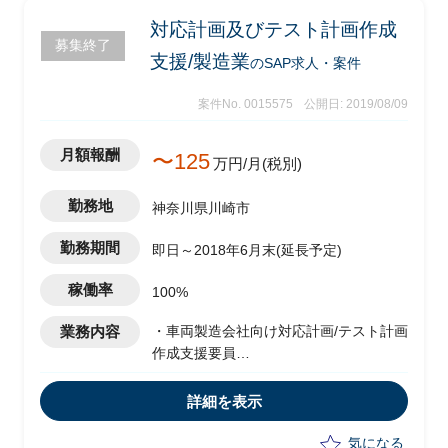
対応計画及びテスト計画作成
募集終了
支援/製造業
のSAP求人・案件
案件No. 0015575
公開日: 2019/08/09
月額報酬
〜125
万円/月(税別)
勤務地
神奈川県川崎市
勤務期間
即日～2018年6月末(延長予定)
稼働率
100%
業務内容
・車両製造会社向け対応計画/テスト計画
作成支援要員
・クライアント指針のもとシステム影響
分析を行い、対応計画とテスト計画を英
詳細を表示
語で作成
（計画書は既存資料あり）
気になる