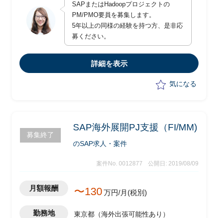
SAPまたはHadoopプロジェクトの
PM/PMO要員を募集します。
5年以上の同様の経験を持つ方、是非応
募ください。
詳細を表示
気になる
SAP海外展開PJ支援（FI/MM)
募集終了
のSAP求人・案件
案件No. 0012877
公開日: 2019/08/09
月額報酬
〜130
万円/月(税別)
勤務地
東京都（海外出張可能性あり）