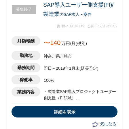
SAP導入ユーザー側支援(FI)/
募集終了
製造業
のSAP求人・案件
案件No. 0018279
公開日: 2019/08/09
月額報酬
〜140
万円/月(税別)
勤務地
神奈川県川崎市
勤務期間
即日～2019年1月末(延長予定)
稼働率
100%
業務内容
・製造業SAP導入プロジェクトユーザー
側支援（FI領域）
・総合試験及びそれ以降の問題解決、調
整
詳細を表示
気になる