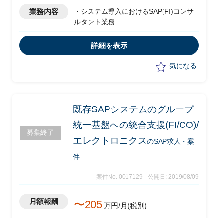
業務内容
・システム導入におけるSAP(FI)コンサ
ルタント業務
詳細を表示
気になる
既存SAPシステムのグループ
統一基盤への統合支援(FI/CO)/
募集終了
エレクトロニクス
のSAP求人・案
件
案件No. 0017129
公開日: 2019/08/09
月額報酬
〜205
万円/月(税別)