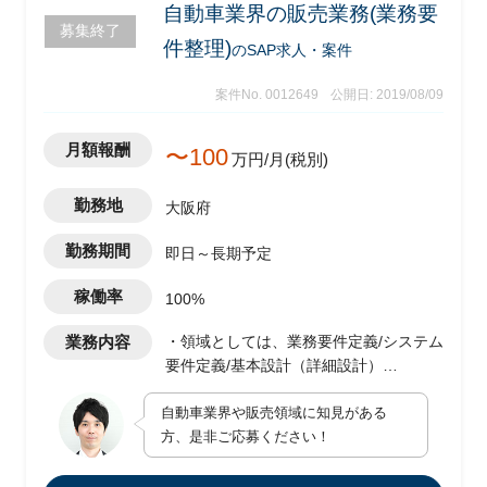
自動車業界の販売業務(業務要
募集終了
件整理)
のSAP求人・案件
案件No. 0012649
公開日: 2019/08/09
月額報酬
〜100
万円/月(税別)
勤務地
大阪府
勤務期間
即日～長期予定
稼働率
100%
業務内容
・領域としては、業務要件定義/システム
要件定義/基本設計（詳細設計）
・タスクは、クライアントの営業部門に
自動車業界や販売領域に知見がある
対しSAP SDの基本機能を用いた業務改
方、是非ご応募ください！
革を推進するため、Fit&Gapを実施