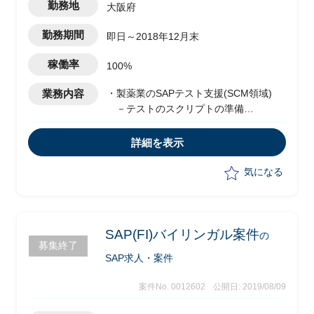
勤務地
大阪府
勤務期間
即日～2018年12月末
稼働率
100%
業務内容
・製薬業のSAPテスト支援(SCM領域)
－テストのスクリプトの準備
－インターフェイスのテスト調整
－受け入れテストへ向けての準備
詳細を表示
－クライアント並びにクライアント取
引先との調整作業
気になる
※インプリメント自体は別ベンダーが担
当
※ユーザートレーニングは別部隊が担当
SAP(FI)バイリンガル案件
の
募集終了
SAP求人・案件
案件No. 0012602
公開日: 2019/08/09