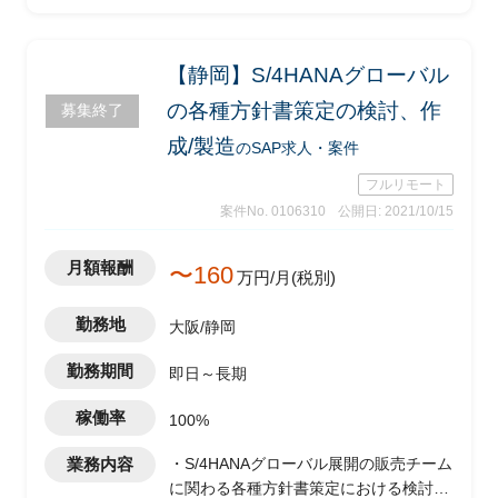
【静岡】S/4HANAグローバル
の各種方針書策定の検討、作
募集終了
成/製造
のSAP求人・案件
フルリモート
案件No. 0106310
公開日: 2021/10/15
月額報酬
〜160
万円/月(税別)
勤務地
大阪/静岡
勤務期間
即日～長期
稼働率
100%
業務内容
・S/4HANAグローバル展開の販売チーム
に関わる各種方針書策定における検討、