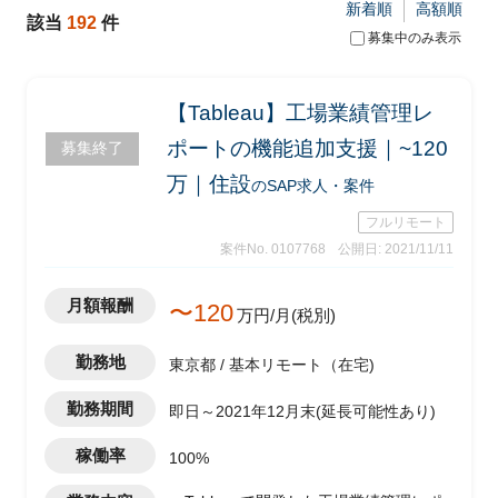
新着順
高額順
該当
192
件
募集中のみ表示
【Tableau】工場業績管理レ
ポートの機能追加支援｜~120
募集終了
万｜住設
のSAP求人・案件
フルリモート
案件No. 0107768
公開日: 2021/11/11
月額報酬
〜120
万円/月(税別)
勤務地
東京都 / 基本リモート（在宅)
勤務期間
即日～2021年12月末(延長可能性あり)
稼働率
100%