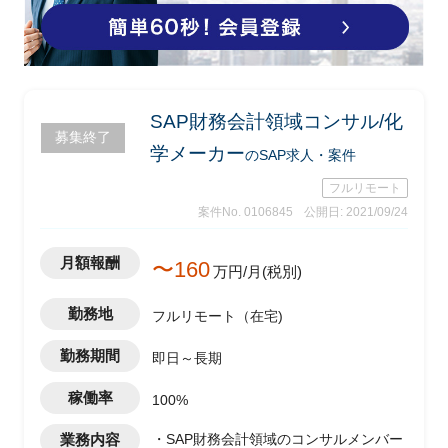
SAP財務会計領域コンサル/化
募集終了
学メーカー
のSAP求人・案件
フルリモート
案件No. 0106845
公開日: 2021/09/24
月額報酬
〜160
万円/月(税別)
勤務地
フルリモート（在宅)
勤務期間
即日～長期
稼働率
100%
業務内容
・SAP財務会計領域のコンサルメンバー