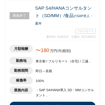
SAP S4/HANAコンサルタン
ト（SD/MM）/食品
募集終了
のSAP求人・
案件
フルリモート
案件No. 0106154
公開日: 2021/08/13
月額報酬
〜180
万円/月(税別)
勤務地
東京都 / フルリモート（在宅) / 三越前
駅
勤務期間
即日～長期
稼働率
100%
業務内容
・SAP S4/HANA導入 SD・MMコンサル
タント
・単体テスト以降のPMとしての支援