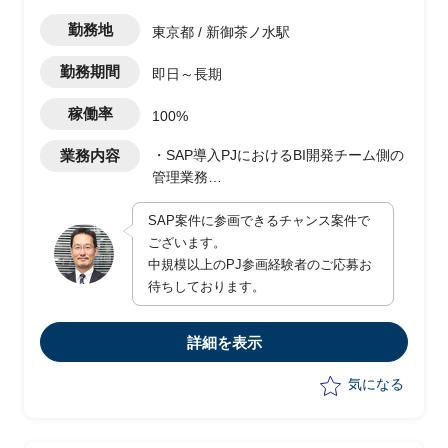
勤務地
東京都 / 新御茶ノ水駅
勤務期間
即日～長期
稼働率
100%
業務内容
・SAP導入PJにおけるBI開発チーム側の
管理業務
・BI開発チームの取り纏め(3.4チーム想
SAP案件に参画できるチャンス案件で
定)
ございます。
・進捗管理/品質管理/課題管理
中規模以上のPJ参画経験者のご応募お
・PJチーム内問い合わせ窓口対応
待ちしております。
・開発ルール規定の周知及び定期確認
・社内向け資料作成(Powerpoint資料)
詳細を表示
気になる