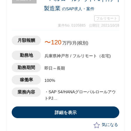
製造業
のSAP求人・案件
フルリモート
案件No. 0105885
公開日: 2021/10/18
月額報酬
〜120
万円/月(税別)
勤務地
兵庫県神戸市 / フルリモート（在宅)
勤務期間
即日～長期
稼働率
100%
業務内容
・SAP S4/HANAグローバルロールアウ
トPJ
・要件定義は終了し、開発フェーズに移
っている状況
詳細を表示
・基本～詳細設計、実装、テスト、UAT
の一連を実施
気になる