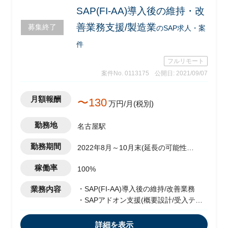
SAP(FI-AA)導入後の維持・改
善業務支援/製造業
募集終了
のSAP求人・案
件
フルリモート
案件No. 0113175
公開日: 2021/09/07
月額報酬
〜130
万円/月(税別)
勤務地
名古屋駅
勤務期間
2022年8月～10月末(延長の可能性あ
り)
稼働率
100%
業務内容
・SAP(FI-AA)導入後の維持/改善業務
・SAPアドオン支援(概要設計/受入テス
ト)
詳細を表示