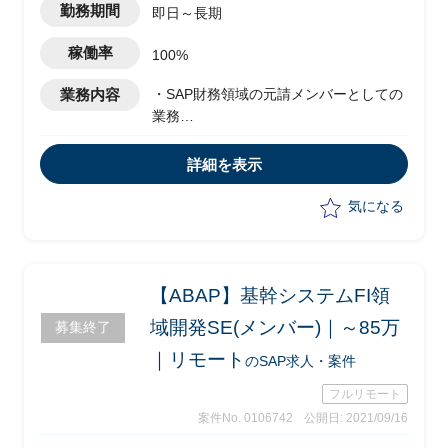
勤務期間
即日～長期
稼働率
100%
業務内容
・SAP財務領域の元請メンバーとしての
業務
・ベンダー製造プログラムの受入支援
・モジュール内外結合テストの仕様書作
詳細を表示
成・テストの実施
・ジョブ設計、定義、実装
気になる
・権限・メニュー設計、定義、実装
・移行関連設計、データ整備、説明資料
の作成等
【ABAP】基幹システムFI領
域開発SE(メンバー)｜～85万
募集終了
｜リモート
のSAP求人・案件
フルリモート
案件No. 0106742
公開日: 2021/09/16