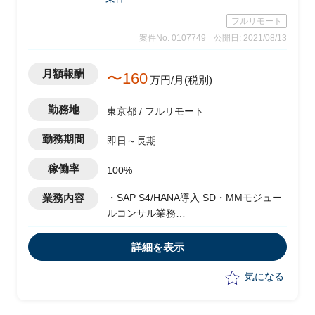
フルリモート
案件No. 0107749
公開日: 2021/08/13
月額報酬
〜160
万円/月(税別)
勤務地
東京都 / フルリモート
勤務期間
即日～長期
稼働率
100%
業務内容
・SAP S4/HANA導入 SD・MMモジュー
ルコンサル業務
・S4業務プロセスの検討
・周辺システム側との連携方式(IF方式検
詳細を表示
討)等
気になる