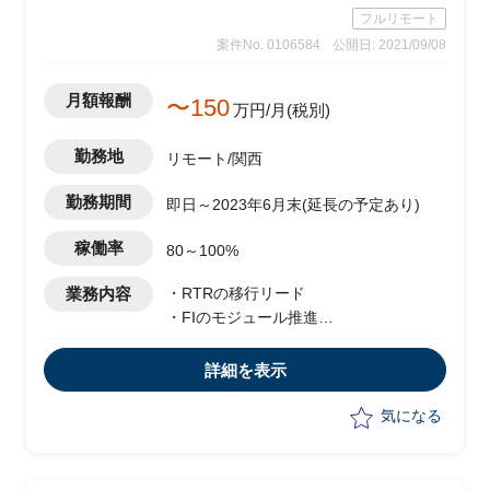
フルリモート
案件No. 0106584
公開日: 2021/09/08
月額報酬
〜150
万円/月(税別)
勤務地
リモート/関西
勤務期間
即日～2023年6月末(延長の予定あり)
稼働率
80～100%
業務内容
・RTRの移行リード
・FIのモジュール推進
・SAPデータ移行
・クライアントファシリテーション
詳細を表示
・各チーム(FI/CO/AA/RAR/CLM)担当と
協同して移行タスクの推進
気になる
・進め方のクライアントとの討議、進捗
管理、課題管理など