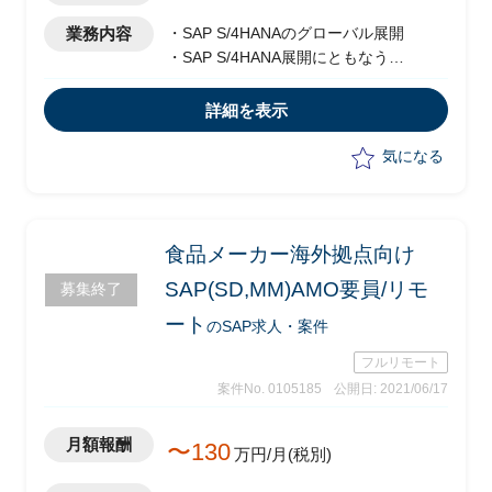
業務内容
・SAP S/4HANAのグローバル展開
・SAP S/4HANA展開にともなう
CCOE(ガバナンス)組織立上げ検討
詳細を表示
気になる
食品メーカー海外拠点向け
SAP(SD,MM)AMO要員/リモ
募集終了
ート
のSAP求人・案件
フルリモート
案件No. 0105185
公開日: 2021/06/17
月額報酬
〜130
万円/月(税別)