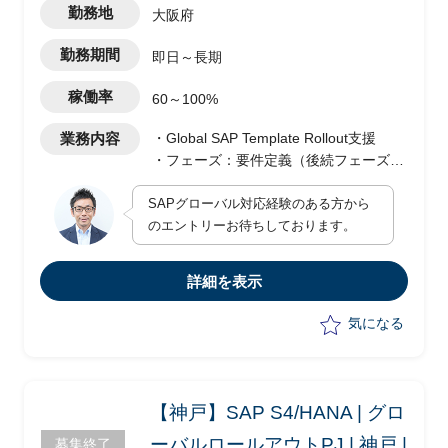
勤務地
大阪府
勤務期間
即日～長期
稼働率
60～100%
業務内容
・Global SAP Template Rollout支援
・フェーズ：要件定義（後続フェーズあ
り）
SAPグローバル対応経験のある方から
・会計（FI/CO）コンサルタント業務
のエントリーお待ちしております。
詳細を表示
気になる
【神戸】SAP S4/HANA | グロ
ーバルロールアウトPJ | 神戸 |
募集終了