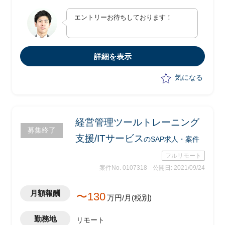
作成業務
エントリーお待ちしております！
・権限方針書の作成
・移行方針書の作成
詳細を表示
気になる
経営管理ツールトレーニング
募集終了
支援/ITサービス
のSAP求人・案件
フルリモート
案件No. 0107318
公開日: 2021/09/24
月額報酬
〜130
万円/月(税別)
勤務地
リモート