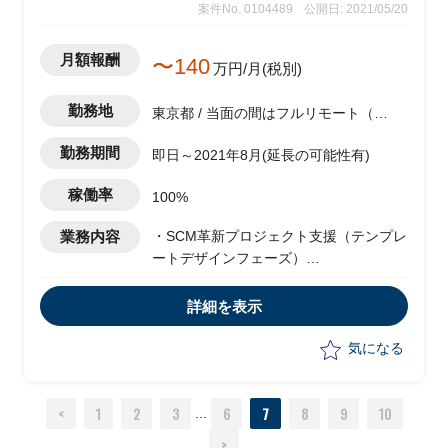
案件No. 0104489
公開日: 2021/05/20
月額報酬
〜140
万円/月(税別)
勤務地
東京都 / 当面の間はフルリモート（在
宅)
勤務期間
即日～2021年8月(延長の可能性有)
稼働率
100%
業務内容
・SCM革新プロジェクト支援（テンプレ
ートデザインフェーズ）
・TO-BE業務プロセス（Level4）設計
・S/4 各種定義
詳細を表示
・PoC準備
・生産（PP）・購買（MM）領域の業務
気になる
プロセス（Level4）設計
・ 全フェーズまでに定義された業務要
<
1
2
3
6
7
8
9
10
件・Level3プロセスをベースに、S/4
...
PP/MMスキルを活用し、L4を定義
>