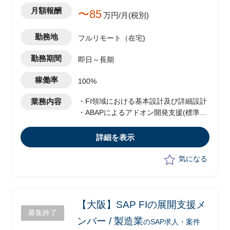
月額報酬
〜85
万円/月(税別)
勤務地
フルリモート（在宅)
勤務期間
即日～長期
稼働率
100%
業務内容
・FI領域における基本設計及び詳細設計
・ABAPによるアドオン開発支援(標準拡
張開発等)
・共通機能外部設計
詳細を表示
・権限i及びメニュー実装準備/実機検証/
設計/実装
気になる
・ジョブ設計及び実装
・開発者QA対応
・単体テスト/受入テスト/結合テスト支
援
【大阪】SAP FIの展開支援メ
募集終了
・テストデータ作成
ンバー / 製造業
のSAP求人・案件