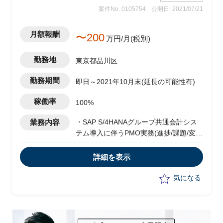
案件No. 0105754
公開日: 2021/07/21
月額報酬
〜200
万円/月(税別)
勤務地
東京都品川区
勤務期間
即日～2021年10月末(延長の可能性有)
稼働率
100%
業務内容
・SAP S/4HANAグループ共通会計シス
テム導入に伴うPMO実務(進捗/課題/変更
などの管理や、作業標準の定義/展開他）
詳細を表示
気になる