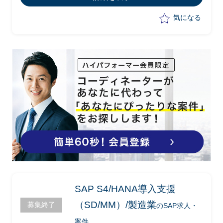
気になる
SAP S4/HANA導入支援
（SD/MM）/製造業
募集終了
のSAP求人・
案件