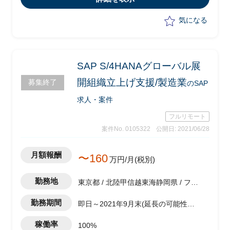
気になる
SAP S/4HANAグローバル展
開組織立上げ支援/製造業
募集終了
のSAP
求人・案件
フルリモート
案件No. 0105322
公開日: 2021/06/28
月額報酬
〜160
万円/月(税別)
勤務地
東京都 / 北陸甲信越東海静岡県 / フル
リモート（在宅)
勤務期間
即日～2021年9月末(延長の可能性あ
り)
稼働率
100%