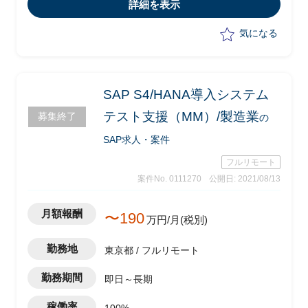
・インドSIerによるオフショア開発支援
詳細を表示
・PMO運営支援
・日本向け導入テンプレートをUS/ASIA-
気になる
Pacificに展開
・海外からの資料レビュー
SAP S4/HANA導入システム
テスト支援（MM）/製造業
募集終了
の
SAP求人・案件
フルリモート
案件No. 0111270
公開日: 2021/08/13
月額報酬
〜190
万円/月(税別)
勤務地
東京都 / フルリモート
勤務期間
即日～長期
稼働率