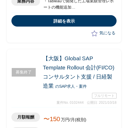
業務内容
・Tableauで開発した工場業績管理レポ
ートの機能追加
・Tableau Prepで開発されたレポート/レ
ポートに表示するデータ形式を整える事
詳細を表示
前処理の改修
・従来システムからTableauレポートに
気になる
切り替えようとしている
【大阪】Global SAP
Template Rollout 会計(FI/CO)
募集終了
コンサルタント支援 / 日経製
造業
のSAP求人・案件
フルリモート
案件No. 0102444
公開日: 2021/10/18
月額報酬
〜150
万円/月(税別)