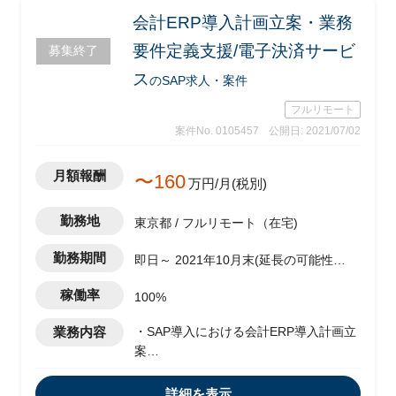
会計ERP導入計画立案・業務
要件定義支援/電子決済サービ
募集終了
ス
のSAP求人・案件
フルリモート
案件No. 0105457
公開日: 2021/07/02
月額報酬
〜160
万円/月(税別)
勤務地
東京都 / フルリモート（在宅)
勤務期間
即日～ 2021年10月末(延長の可能性
有)
稼働率
100%
業務内容
・SAP導入における会計ERP導入計画立
案
・業務要件定義支援
詳細を表示