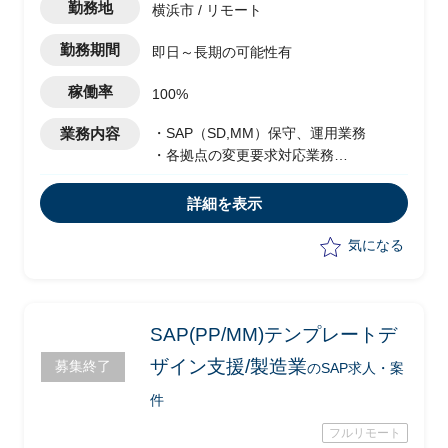
勤務地
横浜市 / リモート
勤務期間
即日～長期の可能性有
稼働率
100%
業務内容
・SAP（SD,MM）保守、運用業務
・各拠点の変更要求対応業務
・開発ベンダーからのソリューション/テ
スト計画の妥当性確認業務
詳細を表示
・各拠点の課外管理、作業管理業務
・問い合わせ、障害復旧対応
気になる
SAP(PP/MM)テンプレートデ
ザイン支援/製造業
募集終了
のSAP求人・案
件
フルリモート