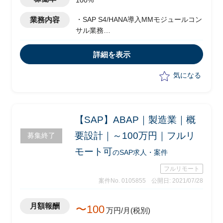
100%
業務内容
・SAP S4/HANA導入MMモジュールコン
サル業務
・システムテストにおけるコンサルタン
トとしての支援
詳細を表示
・周辺システム側との連携周りのテスト
支援
気になる
・仕様書レビュー
【SAP】ABAP｜製造業｜概
要設計｜～100万円｜フルリ
募集終了
モート可
のSAP求人・案件
フルリモート
案件No. 0105855
公開日: 2021/07/28
月額報酬
〜100
万円/月(税別)