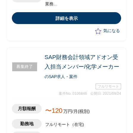
業務
・移行（マスタ・トランザクション)に
おけるPJ
詳細を表示
・アドオン受入れ等の推進
・お客様のリード
気になる
SAP財務会計領域アドオン受
入担当メンバー/化学メーカー
募集終了
のSAP求人・案件
フルリモート
案件No. 0106846
公開日: 2021/09/24
月額報酬
〜120
万円/月(税別)
勤務地
フルリモート（在宅)