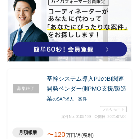
基幹システム導入PJのBI関連
開発ベンダー側PMO支援/製造
募集終了
業
のSAP求人・案件
フルリモート
案件No. 0105499
公開日: 2021/07/06
月額報酬
〜120
万円/月(税別)