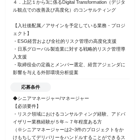
４．上記１から3に係るDigital Transformation（デジタ
ル観点での改善及び高度化）のコンサルティング
【入社後配属／アサインを予定している業務・プロジ
ェクト】
・ESG経営および全社的リスク管理の高度化支援
・日系グローバル製造業に対する戦略的リスク管理導
入支援
・取締役会の定義とメンバー選定、経営アジェンダに
影響を与える外部環境分析提案
応募条件
◆シニアマネージャー/マネージャー
【必須要件】
・リスク領域におけるコンサルティング経験、アドバ
イザリー業務経験が５年～７年程度ある方
（※シニアマネージャーは2~3件のプロジェクトをか
けもちしてデリバリーをハンドルすることができるス