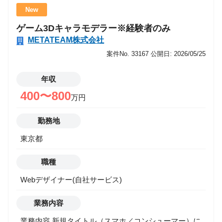
事業部では、単なる開発支援にとどまらず、 「クリエ
New
イターが本来の力を最大化できるチーム」を目指して
ゲーム3Dキャラモデラー※経験者のみ
います。 今後は、 ・ハイエンドタイトル開発支援 ・
METATEAM株式会社
IPを活用したコンテンツ開発 ・AI／デジタルツインを
活用した新規事業創出 など、エンタメ×テクノロジー
案件No. 33167
公開日: 2026/05/25
の交差点で新しい挑戦を続けていきます。 “ゲーム開
発の先”に広がる可能性を、一緒に形にしていきません
年収
か？ この仕事で得られるもの ・コンシューマー／大
400〜800
万円
型IPタイトルなどのハイエンド開発現場に参画できる
・新規事業部の立ち上げメンバーとして、事業成長に
勤務地
直接関わる ・将来的に開発チームリーダー／プロデュ
東京都
ーサーなどへのキャリア拡張も可能 ・エンタメ領域の
最前線で、次世代の“チーム型開発”の形を創る経験が
職種
得られる 業務内容 ご経験・志向に応じて、以下のよ
うなアート×技術の橋渡し業務を担当していただきま
Webデザイナー(自社サービス)
す。 ■ テクニカルアーティスト（TA） Unreal Engine /
Unity を用いたアセット実装・最適化 マテリアル／シ
業務内容
ェーダー／VFX（Niagara / Particle System）の設計・
業務内容 新規タイトル（スマホ／コンシューマー）に