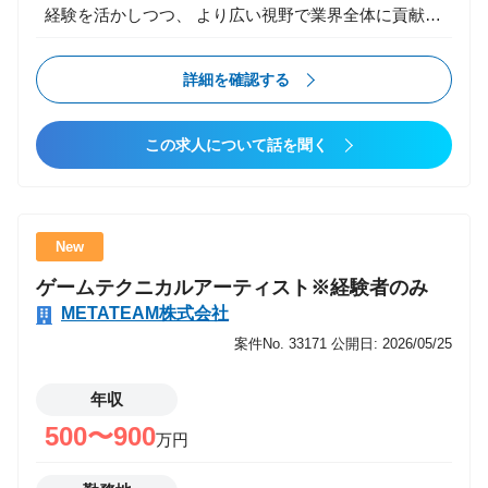
経験を活かしつつ、 より広い視野で業界全体に貢献で
きるキャリアパスを提供します。 ・様々な現場で技術
の引き出しを増やす ・チームマネジメントや組織構築
詳細を確認する
など、ビジネススキルを磨く成長機会 ・新規事業にも
挑戦可能 経験を多く積んでさらにスキルアップしたい
この求人について話を聞く
方、 現場経験を生かしてキャリアの幅を広げたい方に
は最適な環境です。 業務内容 家庭用ゲーム開発（PS5
/ Steam / Switch など）のプロジェクトにおいて、 ゲ
ームプレイ、バトル、レベルデザイン、演出、システ
New
ム設計など、 中核となる機能の開発全般を担当いただ
ゲームテクニカルアーティスト※経験者のみ
きます。 【主な業務】 ・コンシューマー向けタイト
METATEAM株式会社
ルのゲームクライアント開発 ・キャラクター挙動、
AI、バトルシステムなどの実装 ・レベルデザイン／ギ
案件No. 33171
公開日: 2026/05/25
ミック／インタラクション開発 ・UI・HUDなどのプ
レイヤー体験に直結する部分の実装 ・Unreal Engine、
年収
Unity、内製エンジンなどを用いたシステム構築 ・最
500〜900
万円
適化（描画・パフォーマンス・ロード時間改善） ・プ
ラットフォーム要件に伴う技術対応 ・他職種（アー