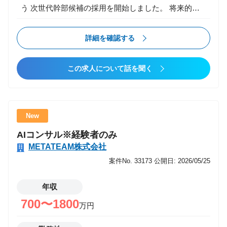
う 次世代幹部候補の採用を開始しました。 将来的に
は 事業責任者 組織マネージャー 新規事業立ち上げ な
どを担っていただくことを前提としたポジションで
詳細を確認する
す。 仕事内容 まずは営業の最前線に立ちながら、 将
来的な幹部・事業責任者を目指していただきます。 入
この求人について話を聞く
社直後? 既存／新規クライアントへの提案営業 顧客課
題のヒアリング・整理 提案資料作成 社内メンバー
（エンジニア／クリエイター等）との連携 将来的には
営業戦略・KPI設計 チームマネジメント 事業計画立案
New
新規事業・新規サービス企画 経営層とのディスカッシ
AIコンサル※経験者のみ
ョン・意思決定参加 この仕事の魅力 事業立ち上げに
METATEAM株式会社
携われる 数字だけでなく「事業全体」を見られる視座
が身につく 早期から裁量を持って意思決定に関われる
案件No. 33173
公開日: 2026/05/25
成果次第で年次に関係なくポジションアップ可能 将来
のキャリアが「営業」だけに閉じない
年収
700〜1800
万円