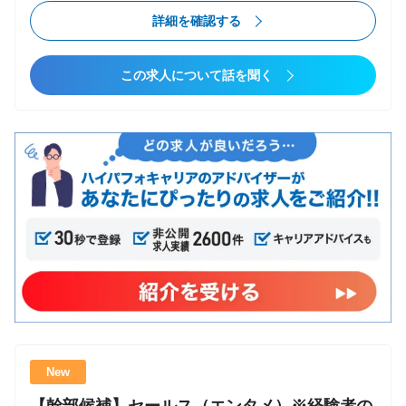
容 ・IT人財でのソリューション提案（1名〜数十名の
詳細条件
詳細を確認する
チーム単位で提案） ・IT人財との連携（在籍エンジニ
ア/コンサルタントとの連携） ・新規顧客獲得、顧客
転職タイプ
この求人について話を聞く
深耕 ・事業戦略立案、実行 ・メンバーマネジメント
コンサルファームへの転職
や組織強化 ・経営層や各事業部との連携 ・コミット
第二新卒可
メントができる強いカルチャー形成 ゆくゆくは、経
エンジニアからコンサル
営幹部候補として、事業戦略立案・事業拡大もお任せ
ポストコンサル
していく想定です ■ 入社後の研修体制 １．入社オリエ
未経験からコンサル
ンテーション（入社日／1日座学） ２．OJT研修（入
社2日目〜） ※個人の成長に合わせて柔軟に調整
業種
しています ３．上長との月次1on1 ※月1で本部長
コンサルティング
が商談に同席するほか、コンサルタントと協力する場
その他
面も多くあります その他にも、商談前の事前
MTG実施など、随時 社内でのナレッジ共有を行って
います ■ 営業キャリアの魅力・特徴 １．「IT人財×チ
ーム」を商材とすることで、幅広いIT知見と圧倒的な
New
マネジメント力が身に付きます！ ２．大手企業の役
検索条件をクリア
員・DX事業責任者クラスとの商談機会が多く、「価値