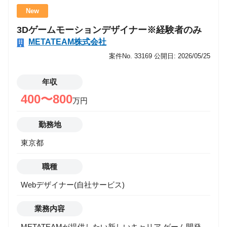
にコンサルティング部門を立ち上げました。 今回の募
New
集は、その部門拡大のための中核メンバーとして、案
3Dゲームモーションデザイナー※経験者のみ
件参画を通じて価値提供を行いながら、組織づくりや
METATEAM株式会社
中長期的な事業戦略を共に推進してくださるコンサル
タントの募集です。 また近年、生成AI・AIエージェン
案件No. 33169
公開日: 2026/05/25
トを中心としたAI活用は、あらゆる業界で「検証
（PoC）」から「実装・定着」へと急速に移行してい
年収
ます。 一方で現場では、以下のような課題が多く残っ
400〜800
万円
ています。 ・PoCは実施したが、本番導入に至らない
・業務課題とAI活用が結びつかず、成果が出ない ・デ
勤務地
ータ・IT基盤・セキュリティなどの設計が追いつかな
東京都
い ・現場と経営層の意思決定をつなぐ人材が不足して
いる METATEAMでは、これらの課題を解決するため
職種
に、AI領域における「構想?実装?定着」を一貫して推
進できる中核人材を募集します。 業務内容 【Manager
Webデザイナー(自社サービス)
職】 ・大手クライアントの新規開拓および深耕、体制
拡大 ・AI領域の提案活動、キーマンとのリレーション
業務内容
構築 ・プロジェクトの立ち上げ・推進・クロージング
METATEAMが提供したい新しいキャリア ゲーム開発