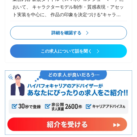
調整 キャラクター・背景・エフェクトの描画負荷最適
おいて、 キャラクターモデル制作・質感表現・アセッ
化 リグ／スキニング／アニメーションBPの技術支援
ト実装を中心に、 作品の印象を決定づける“キャラづ
DCCツール（Maya / Blender / Houdini 等）との連携ワ
くり”全般を担当いただきます。 アートディレクタ
ークフロー構築 アーティスト向けツール／自動化スク
ー・アニメーター・エンジニアと密に連携し、 世界観
詳細を確認する
リプトの設計・開発 エンジニア・アーティスト間の技
に沿ったビジュアルクオリティの追求に取り組んでい
術的調整・課題解決 アセット管理ルール・制作フロー
ただきます。 【主な業務】 ▼ キャラクターモデリン
の設計／改善
この求人について話を聞く
グ キャラクター、NPC、モンスターのモデリング ス
カルプト（ZBrush等）を用いた造形 質感・テクスチ
ャ制作（Substance Painter／Designer） ヘアカード／
毛流れ表現（必要に応じて） PBRベースでのマテリア
ル制作 顔／表情の設計補助（アニメーション部門との
連携） ▼ リギング／セットアップ（担当できる範囲
で） リグ確認／モデルのスキニング対応 変形破綻の
修正、最適化 武器・装備の取付／挙動確認 ▼ 実装／
最適化 Unity／Unrealへの実装・調整 LOD作成、ポリ
ゴン最適化 UV展開、テクスチャ最適化 モバイル／ハ
イエンド双方の制約を意識したモデル制作 ▼ 上流工
程・パイプライン構築 キャラクターデザインの解釈・