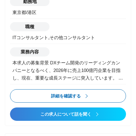
勤務地
東京都/港区
職種
ITコンサルタント,その他コンサルタント
業務内容
本求人の募集背景 DXチーム開発のリーディングカン
パニーとなるべく、2026年に売上100億円企業を目指
し、現在、重要な成長ステージに突入しています。 こ
れまで当社は、ベンチャーを中心としたクライアント
企業のプロダクト開発（リンク＆モチベーション様の
詳細を確認する
『モチベーションクラウド』やデータX様の『b-
dash』など）を、上流から下流まで一貫して担い、技
この求人について話を聞く
術力と推進力を強みに実績を積み重ねてきました。 今
後は日本や世界を代表する超大手クライアントも手が
けていきたいと考えており、その実現に向けて2022年