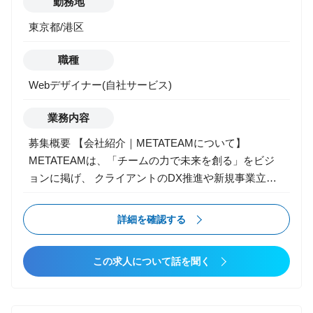
勤務地
ト、サウンド、企画）との連携と仕様策定 ・新規タイ
東京都/港区
トルのプロトタイプ制作、検証 ・企画・技術提案、ク
オリティ改善のためのチューニング
職種
Webデザイナー(自社サービス)
業務内容
募集概要 【会社紹介｜METATEAMについて】
METATEAMは、「チームの力で未来を創る」をビジ
ョンに掲げ、 クライアントのDX推進や新規事業立ち
上げを支援するコンサルティング＆クリエイティブフ
ァームです。現在、“エンタメ事業部”として、ゲー
詳細を確認する
ム・IP・デジタルコンテンツ領域に特化した開発支
援・制作体制構築・人材プロデュース事業を展開。 コ
この求人について話を聞く
ンシューマーからモバイル、VR、IPビジネスまで、幅
広い領域で“開発の伴走者”としてプロジェクトに参画
しています。 【エンタメ事業部について】 エンタメ