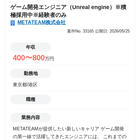
ゲーム開発エンジニア（Unreal engine）※積
ルギー表現 ・カットシーン・演出シーンのエフェクト
極採用中※経験者のみ
▼ ゲーム実装（Unity／Unreal） ・Unity（Shuriken／
METATEAM株式会社
VFX Graph）での実装 ・Unreal Engine（Niagara）で
の実装 ・マテリアル／シェーダー（Shader Graph／
案件No. 33165
公開日: 2026/05/25
UEマテリアル）調整 ・パーティクルの発生・タイミ
ング調整 ・Animation／Timeline／Sequencerとの同期
年収
▼ ゲーム向け最適化 ・オーバードロー対策 ・GPU／
400〜800
万円
CPU負荷の最適化 ・テクスチャ圧縮／スプライトシー
ト作成 ・LOD・発生量調整 ・モバイル／コンシュー
勤務地
マーそれぞれの制約に合わせた軽量化 ▼ 演出品質向
東京都/港区
上・上流工程 ・VFXコンセプトの作成（参考集め、絵
コンテ、演出案） ・プランナー／アニメーターとの演
職種
出すり合わせ ・チーム内でのVFX基準作成 ・外注管
理（仕様説明、FB、品質管理） ・R&D（新技術・新
表現の検証）
業務内容
METATEAMが提供したい新しいキャリア ゲーム開発
の第一線で活躍してきたエンジニアには、 これまでの