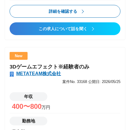
プロジェクトメンバーやチームメンバーと連携しなが
ら担当プロジェクトを完遂 ・要件定義などの上流工程
詳細を確認する
から携わりプロジェクトでメンバーとして担当領域を
実施 ・PM/PMO案件を複数経験しながらコンサルティ
この求人について話を聞く
ング案件にチャレンジ ・拡大・成長する西日本拠点の
組織組成、マネジメントコンサルシフトの推進 ■こん
な方におすすめ ・エンジニア経験を活かしながら、IT
コンサルタントとしてキャリアアップしたい方 （スキ
New
ルアップ、年収アップ） ・会社の成長とともに、自身
3Dゲームエフェクト※経験者のみ
も成長していきたい方 ・上流工程から参画し、大企業
METATEAM株式会社
に対しバリューを提供していきたい方 ■プロジェクト
事例 ・大手マンションディベロッパー向けセキュリテ
案件No. 33168
公開日: 2026/05/25
ィ課題実行計画策定支援 ［プロジェクト概要］脆弱性
対応、ログ監視等の各種領域に関するセキュリティソ
年収
リューション導入を目指した実行計画策定を支援 ［ポ
400〜800
万円
ジション］コンサル ［規模］6名 ・官公庁向け基盤
刷新PMO支援 [プロジェクト概要] 既存システムの
勤務地
EOL対応として基盤刷新を推進するPJのネットワーク