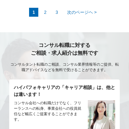
落とし込み コンセプトアートからの3D化提案 アート
1
2
3
次のページヘ >
ディレクターとの方向性すり合わせ 外注管理（品質管
理／FB／仕様共有） 制作フロー改善、技術検証
コンサル転職に対する
ご相談・求人紹介は無料です
コンサルタント転職のご相談、コンサル業界情報等のご提供、転
職アドバイスなどを無料で受けることができます。
ハイパフォキャリアの「キャリア相談」は、他と
は違います！
コンサル会社への転職だけでなく、フリ
ーランスへの転身、事業会社への役員就
任など幅広くご提案することができま
す。