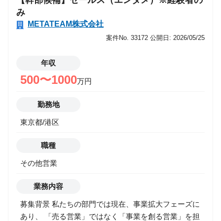
【幹部候補】セールス（エンタメ）※経験者の
ある仕事」を自ら生み出す面白さがあります！ ３．少
み
数精鋭チームを牽引いただくなかで、キャリアの選択
METATEAM株式会社
肢を広げられるポジションです！ ４．事業拡大の鍵を
案件No. 33172
公開日: 2026/05/25
握る"営業"だからこそ、実力と成果次第でスピード昇
進も目指せます！ 【 モデル年収（一例）】 年収800万
年収
円 ／ 営業歴5年 ／ 中途2年目 29歳（リーダー） 年収
500〜1000
万円
1,200万円 ／ 営業歴7年 ／ 中途1年目 31歳（マネジャ
ー候補） 年収1,400万円 ／ 営業歴10年 ／ 中途3年目
勤務地
32歳（事業部長 兼 副部長） ※中長期的なキャリアイ
メージ等、詳しくは採用担当へご質問ください！ ＜
東京都/港区
初年度年収事例 (一例) ＞ ・投資用不動産、保険営業
歴7年 ：年収800万円 ・証券営業9年：年収1,200万円
職種
その他営業
業務内容
募集背景 私たちの部門では現在、事業拡大フェーズに
あり、 「売る営業」ではなく「事業を創る営業」を担