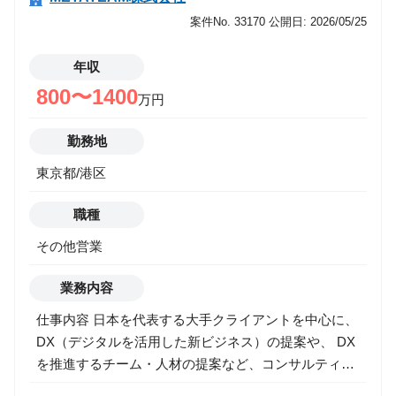
運用/資金管理->アナリスト/エコノミスト/ストラテジ
スト
案件No. 33170
公開日: 2026/05/25
運用/資金管理->バック/ミドル
運用/資金管理->投資理論/アクチュアリー/商品開発
年収
運用/資金管理->運用/資金管理
800〜1400
万円
ITエンジニア
事業推進
勤務地
マーケティング
営業
東京都/港区
その他
職種
希望年収
その他営業
業務内容
勤務地
仕事内容 日本を代表する大手クライアントを中心に、
DX（デジタルを活用した新ビジネス）の提案や、 DX
を推進するチーム・人材の提案など、コンサルティン
グ型の課題解決営業を行って頂きます。 ■ 主な仕事内