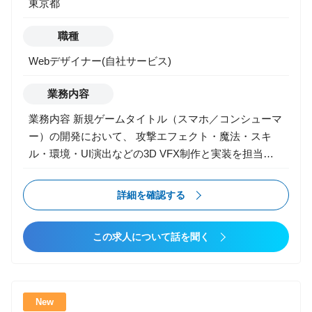
東京都
領域におけるPMO支援 [ポジション]PMO [規模]5名
■身につくスキル ・課題を特定するための論理的思考
職種
能力 ・課題解決能力 ・コミュニケーション能力 ・大
規模プロジェクトにおけるプロジェクト推進力 ■弊社
Webデザイナー(自社サービス)
の特色 ・1人1人の裁量が大きい ・意思決定が早く、
スピード感のある働き方が可能 ・代表や事業責任者と
業務内容
一緒に組織立ち上げができる ・長年の開発リソースを
業務内容 新規ゲームタイトル（スマホ／コンシューマ
保有し、上流から下流まで一気通貫の支援実績あり ・
ー）の開発において、 攻撃エフェクト・魔法・スキ
IoTやAI技術を用いたアプリケーション開発など、ソリ
ル・環境・UI演出などの3D VFX制作と実装を担当し
ューションに囚われない提案が可能
ます。 3Dゲームならではの、 プレイフィール／同期
／軽量化／負荷管理／視認性 といったゲームならでは
詳細を確認する
の要素を踏まえ、演出クオリティとゲーム体験を両立
するポジションです。 【主な業務】 ▼ 3Dゲームエフ
この求人について話を聞く
ェクト制作（メイン） ・攻撃エフェクト（斬撃・衝撃
波・魔法・スキル） ・キャラクター演出（必殺技・ヒ
ット・移動・ステップ・行動VFX） ・敵／ボスの攻
撃・予兆・警告エフェクト ・環境エフェクト（炎・
New
風・雨・雷・雪・霧 etc.） ・破壊・爆発・着弾・エネ