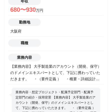
NPCモーション（生活動作、演出動作） ・モーション
年収
キャプチャデータの調整・クリーニング ・手付けアニ
680〜930
万円
メーションの制作 ▼ ゲーム実装・調整 ・Unity：
Animator Controller／State Machine／Animation
勤務地
Rigging ・Unreal：Anim Blueprint／State Machine／
大阪府
Control Rig ・動きの遷移（ブレンド、補間）の調整 ・
当たり判定／遷移条件のセットアップ ・フレーム単位
職種
での攻撃タイミング・ヒットフレーム合わせ ・カメラ
／エフェクトとの同期 ▼ ゲーム向け最適化 ・ループ
調整・フレーム削減 ・レスポンス改善のための調整
業務内容
・モーションの負荷・メモリ調整 ・モーションデータ
【業務内容】 大手製造業のアカウント（開発、保守）
のクリーンアップ ▼ 演出・上流工程 ・アクション演
のドメインエキスパートとして、下記に携わっていた
出案の提案 ・キャラ性を表現する動きの作成 ・企画
だきます。 ・（要件定義 ） ・概要・詳細設計
意図を理解したアニメーション表現 ・プランナー／エ
・テスト ・導入支援 ・運用支援 【配属予定部
ンジニアとの仕様すり合わせ ・モーション基盤の構築
門】 エンタープライズ事業ライン 製造ソリューショ
業務内容・想定プロジェクト・配属予定部門・配属予
（Rig／Retargetなど） ・外注管理（FB、品質監修）
ン事業部門 第二製造ソリューション統括部 【配属予
定部門の紹介・採用背景 【業務内容】 大手製造業のア
カウント（開発、保守）のドメインエキスパートとし
定部門の紹介】 関西を中心とした製造業の大手アカウ
て、下記に携わっていただきます。 ・（要件定義 ）
ントを対応するグループとなります。 組織内で様々な