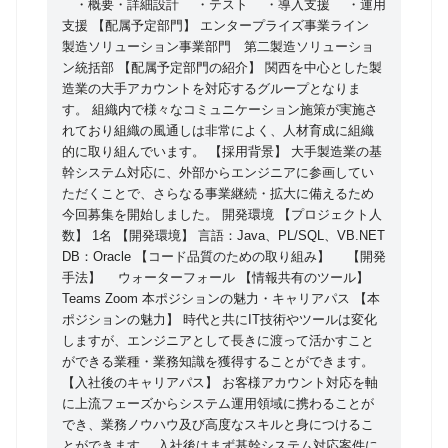
・概要・詳細設計 ・テスト ・導入支援 ・運用
コミュニケーション施策が実施されており組織の風通
支援 【配属予定部門】 エンタープライズ事業ライン
しは非常によく、人材育成に組織的に取り組んでいま
製造ソリューション事業部門 第二製造ソリューショ
す。 【採用背景】 大手製造業の基幹システム対応
ン統括部 【配属予定部門の紹介】 関西を中心とした製
造業の大手アカウントを対応するグループとなりま
に、外部からエンジニアに参画していただくことで、
す。 組織内で様々なコミュニケーション施策が実施さ
さらなる事業継続・拡大に備えるため今回募集を開始
れており組織の風通しは非常によく、人材育成に組織
しました。
的に取り組んでいます。 【採用背景】 大手製造業の基
幹システム対応に、外部からエンジニアに参画してい
ただくことで、さらなる事業継続・拡大に備えるため
今回募集を開始しました。 開発環境 【プロジェクト人
数】 1名 【開発環境】 言語：Java、PL/SQL、VB.NET
DB：Oracle 【コード品質のための取り組み】 【開発
手法】 ウォーターフォール 【情報共有のツール】
Teams Zoom 本ポジションの魅力・キャリアパス 【本
ポジションの魅力】 時代と共にIT技術やツールは変化
しますが、エンジニアとして長きに渡って活かすこと
ができる業種・業務知識を獲得することができます。
【入社後のキャリアパス】 お客様アカウント対応を軸
に上流フェーズからシステム運用領域に携わることが
でき、業務ノウハウ及び高度なスキルと身につけるこ
とができます。 入社後はまず基幹システム対応案件に