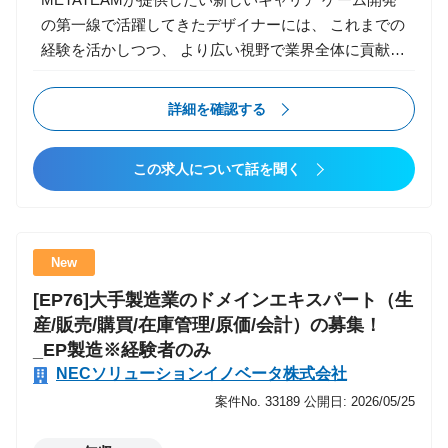
・PoCで終わらせず、実導入・定着までリード ・AIコ
の第一線で活躍してきたデザイナーには、 これまでの
ンサル組織の仕組み化の推進 ・若手コンサルタントの
経験を活かしつつ、 より広い視野で業界全体に貢献で
育成・教育・マネジメント 【Senior Manager職】 ・
きるキャリアパスを提供します。 ・様々な現場で技術
主要顧客の責任者として、プロジェクト品質向上と顧
の引き出しを増やす ・チームマネジメントや組織構築
詳細を確認する
客貢献最大化 ・AI領域の案件創出・大型提案の推進
など、ビジネススキルを磨く成長機会 ・新規事業にも
・組織づくり・採用・育成・カルチャー浸透の主導 ・
挑戦可能 経験を多く積んでさらにスキルアップしたい
経営幹部候補としての会社貢献 特色/魅力 ・AI領域の
この求人について話を聞く
方、 現場経験を生かしてキャリアの幅を広げたい方に
構想策定?実装?定着までEnd to Endで支援できる ・技
は最適な環境です。 業務内容 新規ゲームタイトル
術理解に基づくコンサルティング（SIerとしての強
（スマホ／コンシューマー）において、 キャラクター
み） ・成長フェーズならではの裁量とスピード感 ・
／敵／ボス／NPCなどのモーション制作と実装を担当
コアメンバーとして組織づくりにも関われる ・ワンプ
New
します。 ゲームのモーションは、映像と異なり プレ
ール制で業界に縛られずAI活用支援が可能 直近プロジ
[EP76]大手製造業のドメインエキスパート（生
イフィール、同期、レスポンス、遷移、当たり判定、
ェクト事例 ■大手小売業：DX推進／業務改革支援（構
産/販売/購買/在庫管理/原価/会計）の募集！
最適化、ゲーム性 を強く意識して制作する必要があり
想?計画策定、PMO） ■大手保険会社：システム企
_EP製造※経験者のみ
ます。 【主な業務】 ▼ キャラクターモーション制作
画・RFP作成支援 ■大手企業：セキュリティ導入計画
NECソリューションイノベータ株式会社
・キャラクターアクション（攻撃／回避／移動／待機
策定支援 ※今後は生成AI活用の案件拡大を予定
／スキル） ・バトルアニメーション（コンボ、必殺
案件No. 33189
公開日: 2026/05/25
技、被弾） ・エネミー／ボスの行動モーション ・