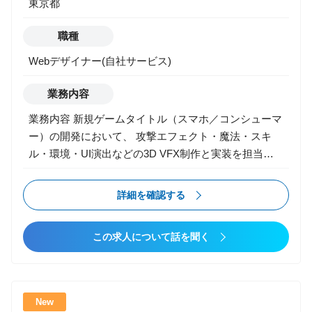
東京都
領域におけるPMO支援 [ポジション]PMO [規模]5名
■身につくスキル ・課題を特定するための論理的思考
職種
能力 ・課題解決能力 ・コミュニケーション能力 ・大
規模プロジェクトにおけるプロジェクト推進力 ■弊社
Webデザイナー(自社サービス)
の特色 ・1人1人の裁量が大きい ・意思決定が早く、
スピード感のある働き方が可能 ・代表や事業責任者と
業務内容
一緒に組織立ち上げができる ・長年の開発リソースを
業務内容 新規ゲームタイトル（スマホ／コンシューマ
保有し、上流から下流まで一気通貫の支援実績あり ・
ー）の開発において、 攻撃エフェクト・魔法・スキ
IoTやAI技術を用いたアプリケーション開発など、ソリ
ル・環境・UI演出などの3D VFX制作と実装を担当し
ューションに囚われない提案が可能
ます。 3Dゲームならではの、 プレイフィール／同期
／軽量化／負荷管理／視認性 といったゲームならでは
詳細を確認する
の要素を踏まえ、演出クオリティとゲーム体験を両立
するポジションです。 【主な業務】 ▼ 3Dゲームエフ
この求人について話を聞く
ェクト制作（メイン） ・攻撃エフェクト（斬撃・衝撃
波・魔法・スキル） ・キャラクター演出（必殺技・ヒ
ット・移動・ステップ・行動VFX） ・敵／ボスの攻
撃・予兆・警告エフェクト ・環境エフェクト（炎・
New
風・雨・雷・雪・霧 etc.） ・破壊・爆発・着弾・エネ