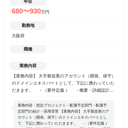
NPCモーション（生活動作、演出動作） ・モーション
年収
キャプチャデータの調整・クリーニング ・手付けアニ
680〜930
万円
メーションの制作 ▼ ゲーム実装・調整 ・Unity：
Animator Controller／State Machine／Animation
勤務地
Rigging ・Unreal：Anim Blueprint／State Machine／
大阪府
Control Rig ・動きの遷移（ブレンド、補間）の調整 ・
当たり判定／遷移条件のセットアップ ・フレーム単位
職種
での攻撃タイミング・ヒットフレーム合わせ ・カメラ
／エフェクトとの同期 ▼ ゲーム向け最適化 ・ループ
調整・フレーム削減 ・レスポンス改善のための調整
業務内容
・モーションの負荷・メモリ調整 ・モーションデータ
【業務内容】 大手製造業のアカウント（開発、保守）
のクリーンアップ ▼ 演出・上流工程 ・アクション演
のドメインエキスパートとして、下記に携わっていた
出案の提案 ・キャラ性を表現する動きの作成 ・企画
だきます。 ・（要件定義 ） ・概要・詳細設計
意図を理解したアニメーション表現 ・プランナー／エ
・テスト ・導入支援 ・運用支援 【配属予定部
ンジニアとの仕様すり合わせ ・モーション基盤の構築
門】 エンタープライズ事業ライン 製造ソリューショ
業務内容・想定プロジェクト・配属予定部門・配属予
（Rig／Retargetなど） ・外注管理（FB、品質監修）
ン事業部門 第二製造ソリューション統括部 【配属予
定部門の紹介・採用背景 【業務内容】 大手製造業のア
カウント（開発、保守）のドメインエキスパートとし
定部門の紹介】 関西を中心とした製造業の大手アカウ
て、下記に携わっていただきます。 ・（要件定義 ）
ントを対応するグループとなります。 組織内で様々な