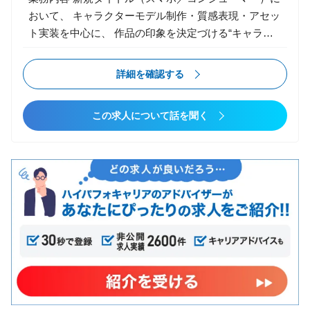
調整 キャラクター・背景・エフェクトの描画負荷最適
おいて、 キャラクターモデル制作・質感表現・アセッ
化 リグ／スキニング／アニメーションBPの技術支援
ト実装を中心に、 作品の印象を決定づける“キャラづ
DCCツール（Maya / Blender / Houdini 等）との連携ワ
くり”全般を担当いただきます。 アートディレクタ
ークフロー構築 アーティスト向けツール／自動化スク
ー・アニメーター・エンジニアと密に連携し、 世界観
詳細を確認する
リプトの設計・開発 エンジニア・アーティスト間の技
に沿ったビジュアルクオリティの追求に取り組んでい
術的調整・課題解決 アセット管理ルール・制作フロー
ただきます。 【主な業務】 ▼ キャラクターモデリン
の設計／改善
この求人について話を聞く
グ キャラクター、NPC、モンスターのモデリング ス
カルプト（ZBrush等）を用いた造形 質感・テクスチ
ャ制作（Substance Painter／Designer） ヘアカード／
毛流れ表現（必要に応じて） PBRベースでのマテリア
ル制作 顔／表情の設計補助（アニメーション部門との
連携） ▼ リギング／セットアップ（担当できる範囲
で） リグ確認／モデルのスキニング対応 変形破綻の
修正、最適化 武器・装備の取付／挙動確認 ▼ 実装／
最適化 Unity／Unrealへの実装・調整 LOD作成、ポリ
ゴン最適化 UV展開、テクスチャ最適化 モバイル／ハ
イエンド双方の制約を意識したモデル制作 ▼ 上流工
程・パイプライン構築 キャラクターデザインの解釈・