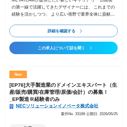
・PoCで終わらせず、実導入・定着までリード ・AIコ
の第一線で活躍してきたデザイナーには、 これまでの
ンサル組織の仕組み化の推進 ・若手コンサルタントの
経験を活かしつつ、 より広い視野で業界全体に貢献で
育成・教育・マネジメント 【Senior Manager職】 ・
きるキャリアパスを提供します。 ・様々な現場で技術
主要顧客の責任者として、プロジェクト品質向上と顧
の引き出しを増やす ・チームマネジメントや組織構築
詳細を確認する
客貢献最大化 ・AI領域の案件創出・大型提案の推進
など、ビジネススキルを磨く成長機会 ・新規事業にも
・組織づくり・採用・育成・カルチャー浸透の主導 ・
挑戦可能 経験を多く積んでさらにスキルアップしたい
経営幹部候補としての会社貢献 特色/魅力 ・AI領域の
この求人について話を聞く
方、 現場経験を生かしてキャリアの幅を広げたい方に
構想策定?実装?定着までEnd to Endで支援できる ・技
は最適な環境です。 業務内容 新規ゲームタイトル
術理解に基づくコンサルティング（SIerとしての強
（スマホ／コンシューマー）において、 キャラクター
み） ・成長フェーズならではの裁量とスピード感 ・
／敵／ボス／NPCなどのモーション制作と実装を担当
コアメンバーとして組織づくりにも関われる ・ワンプ
New
します。 ゲームのモーションは、映像と異なり プレ
ール制で業界に縛られずAI活用支援が可能 直近プロジ
[EP76]大手製造業のドメインエキスパート（生
イフィール、同期、レスポンス、遷移、当たり判定、
ェクト事例 ■大手小売業：DX推進／業務改革支援（構
産/販売/購買/在庫管理/原価/会計）の募集！
最適化、ゲーム性 を強く意識して制作する必要があり
想?計画策定、PMO） ■大手保険会社：システム企
_EP製造※経験者のみ
ます。 【主な業務】 ▼ キャラクターモーション制作
画・RFP作成支援 ■大手企業：セキュリティ導入計画
NECソリューションイノベータ株式会社
・キャラクターアクション（攻撃／回避／移動／待機
策定支援 ※今後は生成AI活用の案件拡大を予定
／スキル） ・バトルアニメーション（コンボ、必殺
案件No. 33189
公開日: 2026/05/25
技、被弾） ・エネミー／ボスの行動モーション ・