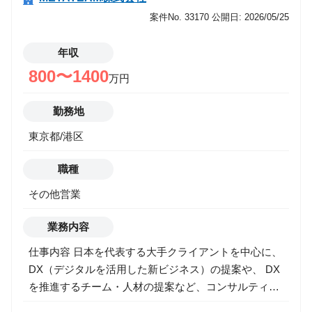
運用/資金管理->アナリスト/エコノミスト/ストラテジ
スト
案件No. 33170
公開日: 2026/05/25
運用/資金管理->バック/ミドル
運用/資金管理->投資理論/アクチュアリー/商品開発
年収
運用/資金管理->運用/資金管理
800〜1400
万円
ITエンジニア
事業推進
勤務地
マーケティング
営業
東京都/港区
その他
職種
希望年収
その他営業
業務内容
勤務地
仕事内容 日本を代表する大手クライアントを中心に、
DX（デジタルを活用した新ビジネス）の提案や、 DX
を推進するチーム・人材の提案など、コンサルティン
グ型の課題解決営業を行って頂きます。 ■ 主な仕事内