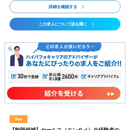
容 ・IT人財でのソリューション提案（1名〜数十名の
詳細条件
詳細を確認する
チーム単位で提案） ・IT人財との連携（在籍エンジニ
ア/コンサルタントとの連携） ・新規顧客獲得、顧客
転職タイプ
この求人について話を聞く
深耕 ・事業戦略立案、実行 ・メンバーマネジメント
コンサルファームへの転職
や組織強化 ・経営層や各事業部との連携 ・コミット
第二新卒可
メントができる強いカルチャー形成 ゆくゆくは、経
エンジニアからコンサル
営幹部候補として、事業戦略立案・事業拡大もお任せ
ポストコンサル
していく想定です ■ 入社後の研修体制 １．入社オリエ
未経験からコンサル
ンテーション（入社日／1日座学） ２．OJT研修（入
社2日目〜） ※個人の成長に合わせて柔軟に調整
業種
しています ３．上長との月次1on1 ※月1で本部長
コンサルティング
が商談に同席するほか、コンサルタントと協力する場
その他
面も多くあります その他にも、商談前の事前
MTG実施など、随時 社内でのナレッジ共有を行って
います ■ 営業キャリアの魅力・特徴 １．「IT人財×チ
ーム」を商材とすることで、幅広いIT知見と圧倒的な
New
マネジメント力が身に付きます！ ２．大手企業の役
検索条件をクリア
員・DX事業責任者クラスとの商談機会が多く、「価値