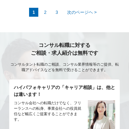
落とし込み コンセプトアートからの3D化提案 アート
1
2
3
次のページヘ >
ディレクターとの方向性すり合わせ 外注管理（品質管
理／FB／仕様共有） 制作フロー改善、技術検証
コンサル転職に対する
ご相談・求人紹介は無料です
コンサルタント転職のご相談、コンサル業界情報等のご提供、転
職アドバイスなどを無料で受けることができます。
ハイパフォキャリアの「キャリア相談」は、他と
は違います！
コンサル会社への転職だけでなく、フリ
ーランスへの転身、事業会社への役員就
任など幅広くご提案することができま
す。