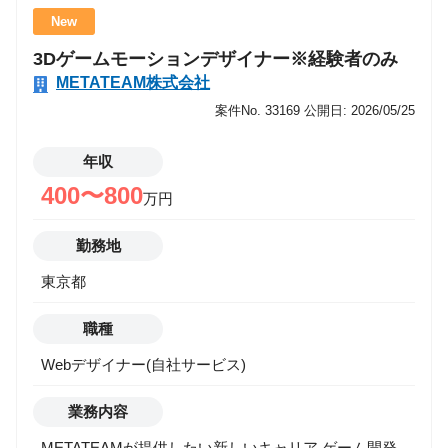
にコンサルティング部門を立ち上げました。 今回の募
New
集は、その部門拡大のための中核メンバーとして、案
3Dゲームモーションデザイナー※経験者のみ
件参画を通じて価値提供を行いながら、組織づくりや
METATEAM株式会社
中長期的な事業戦略を共に推進してくださるコンサル
タントの募集です。 また近年、生成AI・AIエージェン
案件No. 33169
公開日: 2026/05/25
トを中心としたAI活用は、あらゆる業界で「検証
（PoC）」から「実装・定着」へと急速に移行してい
年収
ます。 一方で現場では、以下のような課題が多く残っ
400〜800
万円
ています。 ・PoCは実施したが、本番導入に至らない
・業務課題とAI活用が結びつかず、成果が出ない ・デ
勤務地
ータ・IT基盤・セキュリティなどの設計が追いつかな
東京都
い ・現場と経営層の意思決定をつなぐ人材が不足して
いる METATEAMでは、これらの課題を解決するため
職種
に、AI領域における「構想?実装?定着」を一貫して推
進できる中核人材を募集します。 業務内容 【Manager
Webデザイナー(自社サービス)
職】 ・大手クライアントの新規開拓および深耕、体制
拡大 ・AI領域の提案活動、キーマンとのリレーション
業務内容
構築 ・プロジェクトの立ち上げ・推進・クロージング
METATEAMが提供したい新しいキャリア ゲーム開発