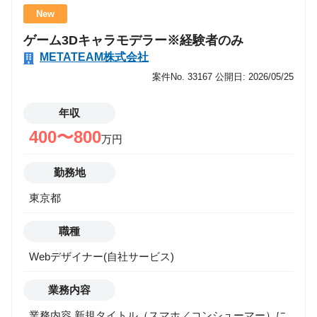
事業部では、単なる開発支援にとどまらず、 「クリエ
New
イターが本来の力を最大化できるチーム」を目指して
ゲーム3Dキャラモデラー※経験者のみ
います。 今後は、 ・ハイエンドタイトル開発支援 ・
METATEAM株式会社
IPを活用したコンテンツ開発 ・AI／デジタルツインを
活用した新規事業創出 など、エンタメ×テクノロジー
案件No. 33167
公開日: 2026/05/25
の交差点で新しい挑戦を続けていきます。 “ゲーム開
発の先”に広がる可能性を、一緒に形にしていきません
年収
か？ この仕事で得られるもの ・コンシューマー／大
400〜800
万円
型IPタイトルなどのハイエンド開発現場に参画できる
・新規事業部の立ち上げメンバーとして、事業成長に
勤務地
直接関わる ・将来的に開発チームリーダー／プロデュ
東京都
ーサーなどへのキャリア拡張も可能 ・エンタメ領域の
最前線で、次世代の“チーム型開発”の形を創る経験が
職種
得られる 業務内容 ご経験・志向に応じて、以下のよ
うなアート×技術の橋渡し業務を担当していただきま
Webデザイナー(自社サービス)
す。 ■ テクニカルアーティスト（TA） Unreal Engine /
Unity を用いたアセット実装・最適化 マテリアル／シ
業務内容
ェーダー／VFX（Niagara / Particle System）の設計・
業務内容 新規タイトル（スマホ／コンシューマー）に