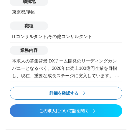
勤務地
東京都/港区
職種
ITコンサルタント,その他コンサルタント
業務内容
本求人の募集背景 DXチーム開発のリーディングカン
パニーとなるべく、2026年に売上100億円企業を目指
し、現在、重要な成長ステージに突入しています。 こ
れまで当社は、ベンチャーを中心としたクライアント
企業のプロダクト開発（リンク＆モチベーション様の
詳細を確認する
『モチベーションクラウド』やデータX様の『b-
dash』など）を、上流から下流まで一貫して担い、技
この求人について話を聞く
術力と推進力を強みに実績を積み重ねてきました。 今
後は日本や世界を代表する超大手クライアントも手が
けていきたいと考えており、その実現に向けて2022年