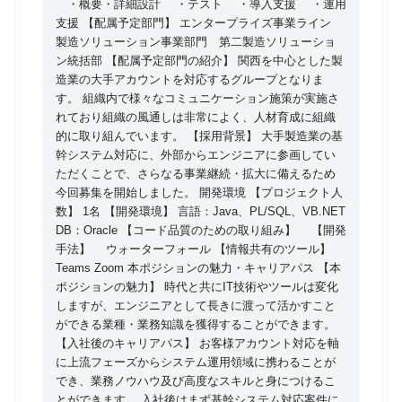
・概要・詳細設計 ・テスト ・導入支援 ・運用
コミュニケーション施策が実施されており組織の風通
支援 【配属予定部門】 エンタープライズ事業ライン
しは非常によく、人材育成に組織的に取り組んでいま
製造ソリューション事業部門 第二製造ソリューショ
す。 【採用背景】 大手製造業の基幹システム対応
ン統括部 【配属予定部門の紹介】 関西を中心とした製
造業の大手アカウントを対応するグループとなりま
に、外部からエンジニアに参画していただくことで、
す。 組織内で様々なコミュニケーション施策が実施さ
さらなる事業継続・拡大に備えるため今回募集を開始
れており組織の風通しは非常によく、人材育成に組織
しました。
的に取り組んでいます。 【採用背景】 大手製造業の基
幹システム対応に、外部からエンジニアに参画してい
ただくことで、さらなる事業継続・拡大に備えるため
今回募集を開始しました。 開発環境 【プロジェクト人
数】 1名 【開発環境】 言語：Java、PL/SQL、VB.NET
DB：Oracle 【コード品質のための取り組み】 【開発
手法】 ウォーターフォール 【情報共有のツール】
Teams Zoom 本ポジションの魅力・キャリアパス 【本
ポジションの魅力】 時代と共にIT技術やツールは変化
しますが、エンジニアとして長きに渡って活かすこと
ができる業種・業務知識を獲得することができます。
【入社後のキャリアパス】 お客様アカウント対応を軸
に上流フェーズからシステム運用領域に携わることが
でき、業務ノウハウ及び高度なスキルと身につけるこ
とができます。 入社後はまず基幹システム対応案件に