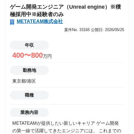
ゲーム開発エンジニア（Unreal engine）※積
ルギー表現 ・カットシーン・演出シーンのエフェクト
極採用中※経験者のみ
▼ ゲーム実装（Unity／Unreal） ・Unity（Shuriken／
METATEAM株式会社
VFX Graph）での実装 ・Unreal Engine（Niagara）で
の実装 ・マテリアル／シェーダー（Shader Graph／
案件No. 33165
公開日: 2026/05/25
UEマテリアル）調整 ・パーティクルの発生・タイミ
ング調整 ・Animation／Timeline／Sequencerとの同期
年収
▼ ゲーム向け最適化 ・オーバードロー対策 ・GPU／
400〜800
万円
CPU負荷の最適化 ・テクスチャ圧縮／スプライトシー
ト作成 ・LOD・発生量調整 ・モバイル／コンシュー
勤務地
マーそれぞれの制約に合わせた軽量化 ▼ 演出品質向
東京都/港区
上・上流工程 ・VFXコンセプトの作成（参考集め、絵
コンテ、演出案） ・プランナー／アニメーターとの演
職種
出すり合わせ ・チーム内でのVFX基準作成 ・外注管
理（仕様説明、FB、品質管理） ・R&D（新技術・新
表現の検証）
業務内容
METATEAMが提供したい新しいキャリア ゲーム開発
の第一線で活躍してきたエンジニアには、 これまでの