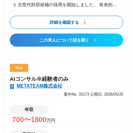
う 次世代幹部候補の採用を開始しました。 将来的に
は 事業責任者 組織マネージャー 新規事業立ち上げ な
どを担っていただくことを前提としたポジションで
詳細を確認する
す。 仕事内容 まずは営業の最前線に立ちながら、 将
来的な幹部・事業責任者を目指していただきます。 入
この求人について話を聞く
社直後? 既存／新規クライアントへの提案営業 顧客課
題のヒアリング・整理 提案資料作成 社内メンバー
（エンジニア／クリエイター等）との連携 将来的には
営業戦略・KPI設計 チームマネジメント 事業計画立案
New
新規事業・新規サービス企画 経営層とのディスカッシ
AIコンサル※経験者のみ
ョン・意思決定参加 この仕事の魅力 事業立ち上げに
METATEAM株式会社
携われる 数字だけでなく「事業全体」を見られる視座
が身につく 早期から裁量を持って意思決定に関われる
案件No. 33173
公開日: 2026/05/25
成果次第で年次に関係なくポジションアップ可能 将来
のキャリアが「営業」だけに閉じない
年収
700〜1800
万円