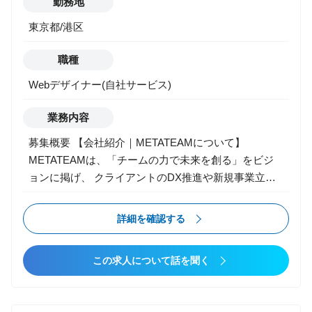
勤務地
ト、サウンド、企画）との連携と仕様策定 ・新規タイ
東京都/港区
トルのプロトタイプ制作、検証 ・企画・技術提案、ク
オリティ改善のためのチューニング
職種
Webデザイナー(自社サービス)
業務内容
募集概要 【会社紹介｜METATEAMについて】
METATEAMは、「チームの力で未来を創る」をビジ
ョンに掲げ、 クライアントのDX推進や新規事業立ち
上げを支援するコンサルティング＆クリエイティブフ
ァームです。現在、“エンタメ事業部”として、ゲー
詳細を確認する
ム・IP・デジタルコンテンツ領域に特化した開発支
援・制作体制構築・人材プロデュース事業を展開。 コ
この求人について話を聞く
ンシューマーからモバイル、VR、IPビジネスまで、幅
広い領域で“開発の伴走者”としてプロジェクトに参画
しています。 【エンタメ事業部について】 エンタメ