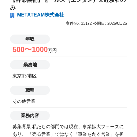
【幹部候補】セールス（エンタメ）※経験者の
ある仕事」を自ら生み出す面白さがあります！ ３．少
み
数精鋭チームを牽引いただくなかで、キャリアの選択
METATEAM株式会社
肢を広げられるポジションです！ ４．事業拡大の鍵を
案件No. 33172
公開日: 2026/05/25
握る"営業"だからこそ、実力と成果次第でスピード昇
進も目指せます！ 【 モデル年収（一例）】 年収800万
年収
円 ／ 営業歴5年 ／ 中途2年目 29歳（リーダー） 年収
500〜1000
万円
1,200万円 ／ 営業歴7年 ／ 中途1年目 31歳（マネジャ
ー候補） 年収1,400万円 ／ 営業歴10年 ／ 中途3年目
勤務地
32歳（事業部長 兼 副部長） ※中長期的なキャリアイ
メージ等、詳しくは採用担当へご質問ください！ ＜
東京都/港区
初年度年収事例 (一例) ＞ ・投資用不動産、保険営業
歴7年 ：年収800万円 ・証券営業9年：年収1,200万円
職種
その他営業
業務内容
募集背景 私たちの部門では現在、事業拡大フェーズに
あり、 「売る営業」ではなく「事業を創る営業」を担