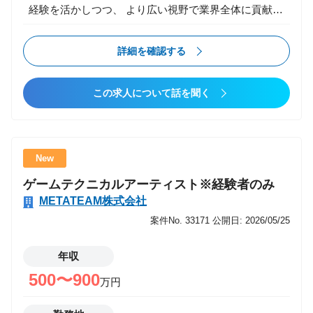
経験を活かしつつ、 より広い視野で業界全体に貢献で
きるキャリアパスを提供します。 ・様々な現場で技術
の引き出しを増やす ・チームマネジメントや組織構築
詳細を確認する
など、ビジネススキルを磨く成長機会 ・新規事業にも
挑戦可能 経験を多く積んでさらにスキルアップしたい
この求人について話を聞く
方、 現場経験を生かしてキャリアの幅を広げたい方に
は最適な環境です。 業務内容 家庭用ゲーム開発（PS5
/ Steam / Switch など）のプロジェクトにおいて、 ゲ
ームプレイ、バトル、レベルデザイン、演出、システ
New
ム設計など、 中核となる機能の開発全般を担当いただ
ゲームテクニカルアーティスト※経験者のみ
きます。 【主な業務】 ・コンシューマー向けタイト
METATEAM株式会社
ルのゲームクライアント開発 ・キャラクター挙動、
AI、バトルシステムなどの実装 ・レベルデザイン／ギ
案件No. 33171
公開日: 2026/05/25
ミック／インタラクション開発 ・UI・HUDなどのプ
レイヤー体験に直結する部分の実装 ・Unreal Engine、
年収
Unity、内製エンジンなどを用いたシステム構築 ・最
500〜900
万円
適化（描画・パフォーマンス・ロード時間改善） ・プ
ラットフォーム要件に伴う技術対応 ・他職種（アー