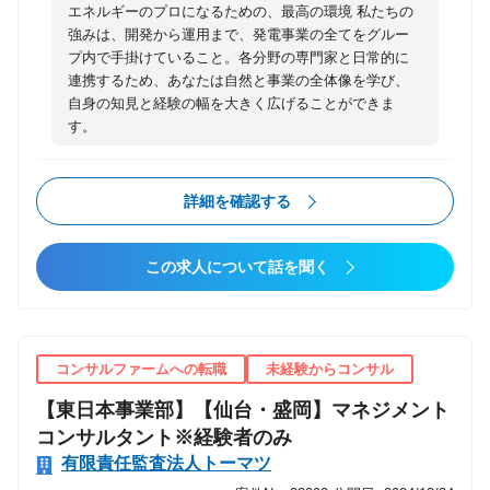
ための改善策を立案・実行します。 ・より効率的な運
エネルギーのプロになるための、最高の環境 私たちの
営方法や、新しい技術の導入を検討し、運営コストの
強みは、開発から運用まで、発電事業の全てをグルー
プ内で手掛けていること。各分野の専門家と日常的に
最小化を目指します。 対象電源： 太陽光、小水力、
連携するため、あなたは自然と事業の全体像を学び、
風力、バイオマス、系統用蓄電所など 【募集背景】
自身の知見と経験の幅を大きく広げることができま
脱炭素社会への移行が加速し、再生可能エネルギーへ
す。
の期待がかつてないほど高まる今、当社が管理・運営
する発電所の数も年々増加しています。 それに伴い、
私たちの役割は単に「発電所を創る」ことから、「創
詳細を確認する
った発電所の価値を、20年以上にわたって守り、育
み、最大化する」ことへと、より深く、重要なものへ
この求人について話を聞く
と進化しています。 この重要なミッションを担い、増
加し続ける資産（発電所）の一つひとつに真摯に向き
合う体制を盤石なものにするため、新たな仲間をお迎
えすることになりました。
コンサルファームへの転職
未経験からコンサル
【東日本事業部】【仙台・盛岡】マネジメント
コンサルタント※経験者のみ
有限責任監査法人トーマツ