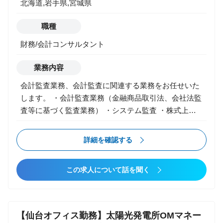
北海道,岩手県,宮城県
職種
財務/会計コンサルタント
業務内容
会計監査業務、会計監査に関連する業務をお任せいた
します。 ・会計監査業務（金融商品取引法、会社法監
査等に基づく監査業務） ・システム監査 ・株式上場
支援 ・各種アドバイザリー 【アドバイザリーのサー
ビスメニュー】 ・中小企業・スタートアップ成長支援
詳細を確認する
・企業/行政/まちづくり等に係るデジタル化・DX施策
・大学や自治体、企業等に対する官民連携事業 ・行政
この求人について話を聞く
政策支援のための実態調査や普及支援 ・地方創生/産
業振興全般に係る事業立案、推進 ・全社ビジョン・中
期経営計画・事業計画の策定 ・管理会計・原価管理制
度構築 ・組織・人事制度の策定や運用 ・情報システ
【仙台オフィス勤務】太陽光発電所OMマネー
ム・業務プロセス、デジタルトランスフォーメーショ