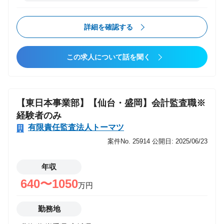
やオフショアに委託します。 【配属予定部署】 第一
製造ソリューション統括部 【配属事業部の紹介】
詳細を確認する
ERPパッケージであるIFS CloudのSI(適用企画/要件定
義/基本設計/開発/テスト導入)を移管して実施している
この求人について話を聞く
グループです。保守部隊も同じグループで有してお
り、IFSにおける情報をすべて共有できる状況にあり
ます。 メンバーは新木場勤務50名程度、エリア勤務
(30名程度)となり、勤務場所が離れているメンバーと
【東日本事業部】【仙台・盛岡】会計監査職※
もZOOMやTeamsでコミュニケーションをとりなが
経験者のみ
ら、 みんなで協力し合い業務を遂行しています。
有限責任監査法人トーマツ
【採用背景】 製造業のお客様向けにグローバルERPパ
案件No. 25914
公開日: 2025/06/23
ッケージであるIFS Cloudを適用したSIを行っていま
す。 IFSの適用ニーズが高まっている状況であり、IT
年収
コンサルタントのリソース強化を行う必要がありま
640〜1050
す。 製造業やパッケージSIに興味があり、一緒にシス
万円
テム導入をして頂ける仲間を募集しています。
勤務地