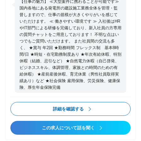
定着、産業の創造に貢献頂くポジションです。 ・稼働
【仕事の魅力】 ≪大型案件に携わることが可能です≫
中の太陽光／風力発電所の運用・保守業務のマネジメ
国内各地にある発電所の建設施工業務全体を管理・監
督しますので、仕事の規模が大きくやりがいを感じて
ント （顧客対応、現場管理、契約・収支管理等）
いただけます。 ≪ 働きやすい環境です ≫ 入社後はHR
・運用・保守ビジネスの経営企画業務（経営基盤強
やIT部門による研修を完備しており、新入社員の方専用
化、シェア拡大戦略立案、産業創造等） 【所属部署】
の質問チャットをご用意しております！ 不明な点はい
プラントマネジメント部 または、オペレーションマ
つでもご質問いただけます。 また社員間の交流も多
ネジメント部 所属メンバー：15名
く、 ★賞与 年2回 ★勤務時間 フレックス制 基本8時
間/日 ★時短・在宅勤務制度あり ★年次有給休暇、特別
休暇（結婚、忌引など） ★自然電力休暇（自己啓発、
ビジネススキル、体調管理、家族との時間のための有
給休暇） ★産前産後休暇、育児休業（男性社員取得実
績あり）など ★社会保険 雇用保険、労災保険、健康保
険、厚生年金保険完備
詳細を確認する
この求人について話を聞く