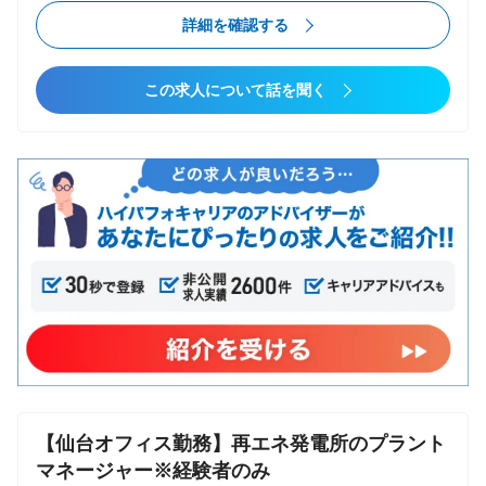
ル）策定 ・プロジェクト運営（進捗／課題／リスク管
詳細条件
詳細を確認する
理／チームマネジメント） ・品質／ユーザビリティ向
上の改善提案、施策推進 ・AI活用戦略の企画、導入推
転職タイプ
この求人について話を聞く
進、運用設計 ◆配属部署 ご経験に合わせて最適な部
コンサルファームへの転職
署、ポジションをご提案させていただきます。 ※以下
第二新卒可
いずれかのポジションにて選考させていただきます ・
エンジニアからコンサル
金融事業部 金融サービス部 ・公共事業部 公共サービ
ポストコンサル
ス部 ・通信ネットメディア事業部 通信メディアサー
未経験からコンサル
ビス部 クロステックサービス部 ・製造ソリューショ
ン事業部 製造ソリューションサービス部 ・エネルギ
業種
ーインフラ事業部 エネルギーインフラサービス部 ・
コンサルティング
モビリティ事業部 モビリティサービス部 ・流通物流
その他
事業部 流通物流サービス部
【仙台オフィス勤務】再エネ発電所のプラント
検索条件をクリア
マネージャー※経験者のみ