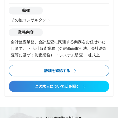
人事労務管理や業務の効率化、会計面でのコンプライ
職種
アンスの強化、サステナビリティなど経営管理におけ
る幅広い課題の解決が求められています。 ■全社ビジ
その他コンサルタント
ョン・中期経営計画・事業計画の策定 ■管理会計・原
価管理制度構築 ■組織・人事制度の策定や運用 ■情報
業務内容
システム・業務プロセス（デジタルトランスフォーメ
会計監査業務、会計監査に関連する業務をお任せいた
ーション含む） ■内部統制・ガバナンス ■IPO
します。 ・会計監査業務（金融商品取引法、会社法監
■M&A（財務税務デューディリジェンス・M&A後の統
査等に基づく監査業務） ・システム監査 ・株式上場
合業務等） ■事業承継 ■サステナビリティ ■その他経
支援 ・各種アドバイザリーサービス 【業務内容】変
営管理基盤整備全般に関するコンサルティング ※勤務
更の範囲 会社の定める範囲で変更の可能性あり
詳細を確認する
地については、仙台事務所、盛岡連絡事務所のどちら
をご希望されるか伺います。 ※将来的に複数分野に渡
って専門能力を発揮してもらうことを想定していま
この求人について話を聞く
す。 【業務内容】変更の範囲 会社の定める範囲で変
更の可能性あり