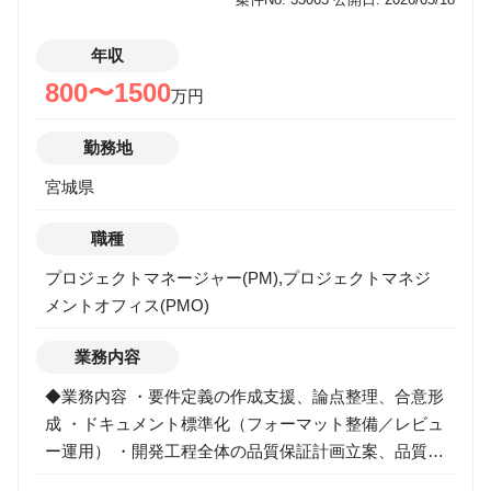
運用/資金管理->アナリスト/エコノミスト/ストラテジ
スト
運用/資金管理->バック/ミドル
年収
運用/資金管理->投資理論/アクチュアリー/商品開発
800〜1500
万円
運用/資金管理->運用/資金管理
ITエンジニア
勤務地
事業推進
マーケティング
宮城県
営業
その他
職種
プロジェクトマネージャー(PM),プロジェクトマネジ
希望年収
メントオフィス(PMO)
業務内容
勤務地
◆業務内容 ・要件定義の作成支援、論点整理、合意形
成 ・ドキュメント標準化（フォーマット整備／レビュ
ー運用） ・開発工程全体の品質保証計画立案、品質基
準策定 ・テスト計画（方針／観点／体制／スケジュー