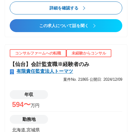
模・業種幅広く）となっており、以下のような案件を
詳細を確認する
取扱っています。 【�@公共（官公庁・公的機関
等）・地方自治体を対象としたコンサルティング】 近
この求人について話を聞く
年、官公庁・地方自治体より社会・地域課題/アジェン
ダに関する相談が増加しており、産業振興戦略・施策
の提言/策定、起業・スタートアップ企業の創出・成長
支援やプラットフォーム構築運営、企業や行政のデジ
コンサルファームへの転職
未経験からコンサル
タル化・DX推進サポート等産業振興領域の案件が拡大
【仙台】会計監査職※経験者のみ
しており、多岐にわたるコンサルティング業務のテー
有限責任監査法人トーマツ
マを扱います。 ■中小企業・スタートアップ成長支援
■企業/行政/まちづくり等に係るデジタル化・DX施策 ■
案件No. 21865
公開日: 2024/12/09
大学や自治体、企業等に対する官民連携事業 ■行政政
策支援のための実態調査や普及支援 ■上記のほか、地
年収
方創生/産業振興全般に係る事業立案、推進 【�A大企
594〜
万円
業・中堅・中小企業を対象とした経営コンサルティン
グ】 東北エリアを中心に民間企業が抱える様々な経営
勤務地
課題に対する経営コンサルティングサービスを提供し
北海道,宮城県
ています。 昨今は人手不足や働き方改革を背景とした