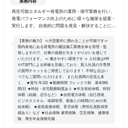
業務内容
再生可能エネルギー発電所の運用・保守業務を行い、
発電パフォーマンス向上のために 様々な施策を提案・
実行します。 自発的に問題を発見・解決することによ
り、地域に根差した再生可能エネルギー事業の普及と
定着、産業の創造に貢献頂くポジションです。 ・稼働
【業務の魅力】 ≪大型案件に携わることが可能です≫
中の太陽光／風力発電所の運用・保守業務のマネジメ
国内各地にある発電所の建設施工業務全体を管理・監
督しますので、仕事の規模が大きくやりがいを感じて
ント （顧客対応、現場管理、契約・収支管理等）
いただけます。 ≪ 働きやすい環境です ≫ 入社後はHR
・運用・保守ビジネスの経営企画業務（経営基盤強
やIT部門による研修を完備しており、新入社員の方専用
化、シェア拡大戦略立案、産業創造等） 【所属部署】
の質問チャットをご用意しております！ 不明な点はい
プラントマネジメント部 または、オペレーションマ
つでもご質問いただけます。 また社員間の交流も多
ネジメント部 所属メンバー：15名
く、 ★賞与 年2回 ★勤務時間 フレックス制 基本8時
間/日 ★時短・在宅勤務制度あり ★年次有給休暇、特別
休暇（結婚、忌引など） ★自然電力休暇（自己啓発、
ビジネススキル、体調管理、家族との時間のための有
給休暇） ★産前産後休暇、育児休業（男性社員取得実
績あり）など ★社会保険 雇用保険、労災保険、健康保
険、厚生年金保険完備