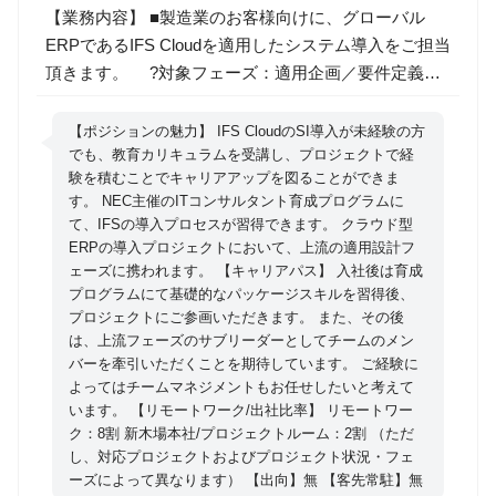
【業務内容】 ■製造業のお客様向けに、グローバル
ERPであるIFS Cloudを適用したシステム導入をご担当
頂きます。 ?対象フェーズ：適用企画／要件定義／
基本設計 ?対象業種：産業機械／電機／航空・宇宙
産業 ?対象業務：生産管理／販売管理／原価・会計
【ポジションの魅力】 IFS CloudのSI導入が未経験の方
／MRO（Maintenance Repair and Overhaul） システ
でも、教育カリキュラムを受講し、プロジェクトで経
験を積むことでキャリアアップを図ることができま
ム適用企画のフェーズにおいてお客様業務をパッケー
す。 NEC主催のITコンサルタント育成プログラムに
ジ機能にフィッティング適用する役割を担って頂きま
て、IFSの導入プロセスが習得できます。 クラウド型
す。お客様とワークセッションを通じてパッケージの
ERPの導入プロジェクトにおいて、上流の適用設計フ
適用方針を確定します。（アサインされるプロジェク
ェーズに携われます。 【キャリアパス】 入社後は育成
ト、フェーズによって、業務内容が変更となる可能性
プログラムにて基礎的なパッケージスキルを習得後、
プロジェクトにご参画いただきます。 また、その後
があります） 【想定プロジェクト】 売上1000億以上
は、上流フェーズのサブリーダーとしてチームのメン
の製造業のお客様への導入が多く、プロジェクトの期
バーを牽引いただくことを期待しています。 ご経験に
間は平均2年?3年です。 プロジェクト体制としては、
よってはチームマネジメントもお任せしたいと考えて
PM・仕様統括に加え、計画、購買・製造、在庫、原
います。 【リモートワーク/出社比率】 リモートワー
価・会計などの業務チーム、データ移行やテスト支援
ク：8割 新木場本社/プロジェクトルーム：2割 （ただ
し、対応プロジェクトおよびプロジェクト状況・フェ
など非機能チームで形成されます。 詳細設計、コーデ
ーズによって異なります） 【出向】無 【客先常駐】無
ィング、単体テスト等の開発作業は、主にパートナー