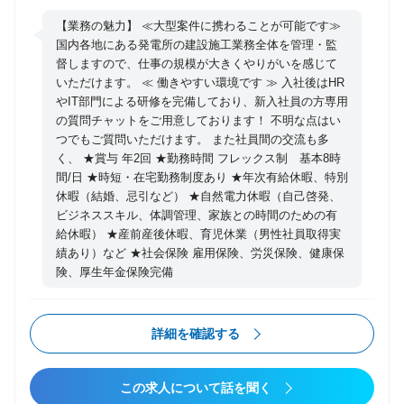
り、地域に根差した再生可能エネルギー事業の普及と
定着、産業の創造に貢献頂くポジションです。 ・稼働
【業務の魅力】 ≪大型案件に携わることが可能です≫
中の太陽光／風力発電所の運用・保守業務のマネジメ
国内各地にある発電所の建設施工業務全体を管理・監
督しますので、仕事の規模が大きくやりがいを感じて
ント （顧客対応、現場管理、契約・収支管理等）
いただけます。 ≪ 働きやすい環境です ≫ 入社後はHR
・運用・保守ビジネスの経営企画業務（経営基盤強
やIT部門による研修を完備しており、新入社員の方専用
化、シェア拡大戦略立案、産業創造等） 【所属部署】
の質問チャットをご用意しております！ 不明な点はい
プラントマネジメント部 または、オペレーションマ
つでもご質問いただけます。 また社員間の交流も多
ネジメント部 所属メンバー：15名
く、 ★賞与 年2回 ★勤務時間 フレックス制 基本8時
間/日 ★時短・在宅勤務制度あり ★年次有給休暇、特別
休暇（結婚、忌引など） ★自然電力休暇（自己啓発、
ビジネススキル、体調管理、家族との時間のための有
給休暇） ★産前産後休暇、育児休業（男性社員取得実
績あり）など ★社会保険 雇用保険、労災保険、健康保
険、厚生年金保険完備
詳細を確認する
この求人について話を聞く