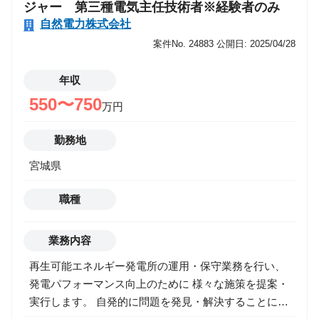
ジャー 第三種電気主任技術者※経験者のみ
ン ・内部統制・ガバナンス ・IPO ・M&A（財務税務
自然電力株式会社
デューディリジェンス・M&A後の統合業務等） ・事
案件No. 24883
公開日: 2025/04/28
業承継 ・サステナビリティ ・経営管理基盤整備全般
に関するコンサルティング 詳細は、以下ポジションの
年収
ジョブディスクリプションをご覧ください： 【東日本
550〜750
事業部】【仙台・盛岡】マネジメントコンサルタント
万円
https://pgst04.jposting.net/u/job.phtml?
勤務地
job_code=251&_category=business&_category_code=
1 ■兼務 会計監査、アドバイザリーの兼務が可能で
宮城県
す。ご自身のキャリアの幅を拡げたい方のご応募をお
待ちしています。比率は、個別にご相談に応じます。
職種
■Uターン、Iターン 東北ご出身の方のUターンの方を
歓迎します。ご出身の地域に根差した会計監査、アド
業務内容
バイザリーに是非ご挑戦ください。もとより、Iターン
の方も同様に歓迎します。 【業務内容変更の範囲】
再生可能エネルギー発電所の運用・保守業務を行い、
会社の定める範囲で変更の可能性あり
発電パフォーマンス向上のために 様々な施策を提案・
実行します。 自発的に問題を発見・解決することによ