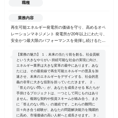
職種
業務内容
再生可能エネルギー発電所の価値を守り、高めるオペ
レーションマネジメント 発電所が20年以上にわたり、
安全かつ最大限のパフォーマンスを発揮し続けるため
の「司令塔」となる仕事です。 ●発電所の安定稼働を
守る ・現場のパートナーであるO&M会社と密に連携
【業務の魅力】 １．未来の当たり前を創る。社会貢献
し、日々の安定稼働を支えます。 ・トラブル発生時に
という大きなやりがい 持続可能な社会の実現に向け、
エネルギー業界は大きな変革の最中にあります。あな
は技術的な中心人物として、原因究明と対策の検討を
たには、その最前線で再生可能エネルギーの普及を加
リードします。 ・各種契約や法令を遵守し、発電所運
速させ、未来のエネルギーをデザインする、社会的意
営に関わるリスクを管理します。 ・アセットマネジャ
義の非常に大きな役割を担っていただきます。 ２．
ー、投資家や行政など、事業関係者への正確な報告と
「答えのない問い」が、あなたを成長させる 私たちが
円滑なコミュニケーションを行います。 ●発電所の価
手掛けるプロジェクトは、一つとして同じものはあり
ません。複雑な契約や投資スキームが絡み合う、まさ
値を高める ・将来の安定稼働とコスト最適化を見据
に「答えのない問い」の連続です。これらの難問に
え、戦略的な修繕計画と予算を策定します。 ・発電設
日々向き合う経験が、あなたの問題解決能力を飛躍的
備の性能データを分析し、発電量をさらに向上させる
に高め、市場価値の高い人材へと成長させます。 ３．