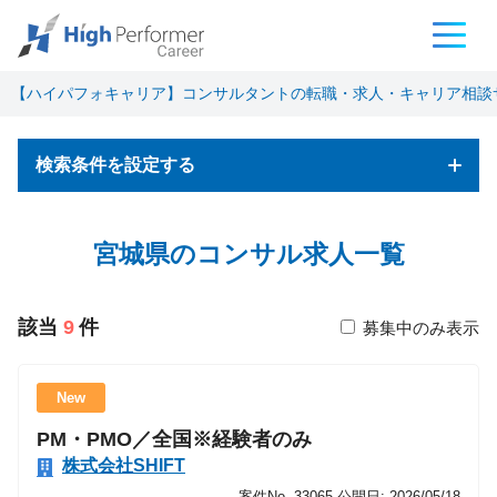
【ハイパフォキャリア】コンサルタントの転職・求人・キャリア相談
検索条件を設定する
フリーワード検索
宮城県のコンサル求人一覧
該当
9
件
募集中のみ表示
基本条件
New
PM・PMO／全国※経験者のみ
職種
株式会社SHIFT
コンサルタント
案件No. 33065
公開日: 2026/05/18