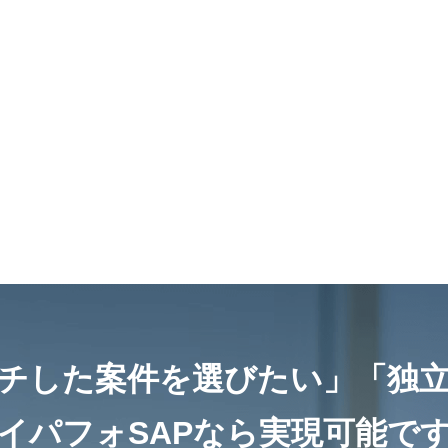
チした案件を選びたい」
「独
イパフォSAPなら
実現可能で