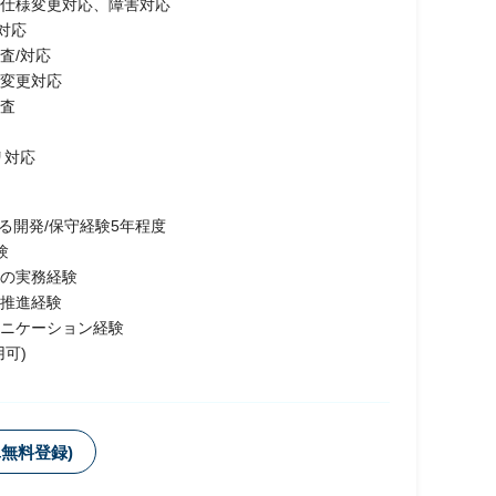
仕様変更対応、障害対応
対応
査/対応
変更対応
査
リ対応
おける開発/保守経験5年程度
験
CO)の実務経験
推進経験
ニケーション経験
可)
無料登録)