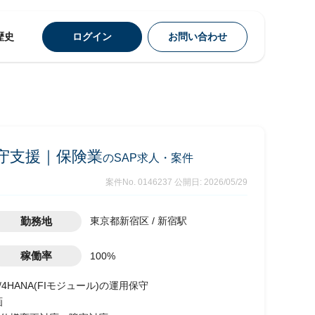
歴史
ログイン
お問い合わせ
用保守支援｜保険業
のSAP求人・案件
案件No. 0146237
公開日: 2026/05/29
勤務地
東京都新宿区 / 新宿駅
稼働率
100%
4HANA(FIモジュール)の運用保守
画