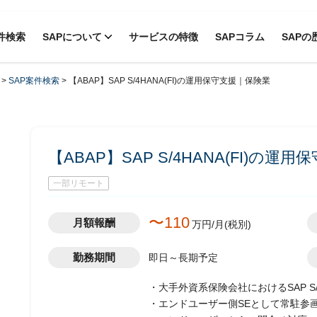
件検索
SAPについて
サービスの特徴
SAPコラム
SAPの
>
SAP案件検索
>
【ABAP】SAP S/4HANA(FI)の運用保守支援｜保険業
【ABAP】SAP S/4HANA(FI)の運
一部リモート
〜110
月額報酬
万円/月(税別)
勤務期間
即日～長期予定
・大手外資系保険会社におけるSAP S/
・エンドユーザー側SEとして常駐参