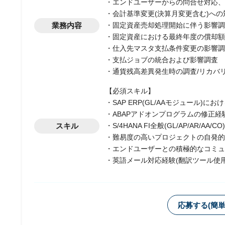
・エンドユーザーからの問合せ対応、
・会計基準変更(決算月変更含む)への
業務内容
・固定資産売却処理開始に伴う影響調
・固定資産における最終年度の償却額
・仕入先マスタ支払条件変更の影響調
・支払ジョブの統合および影響調査
・通貨残高差異発生時の調査/リカバ
【必須スキル】
・SAP ERP(GL/AAモジュール)に
・ABAPアドオンプログラムの修正経
スキル
・S/4HANA FI全般(GL/AP/AR/AA/
・難易度の高いプロジェクトの自発的
・エンドユーザーとの積極的なコミュ
・英語メール対応経験(翻訳ツール使用
応募する(簡単