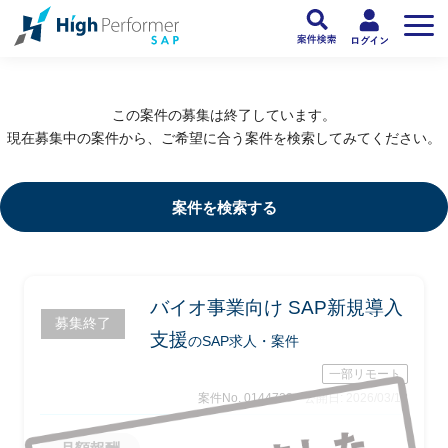
フリーランスSAP人材向け日本最大級のSAPサービス ハイパフォSAP
>
SAP
この案件の募集は終了しています。
現在募集中の案件から、ご希望に合う案件を検索してみてください。
案件を検索する
バイオ事業向け SAP新規導入
募集終了
支援
のSAP求人・案件
一部リモート
案件No. 0144723
公開日: 2026/03/18