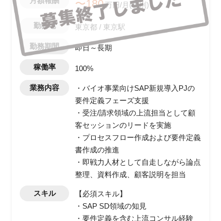
月額報酬
〜180
万円/月(税別)
勤務地
東京都 / 東京駅
勤務期間
即日～長期
稼働率
100%
業務内容
・バイオ事業向けSAP新規導入PJの
要件定義フェーズ支援
・受注/請求領域の上流担当として顧
客セッションのリードを実施
・プロセスフロー作成および要件定義
書作成の推進
・即戦力人材として自走しながら論点
整理、資料作成、顧客説明を担当
スキル
【必須スキル】
・SAP SD領域の知見
・要件定義を含む上流コンサル経験