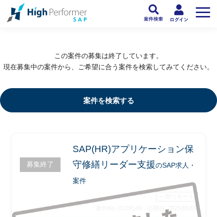
フリーランスSAP人材向け日本最大級のSAPサービス ハイパフォSAP
>
SAP
この案件の募集は終了しています。
現在募集中の案件から、ご希望に合う案件を検索してみてください。
案件を検索する
SAP(HR)アプリケーション保
守修繕リーダー支援
募集終了
のSAP求人・
案件
一部リモート
案件No. 0129149
公開日: 2025/01/09