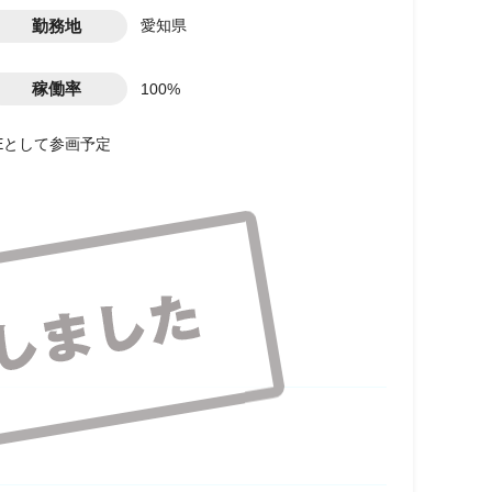
勤務地
愛知県
稼働率
100%
SEとして参画予定