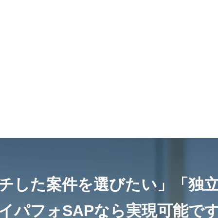
チした案件を選びたい」
「独
イパフォSAPなら
実現可能で