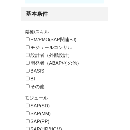
基本条件
職種/スキル
PM/PMO(SAP関連PJ)
モジュールコンサル
設計者（外部設計）
開発者（ABAP/その他）
BASIS
BI
その他
モジュール
SAP(SD)
SAP(MM)
SAP(PP)
SAP(HR/HCM)